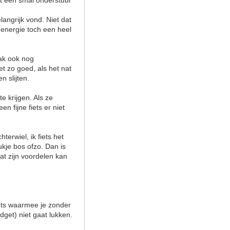
et een smal onderstuur
langrijk vond. Niet dat
e energie toch een heel
ak ook nog
t zo goed, als het nat
n slijten.
e krijgen. Als ze
en fijne fiets er niet
terwiel, ik fiets het
ukje bos ofzo. Dan is
 wat zijn voordelen kan
iets waarmee je zonder
dget) niet gaat lukken.