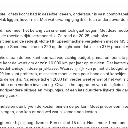
ste ligfiets kocht had ik dezelfde ideeen, onderstuur is vast comfortabel,
lak liggen, liever niet. Met wat ervaring ging ik er toch anders over de
nd, hoe meer het belang van snelheid toch gaat wegen. Met deze modelle
de racefiets rijdt, vermoedelijk. Zo rond de 20-25 km/h ofzo.
eft iemand de redelijk vlotte HP Speedmachine vergeleken met de M5 c
op de Speedmachine en 220 op de highracer. dat is zo'n 37% procent ve
igheid, aan de ene kant een wat voorzichtig budget, prima, om eens te 
e kant de wens om er zo'n 10.000 km per jaar op te rijden. Dat laatste 
edehandsje in deze prijsklasse. Waarschijnlijk kun je met dit budget we
00 km kunt proberen, misschien moet je een paar bandjes of kabeltjes
ts dergelijks. Na enige tijd en 2000 km verder weet je wel of het wat is o
 idee een verdere investering. Ofwel in het upgraden van de ligfiets die
grijpendere slijtage en minpuntjes, of een iets duurdere ligfiets die dan
ring zoekt.
s knutselen dan blijven de kosten binnen de perken. Moet je voor een n
p vragen, dan kan er nog wel wat bijkomen aan kosten.
lgden er bij mij nog diverse. Een stuk of 15 ofzo. Nooit meer 1 met onders