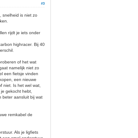
#3
 snelheid is niet zo
nken.
n rijdt je iets onder
arbon highracer. Bij 40
rschil.
proberen of het wat
gaat namelijk niet zo
l een fietsje vinden
 kopen, een nieuwe
f niet. Is het wel wat,
 je gekocht hebt,
 beter aansluit bij wat
ieuwe remkabel de
tuur. Als je ligfiets