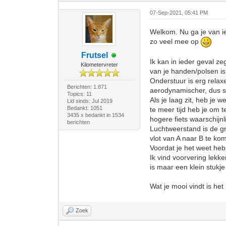
07-Sep-2021, 05:41 PM
Welkom. Nu ga je van ie
zo veel mee op
Frutsel
Ik kan in ieder geval ze
Kilometervreter
van je handen/polsen is 
Onderstuur is erg relaxe
Berichten: 1.871
aerodynamischer, dus sn
Topics: 11
Als je laag zit, heb je
Lid sinds: Jul 2019
Bedankt: 1051
te meer tijd heb je om t
3435 x bedankt in 1534
hogere fiets waarschijnli
berichten
Luchtweerstand is de gro
vlot van A naar B te ko
Voordat je het weet heb 
Ik vind voorvering lekk
is maar een klein stukje
Wat je mooi vindt is het
Zoek