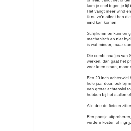
omvalt, vangt het onder
kom je snel tegen je lij
Het vangt meer wind en i
ik nu zo'n atleet ben di
eind kan komen.
Schijfremmen kunnen go
mechanisch en niet hyd
is wat minder, maar dan 
Die combi naafjes van S
werken, dan gaat het prim
voor laten staan, maar 
Een 20 inch achterwiel he
hele jaar door, ook bij
een groter achterwiel toc
hebben bij het stallen o
Alle drie de fietsen zit
Een poosje uitproberen,
verdere kosten of ingrij