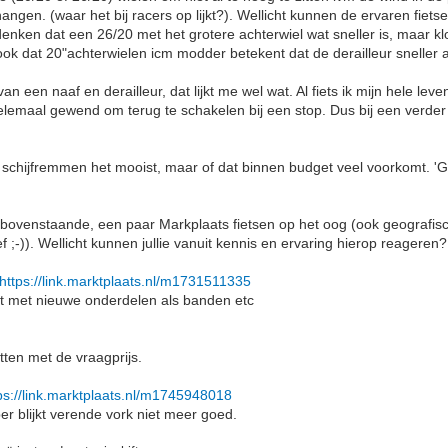
angen. (waar het bij racers op lijkt?). Wellicht kunnen de ervaren fiet
denken dat een 26/20 met het grotere achterwiel wat sneller is, maar k
ook dat 20"achterwielen icm modder betekent dat de derailleur sneller af
an een naaf en derailleur, dat lijkt me wel wat. Al fiets ik mijn hele lev
elemaal gewend om terug te schakelen bij een stop. Dus bij een verder mo
is schijfremmen het mooist, maar of dat binnen budget veel voorkomt. 
 bovenstaande, een paar Markplaats fietsen op het oog (ook geografis
f ;-)). Wellicht kunnen jullie vanuit kennis en ervaring hierop reageren?
https://link.marktplaats.nl/m1731511335
at met nieuwe onderdelen als banden etc
zitten met de vraagprijs.
ps://link.marktplaats.nl/m1745948018
er blijkt verende vork niet meer goed.