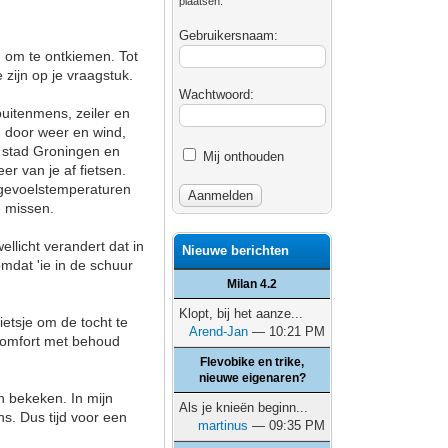
plaatsen.
Gebruikersnaam:
jd om te ontkiemen. Tot
 zijn op je vraagstuk.
Wachtwoord:
buitenmens, zeiler en
, door weer en wind,
de stad Groningen en
Mij onthouden
er van je af fietsen.
e gevoelstemperaturen
te missen.
ellicht verandert dat in
Nieuwe berichten
omdat 'ie in de schuur
Milan 4.2
Klopt, bij het aanze...
ietsje om de tocht te
Arend-Jan
— 10:21 PM
 comfort met behoud
Flevobike en trike,
nieuwe eigenaren?
en bekeken. In mijn
Als je knieën beginn...
ns. Dus tijd voor een
martinus
— 09:35 PM