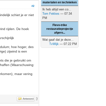
materialen en technieken
#2
Ik heb altijd een co...
Tom Fekkes
— 07:34
elijk schiet je er niet
PM
Flevo-trike
vind rijden. De hoek
restauratieprojectje
afgero...
schijnlijk
Wat gaaf dat je deze...
TvWijk
— 07:22 PM
endulum; hoe hoger, des
ige) zijwind is een
ets die je gebruikt om
schaffen (Waarschuwing:
oorkomen), maar vering
}
Antwoord