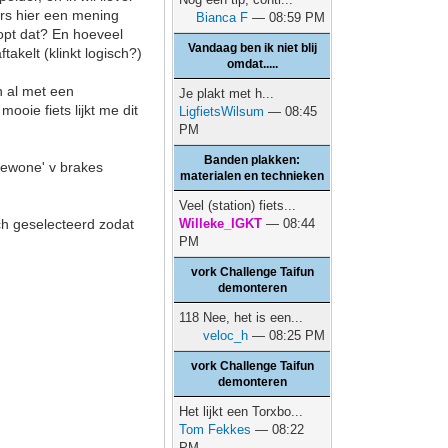
sers hier een mening
Bianca F
— 08:59 PM
lopt dat? En hoeveel
Vandaag ben ik niet blij
takelt (klinkt logisch?)
omdat.....
en al met een
Je plakt met h...
oie fiets lijkt me dit
LigfietsWilsum
— 08:45
PM
Banden plakken:
'Gewone' v brakes
materialen en technieken
Veel (station) fiets...
ch geselecteerd zodat
Willeke_IGKT
— 08:44
PM
vork Challenge Taifun
demonteren
118 Nee, het is een...
veloc_h
— 08:25 PM
vork Challenge Taifun
demonteren
Het lijkt een Torxbo...
Tom Fekkes
— 08:22
PM