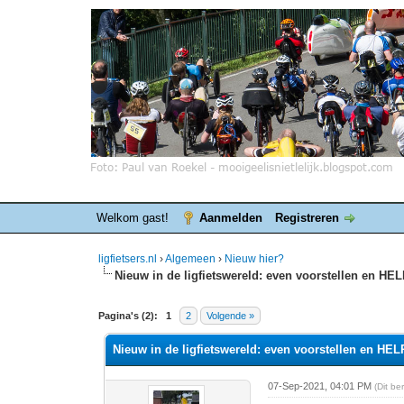
Welkom gast!
Aanmelden
Registreren
ligfietsers.nl
›
Algemeen
›
Nieuw hier?
Nieuw in de ligfietswereld: even voorstellen en HE
0 stemmen - gemiddelde waardering is 0
1
2
3
4
5
Pagina's (2):
1
2
Volgende »
Nieuw in de ligfietswereld: even voorstellen en HEL
07-Sep-2021, 04:01 PM
(Dit b