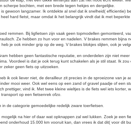
stuur de klap, met een dikke winterjas aan zat het nooit echt lekker. M
f in scherpe bochten, met een brede tegen hekjes en dergelijke.
s gewoon langzamer. Ik ontdekte al snel dat ik snelheid( efficientie) be
e heel hard fietst, maar omdat ik het belangrijk vindt dat ik met beperkt
ed remmen. Bij ligfietsen zijn vaak geen topmodellen gemonteerd, va
raulisch. Ze hebben zo hun voor en nadelen. V brakes remmen bijna ne
heb je ook minder grip op de weg. V brakes blokjes slijten, ook je velge
ram hebben geen fantastische reputatie, en onderdelen zijn niet meer t
a. Voordeel is dat je ook terug kunt schakelen als je stil staat. Ik zou e
er zeker geen fiets op uitzoeken.
b ik ook liever niet, de derailleur zit precies in de sproeizone van je ach
 minder mooi weer. Ook wel eens op een zand of gravel paadje of een st
h prettiger, vind ik. Met twee kleine wieltjes is de fiets wel iets korter,
f transport op een fietsenrek ofzo.
ten in de categorie gemoedelijke redelijk zware toerfietsen.
 mogelijk na hier of daar wat opknappen zal wel lukken. Zoek je een f
pend onderhoud 15.000 km vooruit kan, dan vrees ik dat dit( voor dit bu