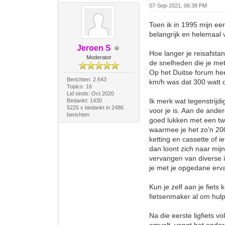
07-Sep-2021, 06:38 PM
Toen ik in 1995 mijn eer
belangrijk en helemaal v
Jeroen S
Hoe langer je reisafsta
Moderator
de snelheden die je met 
Op het Duitse forum he
Berichten: 2.643
km/h was dat 300 watt 
Topics: 16
Lid sinds: Oct 2020
Ik merk wat tegenstrijd
Bedankt: 1430
5225 x bedankt in 2486
voor je is. Aan de ander
berichten
goed lukken met een twe
waarmee je het zo'n 20
ketting en cassette of ie
dan loont zich naar mijn
vervangen van diverse in
je met je opgedane erva
Kun je zelf aan je fiet
fietsenmaker al om hul
Na die eerste ligfiets vo