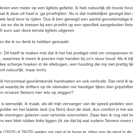
 leven een meter op een ligfiets gefietst. Ik heb natuurlijk dit mooie fo
at ik daar uit haal is: ga proefrijden. Nu is dat makkelijker gezegd da
ele land door te rijden. Dus ik ben geneigd een aantal gevoelsmatige
 zie en die te toetsen bij een proefrit op een specifiek aangeboden fiets
0 euro aan deze eerste ligfiets uitgeven.
s die ik nu denk te hebben gemaakt:
ur. Dit heeft te maken met dat ik het het prettigst vind om ontspannen 
, waarmee ik meen ik precies mijn handen bij zo'n stuur houd. Als ik ki
idee scherpe hoeken in de ellebogen, een houding die mij niet prettig lijk
nt natuurlijk, maar toch).
ik horizontaal georiënteerde handvatten en ook verticale. Dat vind ik la
caal waarbij de shifters op de uiteinden me handiger lijken dan gripshifte
n ervaren fietsers hier iets op zeggen?
 is wenselijk: ik maak, als dit mijn vervanger van de speed pedelec wo
 polder en het laatste stuk (ca 5km) door de stad, dus comfort is me wa
nde meningen gelezen over verende voorvorken. Daar ben ik nog niet hel
v een blok rubber links liggen (ik zie dat bij wat oudere Sinners meen i
e (20/20 of 26/20) wielen om niet al te hoog te zitten ivm de wind in de p