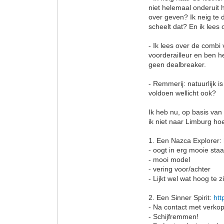
niet helemaal onderuit h
over geven? Ik neig te 
scheelt dat? En ik lees 
- Ik lees over de combi v
voorderailleur en ben h
geen dealbreaker.
- Remmerij: natuurlijk 
voldoen wellicht ook?
Ik heb nu, op basis van
ik niet naar Limburg hoe
1. Een Nazca Explorer:
- oogt in erg mooie sta
- mooi model
- vering voor/achter
- Lijkt wel wat hoog te 
2. Een Sinner Spirit:
htt
- Na contact met verkop
- Schijfremmen!