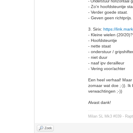
- Onderstuur horizontaal g
- Zo'n hoofdsteuntje st
- Verder goede staat.
- Geven geen richtprij
3. Sirix:
https://link.ma
- Kleine wielen (20/20)?
- Hoofdsteuntje
- nette staat
- onderstuur / gripshifte
- niet duur
- naaf ipv derailleur
- Vering voor/achter
Een heel verhaal! Maar d
zomaar wat doe ;-)). Ik
verwachtingen ;-))
Alvast dank!
Milan SL Mk3 #039 - Rapt
Zoek