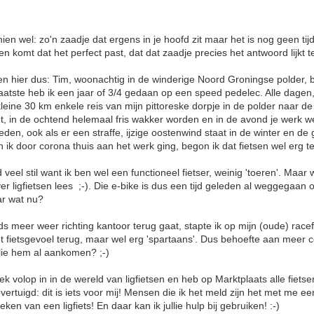
ien wel: zo'n zaadje dat ergens in je hoofd zit maar het is nog geen ti
n komt dat het perfect past, dat dat zaadje precies het antwoord lijkt te
len hier dus: Tim, woonachtig in de winderige Noord Groningse polder, 
laatste heb ik een jaar of 3/4 gedaan op een speed pedelec. Alle dagen
 kleine 30 km enkele reis van mijn pittoreske dorpje in de polder naar 
het, in de ochtend helemaal fris wakker worden en in de avond je werk we
leden, ook als er een straffe, ijzige oostenwind staat in de winter en d
n ik door corona thuis aan het werk ging, begon ik dat fietsen wel erg 
eel stil want ik ben wel een functioneel fietser, weinig 'toeren'. Maar w
er ligfietsen lees ;-). Die e-bike is dus een tijd geleden al weggegaan 
ar wat nu?
 meer weer richting kantoor terug gaat, stapte ik op mijn (oude) racef
 fietsgevoel terug, maar wel erg 'spartaans'. Dus behoefte aan meer
llie hem al aankomen? ;-)
k volop in in de wereld van ligfietsen en heb op Marktplaats alle fiets
ertuigd: dit is iets voor mij! Mensen die ik het meld zijn het met me ee
ken van een ligfiets! En daar kan ik jullie hulp bij gebruiken! :-)