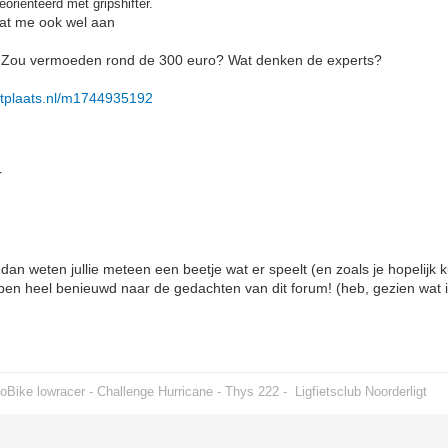
eörienteerd met gripshifter.
aat me ook wel aan
s. Zou vermoeden rond de 300 euro? Wat denken de experts?
rktplaats.nl/m1744935192
r
an weten jullie meteen een beetje wat er speelt (en zoals je hopelijk ku
 ben heel benieuwd naar de gedachten van dit forum! (heb, gezien wat 
oBike lowracer - Challenge Hurricane - Thys 222 -
Ligfietsclub Noorderligt