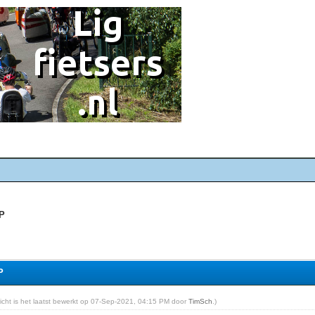
LP
P
ericht is het laatst bewerkt op 07-Sep-2021, 04:15 PM door
TimSch
.)