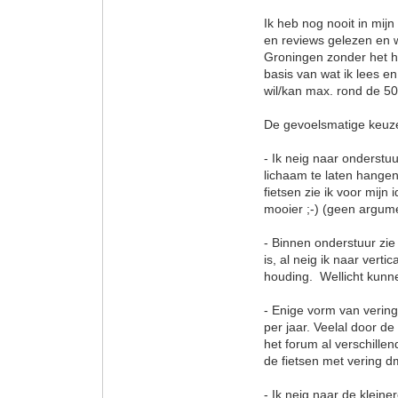
Ik heb nog nooit in mijn
en reviews gelezen en w
Groningen zonder het h
basis van wat ik lees en
wil/kan max. rond de 50
De gevoelsmatige keuze
- Ik neig naar onderstu
lichaam te laten hangen
fietsen zie ik voor mijn 
mooier ;-) (geen argume
- Binnen onderstuur zie 
is, al neig ik naar verti
houding. Wellicht kunne
- Enige vorm van vering
per jaar. Veelal door de
het forum al verschille
de fietsen met vering dm
- Ik neig naar de kleiner