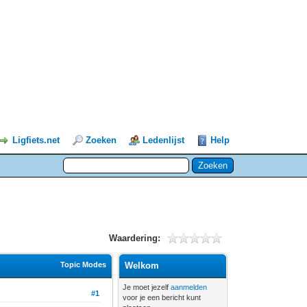
Ligfiets.net
Zoeken
Ledenlijst
Help
Waardering:
Topic Modes
Welkom
Je moet jezelf
aanmelden
#1
voor je een bericht kunt