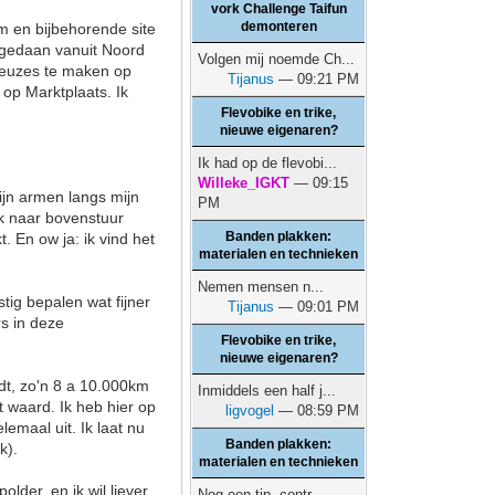
vork Challenge Taifun
demonteren
rum en bijbehorende site
n gedaan vanuit Noord
Volgen mij noemde Ch...
 keuzes te maken op
Tijanus
— 09:21 PM
 op Marktplaats. Ik
Flevobike en trike,
nieuwe eigenaren?
Ik had op de flevobi...
Willeke_IGKT
— 09:15
mijn armen langs mijn
PM
jk naar bovenstuur
Banden plakken:
t. En ow ja: ik vind het
materialen en technieken
Nemen mensen n...
stig bepalen wat fijner
Tijanus
— 09:01 PM
rs in deze
Flevobike en trike,
nieuwe eigenaren?
rdt, zo'n 8 a 10.000km
Inmiddels een half j...
t waard. Ik heb hier op
ligvogel
— 08:59 PM
emaal uit. Ik laat nu
Banden plakken:
k).
materialen en technieken
older, en ik wil liever
Nog een tip, contr...