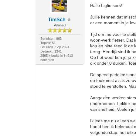
Hallo Ligfietsers!
Jullie kennen dat missch
TimSch
er een moment in je leve
Velonaut
Tijd om me voor te stel
Berichten: 963
woon-werk fietser. Dat 
Topics: 51
kou en hitte reed ik de
Lid sinds: Sep 2021
terug. Heerlijk vind ik 
Bedankt: 1341
2865 x bedankt in 913
Op het weer kun je je k
berichten
dik onder 0 duiken. Toe
De speed pedelec stond v
de toekomst als ik zo ov
stond te verstoffen. Ma
Aangezien werken steeds
ondernemen. Lekker het
van snelheid. Voelen ju
Ik lees me nu al een wee
hoofd ben ik helemaal ov
volgende stap: het uitzoe