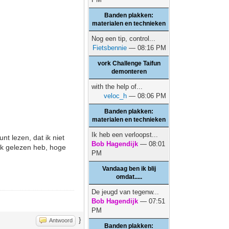
Banden plakken:
materialen en technieken
Nog een tip, control...
Fietsbennie
— 08:16 PM
vork Challenge Taifun
demonteren
with the help of...
veloc_h
— 08:06 PM
Banden plakken:
materialen en technieken
Ik heb een verloopst...
nt lezen, dat ik niet
Bob Hagendijk
— 08:01
ik gelezen heb, hoge
PM
Vandaag ben ik blij
omdat.....
De jeugd van tegenw...
Bob Hagendijk
— 07:51
PM
}
Antwoord
Banden plakken: