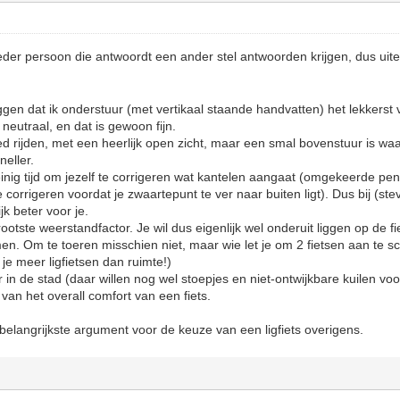
der persoon die antwoordt een ander stel antwoorden krijgen, dus uiteind
ggen dat ik onderstuur (met vertikaal staande handvatten) het lekkerst 
neutraal, en dat is gewoon fijn.
d rijden, met een heerlijk open zicht, maar een smal bovenstuur is waar
eller.
 weinig tijd om jezelf te corrigeren wat kantelen aangaat (omgekeerde p
e corrigeren voordat je zwaartepunt te ver naar buiten ligt). Dus bij (stev
jk beter voor je.
otste weerstandfactor. Je wil dus eigenlijk wel onderuit liggen op de fi
men. Om te toeren misschien niet, maar wie let je om 2 fietsen aan te 
je meer ligfietsen dan ruimte!)
er in de stad (daar willen nog wel stoepjes en niet-ontwijkbare kuilen v
 van het overall comfort van een fiets.
 belangrijkste argument voor de keuze van een ligfiets overigens.