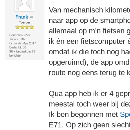
Van mechanisch kilometer
Frank
naar app op de smartphon
Toerder
allemaal op m'n fietsen
Berichten: 650
ik én een fietscomputer 
Topics: 107
Lid sinds: Apr 2017
Bedankt: 58
omdat ik die toch nog had
96 x bedankt in 73
berichten
opgeruimd), de app omda
route nog eens terug te k
Qua app heb ik er 4 gep
meestal toch weer bij dez
Ik ben begonnen met
Sp
E71. Op zich geen slech