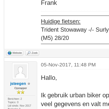
Frank
Huidige fietsen:
Trident Stowaway -/- Surly
(M5) 28/20
Website
Zoek
05-Nov-2017, 11:48 PM
Hallo,
jsteegen
Opstapper
Ik gebruik urban biker o
Berichten: 2
veel gegevens en valt m
Topics: 0
Lid sinds: Nov 2017