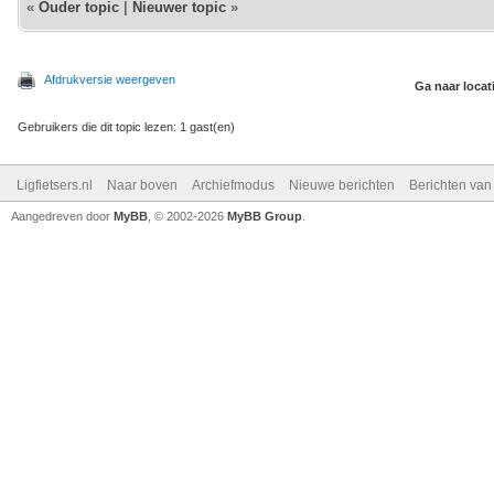
«
Ouder topic
|
Nieuwer topic
»
Afdrukversie weergeven
Ga naar locat
Gebruikers die dit topic lezen: 1 gast(en)
Ligfietsers.nl
Naar boven
Archiefmodus
Nieuwe berichten
Berichten va
Aangedreven door
MyBB
, © 2002-2026
MyBB Group
.