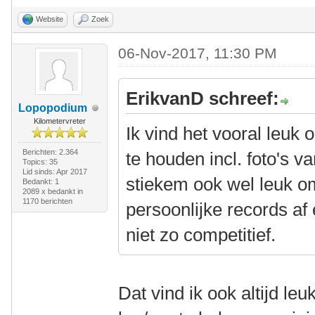
Website
Zoek
06-Nov-2017, 11:30 PM
ErikvanD schreef:
Lopopodium
Kilometervreter
Ik vind het vooral leuk 
Berichten: 2.364
te houden incl. foto's va
Topics: 35
Lid sinds: Apr 2017
stiekem ook wel leuk om
Bedankt: 1
2089 x bedankt in
1170 berichten
persoonlijke records af 
niet zo competitief.
Dat vind ik ook altijd le