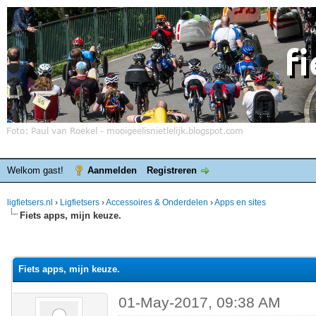
Welkom gast!
Aanmelden
Registreren
ligfietsers.nl
›
Ligfietsers
›
Accessoires & Onderdelen
›
Apps en sites
Fiets apps, mijn keuze.
elde waardering is 0
Fiets apps, mijn keuze.
01-May-2017, 09:38 AM