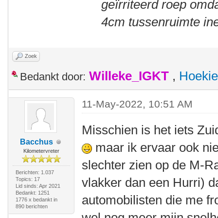
geïrriteerd roep om
4cm tussenruimte ine
Zoek
Willeke_IGKT
,
Hoekie
Bedankt door:
11-May-2022, 10:51 AM
Misschien is het iets Zu
Bacchus
maar ik ervaar ook n
Kilometervreter
slechter zien op de M-Ra
Berichten: 1.037
vlakker dan een Hurri) d
Topics: 17
Lid sinds: Apr 2021
Bedankt: 1251
automobilisten die me f
1776 x bedankt in
890 berichten
wel nog meer mijn snelh