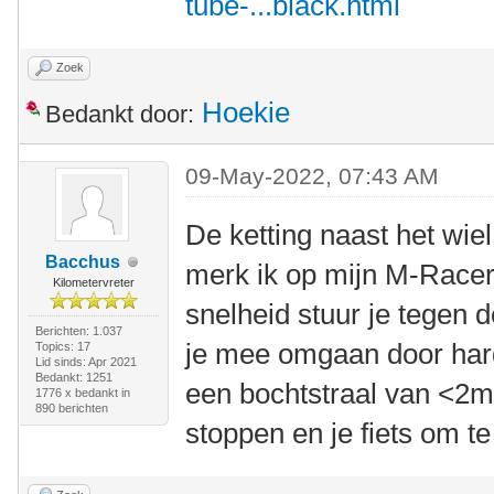
tube-...black.html
Zoek
Hoekie
Bedankt door:
09-May-2022, 07:43 AM
De ketting naast het wie
Bacchus
merk ik op mijn M-Racer
Kilometervreter
snelheid stuur je tegen 
Berichten: 1.037
je mee omgaan door harde
Topics: 17
Lid sinds: Apr 2021
Bedankt: 1251
een bochtstraal van <2m 
1776 x bedankt in
890 berichten
stoppen en je fiets om te