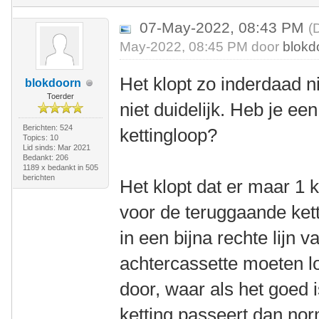
07-May-2022, 08:43 PM
(
May-2022, 08:45 PM door
blokd
Het klopt zo inderdaad n
blokdoorn
Toerder
niet duidelijk. Heb je ee
Berichten: 524
kettingloop?
Topics: 10
Lid sinds: Mar 2021
Bedankt: 206
1189 x bedankt in 505
berichten
Het klopt dat er maar 1 k
voor de teruggaande kett
in een bijna rechte lijn 
achtercassette moeten lo
door, waar als het goed i
ketting passeert dan no