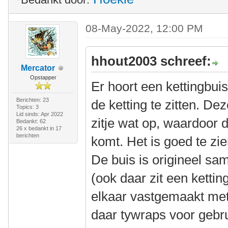
08-May-2022, 12:00 PM
hhout2003 schreef:
Mercator
Opstapper
Er hoort een kettingbui
Berichten: 23
de ketting te zitten. Dez
Topics: 3
Lid sinds: Apr 2022
zitje wat op, waardoor 
Bedankt: 62
26 x bedankt in 17
berichten
komt. Het is goed te zie
De buis is origineel s
(ook daar zit een kettin
elkaar vastgemaakt met
daar tywraps voor gebru