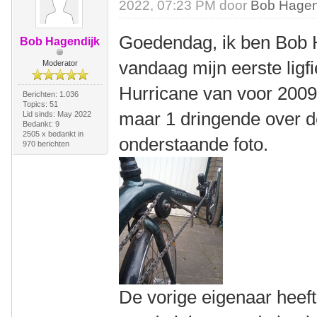
2022, 07:23 PM door
Bob Hagen
Goedendag, ik ben Bob H
Bob Hagendijk
vandaag mijn eerste ligf
Moderator
Hurricane van voor 2009
Berichten: 1.036
Topics: 51
maar 1 dringende over de
Lid sinds: May 2022
Bedankt: 9
2505 x bedankt in
onderstaande foto.
970 berichten
De vorige eigenaar heeft