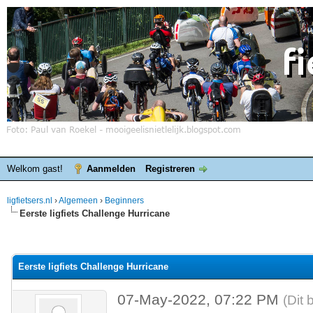
Welkom gast!
Aanmelden
Registreren
ligfietsers.nl
›
Algemeen
›
Beginners
Eerste ligfiets Challenge Hurricane
elde waardering is 0
Eerste ligfiets Challenge Hurricane
07-May-2022, 07:22 PM
(Dit 