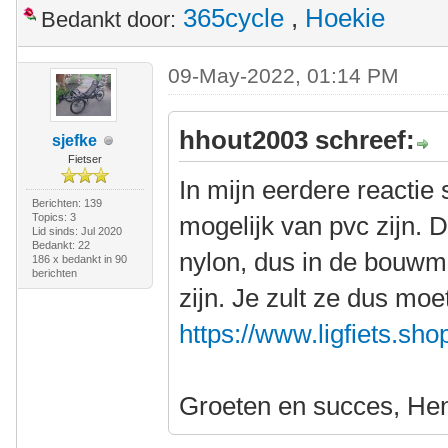
365cycle
,
Hoekie
Bedankt door:
09-May-2022, 01:14 PM
hhout2003 schreef:
sjefke
Fietser
In mijn eerdere reactie 
Berichten: 139
Topics: 3
mogelijk van pvc zijn. Da
Lid sinds: Jul 2020
Bedankt: 22
nylon, dus in de bouwma
186 x bedankt in 90
berichten
zijn. Je zult ze dus moet
https://www.ligfiets.sho
Groeten en succes, He