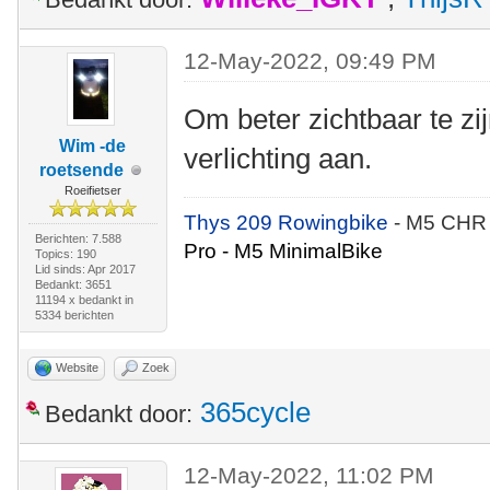
12-May-2022, 09:49 PM
Om beter zichtbaar te zijn
Wim -de
verlichting aan.
roetsende
Roeifietser
Thys 209 Rowingbike
- M5 CHR
Berichten: 7.588
Pro - M5 MinimalBike
Topics: 190
Lid sinds: Apr 2017
Bedankt: 3651
11194 x bedankt in
5334 berichten
Website
Zoek
365cycle
Bedankt door:
12-May-2022, 11:02 PM