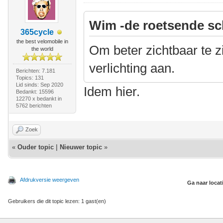
Wim -de roetsende sc
365cycle
the best velomobile in
Om beter zichtbaar te zij
the world
verlichting aan.
Berichten: 7.181
Topics: 131
Lid sinds: Sep 2020
Idem hier.
Bedankt: 15596
12270 x bedankt in
5762 berichten
Zoek
«
Ouder topic
|
Nieuwer topic
»
Afdrukversie weergeven
Ga naar locat
Gebruikers die dit topic lezen: 1 gast(en)