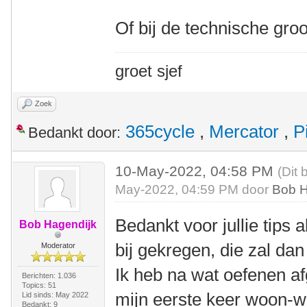
Of bij de technische groo
groet sjef
Zoek
365cycle
,
Mercator
,
P
Bedankt door:
10-May-2022, 04:58 PM
(Dit 
May-2022, 04:59 PM door
Bob H
Bedankt voor jullie tips a
Bob Hagendijk
bij gekregen, die zal dan
Moderator
Ik heb na wat oefenen 
Berichten: 1.036
Topics: 51
mijn eerste keer woon-w
Lid sinds: May 2022
Bedankt: 9