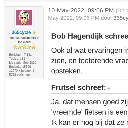
10-May-2022, 09:06 PM
(Dit 
May-2022, 09:06 PM door
365cy
365cycle
Bob Hagendijk schree
the best velomobile in
the world
Ook al wat ervaringen i
Berichten: 7.181
zien, en toeterende vr
Topics: 131
Lid sinds: Sep 2020
Bedankt: 15596
opsteken.
12270 x bedankt in
5762 berichten
Frutsel schreef:
Ja, dat mensen goed zij
'vreemde' fietsen is een
Ik kan er nog bij dat z