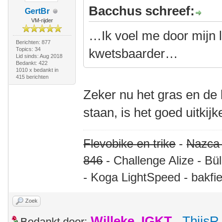
Bacchus schreef:
GertBr
VM-rijder
…Ik voel me door mijn l
Berichten: 877
Topics: 34
kwetsbaarder…
Lid sinds: Aug 2018
Bedankt: 422
1010 x bedankt in
415 berichten
Zeker nu het gras en de
staan, is het goed uitkij
Flevobike en trike
-
Nazca
846
- Challenge Alize - Bü
- Koga LightSpeed - bakfie
Zoek
Willeke_IGKT
,
ThijsR
Bedankt door: