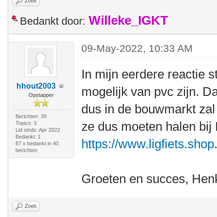
Zoek
Willeke_IGKT
Bedankt door:
09-May-2022, 10:33 AM
In mijn eerdere reactie s
hhout2003
mogelijk van pvc zijn. Dat
Opstapper
dus in de bouwmarkt zal e
Berichten: 39
ze dus moeten halen bij E
Topics: 5
Lid sinds: Apr 2022
Bedankt: 1
https://www.ligfiets.shop
87 x bedankt in 40
berichten
Groeten en succes, Hen
Zoek