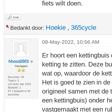
fiets wilt doen.
Zoek
Hoekie
,
365cycle
Bedankt door:
08-May-2022, 10:56 AM
Er hoort een kettingbuis
hhout2003
ketting te zitten. Deze bui
Opstapper
wat op, waardoor de ket
Berichten: 39
Het is goed te zien in de
Topics: 5
Lid sinds: Apr 2022
Bedankt: 1
origineel samen met de t
87 x bedankt in 40
berichten
een kettingbuis) onder he
vastgemaakt met een rub