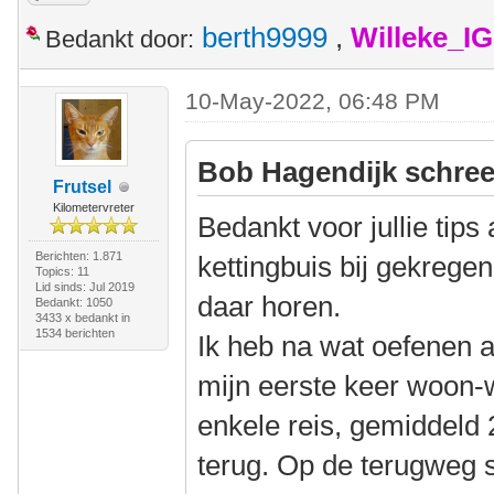
berth9999
,
Willeke_I
Bedankt door:
10-May-2022, 06:48 PM
Bob Hagendijk schree
Frutsel
Kilometervreter
Bedankt voor jullie tips 
Berichten: 1.871
kettingbuis bij gekregen
Topics: 11
Lid sinds: Jul 2019
daar horen.
Bedankt: 1050
3433 x bedankt in
1534 berichten
Ik heb na wat oefenen
mijn eerste keer woon-
enkele reis, gemiddeld
terug. Op de terugweg 