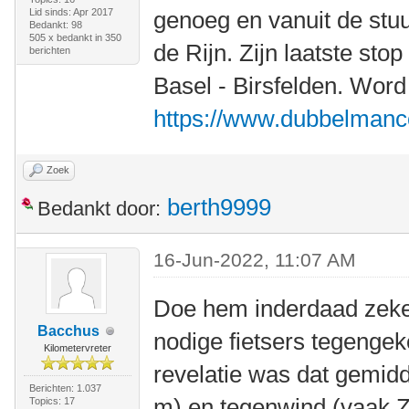
Lid sinds: Apr 2017
genoeg en vanuit de stuu
Bedankt: 98
505 x bedankt in 350
de Rijn. Zijn laatste sto
berichten
Basel - Birsfelden. Word 
https://www.dubbelmancon
Zoek
berth9999
Bedankt door:
16-Jun-2022, 11:07 AM
Doe hem inderdaad zeker
Bacchus
nodige fietsers tegenge
Kilometervreter
revelatie was dat gemidd
Berichten: 1.037
m) en tegenwind (vaak 
Topics: 17