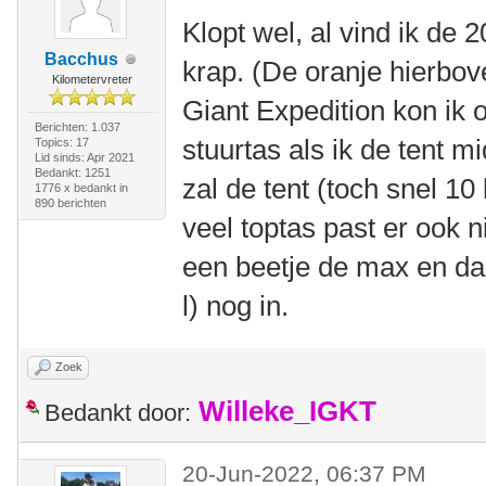
Klopt wel, al vind ik de 2
Bacchus
krap. (De oranje hierbo
Kilometervreter
Giant Expedition kon ik o
Berichten: 1.037
stuurtas als ik de tent
Topics: 17
Lid sinds: Apr 2021
Bedankt: 1251
zal de tent (toch snel 10
1776 x bedankt in
890 berichten
veel toptas past er ook n
een beetje de max en da
l) nog in.
Zoek
Willeke_IGKT
Bedankt door:
20-Jun-2022, 06:37 PM