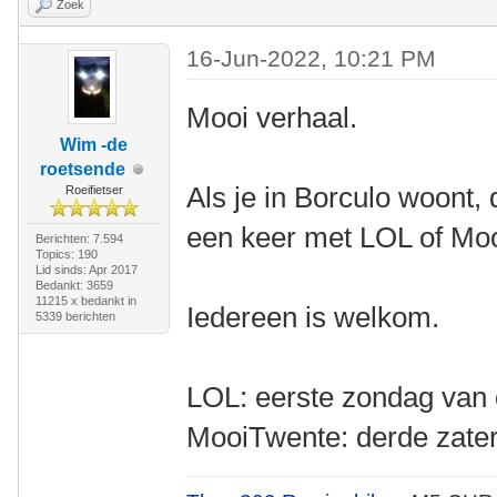
Zoek
16-Jun-2022, 10:21 PM
Mooi verhaal.
Wim -de
roetsende
Als je in Borculo woont, 
Roeifietser
een keer met LOL of Mo
Berichten: 7.594
Topics: 190
Lid sinds: Apr 2017
Bedankt: 3659
11215 x bedankt in
Iedereen is welkom.
5339 berichten
LOL: eerste zondag van
MooiTwente: derde zate