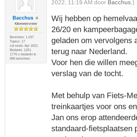
2022, 11:19 AM door
Bacchus
.)
Wij hebben op hemelvaa
Bacchus
Kilometervreter
26/20 en kampeerbagage 
Berichten: 1.037
geladen om vervolgens al
Topics: 17
Lid sinds: Apr 2021
terug naar Nederland.
Bedankt: 1251
1776 x bedankt in
890 berichten
Voor hen die willen meeg
verslag van de tocht.
Met behulp van Fiets-Me
treinkaartjes voor ons en
Jan ons erop attendeerde 
standaard-fietsplaatsen