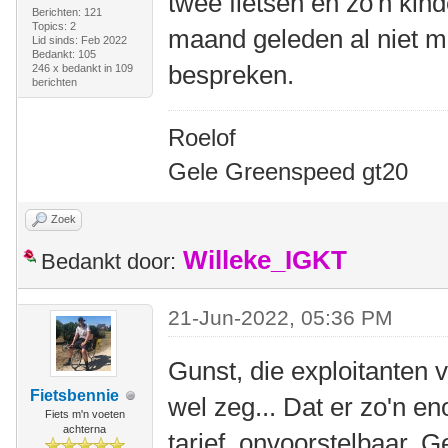
twee fietsen en zo'n kin
Berichten: 121
Topics: 2
maand geleden al niet m
Lid sinds: Feb 2022
Bedankt: 105
bespreken.
246 x bedankt in 109
berichten
Roelof
Gele Greenspeed gt20
Zoek
Willeke_IGKT
Bedankt door:
21-Jun-2022, 05:36 PM
Gunst, die exploitanten 
Fietsbennie
wel zeg... Dat er zo'n e
Fiets m'n voeten
achterna
tarief, onvoorstelbaar. 