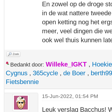
En zowel op de droge st
in de wat nattere tweede
open ketting nog het erg
meer, veel dingen die w
ook wel thuis kunnen lat
Zoek
Willeke_IGKT
,
Hoekie
Bedankt door:
Cygnus
,
365cycle
,
de Boer
,
berth9
Fietsbennie
15-Jun-2022, 01:54 PM
Leuk verslag Bacchus! W