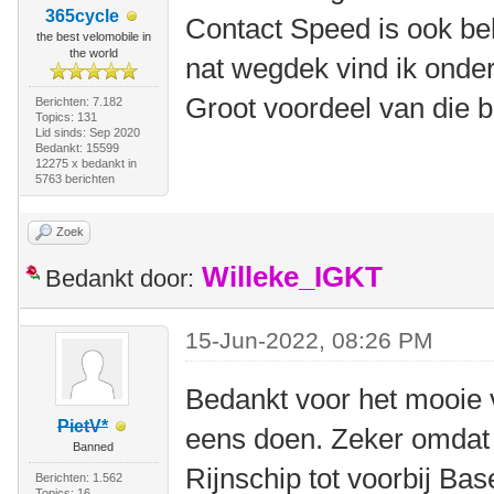
365cycle
Contact Speed is ook beho
the best velomobile in
the world
nat wegdek vind ik onder
Groot voordeel van die b
Berichten: 7.182
Topics: 131
Lid sinds: Sep 2020
Bedankt: 15599
12275 x bedankt in
5763 berichten
Zoek
Willeke_IGKT
Bedankt door:
15-Jun-2022, 08:26 PM
Bedankt voor het mooie v
PietV*
eens doen. Zeker omdat 
Banned
Rijnschip tot voorbij Base
Berichten: 1.562
Topics: 16