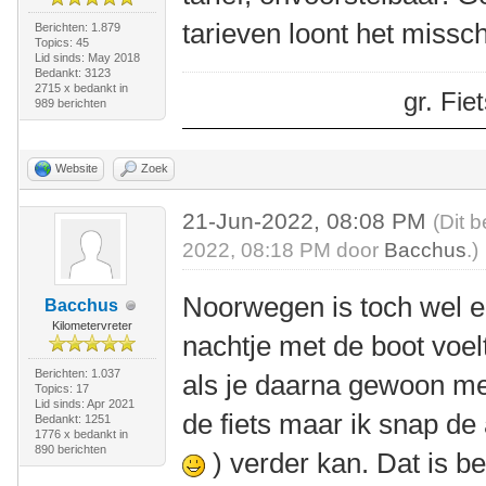
tarieven loont het missch
Berichten: 1.879
Topics: 45
Lid sinds: May 2018
Bedankt: 3123
2715 x bedankt in
gr. Fi
989 berichten
Website
Zoek
21-Jun-2022, 08:08 PM
(Dit 
2022, 08:18 PM door
Bacchus
.)
Noorwegen is toch wel e
Bacchus
Kilometervreter
nachtje met de boot voel
Berichten: 1.037
als je daarna gewoon met
Topics: 17
Lid sinds: Apr 2021
de fiets maar ik snap de
Bedankt: 1251
1776 x bedankt in
890 berichten
) verder kan. Dat is b