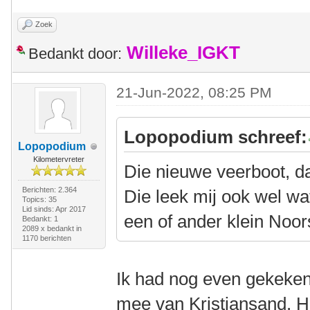
Zoek
Willeke_IGKT
Bedankt door:
21-Jun-2022, 08:25 PM
Lopopodium schreef:
Lopopodium
Kilometervreter
Die nieuwe veerboot, d
Berichten: 2.364
Die leek mij ook wel wa
Topics: 35
Lid sinds: Apr 2017
een of ander klein Noors
Bedankt: 1
2089 x bedankt in
1170 berichten
Ik had nog even gekeken.
mee van Kristiansand. Het