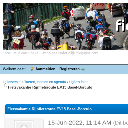
Welkom gast!
Aanmelden
Registreren
ligfietsers.nl
›
Toeren, tochten en agenda
›
Ligfiets fotos
Fietsvakantie Rijnfietsroute EV15 Basel-Borculo
elde waardering is 1
Fietsvakantie Rijnfietsroute EV15 Basel-Borculo
15-Jun-2022, 11:14 AM
(Dit b