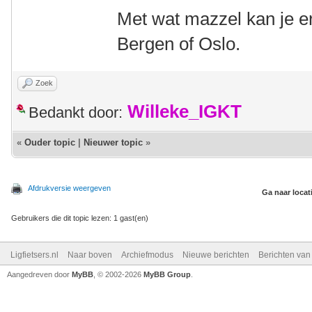
Met wat mazzel kan je er
Bergen of Oslo.
Zoek
Willeke_IGKT
Bedankt door:
«
Ouder topic
|
Nieuwer topic
»
Afdrukversie weergeven
Ga naar locat
Gebruikers die dit topic lezen: 1 gast(en)
Ligfietsers.nl
Naar boven
Archiefmodus
Nieuwe berichten
Berichten va
Aangedreven door
MyBB
, © 2002-2026
MyBB Group
.