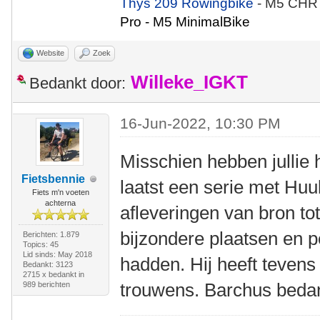
Thys 209 Rowingbike
- M5 CHR
Pro - M5 MinimalBike
Website
Zoek
Willeke_IGKT
Bedankt door:
16-Jun-2022, 10:30 PM
Misschien hebben jullie 
Fietsbennie
laatst een serie met Huu
Fiets m'n voeten
achterna
afleveringen van bron to
bijzondere plaatsen en p
Berichten: 1.879
Topics: 45
Lid sinds: May 2018
hadden. Hij heeft tevens
Bedankt: 3123
2715 x bedankt in
trouwens. Barchus bedan
989 berichten