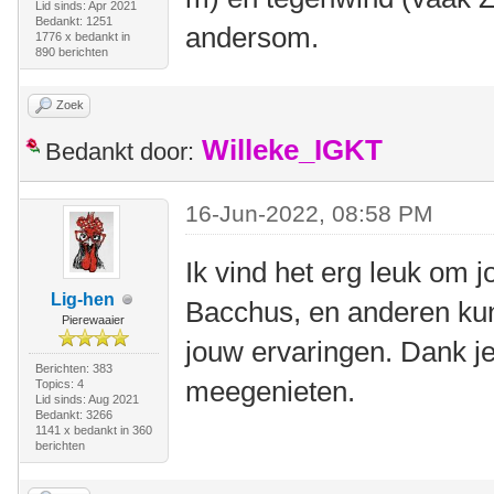
Lid sinds: Apr 2021
Bedankt: 1251
andersom.
1776 x bedankt in
890 berichten
Zoek
Willeke_IGKT
Bedankt door:
16-Jun-2022, 08:58 PM
Ik vind het erg leuk om j
Lig-hen
Bacchus, en anderen kun
Pierewaaier
jouw ervaringen. Dank je
Berichten: 383
meegenieten.
Topics: 4
Lid sinds: Aug 2021
Bedankt: 3266
1141 x bedankt in 360
berichten