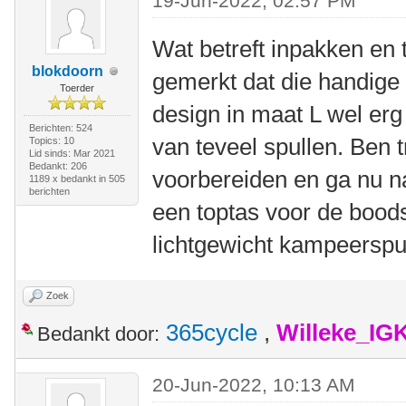
19-Jun-2022, 02:57 PM
Wat betreft inpakken en
blokdoorn
gemerkt dat die handige l
Toerder
design in maat L wel er
Berichten: 524
van teveel spullen. Ben 
Topics: 10
Lid sinds: Mar 2021
Bedankt: 206
voorbereiden en ga nu na
1189 x bedankt in 505
berichten
een toptas voor de boo
lichtgewicht kampeerspul
Zoek
365cycle
,
Willeke_IG
Bedankt door:
20-Jun-2022, 10:13 AM