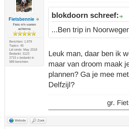
blokdoorn schreef:
Fietsbennie
Fiets m'n voeten
...Ben trip in Noorwege
achterna
Berichten: 1.879
Topics: 45
Lid sinds: May 2018
Leuk man, daar ben ik we
Bedankt: 3123
2715 x bedankt in
maar van droom maak je 
989 berichten
plannen? Ga je mee met
Delfzijl?
gr. Fi
Website
Zoek