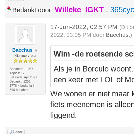
Willeke_IGKT
,
365cyc
Bedankt door:
17-Jun-2022, 02:57 PM
(Dit 
2022, 03:05 PM door
Bacchus
.)
Bacchus
Wim -de roetsende sc
Kilometervreter
Als je in Borculo woont,
Berichten: 1.037
Topics: 17
een keer met LOL of M
Lid sinds: Apr 2021
Bedankt: 1251
1776 x bedankt in
890 berichten
We wonen er niet maar 
fiets meenemen is alleen 
liggend.
Zoek