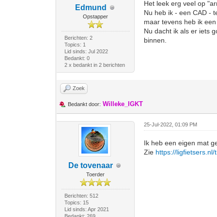
Het leek erg veel op "arm
Edmund
Nu heb ik - een CAD - t
Opstapper
maar tevens heb ik een 
Nu dacht ik als er iets 
Berichten: 2
binnen.
Topics: 1
Lid sinds: Jul 2022
Bedankt: 0
2 x bedankt in 2 berichten
Zoek
Willeke_IGKT
Bedankt door:
25-Jul-2022, 01:09 PM
Ik heb een eigen mat gem
Zie
https://ligfietsers.n
De tovenaar
Toerder
Berichten: 512
Topics: 15
Lid sinds: Apr 2021
Bedankt: 269