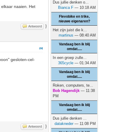
Dus jullie denken o...
 elkaar naaien. Het
Bianca F
— 10:18 AM
Flevobike en trike,
nieuwe eigenaren?
}
Antwoord
Het zijn juist die k...
martinus
— 08:40 AM
Vandaag ben ik blij
#4
omdat.....
In een groep zulle...
woon" gesloten-cel-
365cycle
— 01:34 AM
Vandaag ben ik blij
omdat.....
Roken, computers, te...
Bob Hagendijk
— 11:38
PM
Vandaag ben ik blij
omdat.....
Dus jullie denken ...
datakneder
— 11:08 PM
}
Antwoord