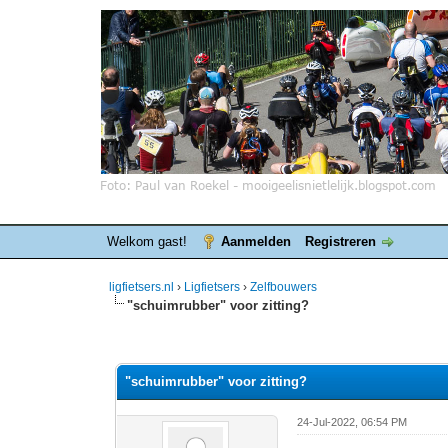
Welkom gast!
Aanmelden
Registreren
ligfietsers.nl
›
Ligfietsers
›
Zelfbouwers
"schuimrubber" voor zitting?
0 stemmen - gemiddelde waardering is 0
1
2
3
4
5
"schuimrubber" voor zitting?
24-Jul-2022, 06:54 PM