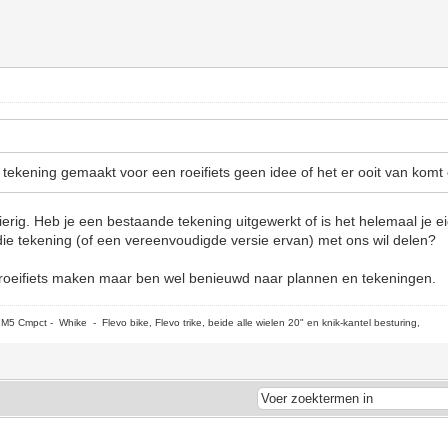
 tekening gemaakt voor een roeifiets geen idee of het er ooit van komt
erig. Heb je een bestaande tekening uitgewerkt of is het helemaal je e
 die tekening (of een vereenvoudigde versie ervan) met ons wil delen?
 roeifiets maken maar ben wel benieuwd naar plannen en tekeningen.
5 Cmpct - Whike - Flevo bike, Flevo trike, beide alle wielen 20" en knik-kantel besturing,