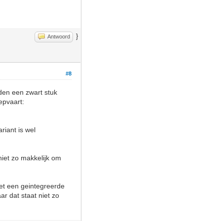
}
Antwoord
#8
den een zwart stuk
epvaart:
riant is wel
niet zo makkelijk om
met een geintegreerde
r dat staat niet zo