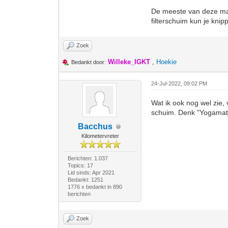
De meeste van deze mate
filterschuim kun je knip
Zoek
Willeke_IGKT
,
Hoekie
Bedankt door:
24-Jul-2022, 09:02 PM
Wat ik ook nog wel zie,
schuim. Denk "Yogamatj
Bacchus
Kilometervreter
Berichten: 1.037
Topics: 17
Lid sinds: Apr 2021
Bedankt: 1251
1776 x bedankt in 890
berichten
Zoek