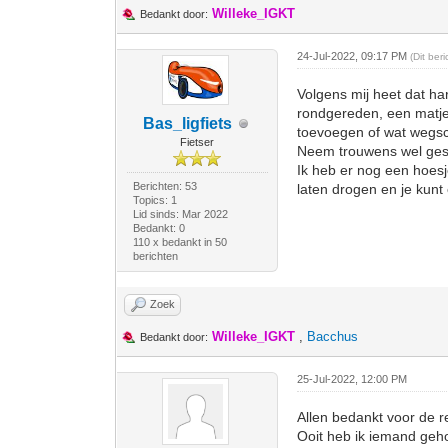
Willeke_IGKT
Bedankt door:
24-Jul-2022, 09:17 PM
(Dit ber
Volgens mij heet dat har
rondgereden, een matje
Bas_ligfiets
toevoegen of wat wegsch
Fietser
Neem trouwens wel gesl
Ik heb er nog een hoes
Berichten: 53
laten drogen en je kun
Topics: 1
Lid sinds: Mar 2022
Bedankt: 0
110 x bedankt in 50
berichten
Zoek
Willeke_IGKT
,
Bacchus
Bedankt door:
25-Jul-2022, 12:00 PM
Allen bedankt voor de r
Ooit heb ik iemand geho