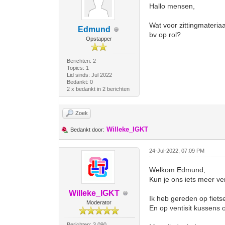
Hallo mensen,
Wat voor zittingmateriaa
Edmund
bv op rol?
Opstapper
Berichten: 2
Topics: 1
Lid sinds: Jul 2022
Bedankt: 0
2 x bedankt in 2 berichten
Zoek
Willeke_IGKT
Bedankt door:
24-Jul-2022, 07:09 PM
Welkom Edmund,
Kun je ons iets meer vert
Willeke_IGKT
Ik heb gereden op fiets
Moderator
En op ventisit kussens
Berichten: 3.090