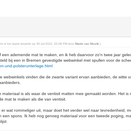
icht is het laatst bewerkt op 30-Jul-2022, 02:08 PM door
Martin van Mourik
.)
elf een ademende mat te maken, en ik heb daarvoor zo'n twee jaar gele
teld bij een in Bremen gevestigde webwinkel met spullen voor de sche
n-und-polsterunterlage.html
 webwinkels vinden die de zwarte variant ervan aanbieden, de witte va
 aanbieders.
fde materiaal is als waar de ventisit matten mee gemaakt worden. Het is 
de mat te maken als die van ventisit.
t er wat rommeliger uit, maar doet het verder wel naar tevredenheid, 
n een spons. Ik heb nog genoeg materiaal voor een tweede poging, maa
ijst.