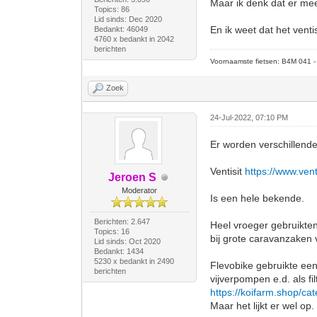
Maar ik denk dat er meer
Topics: 86
Lid sinds: Dec 2020
En ik weet dat het ventis
Bedankt: 46049
4760 x bedankt in 2042
berichten
Voornaamste fietsen: B4M 041 - M
Zoek
24-Jul-2022, 07:10 PM
Er worden verschillende
Ventisit
https://www.venti
Jeroen S
Moderator
Is een hele bekende.
Berichten: 2.647
Heel vroeger gebruikten
Topics: 16
bij grote caravanzaken 
Lid sinds: Oct 2020
Bedankt: 1434
5230 x bedankt in 2490
Flevobike gebruikte een
berichten
vijverpompen e.d. als fi
https://koifarm.shop/cat
Maar het lijkt er wel op.