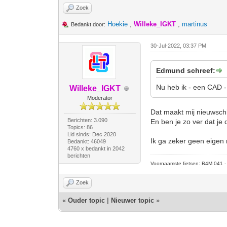
Zoek
Hoekie
,
Willeke_IGKT
,
martinus
Bedankt door:
30-Jul-2022, 03:37 PM
Edmund schreef:
Nu heb ik - een CAD -
Willeke_IGKT
Moderator
Dat maakt mij nieuwschi
Berichten: 3.090
En ben je zo ver dat je
Topics: 86
Lid sinds: Dec 2020
Ik ga zeker geen eigen
Bedankt: 46049
4760 x bedankt in 2042
berichten
Voornaamste fietsen: B4M 041 - M
Zoek
«
Ouder topic
|
Nieuwer topic
»