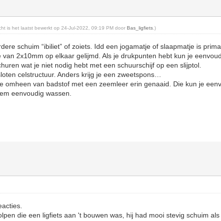
icht is het laatst bewerkt op 24-Jul-2022, 09:19 PM door
Bas_ligfiets
.)
dere schuim “ibiliet” of zoiets. Idd een jogamatje of slaapmatje is prim
 van 2x10mm op elkaar gelijmd. Als je drukpunten hebt kun je eenvoud
uren wat je niet nodig hebt met een schuurschijf op een slijptol.
oten celstructuur. Anders krijg je een zweetspons…
je omheen van badstof met een zeemleer erin genaaid. Die kun je ee
t em eenvoudig wassen.
eacties.
lpen die een ligfiets aan 't bouwen was, hij had mooi stevig schuim als 