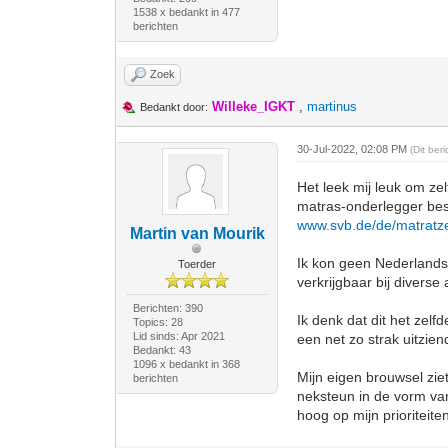
1538 x bedankt in 477
berichten
Zoek
Willeke_IGKT
,
martinus
Bedankt door:
30-Jul-2022, 02:08 PM
(Dit ber
Het leek mij leuk om z
matras-onderlegger bes
www.svb.de/de/matratze
Martin van Mourik
Ik kon geen Nederlandse
Toerder
verkrijgbaar bij diverse
Berichten: 390
Ik denk dat dit het zel
Topics: 28
Lid sinds: Apr 2021
een net zo strak uitzien
Bedankt: 43
1096 x bedankt in 368
Mijn eigen brouwsel zie
berichten
neksteun in de vorm va
hoog op mijn prioriteitenl