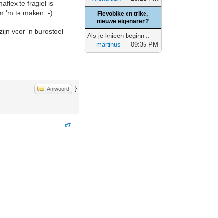
aflex te fragiel is.
m 'm te maken :-)
Flevobike en trike,
nieuwe eigenaren?
ijn voor 'n burostoel
Als je knieën beginn...
martinus
— 09:35 PM
}
Antwoord
#7