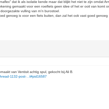
aflex" dat ik als isolatie kende maar dat blijkt het niet te zijn omdat Arm
ekening gemaakt voor een roeifiets geen idee of het er ooit van komt o
doorgezakte vulling van m'n burostoel.
goed genoeg is voor een fiets buiten, dan zal het ook vast goed genoeg z
aakt van Ventisit achtig spul, gekocht bij Ali B.
l/thread-1132-post-...t#pid16587