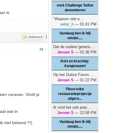
vork Challenge Taifun
demonteren
ar is.
"Waarom niet e...
veloc_h
— 01:41 PM
Vandaag ben ik blij
}
Antwoord
omdat.....
Dat de oudere genera...
#3
Jeroen S
— 01:36 PM
Kort en krachtig:
Aangenaam!
Op het Duitse Forum ...
Jeroen S
— 01:22 PM
Flevo-trike
restauratieprojectje
een caravan. Vindt je
afgero...
Ik vind het ook prac...
aal wat in
Jeroen S
— 12:58 PM
.
Vandaag ben ik blij
 niet bekend !!!)
omdat.....