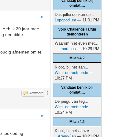
Vandaag ben ik blij
omdat.....
Dus jullie denken op...
#5
Lopopodium
— 11:01 PM
a. Heb ik 20 jaar mee
vork Challenge Taifun
ig een dikte
demonteren
Waarom niet even met...
martinus
— 10:29 PM
nvoudig afnemen om te
Milan 4.2
Klopt, bij het aan...
Wim -de roetsende
—
10:27 PM
Vandaag ben ik blij
omdat.....
}
Antwoord
De jeugd van teg...
Wim -de roetsende
—
10:24 PM
#6
Milan 4.2
Klopt, bij het aanze...
zitbekleding.
Arend-Jan
— 10:21 PM