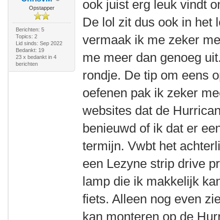
ook juist erg leuk vindt 
Opstapper
De lol zit dus ook in het 
Berichten: 5
vermaak ik me zeker met
Topics: 2
Lid sinds: Sep 2022
Bedankt: 19
me meer dan genoeg uit.
23 x bedankt in 4
berichten
rondje. De tip om eens 
oefenen pak ik zeker mee
websites dat de Hurrican
benieuwd of ik dat er ee
termijn. Vwbt het achter
een Lezyne strip drive p
lamp die ik makkelijk ka
fiets. Alleen nog even z
kan monteren op de Hurr