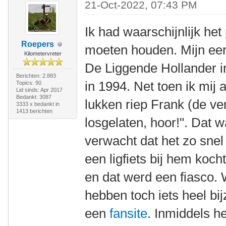
21-Oct-2022, 07:43 PM
Ik had waarschijnlijk het 
Roepers
moeten houden. Mijn eerst
Kilometervreter
De Liggende Hollander i
Berichten: 2.883
in 1994. Net toen ik mij a
Topics: 90
Lid sinds: Apr 2017
Bedankt: 3087
lukken riep Frank (de ver
3333 x bedankt in
1413 berichten
losgelaten, hoor!". Dat w
verwacht dat het zo snel
een ligfiets bij hem koch
en dat werd een fiasco.
hebben toch iets heel bij
een
fansite
. Inmiddels h