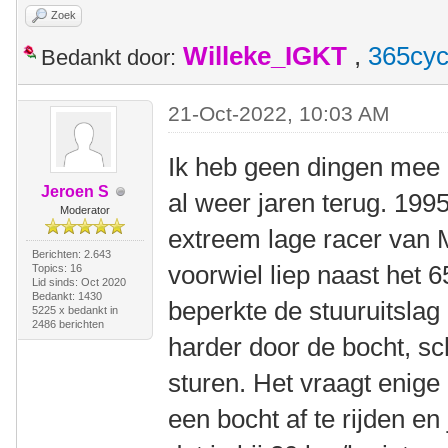
Zoek
Willeke_IGKT
,
365cyc
Bedankt door:
21-Oct-2022, 10:03 AM
Ik heb geen dingen mee g
Jeroen S
al weer jaren terug. 199
Moderator
extreem lage racer van M
Berichten: 2.643
voorwiel liep naast het 6
Topics: 16
Lid sinds: Oct 2020
Bedankt: 1430
beperkte de stuuruitslag
5225 x bedankt in
2486 berichten
harder door de bocht, s
sturen. Het vraagt enige
een bocht af te rijden en 