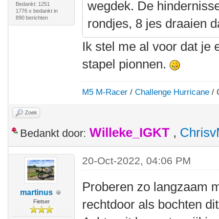
wegdek. De hindernisse
Bedankt: 1251
1776 x bedankt in
890 berichten
rondjes, 8 jes draaien d
Ik stel me al voor dat je
stapel pionnen.
M5 M-Racer
/
Challenge Hurricane
/ 
Zoek
Willeke_IGKT
,
Chris
Bedankt door:
20-Oct-2022, 04:06 PM
Proberen zo langzaam mo
martinus
rechtdoor als bochten d
Fietser