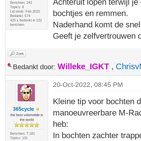
Achteruit lopen terwijl je
Berichten: 242
Topics: 8
bochtjes en remmen.
Lid sinds: Feb 2022
Bedankt: 574
425 x bedankt in 222
Naderhand komt de snel
berichten
Geeft je zelfvertrouwen 
Zoek
Willeke_IGKT
,
Chris
Bedankt door:
20-Oct-2022, 08:45 PM
Kleine tip voor bochten di
365cycle
manoeuvreerbare M-Rac
the best velomobile in
the world
heb:
In bochten zachter trap
Berichten: 7.181
Topics: 131