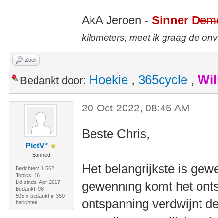
AkA Jeroen -
Sinner D
em
kilometers, meet ik graag de on
Zoek
Hoekie
,
365cycle
,
Wil
Bedankt door:
20-Oct-2022, 08:45 AM
Beste Chris,
PietV*
Banned
Het belangrijkste is ge
Berichten: 1.562
Topics: 16
Lid sinds: Apr 2017
gewenning komt het onts
Bedankt: 98
505 x bedankt in 350
ontspanning verdwijnt de s
berichten