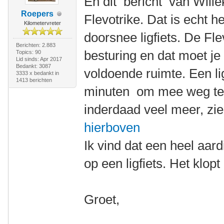
En dit bericht van Wille
Roepers
Flevotrike. Dat is echt h
Kilometervreter
doorsnee ligfiets. De Fle
Berichten: 2.883
besturing en dat moet je
Topics: 90
Lid sinds: Apr 2017
Bedankt: 3087
voldoende ruimte. Een li
3333 x bedankt in
1413 berichten
minuten om mee weg te 
inderdaad veel meer, zi
hierboven
Ik vind dat een heel aa
op een ligfiets. Het klop
Groet,