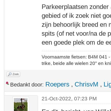
Parkeerplaatsen zonder a
gebied of ik zoek niet g
zijn behoorlijk breed en 
spits (of net voor/na de
een goede plek om de ee
Voornaamste fietsen: B4M 041 -
trike, beide alle wielen 20" en kn
Zoek
Roepers
,
ChrisvM
,
Li
Bedankt door:
21-Oct-2022, 07:23 PM