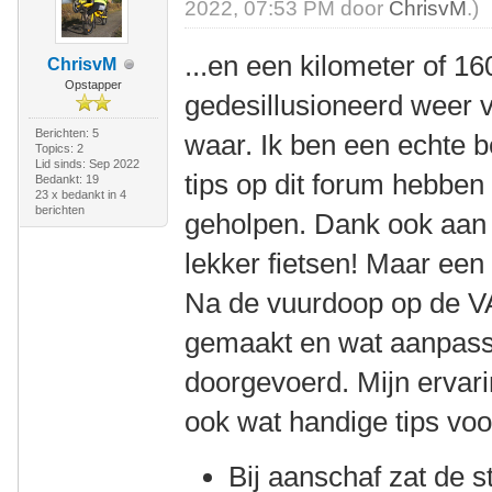
2022, 07:53 PM door
ChrisvM
.)
...en een kilometer of 16
ChrisvM
Opstapper
gedesillusioneerd weer 
Berichten: 5
waar. Ik ben een echte b
Topics: 2
Lid sinds: Sep 2022
tips op dit forum hebbe
Bedankt: 19
23 x bedankt in 4
berichten
geholpen. Dank ook aan B
lekker fietsen! Maar een 
Na de vuurdoop op de V
gemaakt en wat aanpassi
doorgevoerd. Mijn ervar
ook wat handige tips vo
Bij aanschaf zat de s