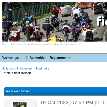
Welkom gast!
Aanmelden
Registreren
ligfietsers.nl
›
Algemeen
›
Beginners
Na 5 keer fietsen
elde waardering is 5
Na 5 keer fietsen
19-Oct-2022, 07:52 PM
(Dit b