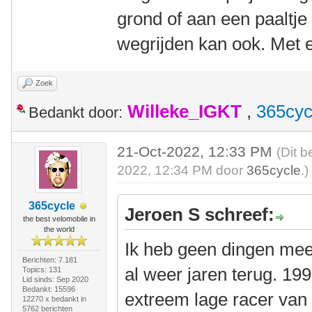
grond of aan een paaltje
wegrijden kan ook. Met 
Zoek
Willeke_IGKT
,
365cyc
Bedankt door:
21-Oct-2022, 12:33 PM
(Dit b
2022, 12:34 PM door
365cycle
.)
365cycle
Jeroen S schreef:
the best velomobile in
the world
Ik heb geen dingen mee 
Berichten: 7.181
al weer jaren terug. 19
Topics: 131
Lid sinds: Sep 2020
Bedankt: 15596
extreem lage racer van 
12270 x bedankt in
5762 berichten