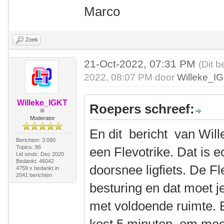
Marco
Zoek
21-Oct-2022, 07:31 PM
(Dit b
2022, 08:07 PM door
Willeke_I
Willeke_IGKT
Roepers schreef:
Moderator
En dit bericht van Will
Berichten: 3.090
Topics: 86
een Flevotrike. Dat is e
Lid sinds: Dec 2020
Bedankt: 46042
doorsnee ligfiets. De Fl
4759 x bedankt in
2041 berichten
besturing en dat moet j
met voldoende ruimte. E