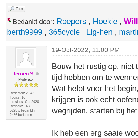
Zoek
Roepers
,
Hoekie
,
Wil
Bedankt door:
berth9999
,
365cycle
,
Lig-hen
,
marti
19-Oct-2022, 11:00 PM
Bouw het rustig op, niet t
Jeroen S
tijd hebben om te wenne
Moderator
Wat helpt voor het begi
Berichten: 2.643
krijgen is ook echt oefen
Topics: 16
Lid sinds: Oct 2020
Bedankt: 1430
wegrijden, starten bij het
5225 x bedankt in
2486 berichten
Ik heb een erg saaie wo