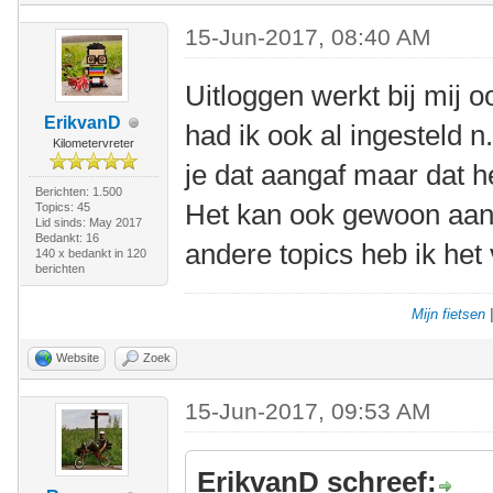
15-Jun-2017, 08:40 AM
Uitloggen werkt bij mij o
ErikvanD
had ik ook al ingesteld n
Kilometervreter
je dat aangaf maar dat hel
Berichten: 1.500
Het kan ook gewoon aan di
Topics: 45
Lid sinds: May 2017
Bedankt: 16
andere topics heb ik het 
140 x bedankt in 120
berichten
Mijn fietsen
Website
Zoek
15-Jun-2017, 09:53 AM
ErikvanD schreef: