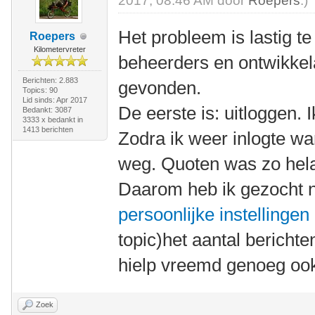
2017, 08:46 AM door
Roepers
.)
Het probleem is lastig t
Roepers
Kilometervreter
beheerders en ontwikkel
Berichten: 2.883
gevonden.
Topics: 90
Lid sinds: Apr 2017
De eerste is: uitloggen. 
Bedankt: 3087
3333 x bedankt in
1413 berichten
Zodra ik weer inlogte wa
weg. Quoten was zo hel
Daarom heb ik gezocht 
persoonlijke instellingen
topic)het aantal berichte
hielp vreemd genoeg oo
Zoek