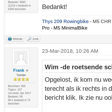
Bedankt: 3660
Bedankt!
11216 x bedankt in
5340 berichten
Thys 209 Rowingbike
- M5 CHR
Pro - M5 MinimalBike
Website
Zoek
23-Mar-2018, 10:26 AM
Wim -de roetsende sc
Frank
Toerder
Opgelost, ik kom nu we
Berichten: 650
terecht als ik rechts in
Topics: 107
Lid sinds: Apr 2017
bericht klik. Ik zie nu o
Bedankt: 58
96 x bedankt in 73
berichten