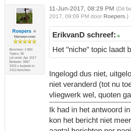
11-Jun-2017, 08:29 PM
(Dit b
2017, 09:09 PM door
Roepers
.)
Roepers
ErikvanD schreef:
Kilometervreter
Het "niche" topic laadt b
Berichten: 2.883
Topics: 90
Lid sinds: Apr 2017
Bedankt: 3087
3333 x bedankt in
1413 berichten
Ingelogd dus niet, uitge
niet veranderd (tot nu t
vliegwerk wel, quoten ga
Ik had in het antwoord i
kon het bericht niet mee
aantal berichten per pag