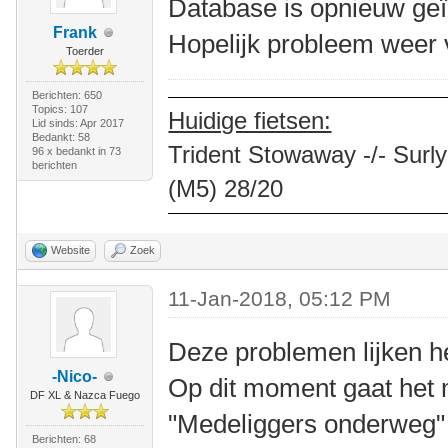
Database is opnieuw ge
Frank
Hopelijk probleem weer 
Toerder
Berichten: 650
Topics: 107
Huidige fietsen:
Lid sinds: Apr 2017
Bedankt: 58
Trident Stowaway -/- Surly
96 x bedankt in 73
berichten
(M5) 28/20
Website
Zoek
11-Jan-2018, 05:12 PM
Deze problemen lijken he
-Nico-
Op dit moment gaat het m
DF XL & Nazca Fuego
"Medeliggers onderweg" 
Berichten: 68