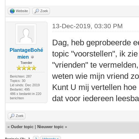
Website
Zoek
13-Dec-2019, 03:30 PM
Dag, heb geprobeerde een
PlantageBohé
topic "voorstellen", ik z
mien
"vrienden" te vermelden,
Toerder
weten wie mijn vriend zo
Berichten: 287
Topics: 30
Kunt U mij vertellen hoe 
Lid sinds: Dec 2019
Bedankt: 495
486 x bedankt in 220
dat voor iedereen leesba
berichten
Zoek
«
Ouder topic
|
Nieuwer topic
»