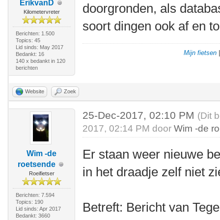
ErikvanD
doorgronden, als databas
Kilometervreter
soort dingen ook af en t
Berichten: 1.500
Topics: 45
Lid sinds: May 2017
Mijn fietsen
Bedankt: 16
140 x bedankt in 120
berichten
Website
Zoek
25-Dec-2017, 02:10 PM
(Dit 
2017, 02:14 PM door
Wim -de r
Er staan weer nieuwe ber
Wim -de
roetsende
in het draadje zelf niet zi
Roeifietser
Berichten: 7.594
Topics: 190
Betreft: Bericht van Teg
Lid sinds: Apr 2017
Bedankt: 3660