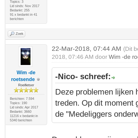
Topics: 3
Lid sinds: Nov 2017
Bedankt: 255
91 x bedankt in 41
berichten
Zoek
22-Mar-2018, 07:44 AM
(Dit 
2018, 07:46 AM door
Wim -de r
Wim -de
-Nico- schreef:
roetsende
Roeifietser
Deze problemen lijken 
Berichten: 7.594
treden. Op dit moment g
Topics: 190
Lid sinds: Apr 2017
de "Medeliggers onderw
Bedankt: 3660
11216 x bedankt in
5340 berichten