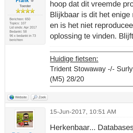
Frank
hoop dat dit vreemde pr
Toerder
Blijkbaar is dit het eni
Berichten: 650
en is het niet reproduce
Topics: 107
Lid sinds: Apr 2017
Bedankt: 58
oplossing te vinden. Blijf
96 x bedankt in 73
berichten
Huidige fietsen:
Trident Stowaway -/- Surly
(M5) 28/20
Website
Zoek
15-Jun-2017, 10:51 AM
Herkenbaar... Databases 