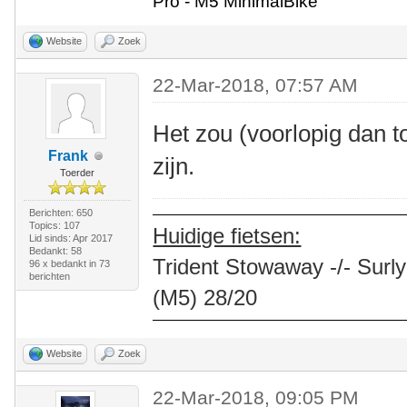
Pro - M5 MinimalBike
Website
Zoek
22-Mar-2018, 07:57 AM
Het zou (voorlopig dan 
Frank
zijn.
Toerder
Berichten: 650
Topics: 107
Huidige fietsen:
Lid sinds: Apr 2017
Bedankt: 58
Trident Stowaway -/- Surly
96 x bedankt in 73
berichten
(M5) 28/20
Website
Zoek
22-Mar-2018, 09:05 PM