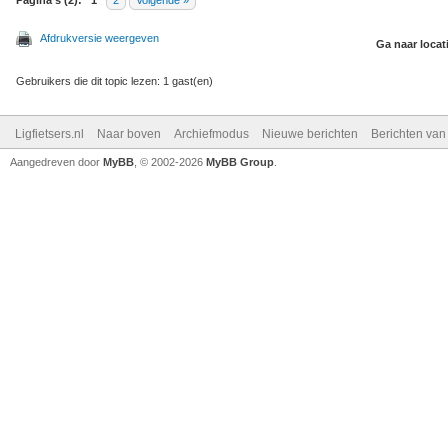
Pagina's (2):
1
2
Volgende »
Afdrukversie weergeven
Ga naar locat
Gebruikers die dit topic lezen: 1 gast(en)
Ligfietsers.nl
Naar boven
Archiefmodus
Nieuwe berichten
Berichten va
Aangedreven door
MyBB
, © 2002-2026
MyBB Group
.