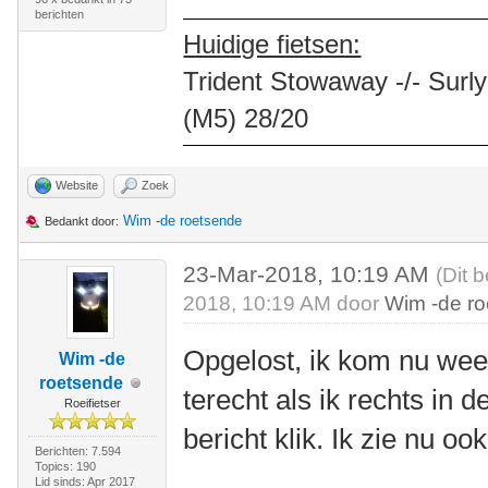
berichten
Huidige fietsen:
Trident Stowaway -/- Surly
(M5) 28/20
Website
Zoek
Wim -de roetsende
Bedankt door:
23-Mar-2018, 10:19 AM
(Dit 
2018, 10:19 AM door
Wim -de r
Opgelost, ik kom nu wee
Wim -de
roetsende
terecht als ik rechts in 
Roeifietser
bericht klik. Ik zie nu oo
Berichten: 7.594
Topics: 190
Lid sinds: Apr 2017