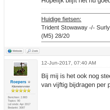
Hopelijk blijft het nu go
Huidige fietsen:
Trident Stowaway -/- Surly
(M5) 28/20
Website
Zoek
12-Jun-2017, 07:40 AM
Bij mij is het ook nog st
Roepers
van vijftig bijdragen per 
Kilometervreter
Berichten: 2.883
Topics: 90
Lid sinds: Apr 2017
Bedankt: 3087