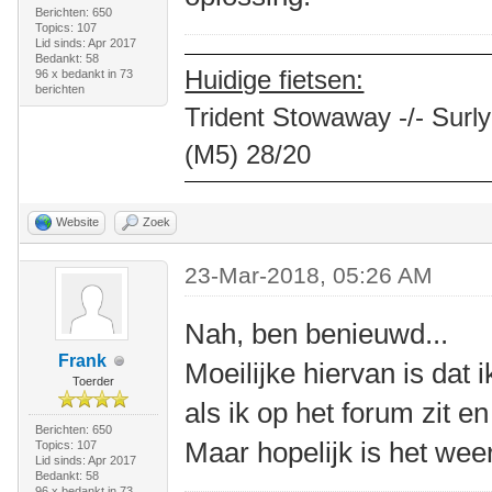
Berichten: 650
Topics: 107
Lid sinds: Apr 2017
Bedankt: 58
Huidige fietsen:
96 x bedankt in 73
berichten
Trident Stowaway -/- Surly
(M5) 28/20
Website
Zoek
23-Mar-2018, 05:26 AM
Nah, ben benieuwd...
Frank
Moeilijke hiervan is dat i
Toerder
als ik op het forum zit e
Berichten: 650
Maar hopelijk is het wee
Topics: 107
Lid sinds: Apr 2017
Bedankt: 58
96 x bedankt in 73