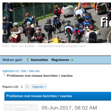
Welkom gast!
Aanmelden
Registreren
ligfietsers.nl
›
Site
›
Site info
Problemen met nieuwe berichten / reacties
elde waardering is 0
Pagina's (2):
1
2
Volgende »
Problemen met nieuwe berichten / reacties
05-Jun-2017, 08:02 AM