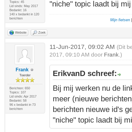
"niche" topic laadt bij mi
Topics: 45
Lid sinds: May 2017
Bedankt: 16
140 x bedankt in 120
berichten
Mijn fietsen
Website
Zoek
11-Jun-2017, 09:02 AM
(Dit b
2017, 09:10 AM door
Frank
.)
Frank
ErikvanD schreef:
Toerder
Bij mij werken nu de lin
Berichten: 650
Topics: 107
meer (nieuwe berichten
Lid sinds: Apr 2017
Bedankt: 58
96 x bedankt in 73
berichten nieuwe id's 
berichten
"niche" topic laadt bij m