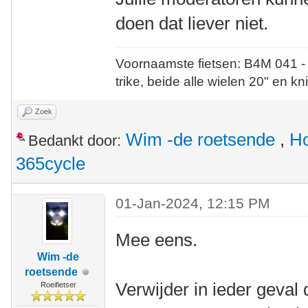
doen dat liever niet.
Voornaamste fietsen: B4M 041 -
trike, beide alle wielen 20" en kn
Zoek
Wim -de roetsende
,
Ho
Bedankt door:
365cycle
01-Jan-2024, 12:15 PM
Mee eens.
Wim -de
roetsende
Verwijder in ieder geval d
Roeifietser