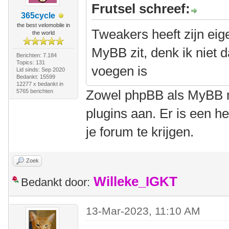
Frutsel schreef:
365cycle
the best velomobile in
Tweakers heeft zijn eige
the world
MyBB zit, denk ik niet d
Berichten: 7.184
Topics: 131
voegen is
Lid sinds: Sep 2020
Bedankt: 15599
12277 x bedankt in
Zowel phpBB als MyBB m
5765 berichten
plugins aan. Er is een h
je forum te krijgen.
Zoek
Willeke_IGKT
Bedankt door:
13-Mar-2023, 11:10 AM