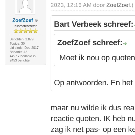
2023, 12:16 AM door
ZoefZoef
.)
ZoefZoef
Bart Verbeek schreef:
Kilometervreter
Berichten: 2.879
ZoefZoef schreef:
Topics: 30
Lid sinds: Dec 2017
Bedankt: 42
Moet ik nou op quoten
4457 x bedankt in
2453 berichten
Op antwoorden. En het 
maar nu wilde ik dus rea
reactie quoten. IK heb n
zag ik net pas- op een k