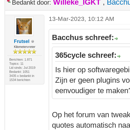
Willeke_IGKT
,
Bacch
Bedankt door:
13-Mar-2023, 10:12 AM
Bacchus schreef:
Frutsel
Kilometervreter
365cycle schreef:
Berichten: 1.871
Topics: 11
Is hier op softwaregeb
Lid sinds: Jul 2019
Bedankt: 1051
3435 x bedankt in
Zijn er geen plugins 
1534 berichten
eenvoudiger te maken
Op het forum van twea
quotes automatisch naar