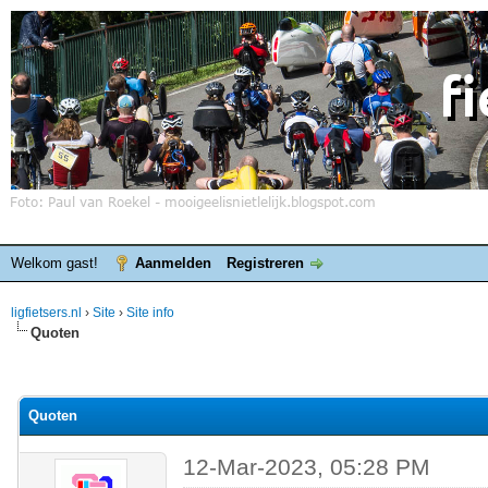
Welkom gast!
Aanmelden
Registreren
ligfietsers.nl
›
Site
›
Site info
Quoten
elde waardering is 0
Quoten
12-Mar-2023, 05:28 PM