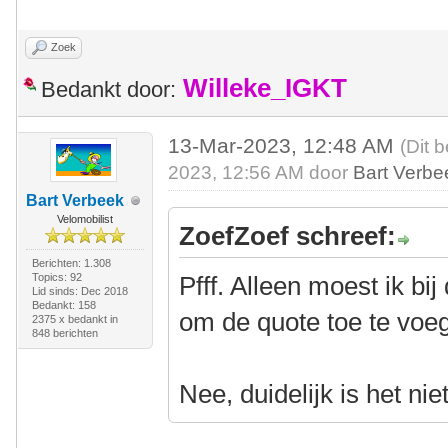
Zoek
Willeke_IGKT
Bedankt door:
13-Mar-2023, 12:48 AM
(Dit 
2023, 12:56 AM door
Bart Verbe
Bart Verbeek
Velomobilist
ZoefZoef schreef:
Berichten: 1.308
Topics: 92
Pfff. Alleen moest ik bi
Lid sinds: Dec 2018
Bedankt: 158
om de quote toe te voe
2375 x bedankt in
848 berichten
Nee, duidelijk is het niet