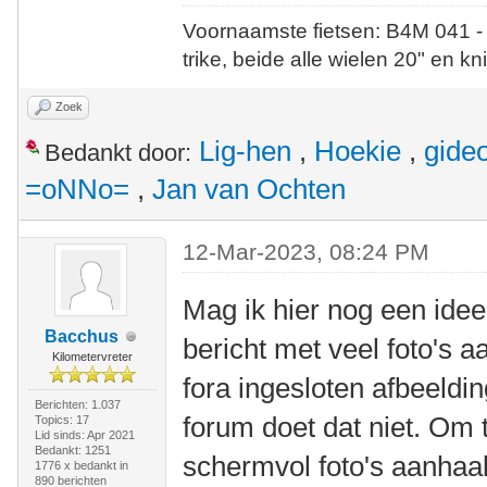
Voornaamste fietsen: B4M 041 -
trike, beide alle wielen 20" en kn
Zoek
Lig-hen
,
Hoekie
,
gide
Bedankt door:
=oNNo=
,
Jan van Ochten
12-Mar-2023, 08:24 PM
Mag ik hier nog een ide
Bacchus
bericht met veel foto's
Kilometervreter
fora ingesloten afbeeldin
Berichten: 1.037
forum doet dat niet. Om
Topics: 17
Lid sinds: Apr 2021
Bedankt: 1251
schermvol foto's aanhaalt
1776 x bedankt in
890 berichten