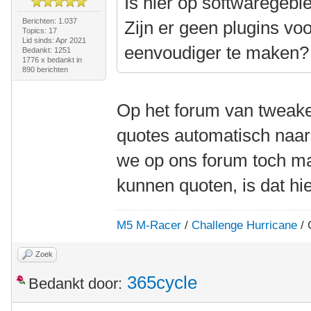
Is hier op softwaregebi
Berichten: 1.037
Zijn er geen plugins v
Topics: 17
Lid sinds: Apr 2021
eenvoudiger te maken?
Bedankt: 1251
1776 x bedankt in
890 berichten
Op het forum van tweak
quotes automatisch naar 
we op ons forum toch ma
kunnen quoten, is dat hi
M5 M-Racer
/
Challenge Hurricane
/ 
Zoek
365cycle
Bedankt door: