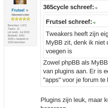
365cycle schreef:
Frutsel
Kilometervreter
Frutsel schreef:
Berichten: 1.871
Topics: 11
Tweakers heeft zijn eig
Lid sinds: Jul 2019
Bedankt: 1051
3435 x bedankt in
MyBB zit, denk ik niet 
1534 berichten
voegen is
Zowel phpBB als MyBB 
van plugins aan. Er is 
"apps" voor je forum te 
Plugins zijn leuk, maar 