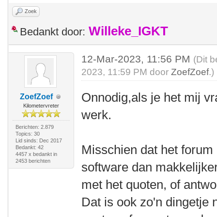
Zoek
Willeke_IGKT
Bedankt door:
12-Mar-2023, 11:56 PM
(Dit 
2023, 11:59 PM door
ZoefZoef
.)
Onnodig,als je het mij v
ZoefZoef
Kilometervreter
werk.
Berichten: 2.879
Topics: 30
Lid sinds: Dec 2017
Misschien dat het forum
Bedankt: 42
4457 x bedankt in
2453 berichten
software dan makkelijker 
met het quoten, of antw
Dat is ook zo'n dingetje 