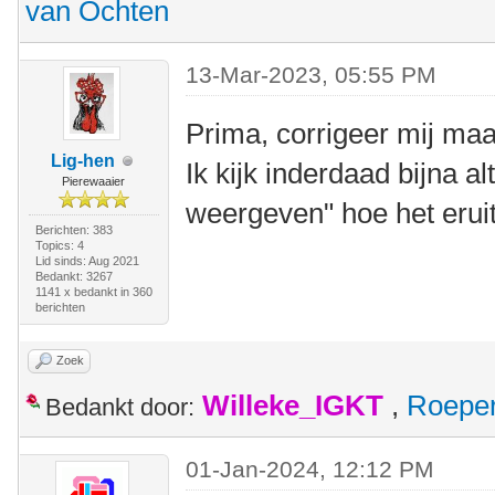
van Ochten
13-Mar-2023, 05:55 PM
Prima, corrigeer mij maar
Lig-hen
Ik kijk inderdaad bijna al
Pierewaaier
weergeven" hoe het eruit
Berichten: 383
Topics: 4
Lid sinds: Aug 2021
Bedankt: 3267
1141 x bedankt in 360
berichten
Zoek
Willeke_IGKT
,
Roepe
Bedankt door:
01-Jan-2024, 12:12 PM