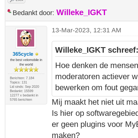
Willeke_IGKT
Bedankt door:
13-Mar-2023, 12:31 AM
Willeke_IGKT schreef
365cycle
the best velomobile in
Hoe denken de mensen h
the world
moderatoren actiever w
Berichten: 7.184
Topics: 131
bewerken om fout gegan
Lid sinds: Sep 2020
Bedankt: 15599
12277 x bedankt in
Mij maakt het niet uit m
5765 berichten
Is hier op softwaregebie
er geen plugins voor M
maken?