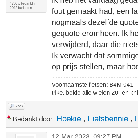
Ik heb het vandaag geda
4760 x bedankt in
2042 berichten
fout gemaakt had, een l
nogmaals dezelfde quote
gequote eromheen. Ik he
verwijderd, daar die nie
Ik verwacht dat sommige v
op prijs stellen, maar ho
Voornaamste fietsen: B4M 041 -
trike, beide alle wielen 20" en kn
Zoek
Hoekie
,
Fietsbennie
,
Bedankt door:
12-Mar-2023, 09:27 PM