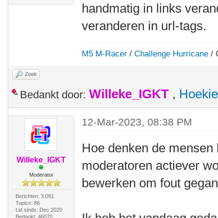
handmatig in links veran
veranderen in url-tags.
M5 M-Racer
/
Challenge Hurricane
/ 
Zoek
Willeke_IGKT
,
Hoekie
Bedankt door:
12-Mar-2023, 08:38 PM
Hoe denken de mensen h
Willeke_IGKT
moderatoren actiever wo
Moderator
bewerken om fout gegane
Berichten: 3.091
Topics: 86
Lid sinds: Dec 2020
Bedankt: 46070