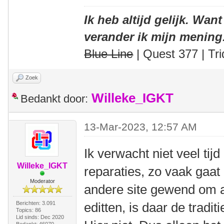
Ik heb altijd gelijk. Want
verander ik mijn mening
Blue Line
| Quest 377 | Tri
Zoek
Willeke_IGKT
Bedankt door:
13-Mar-2023, 12:57 AM
Ik verwacht niet veel tijd
Willeke_IGKT
reparaties, zo vaak gaat 
Moderator
andere site gewend om all
Berichten: 3.091
editten, is daar de traditi
Topics: 86
Lid sinds: Dec 2020