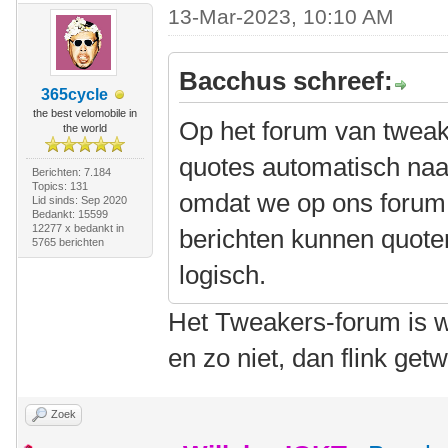
13-Mar-2023, 10:10 AM
Bacchus schreef:
365cycle
the best velomobile in
Op het forum van twea
the world
quotes automatisch naar
Berichten: 7.184
Topics: 131
omdat we op ons forum
Lid sinds: Sep 2020
Bedankt: 15599
12277 x bedankt in
berichten kunnen quoten
5765 berichten
logisch.
Het Tweakers-forum is wa
en zo niet, dan flink ge
Zoek