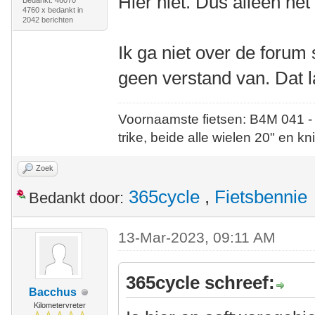
Hier niet. Dus alleen he
Bedankt: 46070
4760 x bedankt in
2042 berichten
Ik ga niet over de forum
geen verstand van. Dat l
Voornaamste fietsen: B4M 041 -
trike, beide alle wielen 20" en kn
Zoek
365cycle
,
Fietsbennie
Bedankt door:
13-Mar-2023, 09:11 AM
365cycle schreef:
Bacchus
Kilometervreter