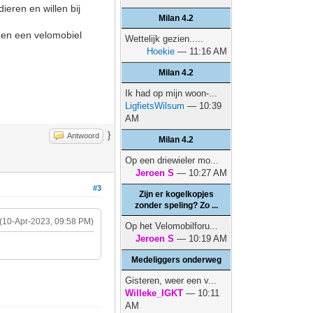
ieren en willen bij
Milan 4.2
rden een velomobiel
Wettelijk gezien.....
Hoekie
— 11:16 AM
Milan 4.2
Ik had op mijn woon-...
LigfietsWilsum
— 10:39
AM
}
Antwoord
Milan 4.2
Op een driewieler mo...
Jeroen S
— 10:27 AM
#3
Zijn er kogelkopjes
zonder speling? Zo ...
(10-Apr-2023, 09:58 PM)
Op het Velomobilforu...
Jeroen S
— 10:19 AM
Medeliggers onderweg
Gisteren, weer een v...
Willeke_IGKT
— 10:11
AM