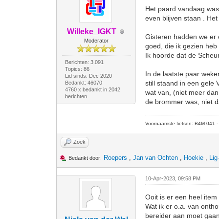
Het paard vandaag was 
even blijven staan . He
Willeke_IGKT
Gisteren hadden we er e
Moderator
goed, die ik gezien heb
Ik hoorde dat de Scheur
Berichten: 3.091
Topics: 86
In de laatste paar weke
Lid sinds: Dec 2020
still staand in een gel
Bedankt: 46070
4760 x bedankt in 2042
wat van, (niet meer dan
berichten
de brommer was, niet da
Voornaamste fietsen: B4M 041 - M
Zoek
Roepers
,
Jan van Ochten
,
Hoekie
,
Lig
Bedankt door:
10-Apr-2023, 09:58 PM
Ooit is er een heel ite
Wat ik er o.a. van onth
bereider aan moet gaan