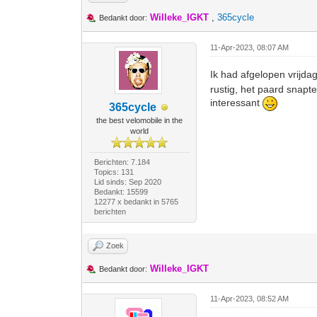
Willeke_IGKT
,
365cycle
Bedankt door:
11-Apr-2023, 08:07 AM
Ik had afgelopen vrijd
rustig, het paard snapte
interessant
365cycle
the best velomobile in the
world
Berichten: 7.184
Topics: 131
Lid sinds: Sep 2020
Bedankt: 15599
12277 x bedankt in 5765
berichten
Zoek
Willeke_IGKT
Bedankt door:
11-Apr-2023, 08:52 AM