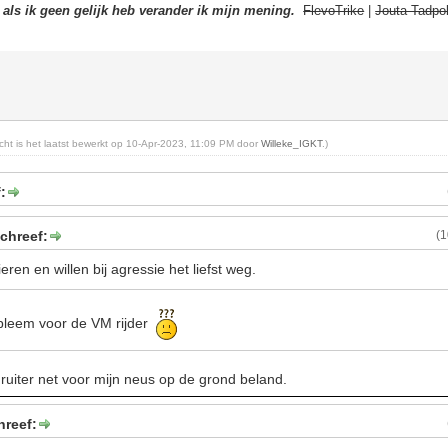
t als ik geen gelijk heb verander ik mijn mening.
FlevoTrike
|
Jouta Tadpol
richt is het laatst bewerkt op 10-Apr-2023, 11:09 PM door
Willeke_IGKT
.)
:
schreef:
(
eren en willen bij agressie het liefst weg.
robleem voor de VM rijder
e ruiter net voor mijn neus op de grond beland.
hreef: