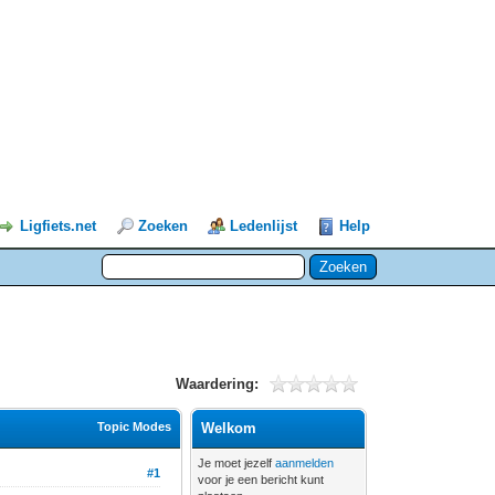
Ligfiets.net
Zoeken
Ledenlijst
Help
Waardering:
Topic Modes
Welkom
Je moet jezelf
aanmelden
#1
voor je een bericht kunt