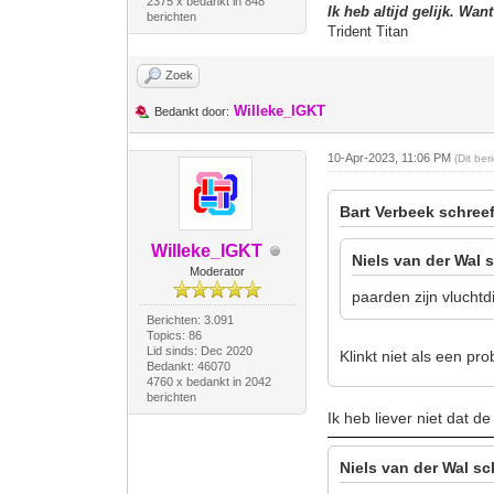
2375 x bedankt in 848
Ik heb altijd gelijk. Wan
berichten
Trident Titan
Zoek
Willeke_IGKT
Bedankt door:
10-Apr-2023, 11:06 PM
(Dit be
Bart Verbeek schreef
Willeke_IGKT
Niels van der Wal 
Moderator
paarden zijn vluchtdi
Berichten: 3.091
Topics: 86
Lid sinds: Dec 2020
Klinkt niet als een p
Bedankt: 46070
4760 x bedankt in 2042
berichten
Ik heb liever niet dat d
Niels van der Wal sc