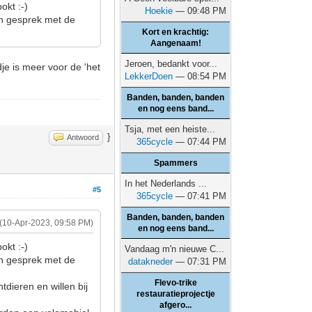
okt :-)
Hoekie
— 09:48 PM
en gesprek met de
Kort en krachtig:
Aangenaam!
Jeroen, bedankt voor...
e is meer voor de 'het
LekkerDoen
— 08:54 PM
Banden, banden, banden
en nog eens band...
Tsja, met een heiste...
}
Antwoord
365cycle
— 07:44 PM
Spammers
In het Nederlands ...
#5
365cycle
— 07:41 PM
Banden, banden, banden
(10-Apr-2023, 09:58 PM)
en nog eens band...
okt :-)
Vandaag m'n nieuwe C...
en gesprek met de
datakneder
— 07:31 PM
Flevo-trike
dieren en willen bij
restauratieprojectje
afgero...