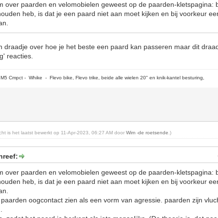
tem over paarden en velomobielen geweest op de paarden-kletspagina: b
thouden heb, is dat je een paard niet aan moet kijken en bij voorkeur e
an.
 draadje over hoe je het beste een paard kan passeren maar dit draadj
g' reacties.
5 Cmpct - Whike - Flevo bike, Flevo trike, beide alle wielen 20" en knik-kantel besturing,
richt is het laatst bewerkt op 11-Apr-2023, 06:27 AM door
Wim -de roetsende
.)
hreef:
tem over paarden en velomobielen geweest op de paarden-kletspagina: b
thouden heb, is dat je een paard niet aan moet kijken en bij voorkeur e
an.
 paarden oogcontact zien als een vorm van agressie. paarden zijn vlucht
.