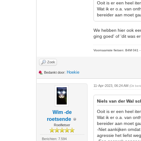
Ooit is er een heel i
Wat ik er o.a. van on
bereider aan moet ga
We hebben hier ook een
ging goed' of 'dit was er
Voornaamste fietsen: B4M 041 - M
Zoek
Hoekie
Bedankt door:
11-Apr-2023, 06:24 AM
(Dit be
Niels van der Wal sc
Ooit is er een heel i
Wim -de
Wat ik er o.a. van on
roetsende
bereider aan moet ga
Roeifietser
-Niet aankijken omdat
agressie het liefst weg
Berichten: 7.594