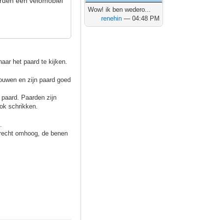
aarden een velomobiel
Wow! ik ben wedero...
renehin
— 04:48 PM
aar het paard te kijken.
rouwen en zijn paard goed
n paard.
Paarden
zijn
ook schrikken.
.
 recht omhoog, de benen