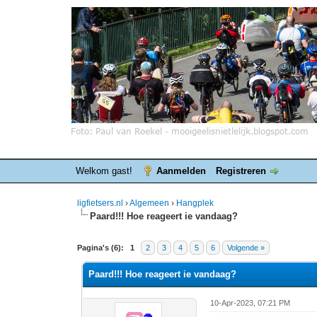
Welkom gast!
Aanmelden
Registreren
ligfietsers.nl
›
Algemeen
›
Hangplek
Paard!!! Hoe reageert ie vandaag?
0 stemmen - gemiddelde waardering is 0
1
2
3
4
5
Pagina's (6):
1
2
3
4
5
6
Volgende »
Paard!!! Hoe reageert ie vandaag?
10-Apr-2023, 07:21 PM