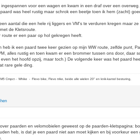
ingespannen voor een wagen en kwam in een draf over een overweg. Ik
t paard was heel rustig maar schrok een beetje toen ik hem (zacht) g
en aantal die een hele rij liggers en VM's te verduren kregen maar ze 
 met de Kletsroute.
 route er een paar op hol gekregen heeft.
n heb ik een paard twee keer gezien op mijn WW route, zelfde punt, Pa
e VM, alles rustig en toen kwam er een brommer tussen ons door, daar s
 even het hoofd opzij, maar toch.) De volgende keer was het paard heel
t rare gele ding.
5 Cmpct - Whike - Flevo bike, Flevo trike, beide alle wielen 20" en knik-kantel besturing,
-hen
m over paarden en velomobielen geweest op de paarden-kletspagina: bok
ouden heb, is dat je een paard niet aan moet kijken en bij voorkeur ee
.