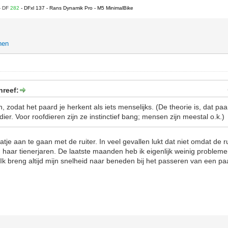
- DF
282
- DFxl 137 - Rans Dynamik Pro - M5 MinimalBike
hen
hreef:
 zodat het paard je herkent als iets menselijks. (De theorie is, dat p
ier. Voor roofdieren zijn ze instinctief bang; mensen zijn meestal o.k.)
aatje aan te gaan met de ruiter. In veel gevallen lukt dat niet omdat de r
n haar tienerjaren. De laatste maanden heb ik eigenlijk weinig proble
k breng altijd mijn snelheid naar beneden bij het passeren van een p