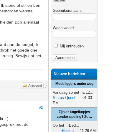
plaatsen.
 stond al stil en ben
Gebruikersnaam:
oedemorgen wenste.
hielden zich allemaal
Wachtwoord:
ard aan de teugel, ik
Mij onthouden
chrok het goede dier
 rustig. Bewijs dat het
Nieuwe berichten
Medeliggers onderweg
}
Antwoord
Vandaag zo net na 12...
Status Quooh
— 01:03
PM
#2
Zijn er kogelkopjes
zonder speling? Zo ...
t :-)
n gesprek met de
Op het .. Bed...
Hoekie
— 11:26 AM