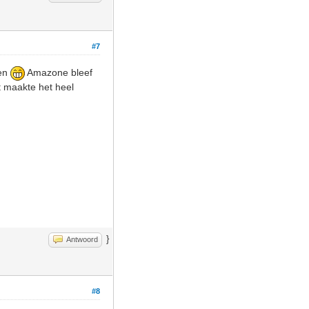
#7
len
Amazone bleef
at maakte het heel
}
Antwoord
#8