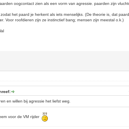
aarden oogcontact zien als een vorm van agressie. paarden zijn vluchtd
odat het paard je herkent als iets menselijks. (De theorie is, dat paa
r. Voor roofdieren zijn ze instinctief bang; mensen zijn meestal o.k.)
Wal
hreef:
en en willen bij agressie het liefst weg.
bleem voor de VM rijder