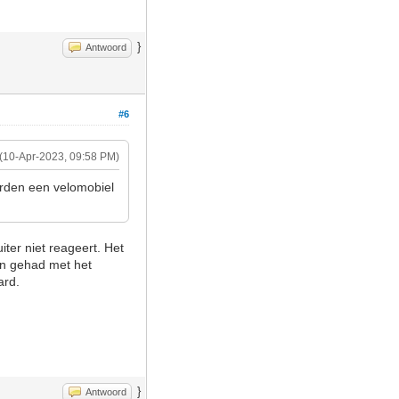
}
Antwoord
#6
(10-Apr-2023, 09:58 PM)
aarden een velomobiel
uiter niet reageert. Het
men gehad met het
aard.
}
Antwoord