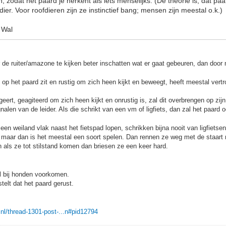
 zodat het paard je herkent als iets menselijks. (De theorie is, dat p
ier. Voor roofdieren zijn ze instinctief bang; mensen zijn meestal o.k.)
 Wal
de ruiter/amazone te kijken beter inschatten wat er gaat gebeuren, dan door n
n op het paard zit en rustig om zich heen kijkt en beweegt, heeft meestal vert
geert, geagiteerd om zich heen kijkt en onrustig is, zal dit overbrengen op zij
nalen van de leider. Als die schrikt van een vm of ligfiets, dan zal het paard 
 een weiland vlak naast het fietspad lopen, schrikken bijna nooit van ligfietsen
maar dan is het meestal een soort spelen. Dan rennen ze weg met de staart
en als ze tot stilstand komen dan briesen ze een keer hard.
l bij honden voorkomen.
stelt dat het paard gerust.
rs.nl/thread-1301-post-...n#pid12794