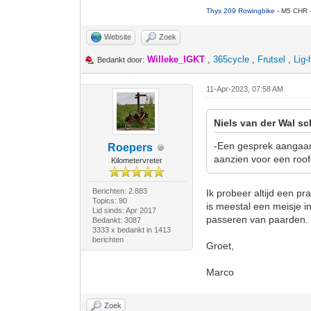
Thys 209 Rowingbike
- M5 CHR 
Website
Zoek
Willeke_IGKT
,
365cycle
,
Frutsel
,
Lig-
Bedankt door:
11-Apr-2023, 07:58 AM
Niels van der Wal sc
-Een gesprek aangaan,
Roepers
aanzien voor een roofd
Kilometervreter
Berichten: 2.883
Ik probeer altijd een pr
Topics: 90
is meestal een meisje i
Lid sinds: Apr 2017
passeren van paarden. I
Bedankt: 3087
3333 x bedankt in 1413
berichten
Groet,
Marco
Zoek