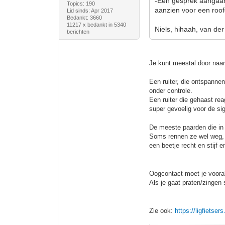
-Een gesprek aangaan,
Topics: 190
aanzien voor een roofd
Lid sinds: Apr 2017
Bedankt: 3660
11217 x bedankt in 5340
Niels, hihaah, van der
berichten
Je kunt meestal door naar 
Een ruiter, die ontspanne
onder controle.
Een ruiter die gehaast rea
super gevoelig voor de sig
De meeste
paarden
die in
Soms rennen ze wel weg, 
een beetje recht en stijf 
Oogcontact moet je voora
Als je gaat praten/zingen 
Zie ook:
https://ligfietse