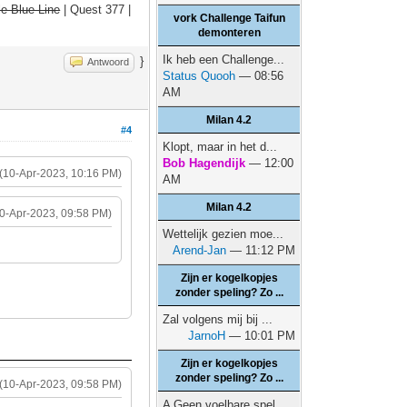
e Blue Line
| Quest 377 |
vork Challenge Taifun
demonteren
Ik heb een Challenge...
}
Antwoord
Status Quooh
— 08:56
AM
Milan 4.2
#4
Klopt, maar in het d...
Bob Hagendijk
— 12:00
(10-Apr-2023, 10:16 PM)
AM
Milan 4.2
10-Apr-2023, 09:58 PM)
Wettelijk gezien moe...
Arend-Jan
— 11:12 PM
Zijn er kogelkopjes
zonder speling? Zo ...
Zal volgens mij bij ...
JarnoH
— 10:01 PM
Zijn er kogelkopjes
zonder speling? Zo ...
(10-Apr-2023, 09:58 PM)
A Geen voelbare spel...