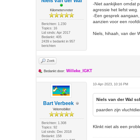
Niels van der Wal
-Niet aankijken omdat p
agressie het liefst weg.
Kilometervreter
-Een gesprek aangaan, z
aanzien voor een roofdie
Berichten: 1.230
Topics: 16
Lid sinds: Apr 2017
Niels, hihaah, van der 
Bedankt: 405
2439 x bedankt in 957
berichten
Zoek
Willeke_IGKT
Bedankt door:
10-Apr-2023, 10:16 PM
Niels van der Wal sc
Bart Verbeek
Velomobilist
paarden zijn vluchtdier
Berichten: 1.308
Klinkt niet als een pro
Topics: 92
Lid sinds: Dec 2018
Bedankt: 158