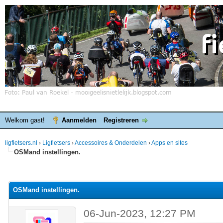
Welkom gast!
Aanmelden
Registreren
ligfietsers.nl
›
Ligfietsers
›
Accessoires & Onderdelen
›
Apps en sites
OSMand instellingen.
elde waardering is 0
OSMand instellingen.
06-Jun-2023, 12:27 PM