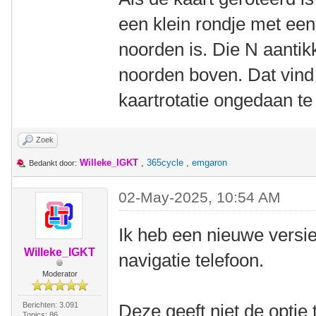
een klein rondje met een
noorden is. Die N aantikk
noorden boven. Dat vind
kaartrotatie ongedaan t
Zoek
Willeke_IGKT
,
365cycle
,
emgaron
Bedankt door:
02-May-2025, 10:54 AM
Ik heb een nieuwe vers
Willeke_IGKT
navigatie telefoon.
Moderator
Berichten: 3.091
Deze geeft niet de optie
Topics: 86