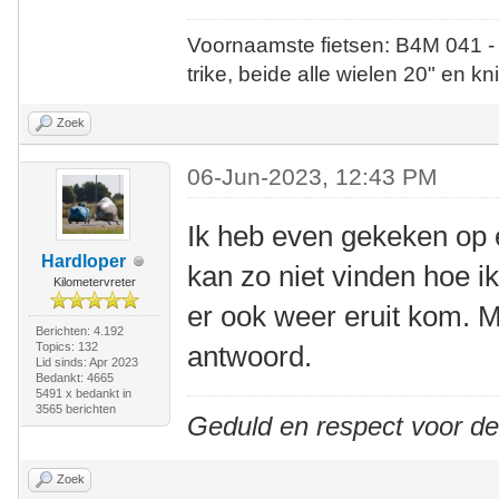
Voornaamste fietsen: B4M 041 -
trike, beide alle wielen 20" en kn
Zoek
06-Jun-2023, 12:43 PM
Ik heb even gekeken op 
Hardloper
kan zo niet vinden hoe ik
Kilometervreter
er ook weer eruit kom. M
Berichten: 4.192
Topics: 132
antwoord.
Lid sinds: Apr 2023
Bedankt: 4665
5491 x bedankt in
3565 berichten
Geduld en respect voor d
Zoek