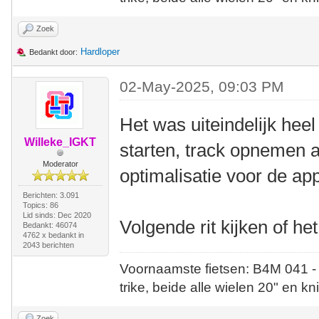
Zoek
Hardloper
Bedankt door:
02-May-2025, 09:03 PM
Het was uiteindelijk hee
Willeke_IGKT
starten, track opnemen a
Moderator
optimalisatie voor de app
Berichten: 3.091
Topics: 86
Lid sinds: Dec 2020
Volgende rit kijken of he
Bedankt: 46074
4762 x bedankt in
2043 berichten
Voornaamste fietsen: B4M 041 -
trike, beide alle wielen 20" en kn
Zoek