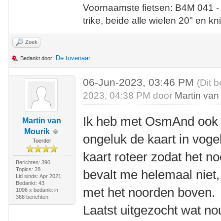
Voornaamste fietsen: B4M 041 -
trike, beide alle wielen 20" en kn
Zoek
De tovenaar
Bedankt door:
06-Jun-2023, 03:46 PM
(Dit 
2023, 04:38 PM door
Martin van
Ik heb met OsmAnd ook l
Martin van
Mourik
ongeluk de kaart in vogel
Toerder
kaart roteer zodat het n
Berichten: 390
Topics: 28
bevalt me helemaal niet, i
Lid sinds: Apr 2021
Bedankt: 43
met het noorden boven.
1096 x bedankt in
368 berichten
Laatst uitgezocht wat no