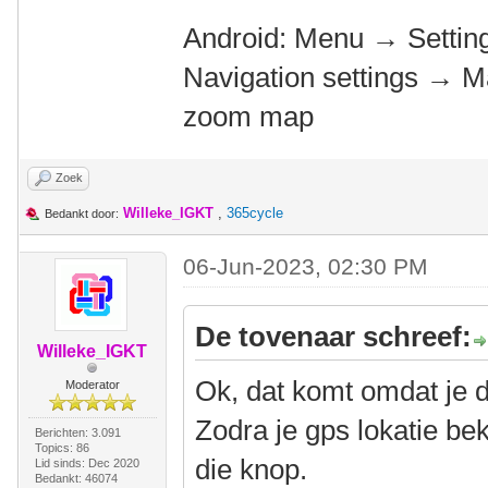
Android: Menu → Settin
Navigation settings → M
zoom map
Zoek
Willeke_IGKT
,
365cycle
Bedankt door:
06-Jun-2023, 02:30 PM
De tovenaar schreef:
Willeke_IGKT
Ok, dat komt omdat je d
Moderator
Zodra je gps lokatie be
Berichten: 3.091
Topics: 86
die knop.
Lid sinds: Dec 2020
Bedankt: 46074