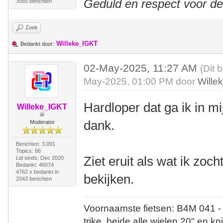
Geduld en respect voor d
3565 berichten
Zoek
Willeke_IGKT
Bedankt door:
02-May-2025, 11:27 AM
(Dit 
May-2025, 01:00 PM door
Wille
Hardloper dat ga ik in m
Willeke_IGKT
dank.
Moderator
Berichten: 3.091
Topics: 86
Ziet eruit als wat ik zoc
Lid sinds: Dec 2020
Bedankt: 46074
4762 x bedankt in
bekijken.
2043 berichten
Voornaamste fietsen: B4M 041 -
trike, beide alle wielen 20" en kn