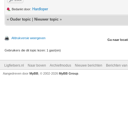
Hardloper
Bedankt door:
«
Ouder topic
|
Nieuwer topic
»
Afdrukversie weergeven
Ga naar locat
Gebruikers die dit topic lezen: 1 gast(en)
Ligfietsers.nl
Naar boven
Archiefmodus
Nieuwe berichten
Berichten va
Aangedreven door
MyBB
, © 2002-2026
MyBB Group
.