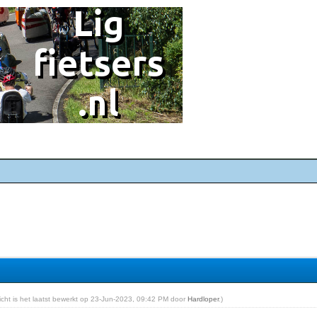
richt is het laatst bewerkt op 23-Jun-2023, 09:42 PM door
Hardloper
.)