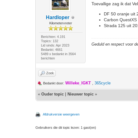
Toevallige zag ik dat V
DF 50 oranje uit
Hardloper
Carbon QuestXS 6
Kilometervreter
Strada 125 uit 2
Berichten: 4.191
Topics: 132
Geduld en respect voor 
Lid sinds: Apr 2023
Bedankt: 4661
5489 x bedankt in 3564
berichten
Zoek
Willeke_IGKT
,
365cycle
Bedankt door:
«
Ouder topic
|
Nieuwer topic
»
Afdrukversie weergeven
Gebruikers die dit topic lezen: 1 gast(en)