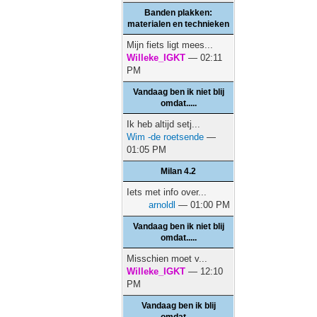
Banden plakken:
materialen en technieken
Mijn fiets ligt mees...
Willeke_IGKT
— 02:11
PM
Vandaag ben ik niet blij
omdat.....
Ik heb altijd setj...
Wim -de roetsende
—
01:05 PM
Milan 4.2
Iets met info over...
arnoldl
— 01:00 PM
Vandaag ben ik niet blij
omdat.....
Misschien moet v...
Willeke_IGKT
— 12:10
PM
Vandaag ben ik blij