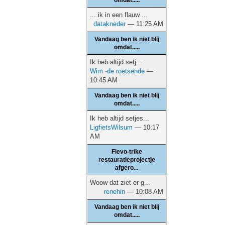
omdat.....
... ik in een flauw ...
datakneder
— 11:25 AM
Vandaag ben ik niet blij
omdat.....
Ik heb altijd setj...
Wim -de roetsende
—
10:45 AM
Vandaag ben ik niet blij
omdat.....
Ik heb altijd setjes...
LigfietsWilsum
— 10:17
AM
Flevo-trike
restauratieprojectje
afgero...
Woow dat ziet er g...
renehin
— 10:08 AM
Vandaag ben ik niet blij
omdat.....