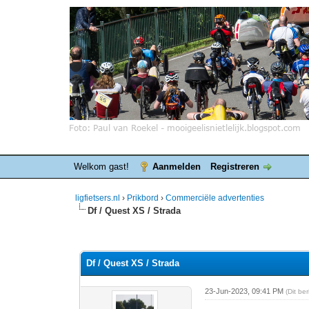
Welkom gast!
Aanmelden
Registreren
ligfietsers.nl
›
Prikbord
›
Commerciële advertenties
Df / Quest XS / Strada
0 stemmen - gemiddelde waardering is 0
1
2
3
4
5
Df / Quest XS / Strada
23-Jun-2023, 09:41 PM
(Dit be