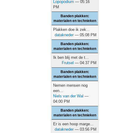
Lopopodium
— 05:16
PM
Banden plakken:
materialen en technieken
Plakken doe ik zek...
datakneder
— 05:08 PM
Banden plakken:
materialen en technieken
Ik ben blij met de t...
Frutsel
— 04:37 PM
Banden plakken:
materialen en technieken
Nemen mensen nog
een...
Niels van der Wal
—
04:00 PM
Banden plakken:
materialen en technieken
Er is een hoop marge...
datakneder
— 03:56 PM