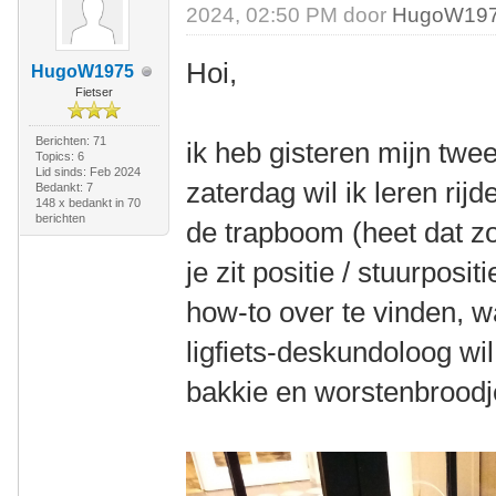
2024, 02:50 PM door
HugoW19
Hoi,
HugoW1975
Fietser
Berichten: 71
ik heb gisteren mijn twe
Topics: 6
Lid sinds: Feb 2024
zaterdag wil ik leren rijd
Bedankt: 7
148 x bedankt in 70
berichten
de trapboom (heet dat zo
je zit positie / stuurposi
how-to over te vinden, wa
ligfiets-deskundoloog wi
bakkie en worstenbrood