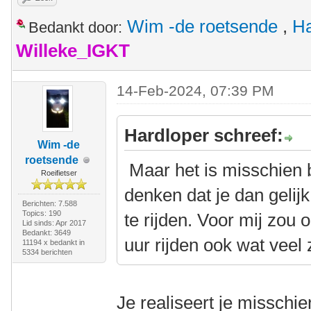
Wim -de roetsende
,
Ha
Bedankt door:
Willeke_IGKT
14-Feb-2024, 07:39 PM
Hardloper schreef:
Wim -de
roetsende
Maar het is misschien 
Roeifietser
denken dat je dan geli
Berichten: 7.588
Topics: 190
te rijden. Voor mij zou 
Lid sinds: Apr 2017
Bedankt: 3649
uur rijden ook wat veel z
11194 x bedankt in
5334 berichten
Je realiseert je misschien