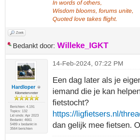
In words of others,
Wisdom blooms, forums unite,
Quoted love takes flight.
Zoek
Willeke_IGKT
Bedankt door:
14-Feb-2024, 07:22 PM
Een dag later als je eigen
Hardloper
iemand die je kan helpe
Kilometervreter
fietstocht?
Berichten: 4.191
Topics: 132
https://ligfietsers.nl/thr
Lid sinds: Apr 2023
Bedankt: 4661
dan gelijk mee fietsen. O
5489 x bedankt in
3564 berichten