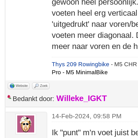
gewoon heel persoonlijk
voeten heel erg verticaa
'uitgedrukt' naar voren/b
voeten meer diagonaal. 
meer naar voren en de 
Thys 209 Rowingbike
- M5 CHR
Pro - M5 MinimalBike
Website
Zoek
Willeke_IGKT
Bedankt door:
14-Feb-2024, 09:58 PM
Ik "punt" m'n voet juist b