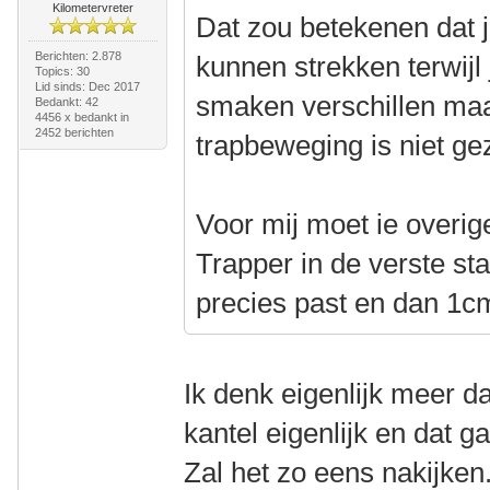
Kilometervreter
Dat zou betekenen dat j
Berichten: 2.878
kunnen strekken terwijl
Topics: 30
Lid sinds: Dec 2017
smaken verschillen maar
Bedankt: 42
4456 x bedankt in
2452 berichten
trapbeweging is niet ge
Voor mij moet ie overige
Trapper in de verste sta
precies past en dan 1c
Ik denk eigenlijk meer d
kantel eigenlijk en dat 
Zal het zo eens nakijke