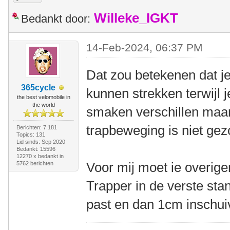
Willeke_IGKT
Bedankt door:
14-Feb-2024, 06:37 PM
Dat zou betekenen dat je
365cycle
kunnen strekken terwijl 
the best velomobile in
the world
smaken verschillen maar 
trapbeweging is niet gez
Berichten: 7.181
Topics: 131
Lid sinds: Sep 2020
Bedankt: 15596
12270 x bedankt in
Voor mij moet ie overigen
5762 berichten
Trapper in de verste stan
past en dan 1cm inschui