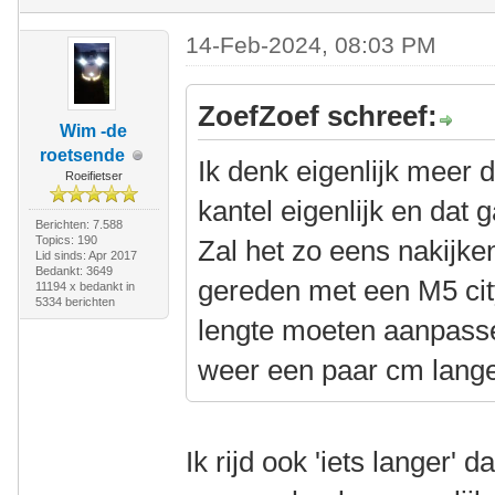
14-Feb-2024, 08:03 PM
ZoefZoef schreef:
Wim -de
roetsende
Ik denk eigenlijk meer 
Roeifietser
kantel eigenlijk en dat
Berichten: 7.588
Topics: 190
Zal het zo eens nakijk
Lid sinds: Apr 2017
Bedankt: 3649
gereden met een M5 city
11194 x bedankt in
5334 berichten
lengte moeten aanpasse
weer een paar cm lange
Ik rijd ook 'iets langer' 