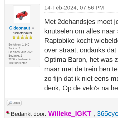
14-Feb-2024, 07:56 PM
Met 2dehandsjes moet je 
Gideonaut
knutselen om alles naar 
Kilometervreter
Raptobike kocht wiebelde
Berichten: 1.140
over straat, ondanks dat
Topics: 7
Lid sinds: Jun 2023
Bedankt: 2
Optima Baron, het was zel
2206 x bedankt in
1109 berichten
maar met de trein ben te
zo fijn dat ik niet eens 
denk, Op de velo's na he
Zoek
Willeke_IGKT
,
365cyc
Bedankt door: