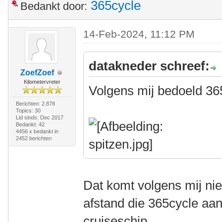
365cycle
Bedankt door:
14-Feb-2024, 11:12 PM
datakneder schreef:
ZoefZoef
Kilometervreter
Volgens mij bedoeld 36
Berichten: 2.878
Topics: 30
Lid sinds: Dec 2017
Bedankt: 42
4456 x bedankt in
2452 berichten
Dat komt volgens mij ni
afstand die 365cycle a
cruiseschip.