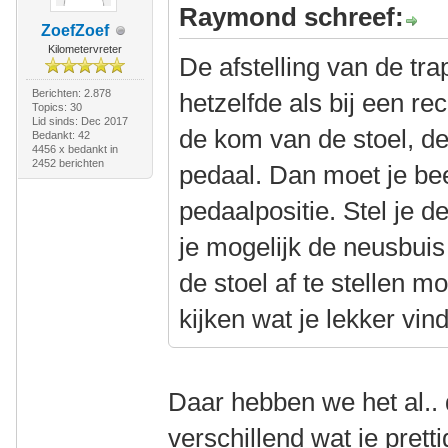
Raymond schreef:
ZoefZoef
Kilometervreter
De afstelling van de tr
Berichten: 2.878
hetzelfde als bij een rec
Topics: 30
Lid sinds: Dec 2017
de kom van de stoel, de
Bedankt: 42
4456 x bedankt in
2452 berichten
pedaal. Dan moet je been
pedaalpositie. Stel je d
je mogelijk de neusbui
de stoel af te stellen m
kijken wat je lekker vind
Daar hebben we het al.. 
verschillend wat ie pretti