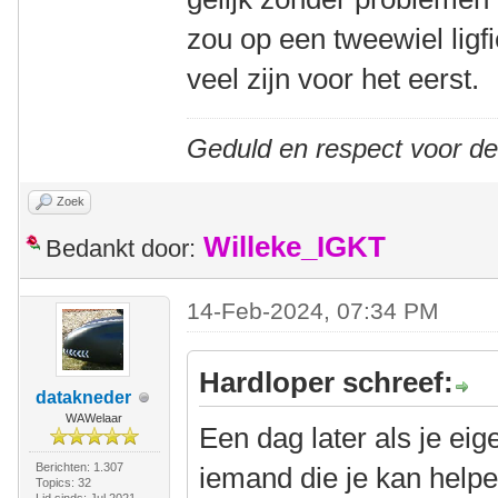
zou op een tweewiel ligfi
veel zijn voor het eerst.
Geduld en respect voor d
Zoek
Willeke_IGKT
Bedankt door:
14-Feb-2024, 07:34 PM
Hardloper schreef:
datakneder
WAWelaar
Een dag later als je eige
Berichten: 1.307
iemand die je kan help
Topics: 32