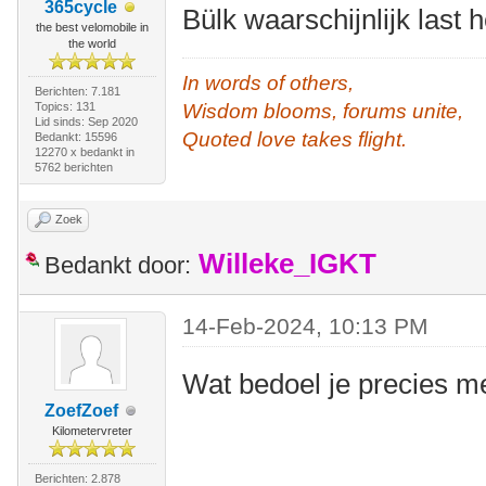
365cycle
Bülk waarschijnlijk last
the best velomobile in
the world
In words of others,
Berichten: 7.181
Topics: 131
Wisdom blooms, forums unite,
Lid sinds: Sep 2020
Quoted love takes flight.
Bedankt: 15596
12270 x bedankt in
5762 berichten
Zoek
Willeke_IGKT
Bedankt door:
14-Feb-2024, 10:13 PM
Wat bedoel je precies me
ZoefZoef
Kilometervreter
Berichten: 2.878