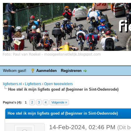
Welkom gast!
Aanmelden
Registreren
ligfietsers.nl
›
Ligfietsers
›
Open tweewielers
Hoe stel ik mijn ligfiets goed af (beginner in Sint-Oedenrode)
elde waardering is 0
Pagina's (4):
1
2
3
4
Volgende »
Hoe stel ik mijn ligfiets goed af (beginner in Sint-Oedenrode)
14-Feb-2024, 02:46 PM
(Dit 