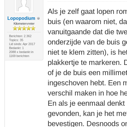
Als je zelf gaat lopen r
Lopopodium
buis (en waarom niet, dat
Kilometervreter
vanuitgaande dat die tw
Berichten: 2.362
onderzijde van de buis g
Topics: 35
Lid sinds: Apr 2017
Bedankt: 1
niet te klem zitten), is 
2088 x bedankt in
1169 berichten
plakkertje te markeren. 
of je de buis een millime
ingeschoven hebt. Een mi
verschil maken in hoe het 
En als je eenmaal denkt
gevonden, kan je het met
bevestigen. Desnoods on