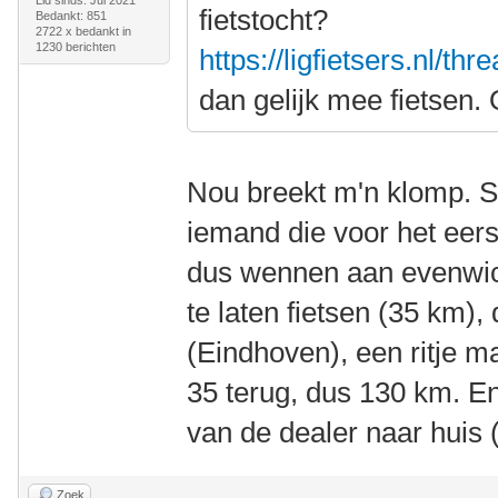
Lid sinds: Jul 2021
fietstocht?
Bedankt: 851
2722 x bedankt in
1230 berichten
https://ligfietsers.nl/th
dan gelijk mee fietsen. 
Nou breekt m'n klomp. St
iemand die voor het eerst
dus wennen aan evenwich
te laten fietsen (35 km),
(Eindhoven), een ritje 
35 terug, dus 130 km. En j
van de dealer naar hui
Zoek