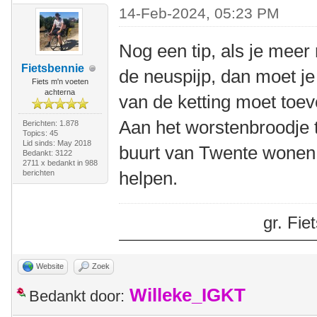
14-Feb-2024, 05:23 PM
Nog een tip, als je meer
Fietsbennie
de neuspijp, dan moet je
Fiets m'n voeten
achterna
van de ketting moet toev
Aan het worstenbroodje te
Berichten: 1.878
Topics: 45
Lid sinds: May 2018
buurt van Twente wonen,
Bedankt: 3122
2711 x bedankt in 988
helpen.
berichten
gr. Fi
Website
Zoek
Willeke_IGKT
Bedankt door: