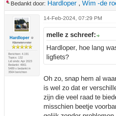
Hardloper
,
Wim -de ro
Bedankt door:
14-Feb-2024, 07:29 PM
melle z schreef:
Hardloper
Kilometervreter
Hardloper, hoe lang was
Berichten: 4.191
ligfiets?
Topics: 132
Lid sinds: Apr 2023
Bedankt: 4661
5489 x bedankt in
3564 berichten
Oh zo, snap hem al waar 
is wel zo dat er versch
zijn die veel raad te bie
misschien beetje voorba
gelijk zonder problemen 