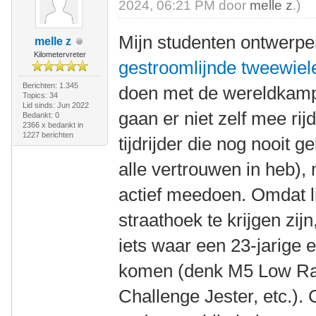
2024, 06:21 PM door
melle z
.)
Mijn studenten ontwerp
melle z
Kilometervreter
gestroomlijnde tweewiel
Berichten: 1.345
doen met de wereldkamp
Topics: 34
Lid sinds: Jun 2022
gaan er niet zelf mee rijd
Bedankt: 0
2366 x bedankt in
1227 berichten
tijdrijder die nog nooit g
alle vertrouwen in heb),
actief meedoen. Omdat li
straathoek te krijgen zij
iets waar een 23-jarige 
komen (denk M5 Low Ra
Challenge Jester, etc.). 