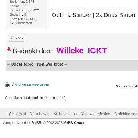
Berichten: 1.345
Topics: 34
Lid sinds: Jun 2022
Optima Stinger |
2x Dries Baron
Bedankt: 0
2366 x bedankt in
1227 berichten
Zoek
Willeke_IGKT
Bedankt door:
«
Ouder topic
|
Nieuwer topic
»
Afdrukversie weergeven
Ga naar locat
Gebruikers die dit topic lezen: 1 gast(en)
Ligfietsers.nl
Naar boven
Archiefmodus
Nieuwe berichten
Berichten va
Aangedreven door
MyBB
, © 2002-2026
MyBB Group
.