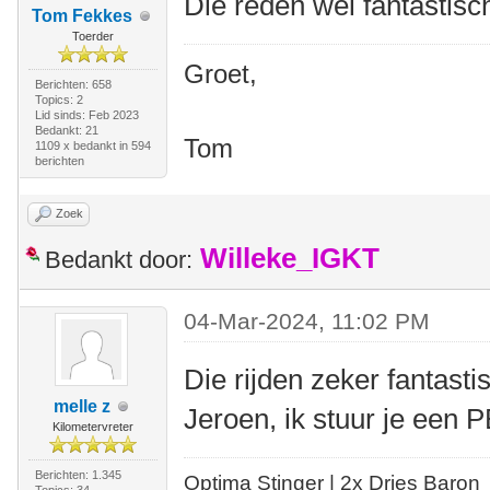
Die reden wel fantastisch
Tom Fekkes
Toerder
Groet,
Berichten: 658
Topics: 2
Lid sinds: Feb 2023
Bedankt: 21
Tom
1109 x bedankt in 594
berichten
Zoek
Willeke_IGKT
Bedankt door:
04-Mar-2024, 11:02 PM
Die rijden zeker fantasti
melle z
Jeroen, ik stuur je een P
Kilometervreter
Berichten: 1.345
Optima Stinger |
2x Dries Baron