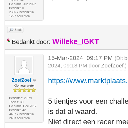
Topics: 34
Lid sinds: Jun 2022
Bedankt: 0
2366 x bedankt in
1227 berichten
Zoek
Willeke_IGKT
Bedankt door:
15-Mar-2024, 09:17 PM
(Dit 
2024, 09:18 PM door
ZoefZoef
.)
https://www.marktplaats.n
ZoefZoef
Kilometervreter
Berichten: 2.879
5 tientjes voor een chall
Topics: 30
Lid sinds: Dec 2017
is dat al waard.
Bedankt: 42
4457 x bedankt in
2453 berichten
Niet direct een racer m