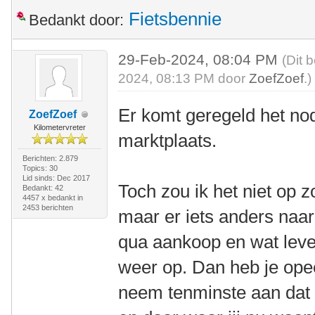
Fietsbennie
Bedankt door:
29-Feb-2024, 08:04 PM
(Dit 
2024, 08:13 PM door
ZoefZoef
.)
Er komt geregeld het nod
ZoefZoef
Kilometervreter
marktplaats.
Berichten: 2.879
Topics: 30
Lid sinds: Dec 2017
Toch zou ik het niet op 
Bedankt: 42
4457 x bedankt in
2453 berichten
maar er iets anders naar
qua aankoop en wat lever
weer op. Dan heb je opee
neem tenminste aan dat d