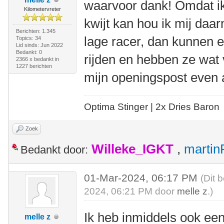
waarvoor dank! Omdat ik 
Kilometervreter
kwijt kan hou ik mij daa
Berichten: 1.345
lage racer, dan kunnen e
Topics: 34
Lid sinds: Jun 2022
Bedankt: 0
rijden en hebben ze wat v
2366 x bedankt in
1227 berichten
mijn openingspost even
Optima Stinger |
2x Dries Baron
Zoek
Willeke_IGKT
,
martin
Bedankt door:
01-Mar-2024, 06:17 PM
(Dit 
2024, 06:21 PM door
melle z
.)
Ik heb inmiddels ook ee
melle z