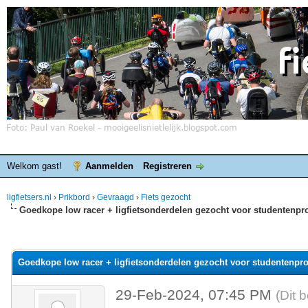
Welkom gast!
Aanmelden
Registreren
ligfietsers.nl
›
Prikbord
›
Gevraagd
›
Fiets gezocht
Goedkope low racer + ligfietsonderdelen gezocht voor studentenpro
elde waardering is 0
Goedkope low racer + ligfietsonderdelen gezocht voor studentenpro
29-Feb-2024, 07:45 PM
(Dit 