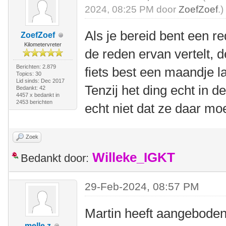
2024, 08:25 PM door
ZoefZoef
.)
Als je bereid bent een re
ZoefZoef
Kilometervreter
de reden ervan vertelt, 
Berichten: 2.879
fiets best een maandje l
Topics: 30
Lid sinds: Dec 2017
Tenzij het ding echt in d
Bedankt: 42
4457 x bedankt in
2453 berichten
echt niet dat ze daar moe
Zoek
Willeke_IGKT
Bedankt door:
29-Feb-2024, 08:57 PM
Martin heeft aangeboden 
melle z