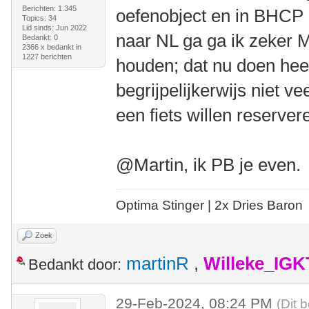
Berichten: 1.345
oefenobject en in BHCP r
Topics: 34
Lid sinds: Jun 2022
naar NL ga ga ik zeker M
Bedankt: 0
2366 x bedankt in
1227 berichten
houden; dat nu doen heef
begrijpelijkerwijs niet 
een fiets willen reserver
@Martin, ik PB je even.
Optima Stinger |
2x Dries Baron
Zoek
martinR
,
Willeke_IGK
Bedankt door:
29-Feb-2024, 08:24 PM
(Dit 