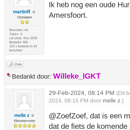
Ik heb nog een oude Hur
martinR
Amersfoort.
Opstapper
Berichten: 44
Topics: 3
Lid sinds: Nov 2018
Bedankt: 900
103 x bedankt in 43
berichten
Zoek
Willeke_IGKT
Bedankt door:
29-Feb-2024, 08:14 PM
(Dit 
2024, 08:15 PM door
melle z
.)
@ZoefZoef, dat is een mog
melle z
Kilometervreter
dat de fiets de komende j