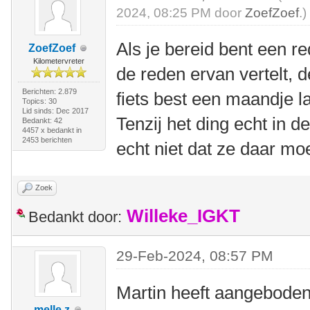
2024, 08:25 PM door
ZoefZoef
.)
Als je bereid bent een re
ZoefZoef
Kilometervreter
de reden ervan vertelt, 
Berichten: 2.879
fiets best een maandje l
Topics: 30
Lid sinds: Dec 2017
Tenzij het ding echt in d
Bedankt: 42
4457 x bedankt in
2453 berichten
echt niet dat ze daar moe
Zoek
Willeke_IGKT
Bedankt door:
29-Feb-2024, 08:57 PM
Martin heeft aangeboden 
melle z