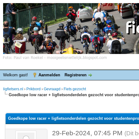
Welkom gast!
Aanmelden
Registreren
ligfietsers.nl
›
Prikbord
›
Gevraagd
›
Fiets gezocht
Goedkope low racer + ligfietsonderdelen gezocht voor studentenpro
elde waardering is 0
Goedkope low racer + ligfietsonderdelen gezocht voor studentenpro
29-Feb-2024, 07:45 PM
(Dit 