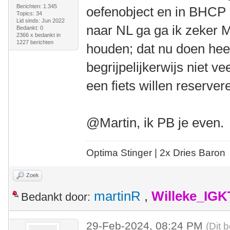
Berichten: 1.345
oefenobject en in BHCP r
Topics: 34
Lid sinds: Jun 2022
naar NL ga ga ik zeker M
Bedankt: 0
2366 x bedankt in
1227 berichten
houden; dat nu doen heef
begrijpelijkerwijs niet 
een fiets willen reserver
@Martin, ik PB je even.
Optima Stinger |
2x Dries Baron
Zoek
martinR
,
Willeke_IGK
Bedankt door:
29-Feb-2024, 08:24 PM
(Dit 