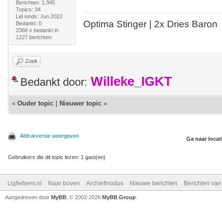
Berichten: 1.345
Topics: 34
Lid sinds: Jun 2022
Optima Stinger |
2x Dries Baron
Bedankt: 0
2366 x bedankt in
1227 berichten
Zoek
Willeke_IGKT
Bedankt door:
«
Ouder topic
|
Nieuwer topic
»
Afdrukversie weergeven
Ga naar locat
Gebruikers die dit topic lezen: 1 gast(en)
Ligfietsers.nl
Naar boven
Archiefmodus
Nieuwe berichten
Berichten va
Aangedreven door
MyBB
, © 2002-2026
MyBB Group
.