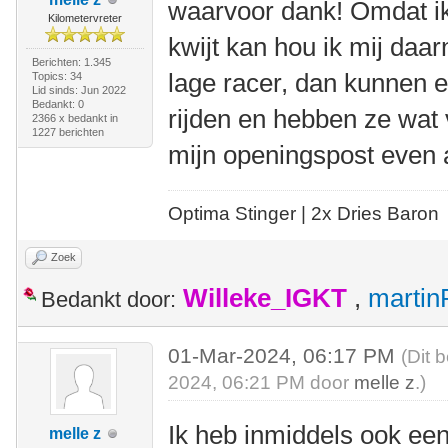
waarvoor dank! Omdat ik 
Kilometervreter
kwijt kan hou ik mij daa
Berichten: 1.345
lage racer, dan kunnen e
Topics: 34
Lid sinds: Jun 2022
Bedankt: 0
rijden en hebben ze wat v
2366 x bedankt in
1227 berichten
mijn openingspost even
Optima Stinger |
2x Dries Baron
Zoek
Willeke_IGKT
,
martin
Bedankt door:
01-Mar-2024, 06:17 PM
(Dit 
2024, 06:21 PM door
melle z
.)
Ik heb inmiddels ook ee
melle z