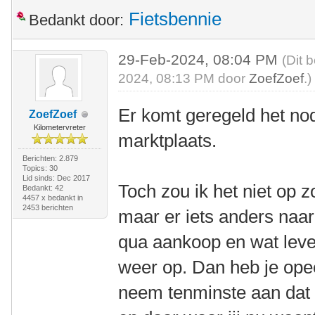
Fietsbennie
Bedankt door:
29-Feb-2024, 08:04 PM
(Dit 
2024, 08:13 PM door
ZoefZoef
.)
Er komt geregeld het nod
ZoefZoef
Kilometervreter
marktplaats.
Berichten: 2.879
Topics: 30
Lid sinds: Dec 2017
Toch zou ik het niet op 
Bedankt: 42
4457 x bedankt in
2453 berichten
maar er iets anders naar
qua aankoop en wat lever
weer op. Dan heb je opee
neem tenminste aan dat d