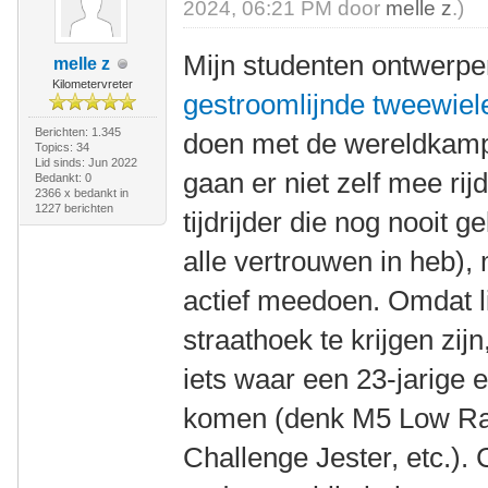
2024, 06:21 PM door
melle z
.)
Mijn studenten ontwerp
melle z
Kilometervreter
gestroomlijnde tweewiel
Berichten: 1.345
doen met de wereldkamp
Topics: 34
Lid sinds: Jun 2022
gaan er niet zelf mee rijd
Bedankt: 0
2366 x bedankt in
1227 berichten
tijdrijder die nog nooit g
alle vertrouwen in heb),
actief meedoen. Omdat li
straathoek te krijgen zij
iets waar een 23-jarige 
komen (denk M5 Low Ra
Challenge Jester, etc.). 