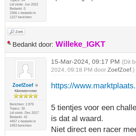
Topics: 34
Lid sinds: Jun 2022
Bedankt: 0
2366 x bedankt in
1227 berichten
Zoek
Willeke_IGKT
Bedankt door:
15-Mar-2024, 09:17 PM
(Dit 
2024, 09:18 PM door
ZoefZoef
.)
https://www.marktplaats.n
ZoefZoef
Kilometervreter
Berichten: 2.879
5 tientjes voor een chall
Topics: 30
Lid sinds: Dec 2017
is dat al waard.
Bedankt: 42
4457 x bedankt in
2453 berichten
Niet direct een racer m