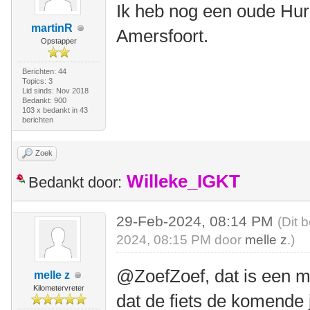
Ik heb nog een oude Hur
martinR
Amersfoort.
Opstapper
Berichten: 44
Topics: 3
Lid sinds: Nov 2018
Bedankt: 900
103 x bedankt in 43
berichten
Zoek
Willeke_IGKT
Bedankt door:
29-Feb-2024, 08:14 PM
(Dit 
2024, 08:15 PM door
melle z
.)
@ZoefZoef, dat is een mog
melle z
Kilometervreter
dat de fiets de komende j