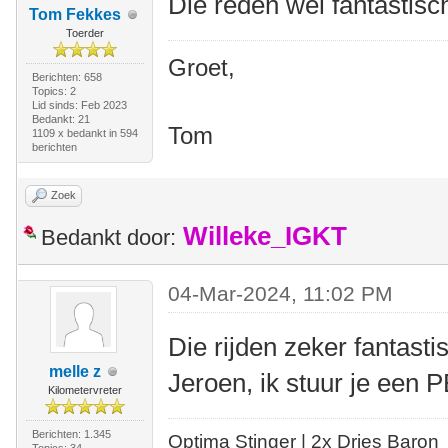
Die reden wel fantastisch
Tom Fekkes
Toerder
Groet,
Berichten: 658
Topics: 2
Lid sinds: Feb 2023
Bedankt: 21
Tom
1109 x bedankt in 594
berichten
Zoek
Willeke_IGKT
Bedankt door:
04-Mar-2024, 11:02 PM
Die rijden zeker fantasti
melle z
Jeroen, ik stuur je een P
Kilometervreter
Berichten: 1.345
Optima Stinger |
2x Dries Baron