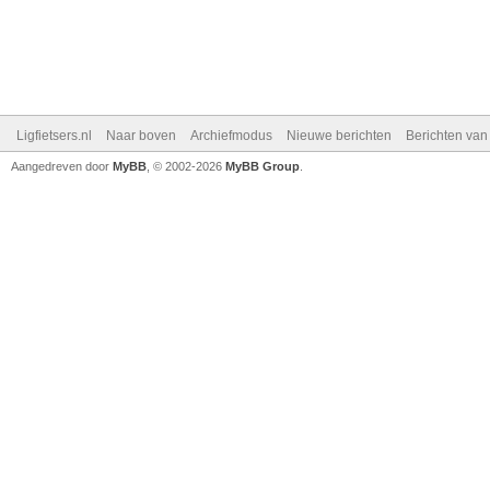
Ligfietsers.nl
Naar boven
Archiefmodus
Nieuwe berichten
Berichten va
Aangedreven door
MyBB
, © 2002-2026
MyBB Group
.