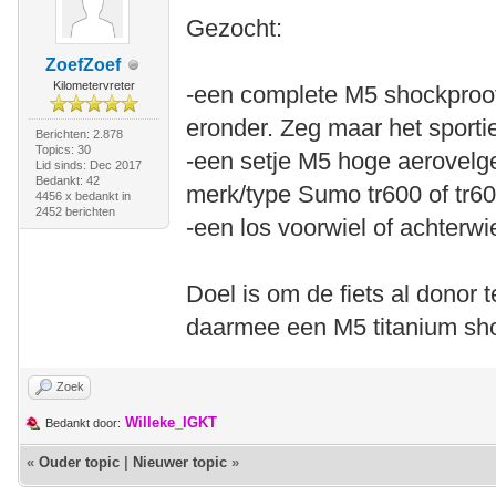
Gezocht:
ZoefZoef
Kilometervreter
-een complete M5 shockproo
eronder. Zeg maar het sporti
Berichten: 2.878
Topics: 30
-een setje M5 hoge aerovelge
Lid sinds: Dec 2017
Bedankt: 42
merk/type Sumo tr600 of tr60
4456 x bedankt in
2452 berichten
-een los voorwiel of achterwi
Doel is om de fiets al donor
daarmee een M5 titanium sho
Zoek
Willeke_IGKT
Bedankt door:
«
Ouder topic
|
Nieuwer topic
»