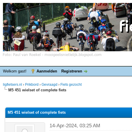
Welkom gast!
Aanmelden
Registreren
ligfietsers.nl
›
Prikbord
›
Gevraagd
›
Fiets gezocht
M5 451 wielset of complete fiets
elde waardering is 0
M5 451 wielset of complete fiets
14-Apr-2024, 03:25 AM