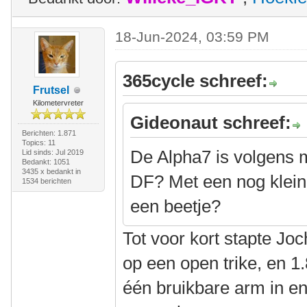
18-Jun-2024, 03:59 PM
365cycle schreef:
Frutsel
Kilometervreter
Gideonaut schreef:
Berichten: 1.871
Topics: 11
De Alpha7 is volgens m
Lid sinds: Jul 2019
Bedankt: 1051
3435 x bedankt in
DF? Met een nog klein
1534 berichten
een beetje?
Tot voor kort stapte J
op een open trike, en 
één bruikbare arm in en 