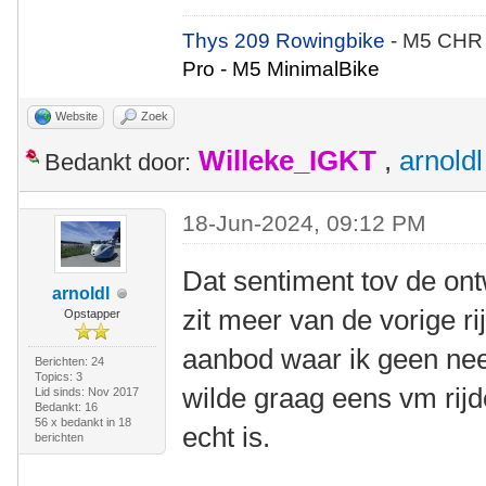
Thys 209 Rowingbike
- M5 CHR
Pro - M5 MinimalBike
Website
Zoek
Willeke_IGKT
,
arnoldl
Bedankt door:
18-Jun-2024, 09:12 PM
Dat sentiment tov de ont
arnoldl
zit meer van de vorige ri
Opstapper
aanbod waar ik geen nee
Berichten: 24
Topics: 3
wilde graag eens vm rijd
Lid sinds: Nov 2017
Bedankt: 16
56 x bedankt in 18
echt is.
berichten