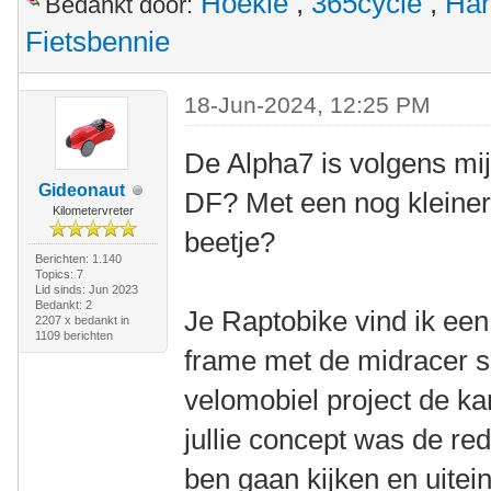
Hoekie
,
365cycle
,
Har
Bedankt door:
Fietsbennie
18-Jun-2024, 12:25 PM
De Alpha7 is volgens mij
Gideonaut
DF? Met een nog kleiner
Kilometervreter
beetje?
Berichten: 1.140
Topics: 7
Lid sinds: Jun 2023
Bedankt: 2
Je Raptobike vind ik een
2207 x bedankt in
1109 berichten
frame met de midracer set
velomobiel project de k
jullie concept was de re
ben gaan kijken en uitein