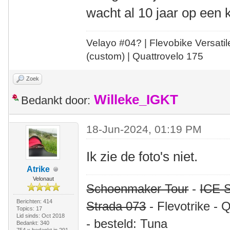
wacht al 10 jaar op een
Velayo #
0
4?
| Flevobike Versati
(custom) | Quattrovelo 175
Zoek
Willeke_IGKT
Bedankt door:
18-Jun-2024, 01:19 PM
Ik zie de foto's niet.
Atrike
Velonaut
Schoenmaker Tour
-
ICE S
Berichten: 414
Strada 073
- Flevotrike - 
Topics: 17
Lid sinds: Oct 2018
- besteld: Tuna
Bedankt: 340