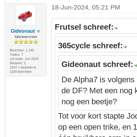
18-Jun-2024, 05:21 PM
Frutsel schreef:
Gideonaut
Kilometervreter
365cycle schreef:
Berichten: 1.140
Topics: 7
Lid sinds: Jun 2023
Gideonaut schreef:
Bedankt: 2
2207 x bedankt in
1109 berichten
De Alpha7 is volgens 
de DF? Met een nog k
nog een beetje?
Tot voor kort stapte 
op een open trike, en