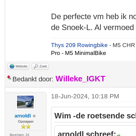
De perfecte vm heb ik n
de Snoek-L. Al vermoed i
Thys 209 Rowingbike
- M5 CHR
Pro - M5 MinimalBike
Website
Zoek
Willeke_IGKT
Bedankt door:
18-Jun-2024, 10:18 PM
Wim -de roetsende sc
arnoldl
Opstapper
arnoldl schreef:
Berichten: 24