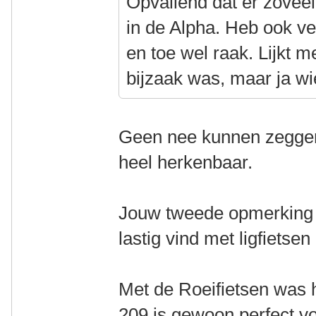
Opvallend dat er zoveel
in de Alpha. Heb ook vee
en toe wel raak. Lijkt m
bijzaak was, maar ja wi
Geen nee kunnen zeggen
heel herkenbaar.
Jouw tweede opmerking g
lastig vind met ligfietse
Met de Roeifietsen was he
209 is gewoon perfect vo