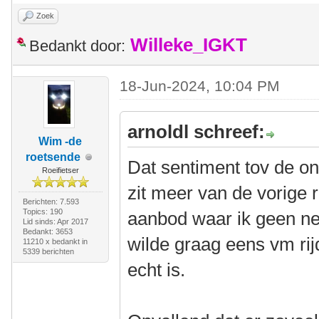
Zoek
Willeke_IGKT
Bedankt door:
18-Jun-2024, 10:04 PM
arnoldl schreef:
Wim -de
roetsende
Dat sentiment tov de on
Roeifietser
zit meer van de vorige r
Berichten: 7.593
Topics: 190
aanbod waar ik geen ne
Lid sinds: Apr 2017
Bedankt: 3653
wilde graag eens vm rij
11210 x bedankt in
5339 berichten
echt is.