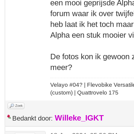
een mooi geprijsde Alpha
forum waar ik over twijf
heb laat ik het toch maa
Alpha een stuk mooier v
De fotos kon ik gewoon 
meer?
Velayo #
0
4?
| Flevobike Versati
(custom) | Quattrovelo 175
Zoek
Willeke_IGKT
Bedankt door: