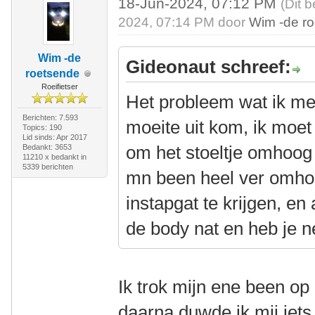
18-Jun-2024, 07:12 PM
(Dit 
2024, 07:14 PM door
Wim -de r
Wim -de
Gideonaut schreef:
roetsende
Roeifietser
Het probleem wat ik met
Berichten: 7.593
moeite uit kom, ik moe
Topics: 190
Lid sinds: Apr 2017
om het stoeltje omhoog
Bedankt: 3653
11210 x bedankt in
5339 berichten
mn been heel ver omho
instapgat te krijgen, en
de body nat en heb je n
Ik trok mijn ene been op
daarna duwde ik mij iet