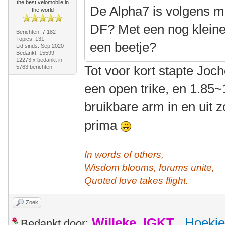
the best velomobile in
De Alpha7 is volgens mi
the world
DF? Met een nog kleine
Berichten: 7.182
Topics: 131
een beetje?
Lid sinds: Sep 2020
Bedankt: 15599
12273 x bedankt in
Tot voor kort stapte Jo
5763 berichten
een open trike, en 1.85
bruikbare arm in en uit z
prima
In words of others,
Wisdom blooms, forums unite,
Quoted love takes flight.
Zoek
Willeke_IGKT
,
Hoekie
Bedankt door: