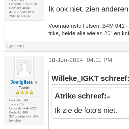
Topics: 86
Lid sinds: Dec 2020
Ik ook niet, zien andere
Bedankt: 46045
4760 x bedankt in
2042 berichten
Voornaamste fietsen: B4M 041 -
trike, beide alle wielen 20" en kn
Zoek
18-Jun-2024, 04:11 PM
Willeke_IGKT schreef
Josligfiets
Toerder
Atrike schreef:
Berichten: 488
Topics: 15
Ik zie de foto's niet.
Lid sinds: Feb 2023
Bedankt: 168
924 x bedankt in 457
berichten