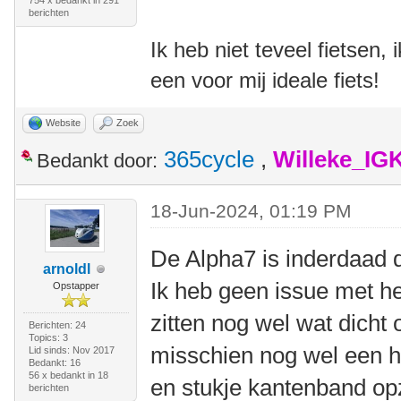
754 x bedankt in 291
berichten
Ik heb niet teveel fietsen,
een voor mij ideale fiets!
Website
Zoek
365cycle
,
Willeke_IG
Bedankt door:
18-Jun-2024, 01:19 PM
De Alpha7 is inderdaad 
arnoldl
Ik heb geen issue met h
Opstapper
zitten nog wel wat dicht 
Berichten: 24
Topics: 3
misschien nog wel een h
Lid sinds: Nov 2017
Bedankt: 16
56 x bedankt in 18
en stukje kantenband op
berichten