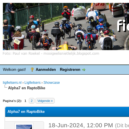
Welkom gast!
Aanmelden
Registreren
ligfietsers.nl
›
Ligfietsers
›
Showcase
Alpha7 en RaptoBike
elde waardering is 0
Pagina's (2):
1
2
Volgende »
Alpha7 en RaptoBike
18-Jun-2024, 12:00 PM
(Dit 