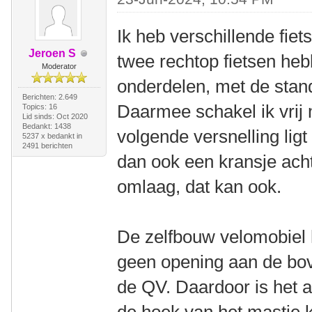
Ik heb verschillende fie
Jeroen S
twee rechtop fietsen he
Moderator
onderdelen, met de stand
Berichten: 2.649
Daarmee schakel ik vrij 
Topics: 16
Lid sinds: Oct 2020
Bedankt: 1438
volgende versnelling li
5237 x bedankt in
2491 berichten
dan ook een kransje ach
omlaag, dat kan ook.
De zelfbouw velomobiel 
geen opening aan de bove
de QV. Daardoor is het al