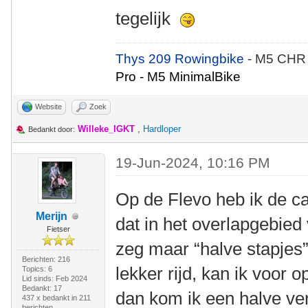
tegelijk
Thys 209 Rowingbike
- M5 CHR
Pro - M5 MinimalBike
Website
Zoek
Willeke_IGKT
,
Hardloper
Bedankt door:
19-Jun-2024, 10:16 PM
Op de Flevo heb ik de c
Merijn
dat in het overlapgebied
Fietser
zeg maar “halve stapjes”
Berichten: 216
lekker rijd, kan ik voor 
Topics: 6
Lid sinds: Feb 2024
Bedankt: 17
dan kom ik een halve vers
437 x bedankt in 211
berichten