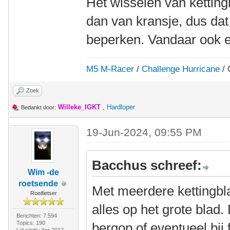
Het wisselen van kettin
dan van kransje, dus dat
beperken. Vandaar ook en
M5 M-Racer
/
Challenge Hurricane
/ 
Zoek
Willeke_IGKT
,
Hardloper
Bedankt door:
19-Jun-2024, 09:55 PM
Bacchus schreef:
Wim -de
roetsende
Met meerdere kettingbla
Roeifietser
alles op het grote blad. 
Berichten: 7.594
Topics: 190
bergop of eventueel bij