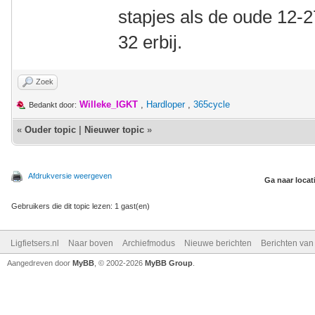
stapjes als de oude 12-
32 erbij.
Zoek
Willeke_IGKT
,
Hardloper
,
365cycle
Bedankt door:
«
Ouder topic
|
Nieuwer topic
»
Afdrukversie weergeven
Ga naar locat
Gebruikers die dit topic lezen: 1 gast(en)
Ligfietsers.nl
Naar boven
Archiefmodus
Nieuwe berichten
Berichten va
Aangedreven door
MyBB
, © 2002-2026
MyBB Group
.