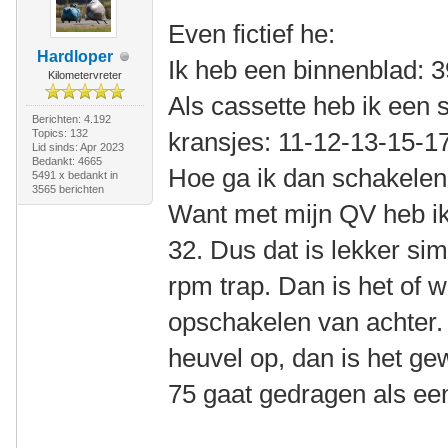
Even fictief he:
Hardloper
Ik heb een binnenblad: 
Kilometervreter
Als cassette heb ik een
Berichten: 4.192
Topics: 132
kransjes: 11-12-13-15-1
Lid sinds: Apr 2023
Bedankt: 4665
Hoe ga ik dan schakele
5491 x bedankt in
3565 berichten
Want met mijn QV heb ik
32. Dus dat is lekker sim
rpm trap. Dan is het of w
opschakelen van achter. 
heuvel op, dan is het ge
75 gaat gedragen als ee