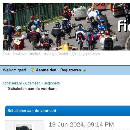
Welkom gast!
Aanmelden
Registreren
ligfietsers.nl
›
Algemeen
›
Beginners
Schakelen aan de voorkant
elde waardering is 0
Schakelen aan de voorkant
19-Jun-2024, 09:14 PM