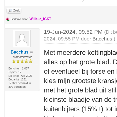
Zoek
Willeke_IGKT
Bedankt door:
19-Jun-2024, 09:52 PM
(Dit 
2024, 09:55 PM door
Bacchus
.)
Met meerdere kettingblad
Bacchus
Kilometervreter
alles op het grote blad. 
Berichten: 1.037
of eventueel bij forse e
Topics: 17
Lid sinds: Apr 2021
kies mijn grootste kransj
Bedankt: 1251
1776 x bedankt in
890 berichten
met het grote blad uit st
kleinste blaadje van de t
kuitenbijters (15%+) tot i