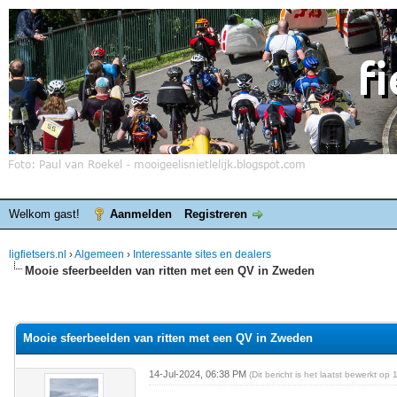
Welkom gast!
Aanmelden
Registreren
ligfietsers.nl
›
Algemeen
›
Interessante sites en dealers
Mooie sfeerbeelden van ritten met een QV in Zweden
elde waardering is 0
Mooie sfeerbeelden van ritten met een QV in Zweden
14-Jul-2024, 06:38 PM
(Dit bericht is het laatst bewerkt o