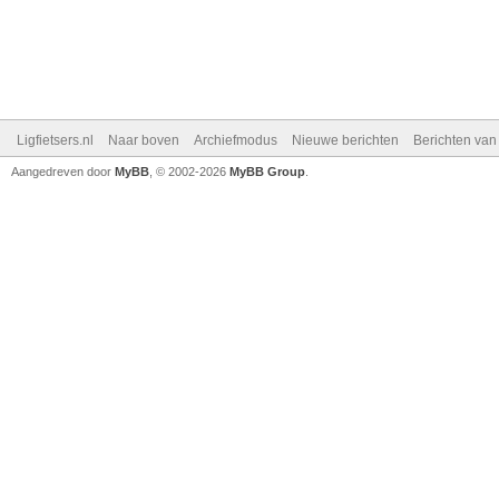
Ligfietsers.nl
Naar boven
Archiefmodus
Nieuwe berichten
Berichten va
Aangedreven door
MyBB
, © 2002-2026
MyBB Group
.