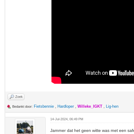
Zoek
Fietsbennie
,
Hardloper
,
Willeke_IGKT
,
Lig-hen
Bedankt door:
14-Jul-2024, 06:49 PM
Jammer dat het geen witte was met een sa