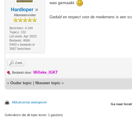
was gemaakt
Hardloper
Kilometervreter
Geduld en respect voor de medemens is een sc
Berichten: 4.194
Topics: 132
Lid sinds: Apr 2023
Bedankt: 4666
5493 x bedankt in
3567 berichten
Zoek
Willeke_IGKT
Bedankt door:
«
Ouder topic
|
Nieuwer topic
»
Afdrukversie weergeven
Ga naar locat
Gebruikers die dit topic lezen: 1 gast(en)