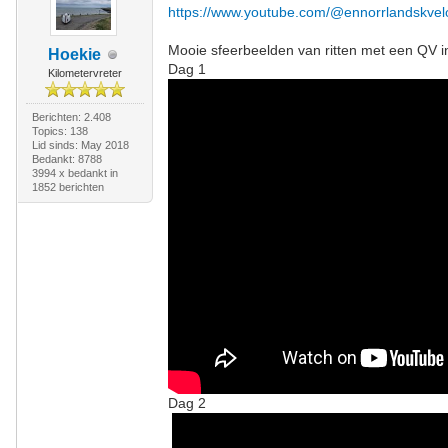
https://www.youtube.com/@ennorrlandskve
Mooie sfeerbeelden van ritten met een QV 
Hoekie
Dag 1
Kilometervreter
Berichten: 2.408
Topics: 138
Lid sinds: May 2018
Bedankt: 8788
3994 x bedankt in
1852 berichten
Dag 2