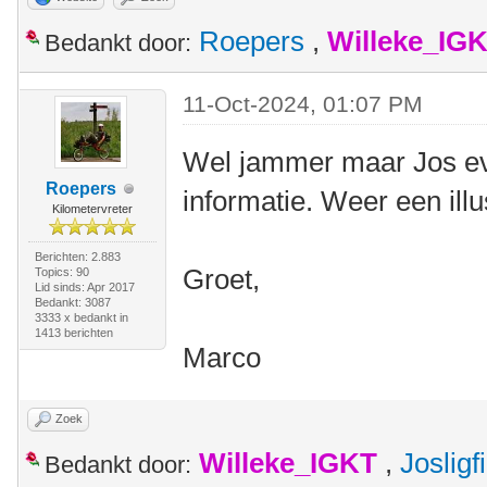
Roepers
,
Willeke_IG
Bedankt door:
11-Oct-2024, 01:07 PM
Wel jammer maar Jos ev
Roepers
informatie. Weer een illu
Kilometervreter
Berichten: 2.883
Groet,
Topics: 90
Lid sinds: Apr 2017
Bedankt: 3087
3333 x bedankt in
1413 berichten
Marco
Zoek
Willeke_IGKT
,
Josligf
Bedankt door: