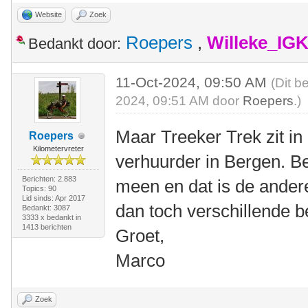
Website
Zoek
Roepers
,
Willeke_IG
Bedankt door:
11-Oct-2024, 09:50 AM
(Dit b
2024, 09:51 AM door
Roepers
.)
Maar Treeker Trek zit in
Roepers
Kilometervreter
verhuurder in Bergen. B
Berichten: 2.883
meen en dat is de andere
Topics: 90
Lid sinds: Apr 2017
dan toch verschillende b
Bedankt: 3087
3333 x bedankt in
1413 berichten
Groet,
Marco
Zoek