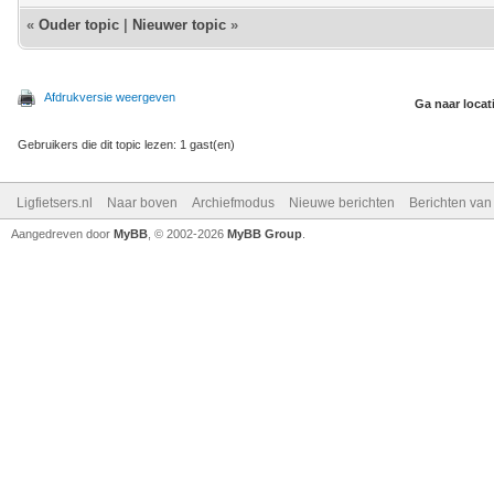
«
Ouder topic
|
Nieuwer topic
»
Afdrukversie weergeven
Ga naar locat
Gebruikers die dit topic lezen: 1 gast(en)
Ligfietsers.nl
Naar boven
Archiefmodus
Nieuwe berichten
Berichten va
Aangedreven door
MyBB
, © 2002-2026
MyBB Group
.