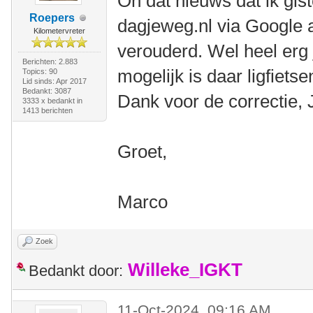
Oh dat nieuws dat ik gi
Roepers
dagjeweg.nl via Google a
Kilometervreter
verouderd. Wel heel erg
Berichten: 2.883
mogelijk is daar ligfiets
Topics: 90
Lid sinds: Apr 2017
Bedankt: 3087
Dank voor de correctie, 
3333 x bedankt in
1413 berichten
Groet,
Marco
Zoek
Willeke_IGKT
Bedankt door:
11-Oct-2024, 09:16 AM