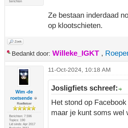
berichten
Ze bestaan inderdaad no
op klootschieten.
Zoek
Willeke_IGKT
,
Roepe
Bedankt door:
11-Oct-2024, 10:18 AM
Josligfiets schreef:
Wim -de
roetsende
Het stond op Facebook (
Roeifietser
maar je kunt soms wel w
Berichten: 7.596
Topics: 190
Lid sinds: Apr 2017