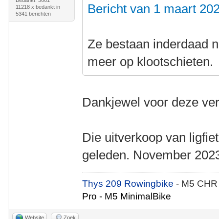
Bedankt: 3661
Bericht van 1 maart 2
11218 x bedankt in
5341 berichten
Ze bestaan inderdaad n
meer op klootschieten.
Dankjewel voor deze ver
Die uitverkoop van ligfie
geleden. November 202
Thys 209 Rowingbike
- M5 CHR
Pro - M5 MinimalBike
Website
Zoek