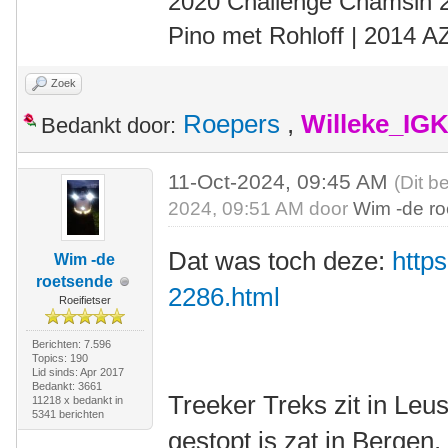
2020 Challenge Chamsin 2
Pino met Rohloff | 2014 
Zoek
Roepers
,
Willeke_IG
Bedankt door:
11-Oct-2024, 09:45 AM
(Dit b
2024, 09:51 AM door
Wim -de r
Dat was toch deze:
https
Wim -de
roetsende
2286.html
Roeifietser
Berichten: 7.596
Topics: 190
Lid sinds: Apr 2017
Bedankt: 3661
Treeker Treks zit in Le
11218 x bedankt in
5341 berichten
gestopt is zat in Bergen.