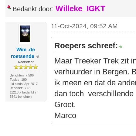
Willeke_IGKT
Bedankt door:
11-Oct-2024, 09:52 AM
Roepers schreef:
Wim -de
roetsende
Maar Treeker Trek zit i
Roeifietser
verhuurder in Bergen. 
Berichten: 7.596
Topics: 190
ik meen en dat de ander
Lid sinds: Apr 2017
Bedankt: 3661
dan toch verschillende
11218 x bedankt in
5341 berichten
Groet,
Marco