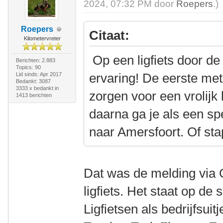
2024, 07:32 PM door
Roepers
.)
Roepers
Citaat:
Kilometervreter
Op een ligfiets door de
Berichten: 2.883
Topics: 90
ervaring! De eerste me
Lid sinds: Apr 2017
Bedankt: 3087
3333 x bedankt in
zorgen voor een vrolijk
1413 berichten
daarna ga je als een spe
naar Amersfoort. Of sta
Dat was de melding via 
ligfiets. Het staat op de
Ligfietsen als bedrijfsui