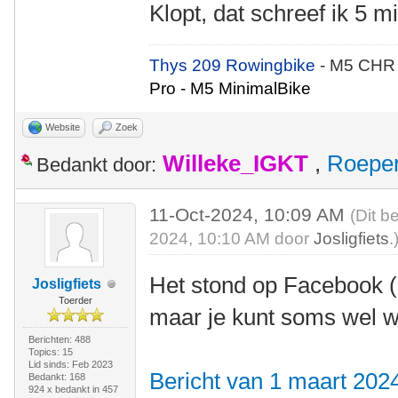
Klopt, dat schreef ik 5 
Thys 209 Rowingbike
- M5 CHR
Pro - M5 MinimalBike
Website
Zoek
Willeke_IGKT
,
Roepe
Bedankt door:
11-Oct-2024, 10:09 AM
(Dit b
2024, 10:10 AM door
Josligfiets
.
Het stond op Facebook (n
Josligfiets
Toerder
maar je kunt soms wel wa
Berichten: 488
Topics: 15
Lid sinds: Feb 2023
Bericht van 1 maart 20
Bedankt: 168
924 x bedankt in 457