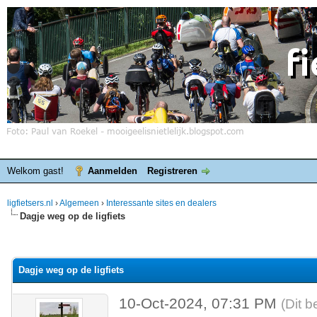
Welkom gast!
Aanmelden
Registreren
ligfietsers.nl
›
Algemeen
›
Interessante sites en dealers
Dagje weg op de ligfiets
elde waardering is 0
Dagje weg op de ligfiets
10-Oct-2024, 07:31 PM
(Dit b