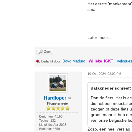
Het eerste 'mankement' h
smal.
Later meer....
Zoek
Boyd Maduro
,
Willeke_IGKT
,
Veloques
Bedankt door:
10-Oct-2024, 02:02 PM
datakneder schreef:
Hardloper
Dan de fiets. Het is
die hebben meestal een
Kilometervreter
zeggen of deze fiets u
groot, maar ik heb e
Berichten: 4.190
van onze belgische lez
Topics: 132
Lid sinds: Apr 2023
Zozo, een heel verslag 
Bedankt: 4659