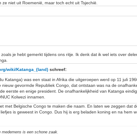
ze niet uit Roemenië, maar toch echt uit Tsjechië.
zoals je hebt gemerkt tijdens ons ritje. Ik denk dat ik wel iets over del
nga.
.org/wiki/Katanga_(land)
schreef:
du Katanga) was een staat in Afrika die uitgeroepen werd op 11 juli 1
de nieuw gevormde Republiek Congo, dat ontstaan was na de onafhankel
 eerste en enige president. De onafhankelijkheid van Katanga eindigd
 ONUC Kolwezi innamen.
t het met Belgische Congo te maken die naam. En laten we zeggen dat 
 liefjes is geweest in Congo. Dus hij is erg beladen koning en na hem
de medemens is een schone zaak.