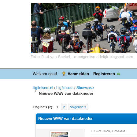
Welkom gast!
Aanmelden
Registreren
ligfietsers.nl
›
Ligfietsers
›
Showcase
Nieuwe WAW van datakneder
0 stemmen - gemiddelde waardering is 0
1
2
3
4
5
Pagina's (2):
1
2
Volgende »
Nieuwe WAW van datakneder
10-Oct-2024, 11:54 AM