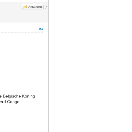
}
Antwoord
#3
de Belgische Koning
 werd Congo