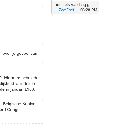
- mn fiets vandaag g...
ZoefZoef
— 06:28 PM
en over je gevoel van
960. Hiermee scheidde
ijkheid van België.
e in januari 1963,
de Belgische Koning
 werd Congo