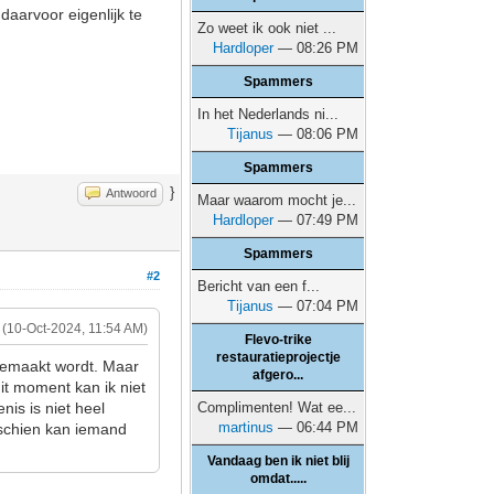
daarvoor eigenlijk te
Zo weet ik ook niet ...
Hardloper
— 08:26 PM
Spammers
In het Nederlands ni...
Tijanus
— 08:06 PM
Spammers
}
Antwoord
Maar waarom mocht je...
Hardloper
— 07:49 PM
Spammers
#2
Bericht van een f...
Tijanus
— 07:04 PM
(10-Oct-2024, 11:54 AM)
Flevo-trike
restauratieprojectje
gemaakt wordt. Maar
afgero...
it moment kan ik niet
nis is niet heel
Complimenten! Wat ee...
martinus
— 06:44 PM
sschien kan iemand
Vandaag ben ik niet blij
omdat.....