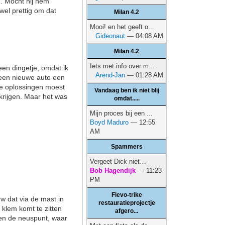
n. Mocht hij hem
wel prettig om dat
Milan 4.2
Mooi! en het geeft o...
Gideonaut
— 04:08 AM
Milan 4.2
Iets met info over m...
en dingetje, omdat ik
Arend-Jan
— 01:28 AM
 een nieuwe auto een
ke oplossingen moest
Vandaag ben ik niet blij
krijgen. Maar het was
omdat.....
Mijn proces bij een ...
Boyd Maduro
— 12:55
AM
Spammers
Vergeet Dick niet…
Bob Hagendijk
— 11:23
PM
Flevo-trike
w dat via de mast in
restauratieprojectje
 klem komt te zitten
afgero...
ven de neuspunt, waar