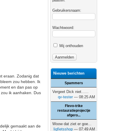
plaatsen.
Gebruikersnaam:
Wachtwoord:
Mij onthouden
Nieuwe berichten
ht eraan. Zodanig dat
probleem zou hebben. Ik
Spammers
moment en dan pas op
Vergeet Dick niet…...
n zou ik aanhaken. Dus
qv-tester
— 08:25 AM
Flevo-trike
restauratieprojectje
afgero...
Woow dat ziet er goe...
idelijk gemaakt aan de
ligfietsshop
— 07:49 AM