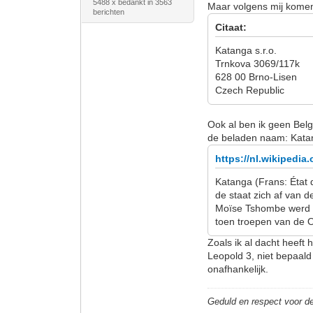
5488 x bedankt in 3563
Maar volgens mij komen 
berichten
Citaat:
Katanga s.r.o.
Trnkova 3069/117k
628 00 Brno-Lisen
Czech Republic
Ook al ben ik geen Belg 
de beladen naam: Kata
https://nl.wikipedia
Katanga (Frans: État 
de staat zich af van 
Moïse Tshombe werd de
toen troepen van de
Zoals ik al dacht heef
Leopold 3, niet bepaald
onafhankelijk.
Geduld en respect voor 