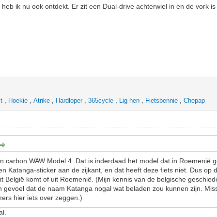
eb ik nu ook ontdekt. Er zit een Dual-drive achterwiel in en de vork is 
t
,
Hoekie
,
Atrike
,
Hardloper
,
365cycle
,
Lig-hen
,
Fietsbennie
,
Chepap
 een carbon WAW Model 4. Dat is inderdaad het model dat in Roemenië 
 Katanga-sticker aan de zijkant, en dat heeft deze fiets niet. Dus op d
it België komt of uit Roemenië. (Mijn kennis van de belgische geschiede
en gevoel dat de naam Katanga nogal wat beladen zou kunnen zijn. Mi
ers hier iets over zeggen.)
al.