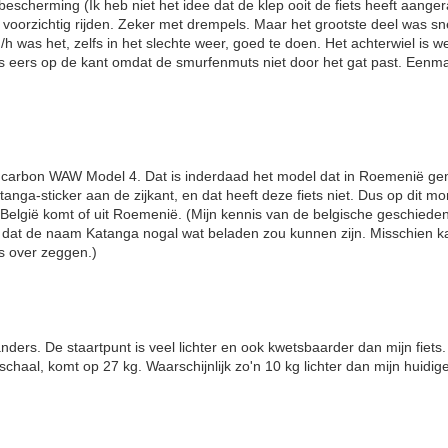
escherming (Ik heb niet het idee dat de klep ooit de fiets heeft aangeraa
l voorzichtig rijden. Zeker met drempels. Maar het grootste deel was s
was het, zelfs in het slechte weer, goed te doen. Het achterwiel is wel 
ts eers op de kant omdat de smurfenmuts niet door het gat past. Eenmaa
en carbon WAW Model 4. Dat is inderdaad het model dat in Roemenië ge
nga-sticker aan de zijkant, en dat heeft deze fiets niet. Dus op dit mo
 België komt of uit Roemenië. (Mijn kennis van de belgische geschiedeni
 dat de naam Katanga nogal wat beladen zou kunnen zijn. Misschien 
ts over zeggen.)
nders. De staartpunt is veel lichter en ook kwetsbaarder dan mijn fiets. 
aal, komt op 27 kg. Waarschijnlijk zo'n 10 kg lichter dan mijn huidige 