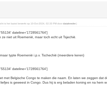
richt is het laatst bewerkt op 10-Oct-2024, 02:33 PM door
datakneder
.)
='55134' dateline='1728561764']
ze niet uit Roemenië, maar toch echt uit Tsjechië.
, maar typte Roemenië i.p.v. Tschechië (meerdere keren)
='55134' dateline='1728561764']
t het met Belgische Congo te maken die naam. En laten we zeggen dat 
 liefjes is geweest in Congo. Dus hij is erg beladen koning en na hem