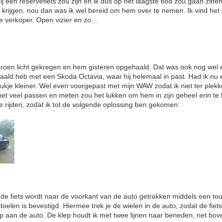
j een reservefiets zou zijn en ik dus op het laagste bod zou gaan zitte
ht krijgen, nou dan was ik wel bereid om hem over te nemen. Ik vind het 
de verkoper. Open vizier en zo...
groen licht gekregen en hem gisteren opgehaald. Dat was ook nog wel e
ald heb met een Skoda Octavia, waar hij helemaal in past. Had ik nu
ukje kleiner. Wel even voorgepast met mijn WAW zodat ik niet ter plek
t veel passen en meten zou het lukken om hem in zijn geheel erin te 
tje rijden, zodat ik tot de volgende oplossing ben gekomen:
de fiets wordt naar de voorkant van de auto getrokken middels een tou
toelen is bevestigd. Hiermee trek je de wielen in de auto, zodat de fiets
p aan de auto. De klep houdt ik met twee lijnen naar beneden, net bo