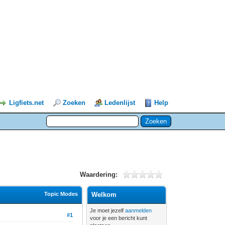
Ligfiets.net
Zoeken
Ledenlijst
Help
Waardering:
Topic Modes
Welkom
Je moet jezelf
aanmelden
#1
voor je een bericht kunt