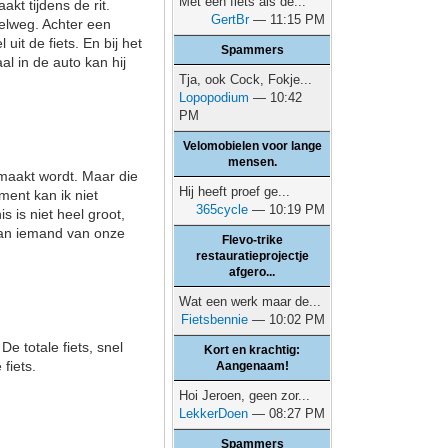
Met een fiets als de...
kt tijdens de rit.
GertBr
— 11:15 PM
nelweg. Achter een
uit de fiets. En bij het
Spammers
l in de auto kan hij
Tja, ook Cock, Fokje...
Lopopodium
— 10:42
PM
Velomobielen voor lange
mensen.
maakt wordt. Maar die
Hij heeft proef ge...
ment kan ik niet
365cycle
— 10:19 PM
s is niet heel groot,
kan iemand van onze
Flevo-trike
restauratieprojectje
afgero...
Wat een werk maar de...
Fietsbennie
— 10:02 PM
De totale fiets, snel
Kort en krachtig:
fiets.
Aangenaam!
Hoi Jeroen, geen zor...
LekkerDoen
— 08:27 PM
Spammers