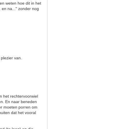
len weten hoe dit in het
. en na..." zonder nog
 plezier van.
n het rechtervoorwiel
egen. En naar beneden
ier moeten porren om
buiten dat het vooral