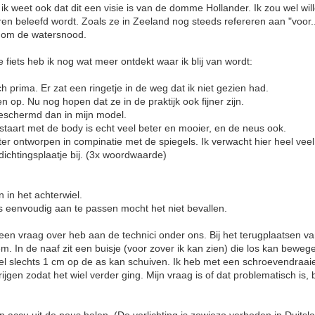
 ik weet ook dat dit een visie is van de domme Hollander. Ik zou wel wil
en beleefd wordt. Zoals ze in Zeeland nog steeds refereren aan "voor.
 om de watersnood.
fiets heb ik nog wat meer ontdekt waar ik blij van wordt:
ch prima. Er zat een ringetje in de weg dat ik niet gezien had.
 op. Nu nog hopen dat ze in de praktijk ook fijner zijn.
fgeschermd dan in mijn model.
 staart met de body is echt veel beter en mooier, en de neus ook.
ter ontworpen in compinatie met de spiegels. Ik verwacht hier heel veel
fdichtingsplaatje bij. (3x woordwaarde)
in het achterwiel.
is eenvoudig aan te passen mocht het niet bevallen.
 een vraag over heb aan de technici onder ons. Bij het terugplaatsen va
eem. In de naaf zit een buisje (voor zover ik kan zien) die los kan bew
wiel slechts 1 cm op de as kan schuiven. Ik heb met een schroevendraa
krijgen zodat het wiel verder ging. Mijn vraag is of dat problematisch is, 