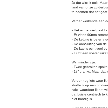
Ja dat wist ik ook. Maar
land van onze zuiderbur
te noemen dat het gaat
Verder werkende aan de 
- Het achterwiel past to
- Er zitten 90mm remmen
- De ketting is beter a
- De aansluiting van de
- De kap is echt veel be
- Er zit een voetenluika
Wat minder zijn:
- Twee gebroken spaken 
- 17" cranks. Maar dat 
Verder nog iets waar ik
stuitte ik op een probl
zakt, waardoor ik het 
dat buisje centrisch te 
niet handig is.