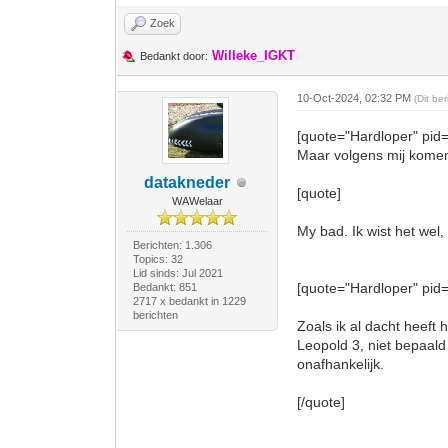
Zoek
Willeke_IGKT
Bedankt door:
10-Oct-2024, 02:32 PM
(Dit be
[quote="Hardloper" pid
Maar volgens mij komen 
datakneder
[quote]
WAWelaar
My bad. Ik wist het wel
Berichten: 1.306
Topics: 32
Lid sinds: Jul 2021
[quote="Hardloper" pid
Bedankt: 851
2717 x bedankt in 1229
berichten
Zoals ik al dacht heef
Leopold 3, niet bepaald
onafhankelijk.
[/quote]