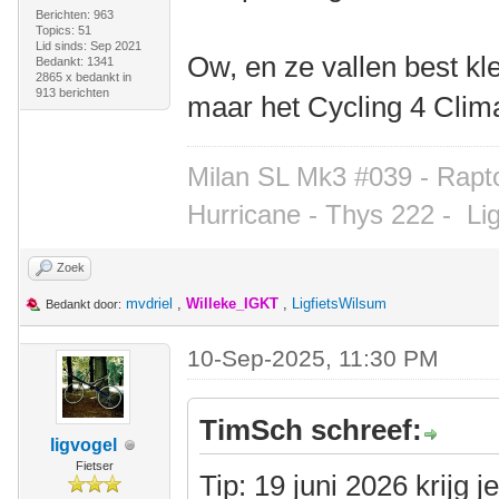
Berichten: 963
Topics: 51
Lid sinds: Sep 2021
Ow, en ze vallen best klei
Bedankt: 1341
2865 x bedankt in
913 berichten
maar het Cycling 4 Climat
Milan SL Mk3 #039 - Rapto
Hurricane - Thys 222 -
Li
Zoek
mvdriel
,
Willeke_IGKT
,
LigfietsWilsum
Bedankt door:
10-Sep-2025, 11:30 PM
TimSch schreef:
ligvogel
Fietser
Tip: 19 juni 2026 krijg 