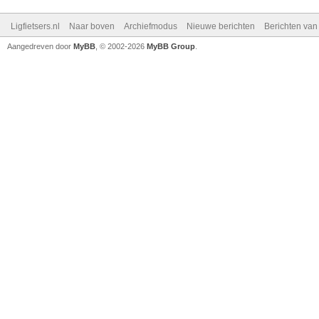
Ligfietsers.nl
Naar boven
Archiefmodus
Nieuwe berichten
Berichten va
Aangedreven door
MyBB
, © 2002-2026
MyBB Group
.