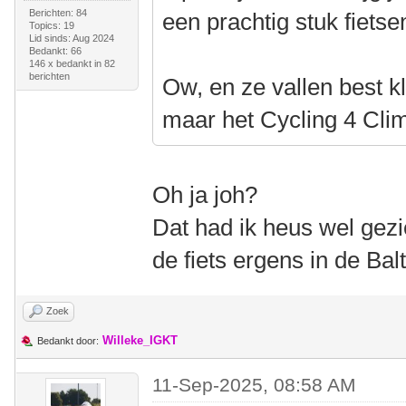
Berichten: 84
een prachtig stuk fietse
Topics: 19
Lid sinds: Aug 2024
Bedankt: 66
146 x bedankt in 82
berichten
Ow, en ze vallen best kle
maar het Cycling 4 Clima
Oh ja joh?
Dat had ik heus wel gezi
de fiets ergens in de Bal
Zoek
Willeke_IGKT
Bedankt door:
11-Sep-2025, 08:58 AM