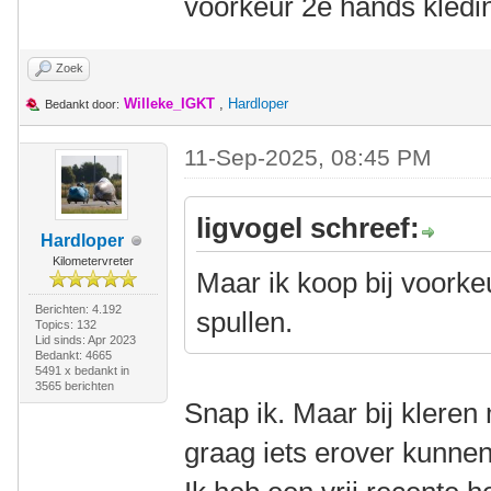
voorkeur 2e hands kledin
Zoek
Willeke_IGKT
,
Hardloper
Bedankt door:
11-Sep-2025, 08:45 PM
ligvogel schreef:
Hardloper
Kilometervreter
Maar ik koop bij voorke
Berichten: 4.192
spullen.
Topics: 132
Lid sinds: Apr 2023
Bedankt: 4665
5491 x bedankt in
3565 berichten
Snap ik. Maar bij kleren
graag iets erover kunnen