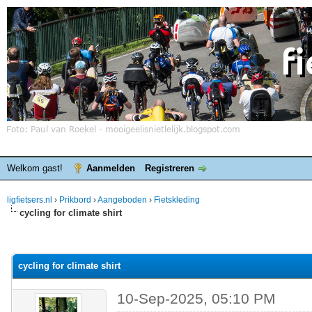
Welkom gast!
Aanmelden
Registreren
ligfietsers.nl
›
Prikbord
›
Aangeboden
›
Fietskleding
cycling for climate shirt
elde waardering is 0
cycling for climate shirt
10-Sep-2025, 05:10 PM