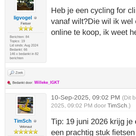
Heb je een cycling for c
ligvogel
vanaf wilt?Die wil ik we
Fietser
online te koop, ik weet h
Berichten: 84
Topics: 19
Lid sinds: Aug 2024
Bedankt: 66
146 x bedankt in 82
berichten
Zoek
Willeke_IGKT
Bedankt door:
10-Sep-2025, 09:02 PM
(Dit 
2025, 09:02 PM door
TimSch
.)
Tip: 19 juni 2026 krijg j
TimSch
Velonaut
een prachtig stuk fietsen