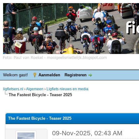
Welkom gast!
Aanmelden
Registreren
ligfietsers.nl
›
Algemeen
›
Ligfiets nieuws en media
The Fastest Bicycle - Teaser 2025
elde waardering is 0
The Fastest Bicycle - Teaser 2025
09-Nov-2025, 02:43 AM