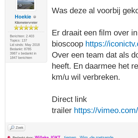
Was deze al voorbij ge
Hoekie
Kilometervreter
Er draait een film over i
Berichten: 2.403
Topics: 137
bioscoop
https://iconictv
Lid sinds: May 2018
Bedankt: 8785
Over een team dat als d
3987 x bedankt in
1847 berichten
heeft. En daarmee het r
km/u wil verbreken.
Direct link
trailer
https://vimeo.co
Zoek
Willeke_IGKT
,
tiemen
,
Wim -de roetsende
Bedankt door: