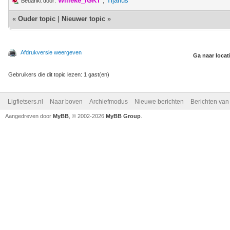
Willeke_IGKT
,
Tijanus
Bedankt door:
«
Ouder topic
|
Nieuwer topic
»
Afdrukversie weergeven
Ga naar locat
Gebruikers die dit topic lezen: 1 gast(en)
Ligfietsers.nl
Naar boven
Archiefmodus
Nieuwe berichten
Berichten va
Aangedreven door
MyBB
, © 2002-2026
MyBB Group
.