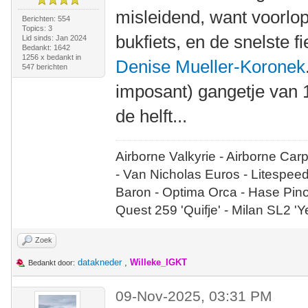
misleidend, want voorlopi
Berichten: 554
Topics: 3
bukfiets, en de snelste 
Lid sinds: Jan 2024
Bedankt: 1642
1256 x bedankt in
Denise Mueller-Koronek
547 berichten
imposant) gangetje van 
de helft...
Airborne Valkyrie - Airborne Car
- Van Nicholas Euros - Litespee
Baron - Optima Orca - Hase Pin
Quest 259 'Quifje' - Milan SL2 '
Zoek
datakneder
,
Willeke_IGKT
Bedankt door:
09-Nov-2025, 03:31 PM