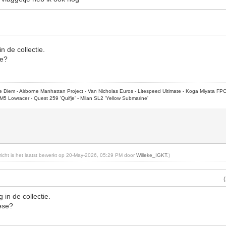
n de collectie.
se?
rpe Diem - Airborne Manhattan Project - Van Nicholas Euros - Litespeed Ultimate - Koga Miyata FP
M5 Lowracer - Quest 259 'Quifje' - Milan SL2 'Yellow Submarine'
ericht is het laatst bewerkt op 20-May-2026, 05:29 PM door
Willeke_IGKT
.)
 in de collectie.
ese?