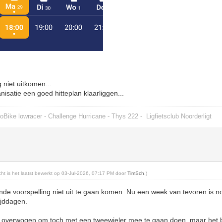
g niet uitkomen...
anisatie een goed hitteplan klaarliggen...
oBike lowracer - Challenge Hurricane - Thys 222 -
Ligfietsclub Noorderligt
icht is het laatst bewerkt op 03-Jul-2026, 07:17 PM door
TimSch
.)
ande voorspelling niet uit te gaan komen. Nu een week van tevoren is 
ijddagen.
 overwogen om toch met een tweewieler mee te gaan doen, maar het bl