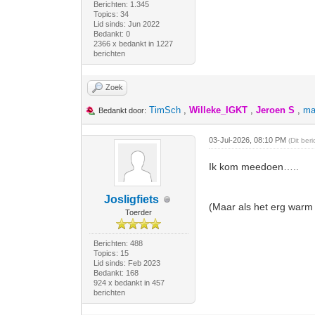
Berichten: 1.345
Topics: 34
Lid sinds: Jun 2022
Bedankt: 0
2366 x bedankt in 1227
berichten
Zoek
TimSch
,
Willeke_IGKT
,
Jeroen S
,
ma
Bedankt door:
03-Jul-2026, 08:10 PM
(Dit ber
Ik kom meedoen…..
Josligfiets
(Maar als het erg warm i
Toerder
Berichten: 488
Topics: 15
Lid sinds: Feb 2023
Bedankt: 168
924 x bedankt in 457
berichten