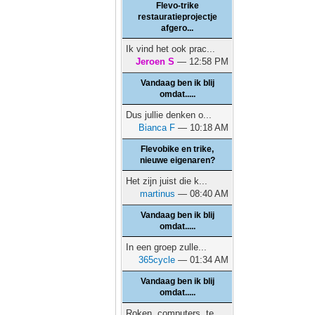
Flevo-trike
restauratieprojectje
afgero...
Ik vind het ook prac...
Jeroen S
— 12:58 PM
Vandaag ben ik blij
omdat.....
Dus jullie denken o...
Bianca F
— 10:18 AM
Flevobike en trike,
nieuwe eigenaren?
Het zijn juist die k...
martinus
— 08:40 AM
Vandaag ben ik blij
omdat.....
In een groep zulle...
365cycle
— 01:34 AM
Vandaag ben ik blij
omdat.....
Roken, computers, te...