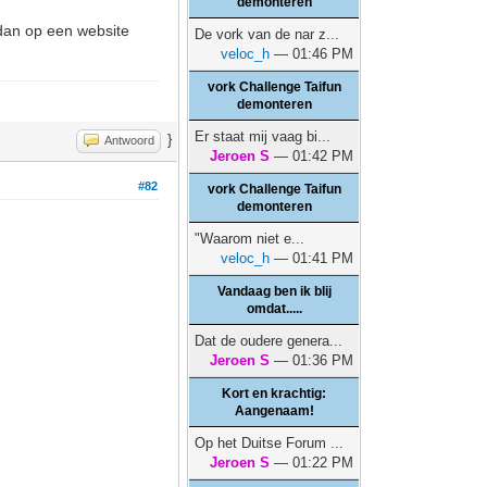
demonteren
 dan op een website
De vork van de nar z...
veloc_h
— 01:46 PM
vork Challenge Taifun
demonteren
Er staat mij vaag bi...
}
Antwoord
Jeroen S
— 01:42 PM
#82
vork Challenge Taifun
demonteren
"Waarom niet e...
veloc_h
— 01:41 PM
Vandaag ben ik blij
omdat.....
Dat de oudere genera...
Jeroen S
— 01:36 PM
Kort en krachtig:
Aangenaam!
Op het Duitse Forum ...
Jeroen S
— 01:22 PM