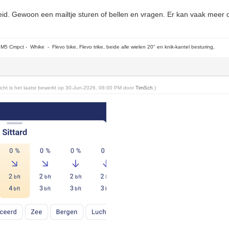
eid. Gewoon een mailtje sturen of bellen en vragen. Er kan vaak meer
5 Cmpct - Whike - Flevo bike, Flevo trike, beide alle wielen 20" en knik-kantel besturing,
richt is het laatst bewerkt op 30-Jun-2026, 08:00 PM door
TimSch
.)