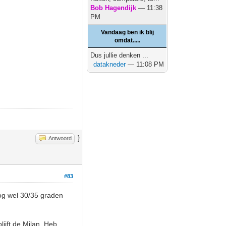
Bob Hagendijk
— 11:38
PM
Vandaag ben ik blij
omdat.....
Dus jullie denken ...
datakneder
— 11:08 PM
}
Antwoord
#83
nog wel 30/35 graden
ijft de Milan. Heb