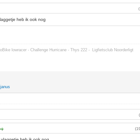
laggetje heb ik ook nog
oBike lowracer - Challenge Hurricane - Thys 222 -
Ligfietsclub Noorderligt
ijanus
(1
 vlaggetje heb ik ook nog