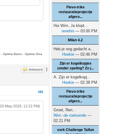
Flevo-trike
restauratieprojectje
afgero...
Hoi Wim, Ja klopt...
renehin
— 03:00 PM
Milan 4.2
Heb je nog gedacht a...
Hoekie
— 02:46 PM
C - Optima Baron - Optima Orca
Zijn er kogelkopjes
zonder speling? Zo j...
}
Antwoord
A. Zijn er kogelkopj...
Hoekie
— 02:38 PM
Flevo-trike
#81
restauratieprojectje
afgero...
(20-May-2026, 12:22 PM)
Groet, Ren...
Wim -de roetsende
—
02:21 PM
vork Challenge Taifun