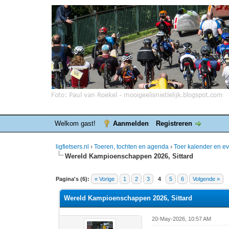
Welkom gast!
Aanmelden
Registreren
ligfietsers.nl
›
Toeren, tochten en agenda
›
Toer kalender en 
Wereld Kampioenschappen 2026, Sittard
0 stemmen - gemiddelde waardering is 0
1
2
3
4
5
Pagina's (6):
« Vorige
1
2
3
4
5
6
Volgende »
Wereld Kampioenschappen 2026, Sittard
20-May-2026, 10:57 AM