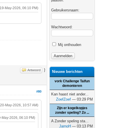
plaatsen.
(19-May-2026, 06:10 PM)
Gebruikersnaam:
Wachtwoord:
Mij onthouden
}
Antwoord
Nieuwe berichten
vork Challenge Taifun
demonteren
#80
Kan haast niet ander...
ZoefZoef
— 03:29 PM
(20-May-2026, 10:57 AM)
Zijn er kogelkopjes
zonder speling? Zo ...
9-May-2026, 06:10 PM)
A Zonder speling sta...
JarnoH
— 03:13 PM