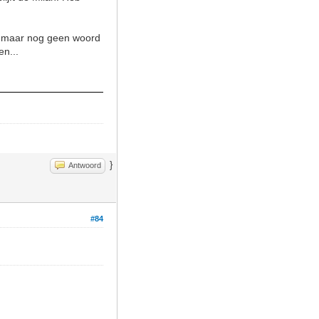
ld maar nog geen woord
n...
}
Antwoord
#84