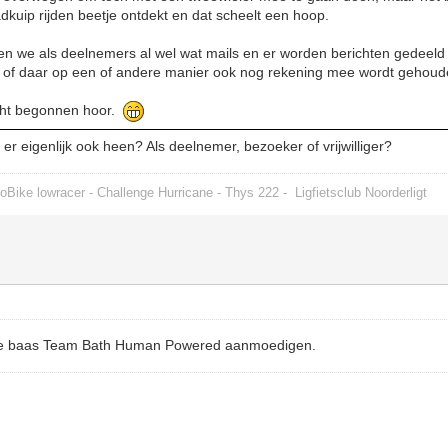
kuip rijden beetje ontdekt en dat scheelt een hoop.
jgen we als deelnemers al wel wat mails en er worden berichten gedee
 of daar op een of andere manier ook nog rekening mee wordt gehoude
echt begonnen hoor.
r eigenlijk ook heen? Als deelnemer, bezoeker of vrijwilliger?
oBike lowracer - Challenge Hurricane - Thys 222 -
Ligfietsclub Noorderligt
 de baas Team Bath Human Powered aanmoedigen.