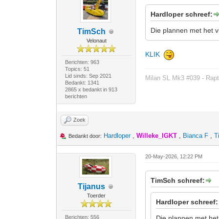
Hardloper schreef:
Die plannen met het v
TimSch
Velonaut
KLIK
Berichten: 963
Topics: 51
Lid sinds: Sep 2021
Milan SL Mk3 #039 - Rapt
Bedankt: 1341
2865 x bedankt in 913
berichten
Zoek
Hardloper
,
Willeke_IGKT
,
Bianca F
,
T
Bedankt door:
20-May-2026, 12:22 PM
TimSch schreef:
Tijanus
Toerder
Hardloper schreef:
Berichten: 556
Die plannen met het