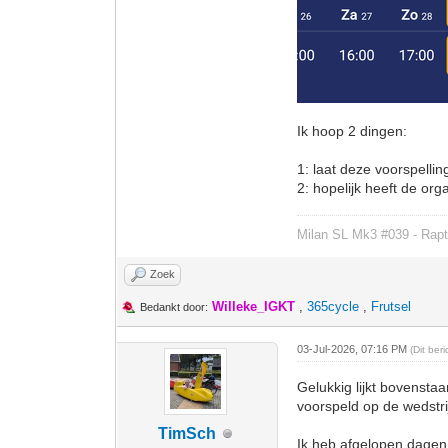
Ik hoop 2 dingen:
1: laat deze voorspellin
2: hopelijk heeft de org
Milan SL Mk3 #039 - Rapt
Zoek
Willeke_IGKT
,
365cycle
,
Frutsel
Bedankt door:
03-Jul-2026, 07:16 PM
(Dit ber
Gelukkig lijkt bovensta
voorspeld op de wedstr
TimSch
Ik heb afgelopen dagen