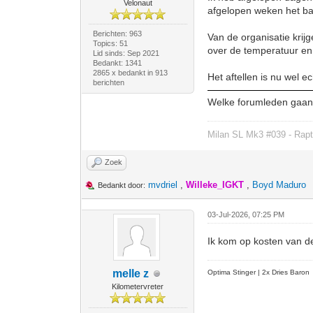
Velonaut
afgelopen weken het bad
Berichten: 963
Van de organisatie kri
Topics: 51
over de temperatuur en
Lid sinds: Sep 2021
Bedankt: 1341
2865 x bedankt in 913
Het aftellen is nu wel 
berichten
Welke forumleden gaan e
Milan SL Mk3 #039 - Rapt
Zoek
mvdriel
,
Willeke_IGKT
,
Boyd Maduro
Bedankt door:
03-Jul-2026, 07:25 PM
Ik kom op kosten van
melle z
Optima Stinger |
2x Dries Baron
Kilometervreter