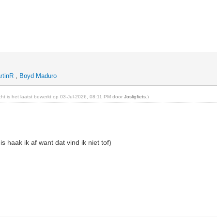
rtinR
,
Boyd Maduro
icht is het laatst bewerkt op 03-Jul-2026, 08:11 PM door
Josligfiets
.)
s haak ik af want dat vind ik niet tof)