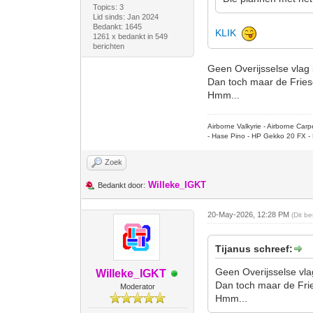
Topics: 3
Lid sinds: Jan 2024
Bedankt: 1645
KLIK
1261 x bedankt in 549
berichten
Geen Overijsselse vlag i
Dan toch maar de Frie
Hmm...
Airborne Valkyrie - Airborne Ca
- Hase Pino - HP Gekko 20 FX - 
Zoek
Willeke_IGKT
Bedankt door:
20-May-2026, 12:28 PM
(Dit b
Tijanus schreef:
Geen Overijsselse vlag
Willeke_IGKT
Dan toch maar de Fri
Moderator
Hmm...