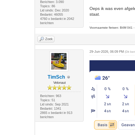
Berichten: 3.090
Topics: 86
Oeps ik was even afgel
Lid sinds: Dec 2020
staat.
Bedankt: 46055
4760 x bedankt in 2042
berichten
Voornaamste fietsen: B4M 041 - M
Zoek
29-Jun-2026, 06:09 PM
(Dit be
TimSch
Velonaut
Berichten: 963
Topics: 51
Lid sinds: Sep 2021
Bedankt: 1341
2865 x bedankt in 913
berichten