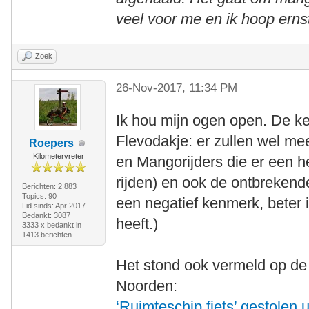
veel voor me en ik hoop erns
Zoek
26-Nov-2017, 11:34 PM
Ik hou mijn ogen open. De ke
Flevodakje: er zullen wel me
Roepers
Kilometervreter
en Mangorijders die er een he
rijden) en ook de ontbrekende
Berichten: 2.883
Topics: 90
een negatief kenmerk, beter 
Lid sinds: Apr 2017
Bedankt: 3087
heeft.)
3333 x bedankt in
1413 berichten
Het stond ook vermeld op de 
Noorden:
‘Ruimteschip fiets’ gestolen 