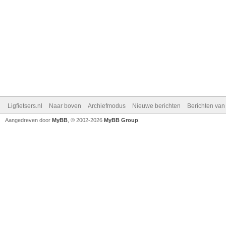
Ligfietsers.nl
Naar boven
Archiefmodus
Nieuwe berichten
Berichten va
Aangedreven door
MyBB
, © 2002-2026
MyBB Group
.