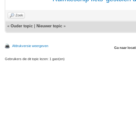
Zoek
«
Ouder topic
|
Nieuwer topic
»
Afdrukversie weergeven
Ga naar locat
Gebruikers die dit topic lezen: 1 gast(en)