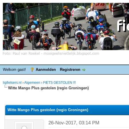
Welkom gast!
Aanmelden
Registreren
ligfietsers.nl
›
Algemeen
›
FIETS GESTOLEN !!!
Witte Mango Plus gestolen (regio Groningen)
elde waardering is 0
Witte Mango Plus gestolen (regio Groningen)
26-Nov-2017, 03:14 PM