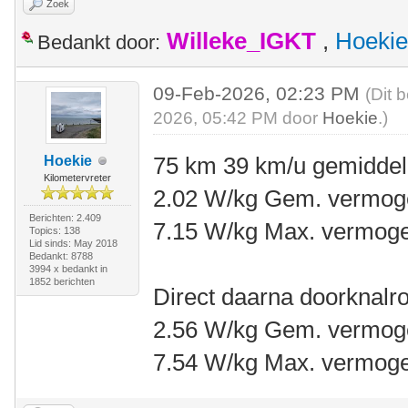
Zoek
Willeke_IGKT
,
Hoekie
Bedankt door:
09-Feb-2026, 02:23 PM
(Dit 
2026, 05:42 PM door
Hoekie
.)
75 km 39 km/u gemidde
Hoekie
Kilometervreter
2.02 W/kg Gem. vermo
Berichten: 2.409
7.15 W/kg Max. vermog
Topics: 138
Lid sinds: May 2018
Bedankt: 8788
3994 x bedankt in
1852 berichten
Direct daarna doorknalr
2.56 W/kg Gem. vermo
7.54 W/kg Max. vermog