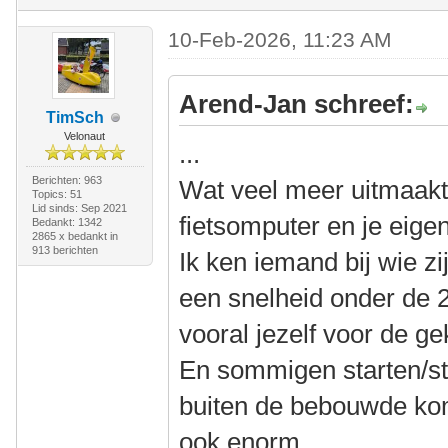
10-Feb-2026, 11:23 AM
Arend-Jan schreef:
TimSch
Velonaut
...
Berichten: 963
Wat veel meer uitmaakt, 
Topics: 51
Lid sinds: Sep 2021
fietsomputer en je eige
Bedankt: 1342
2865 x bedankt in
913 berichten
Ik ken iemand bij wie z
een snelheid onder de 
vooral jezelf voor de gek
En sommigen starten/s
buiten de bebouwde kom
ook enorm.