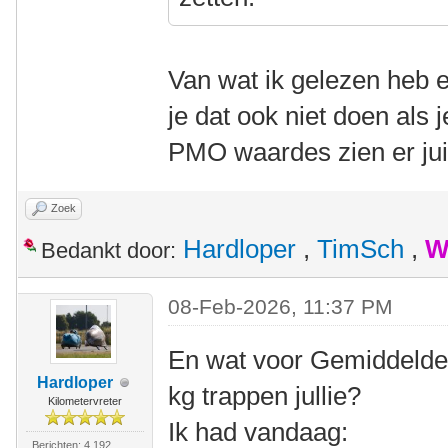
Van wat ik gelezen heb 
je dat ook niet doen als 
PMO waardes zien er juis
Zoek
Hardloper
,
TimSch
,
W
Bedankt door:
08-Feb-2026, 11:37 PM
En wat voor Gemiddeld
Hardloper
kg trappen jullie?
Kilometervreter
Ik had vandaag:
Berichten: 4.192