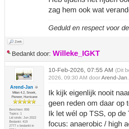
zag hem ook wat verand
Geduld en respect voor d
Zoek
Willeke_IGKT
Bedankt door:
10-Feb-2026, 07:55 AM
(Dit 
2026, 09:30 AM door
Arend-Jan
.
Arend-Jan
Ik kijk eigenlijk nooit n
Milan 4.2, Snoek,
Pioneer, Hurricane
geen reden om daar op te
Berichten: 806
Ik let wél op TSS, op de
Topics: 1
Lid sinds: Jun 2022
focus: anaerobic / high a
Bedankt: 419
2777 x bedankt in