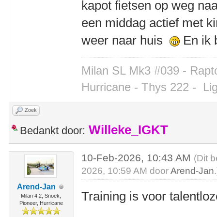
kapot fietsen op weg n
een middag actief met k
weer naar huis
En ik 
Milan SL Mk3 #039 - Rapto
Hurricane - Thys 222 -
Li
Zoek
Willeke_IGKT
Bedankt door:
10-Feb-2026, 10:43 AM
(Dit 
2026, 10:59 AM door
Arend-Jan
.
Arend-Jan
Training is voor talentlo
Milan 4.2, Snoek,
Pioneer, Hurricane