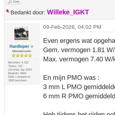
Zoek
Willeke_IGKT
Bedankt door:
09-Feb-2026, 04:02 PM
Even ergens wat opgeha
Hardloper
Gem. vermogen 1.81 W/
Kilometervreter
Max. vermogen 7.40 W/
Berichten: 4.192
Topics: 132
Lid sinds: Apr 2023
Bedankt: 4666
En mijn PMO was :
5491 x bedankt in
3565 berichten
3 mm L PMO gemiddel
6 mm R PMO gemiddel
Heb tijdens het rijden 