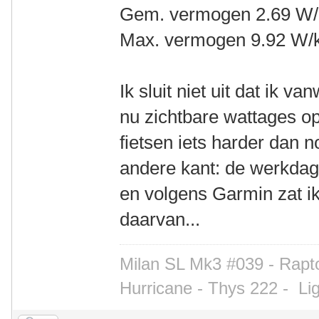
Gem. vermogen 2.69 W/
Max. vermogen 9.92 W/
Ik sluit niet uit dat ik 
nu zichtbare wattages op
fietsen iets harder dan
andere kant: de werkdag
en volgens Garmin zat ik
daarvan...
Milan SL Mk3 #039 - Rapto
Hurricane - Thys 222 -
Li