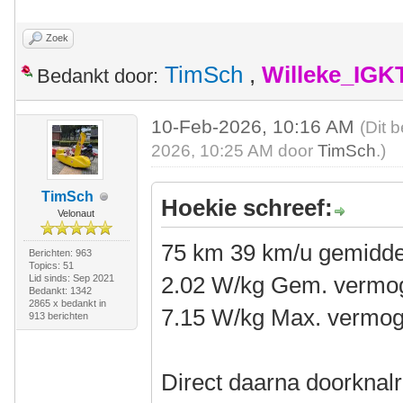
Zoek
TimSch
,
Willeke_IGK
Bedankt door:
10-Feb-2026, 10:16 AM
(Dit 
2026, 10:25 AM door
TimSch
.)
TimSch
Hoekie schreef:
Velonaut
75 km 39 km/u gemidde
Berichten: 963
Topics: 51
2.02 W/kg Gem. vermo
Lid sinds: Sep 2021
Bedankt: 1342
2865 x bedankt in
7.15 W/kg Max. vermo
913 berichten
Direct daarna doorknal