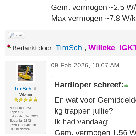
Gem. vermogen ~2.5 W
Max vermogen ~7.8 W/
Zoek
TimSch
,
Willeke_IGK
Bedankt door:
09-Feb-2026, 10:07 AM
Hardloper schreef:
TimSch
Velonaut
En wat voor Gemiddeld
Berichten: 963
kg trappen jullie?
Topics: 51
Lid sinds: Sep 2021
Ik had vandaag:
Bedankt: 1342
2865 x bedankt in
913 berichten
Gem. vermogen 1.56 W