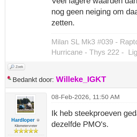
Veel lagere waarden dan
nog geen neiging om daa
zetten.
Milan SL Mk3 #039 - Rapto
Hurricane - Thys 222 -
Li
Zoek
Willeke_IGKT
Bedankt door:
08-Feb-2026, 11:50 AM
Ik heb steekproeven geda
Hardloper
dezelfde PMO's.
Kilometervreter