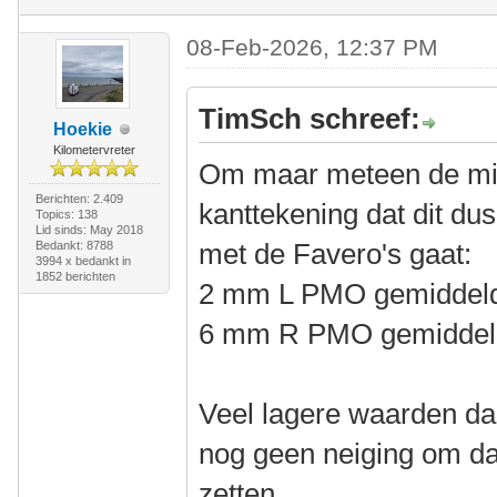
08-Feb-2026, 12:37 PM
TimSch schreef:
Hoekie
Kilometervreter
Om maar meteen de mij
Berichten: 2.409
kanttekening dat dit dus
Topics: 138
Lid sinds: May 2018
met de Favero's gaat:
Bedankt: 8788
3994 x bedankt in
1852 berichten
2 mm L PMO gemiddel
6 mm R PMO gemiddel
Veel lagere waarden da
nog geen neiging om da
zetten.