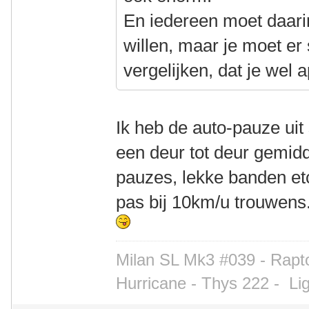
En iedereen moet daarin
willen, maar je moet er 
vergelijken, dat je wel 
Ik heb de auto-pauze uit s
een deur tot deur gemidde
pauzes, lekke banden etc
pas bij 10km/u trouwens.
Milan SL Mk3 #039 - Rapto
Hurricane - Thys 222 -
Li