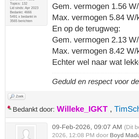
Topics: 132
Gem. vermogen 1.56 W/
Lid sinds: Apr 2023
Bedankt: 4666
Max. vermogen 5.84 W/
5491 x bedankt in
3565 berichten
En op de terugweg:
Gem. vermogen 2.13 W/
Max. vermogen 8.42 W/
Echter wel naar wat lekk
Geduld en respect voor d
Zoek
Willeke_IGKT
,
TimSc
Bedankt door:
09-Feb-2026, 09:07 AM
(Dit 
2026, 12:08 PM door
Boyd Mad