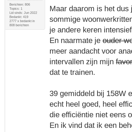
Berichten: 806
Maar daarom is het dus 
Topics: 1
Lid sinds: Jun 2022
sommige woonwerkritten 
Bedankt: 419
2777 x bedankt in
808 berichten
je andere keren intensief
En naarmate je
ouder wo
meer aandacht voor anaer
intervallen zijn mijn
favor
dat te trainen.
39 gemiddeld bij 158W e
echt heel goed, heel effic
die efficiëntie niet eens
En ik vind dat ik een beh