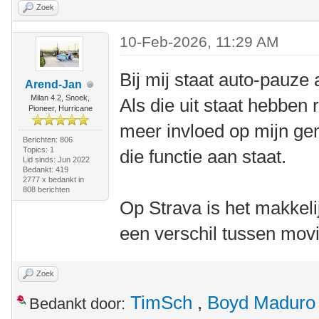
Zoek
10-Feb-2026, 11:29 AM
Bij mij staat auto-pauze
Arend-Jan
Milan 4.2, Snoek,
Als die uit staat hebben 
Pioneer, Hurricane
meer invloed op mijn g
Berichten: 806
Topics: 1
die functie aan staat.
Lid sinds: Jun 2022
Bedankt: 419
2777 x bedankt in
808 berichten
Op Strava is het makkeli
een verschil tussen mov
Zoek
TimSch
,
Boyd Maduro
Bedankt door: