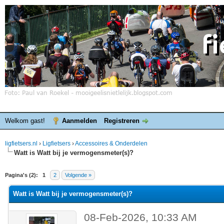
Welkom gast!
Aanmelden
Registreren
ligfietsers.nl
›
Ligfietsers
›
Accessoires & Onderdelen
Watt is Watt bij je vermogensmeter(s)?
elde waardering is 0
Pagina's (2):
1
2
Volgende »
Watt is Watt bij je vermogensmeter(s)?
08-Feb-2026, 10:33 AM