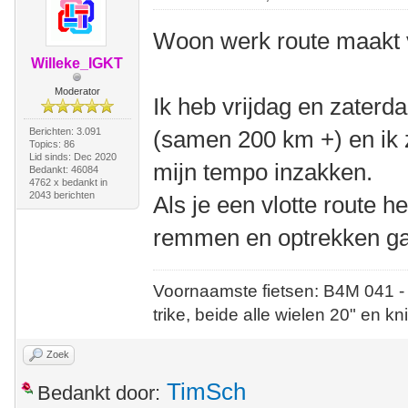
Woon werk route maakt v
Willeke_IGKT
Moderator
Ik heb vrijdag en zaterd
Berichten: 3.091
(samen 200 km +) en ik 
Topics: 86
Lid sinds: Dec 2020
mijn tempo inzakken.
Bedankt: 46084
4762 x bedankt in
2043 berichten
Als je een vlotte route h
remmen en optrekken ga j
Voornaamste fietsen: B4M 041 -
trike, beide alle wielen 20" en kn
Zoek
TimSch
Bedankt door: