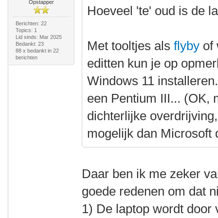
Opstapper
Hoeveel 'te' oud is de l
Berichten: 22
Topics: 1
Lid sinds: Mar 2025
Met tooltjes als
flyby
of 
Bedankt: 23
88 x bedankt in 22
berichten
editten kun je op opme
Windows 11 installeren
een Pentium III... (OK,
dichterlijke overdrijvin
mogelijk dan Microsoft d
Daar ben ik me zeker va
goede redenen om dat ni
1) De laptop wordt door