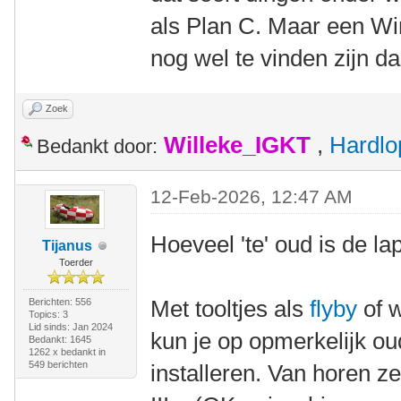
als Plan C. Maar een Wi
nog wel te vinden zijn da
Zoek
Willeke_IGKT
,
Hardlo
Bedankt door:
12-Feb-2026, 12:47 AM
Hoeveel 'te' oud is de la
Tijanus
Toerder
Met tooltjes als
flyby
of w
Berichten: 556
Topics: 3
Lid sinds: Jan 2024
kun je op opmerkelijk 
Bedankt: 1645
1262 x bedankt in
549 berichten
installeren. Van horen z