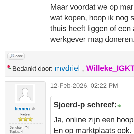
Maar voordat we op mark
wat kopen, hoop ik nog 
thuis heeft liggen of ee
werkgever mag doneren
Zoek
mvdriel
,
Willeke_IGK
Bedankt door:
12-Feb-2026, 02:22 PM
Sjoerd-p schreef:
tiemen
Fietser
Ja, online zijn een hoop
Berichten: 74
En op marktplaats ook. 
Topics: 4