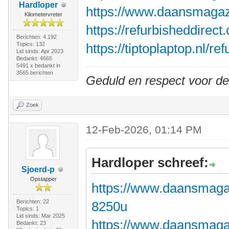
Hardloper
https://www.daansmagazij
Kilometervreter
https://refurbisheddirec
Berichten: 4.192
Topics: 132
https://tiptoplaptop.nl/r
Lid sinds: Apr 2023
Bedankt: 4665
5491 x bedankt in
3565 berichten
Geduld en respect voor d
Zoek
12-Feb-2026, 01:14 PM
Hardloper schreef:
Sjoerd-p
Opstapper
https://www.daansmagazi
Berichten: 22
8250u
Topics: 1
Lid sinds: Mar 2025
https://www.daansmagazi
Bedankt: 23