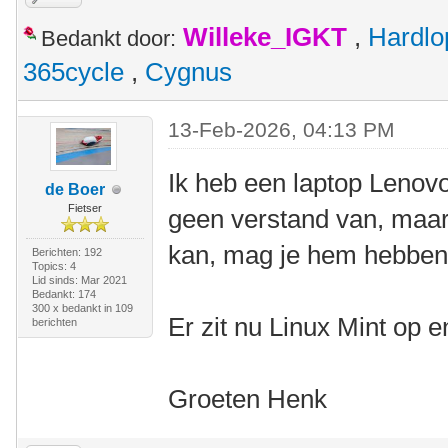
Willeke_IGKT
,
Hardlo
Bedankt door:
365cycle
,
Cygnus
13-Feb-2026, 04:13 PM
Ik heb een laptop Lenov
de Boer
Fietser
geen verstand van, maar 
kan, mag je hem hebben
Berichten: 192
Topics: 4
Lid sinds: Mar 2021
Bedankt: 174
300 x bedankt in 109
Er zit nu Linux Mint op 
berichten
Groeten Henk