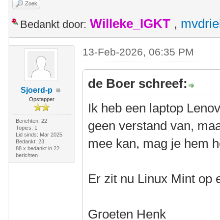
Zoek
Willeke_IGKT
,
mvdrie
Bedankt door:
13-Feb-2026, 06:35 PM
de Boer schreef:
Sjoerd-p
Opstapper
Ik heb een laptop Leno
Berichten: 22
geen verstand van, maar 
Topics: 1
Lid sinds: Mar 2025
mee kan, mag je hem h
Bedankt: 23
88 x bedankt in 22
berichten
Er zit nu Linux Mint op
Groeten Henk