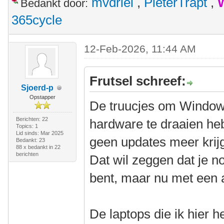
mvdriel
,
PieterTrapt
,
Bedankt door:
365cycle
12-Feb-2026, 11:44 AM
Frutsel schreef:
Sjoerd-p
Opstapper
De truucjes om Window
Berichten: 22
hardware te draaien he
Topics: 1
Lid sinds: Mar 2025
geen updates meer krijg
Bedankt: 23
88 x bedankt in 22
berichten
Dat wil zeggen dat je n
bent, maar nu met een 
De laptops die ik hier h