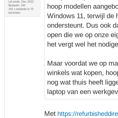
Lid sinds: Dec 2022
hoop modellen aangeb
Bedankt: 140
191 x bedankt in 70
berichten
Windows 11, terwijl de 
ondersteunt. Dus ook d
open die we op onze eig
het vergt wel het nodig
Maar voordat we op mar
winkels wat kopen, hoo
nog wat thuis heeft lig
laptop van een werkge
Met
https://refurbisheddir