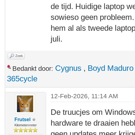
de tijd. Huidige laptop 
sowieso geen probleem.
hem al als tweede laptop
juli.
Zoek
Cygnus
,
Boyd Maduro
Bedankt door:
365cycle
12-Feb-2026, 11:14 AM
De truucjes om Windows
Frutsel
hardware te draaien heb
Kilometervreter
geen updates meer krijge