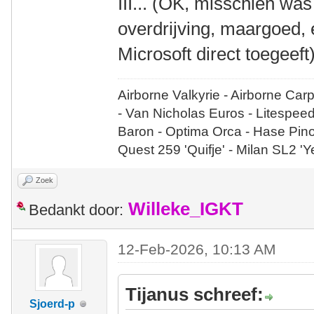
III... (OK, misschien was
overdrijving, maargoed, 
Microsoft direct toegeeft)
Airborne Valkyrie - Airborne Car
- Van Nicholas Euros - Litespee
Baron - Optima Orca - Hase Pin
Quest 259 'Quifje' - Milan SL2 '
Zoek
Willeke_IGKT
Bedankt door:
12-Feb-2026, 10:13 AM
Tijanus schreef:
Sjoerd-p