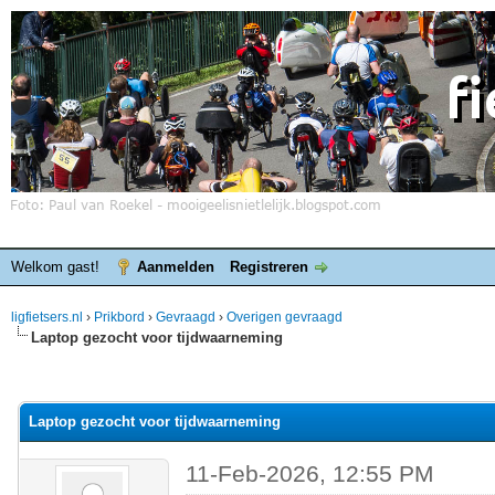
Welkom gast!
Aanmelden
Registreren
ligfietsers.nl
›
Prikbord
›
Gevraagd
›
Overigen gevraagd
Laptop gezocht voor tijdwaarneming
elde waardering is 0
Laptop gezocht voor tijdwaarneming
11-Feb-2026, 12:55 PM