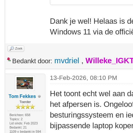
Dank je wel! Helaas is 
Windows 11 via de offici
Zoek
mvdriel
,
Willeke_IGK
Bedankt door:
13-Feb-2026, 08:10 PM
Het toont echt wel aan d
Tom Fekkes
het afpersen is. Ongeloof
Toerder
besturingssysteem en i
Berichten: 658
Topics: 2
bijpassende laptop kopen
Lid sinds: Feb 2023
Bedankt: 21
1109 x bedankt in 594