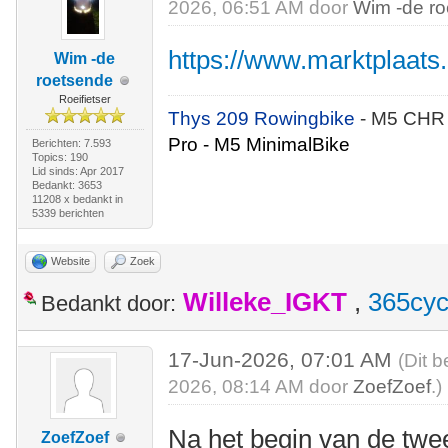
2026, 06:51 AM door
Wim -de r
https://www.marktplaats.n
Wim -de
roetsende
Roeifietser
Thys 209 Rowingbike
- M5 CHR
Pro - M5 MinimalBike
Berichten: 7.593
Topics: 190
Lid sinds: Apr 2017
Bedankt: 3653
11208 x bedankt in
5339 berichten
Website
Zoek
Willeke_IGKT
,
365cyc
Bedankt door:
17-Jun-2026, 07:01 AM
(Dit b
2026, 08:14 AM door
ZoefZoef
.)
Na het begin van de twee
ZoefZoef