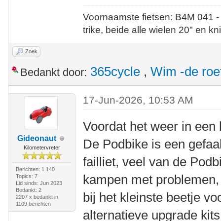
Voornaamste fietsen: B4M 041 -
trike, beide alle wielen 20" en kn
Zoek
365cycle
,
Wim -de roe
Bedankt door:
17-Jun-2026, 10:53 AM
Voordat het weer in een 
Gideonaut
De Podbike is een gefaald
Kilometervreter
failliet, veel van de Podb
Berichten: 1.140
kampen met problemen,
Topics: 7
Lid sinds: Jun 2023
Bedankt: 2
bij het kleinste beetje vo
2207 x bedankt in
1109 berichten
alternatieve upgrade kit