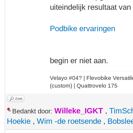
uiteindelijk resultaat va
Podbike ervaringen
begin er niet aan.
Velayo #
0
4?
| Flevobike Versati
(custom) | Quattrovelo 175
Zoek
Willeke_IGKT
,
TimSc
Bedankt door:
Hoekie
,
Wim -de roetsende
,
Bobsle