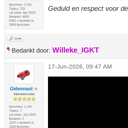
Berichten: 4.192
Geduld en respect voor d
Topics: 132
Lid sinds: Apr 2023
Bedankt: 4665
5491 x bedankt in
3565 berichten
Zoek
Willeke_IGKT
Bedankt door:
17-Jun-2026, 09:47 AM
Gideonaut
Kilometervreter
Berichten: 1.140
Topics: 7
Lid sinds: Jun 2023
Bedankt: 2
2207 x bedankt in
1109 berichten