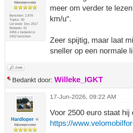
Kilometervreter
meer om verder te lezen
Berichten: 2.878
km/u".
Topics: 30
Lid sinds: Dec 2017
Bedankt: 42
4456 x bedankt in
2452 berichten
Zeer spijtig, maar laat 
sneller op een normale li
Zoek
Willeke_IGKT
Bedankt door:
17-Jun-2026, 09:22 AM
Voor 2500 euro staat hij
Hardloper
https://www.velomobilfo
Kilometervreter