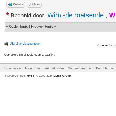
Website
Zoek
Wim -de roetsende
,
W
Bedankt door:
«
Ouder topic
|
Nieuwer topic
»
Afdrukversie weergeven
Ga naar locat
Gebruikers die dit topic lezen: 1 gast(en)
Ligfietsers.nl
Naar boven
Archiefmodus
Nieuwe berichten
Berichten va
Aangedreven door
MyBB
, © 2002-2026
MyBB Group
.