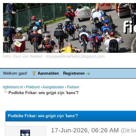
Welkom gast!
Aanmelden
Registreren
ligfietsers.nl
›
Prikbord
›
Aangeboden
›
Fietsen
Podbike Frikar: wie grijpt zijn 'kans'?
elde waardering is 0
Podbike Frikar: wie grijpt zijn 'kans'?
17-Jun-2026, 06:26 AM
(Dit b