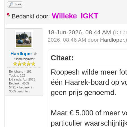
Zoek
Willeke_IGKT
Bedankt door:
18-Jun-2026, 08:44 AM
(Dit b
2026, 08:46 AM door
Hardloper
.
Hardloper
Citaat:
Kilometervreter
Roopesh wilde meer foto
Berichten: 4.192
Topics: 132
Lid sinds: Apr 2023
één Haarek-board op vo
Bedankt: 4665
5491 x bedankt in
geen prijs genoemd.
3565 berichten
Maar € 5.000 of meer voo
particulier waarschijnlij