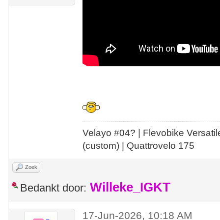
Velayo #
0
4?
| Flevobike Versati
(custom) | Quattrovelo 175
Zoek
Willeke_IGKT
Bedankt door:
17-Jun-2026, 10:18 AM