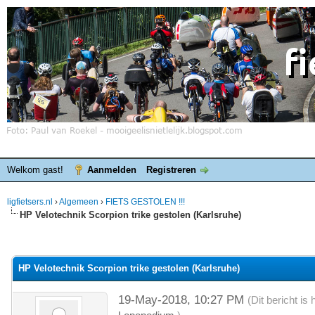
Welkom gast!
Aanmelden
Registreren
ligfietsers.nl
›
Algemeen
›
FIETS GESTOLEN !!!
HP Velotechnik Scorpion trike gestolen (Karlsruhe)
elde waardering is 0
HP Velotechnik Scorpion trike gestolen (Karlsruhe)
19-May-2018, 10:27 PM
(Dit bericht i