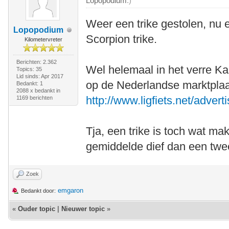
Lopopodium
.)
Weer een trike gestolen, nu
Lopopodium
Scorpion trike.
Kilometervreter
Berichten: 2.362
Wel helemaal in het verre Ka
Topics: 35
Lid sinds: Apr 2017
op de Nederlandse marktplaa
Bedankt: 1
2088 x bedankt in
http://www.ligfiets.net/advert
1169 berichten
Tja, een trike is toch wat ma
gemiddelde dief dan een twe
Zoek
emgaron
Bedankt door:
«
Ouder topic
|
Nieuwer topic
»