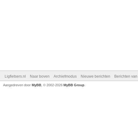
Ligfietsers.nl
Naar boven
Archiefmodus
Nieuwe berichten
Berichten va
Aangedreven door
MyBB
, © 2002-2026
MyBB Group
.