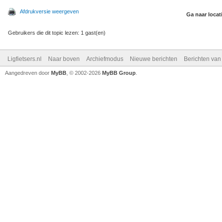
Afdrukversie weergeven
Ga naar locat
Gebruikers die dit topic lezen: 1 gast(en)
Ligfietsers.nl
Naar boven
Archiefmodus
Nieuwe berichten
Berichten va
Aangedreven door
MyBB
, © 2002-2026
MyBB Group
.