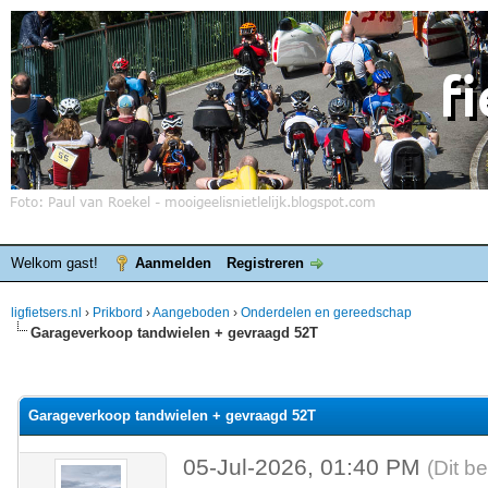
Welkom gast!
Aanmelden
Registreren
ligfietsers.nl
›
Prikbord
›
Aangeboden
›
Onderdelen en gereedschap
Garageverkoop tandwielen + gevraagd 52T
elde waardering is 0
Garageverkoop tandwielen + gevraagd 52T
05-Jul-2026, 01:40 PM
(Dit b