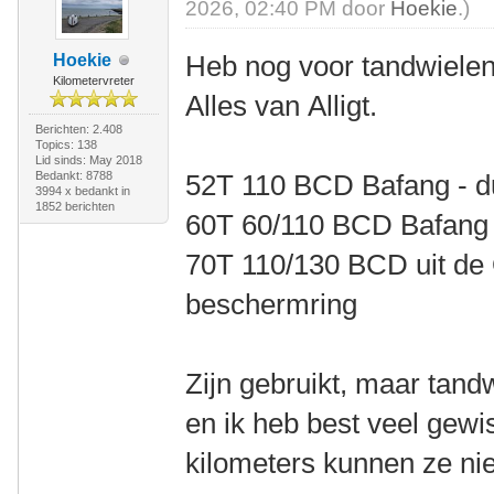
2026, 02:40 PM door
Hoekie
.)
Heb nog voor tandwielen
Hoekie
Kilometervreter
Alles van Alligt.
Berichten: 2.408
Topics: 138
Lid sinds: May 2018
Bedankt: 8788
52T 110 BCD Bafang - d
3994 x bedankt in
1852 berichten
60T 60/110 BCD Bafang 
70T 110/130 BCD uit de
beschermring
Zijn gebruikt, maar tandw
en ik heb best veel gewi
kilometers kunnen ze ni