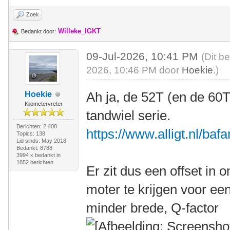
Zoek
Willeke_IGKT
Bedankt door:
09-Jul-2026, 10:41 PM
(Dit b
2026, 10:46 PM door
Hoekie
.)
Ah ja, de 52T (en de 60T)
Hoekie
Kilometervreter
tandwiel serie.
Berichten: 2.408
https://www.alligt.nl/bafa
Topics: 138
Lid sinds: May 2018
Bedankt: 8788
3994 x bedankt in
1852 berichten
Er zit dus een offset in 
moter te krijgen voor ee
minder brede, Q-factor