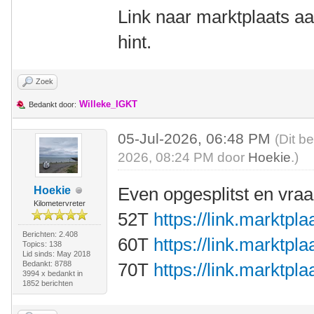
Link naar marktplaats a
hint.
Zoek
Willeke_IGKT
Bedankt door:
05-Jul-2026, 06:48 PM
(Dit b
2026, 08:24 PM door
Hoekie
.)
Even opgesplitst en vraag
Hoekie
Kilometervreter
52T
https://link.marktp
Berichten: 2.408
60T
https://link.marktp
Topics: 138
Lid sinds: May 2018
Bedankt: 8788
70T
https://link.marktp
3994 x bedankt in
1852 berichten