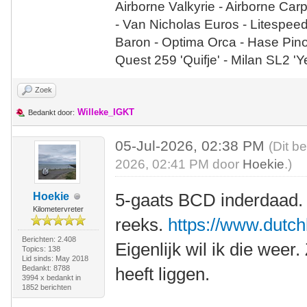
Airborne Valkyrie - Airborne Car
- Van Nicholas Euros - Litespee
Baron - Optima Orca - Hase Pin
Quest 259 'Quifje' - Milan SL2 '
Zoek
Willeke_IGKT
Bedankt door:
05-Jul-2026, 02:38 PM
(Dit b
2026, 02:41 PM door
Hoekie
.)
5-gaats BCD inderdaad. 
Hoekie
Kilometervreter
reeks.
https://www.dutch
Berichten: 2.408
Eigenlijk wil ik die weer
Topics: 138
Lid sinds: May 2018
Bedankt: 8788
heeft liggen.
3994 x bedankt in
1852 berichten