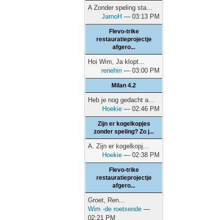
A Zonder speling sta...
JarnoH
— 03:13 PM
Flevo-trike
restauratieprojectje
afgero...
Hoi Wim, Ja klopt...
renehin
— 03:00 PM
Milan 4.2
Heb je nog gedacht a...
Hoekie
— 02:46 PM
Zijn er kogelkopjes
zonder speling? Zo j...
A. Zijn er kogelkopj...
Hoekie
— 02:38 PM
Flevo-trike
restauratieprojectje
afgero...
Groet, Ren...
Wim -de roetsende
—
02:21 PM