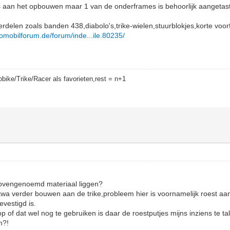
s aan het opbouwen maar 1 van de onderframes is behoorlijk aangetast
rdelen zoals banden 438,diabolo's,trike-wielen,stuurblokjes,korte voorf
lomobilforum.de/forum/inde...ile.80235/
bike/Trike/Racer als favorieten,rest = n+1
bovengenoemd materiaal liggen?
kwa verder bouwen aan de trike,probleem hier is voornamelijk roest aa
vestigd is.
p of dat wel nog te gebruiken is daar de roestputjes mijns inziens te talri
m?!