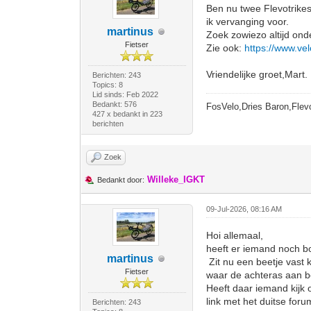
Ben nu twee Flevotrike
ik vervanging voor.
martinus
Zoek zowiezo altijd onde
Fietser
Zie ook:
https://www.ve
Vriendelijke groet,Mart.
Berichten: 243
Topics: 8
Lid sinds: Feb 2022
Bedankt: 576
FosVelo,Dries Baron,Flevo
427 x bedankt in 223
berichten
Zoek
Willeke_IGKT
Bedankt door:
09-Jul-2026, 08:16 AM
Hoi allemaal,
heeft er iemand noch 
martinus
Zit nu een beetje vast 
Fietser
waar de achteras aan be
Heeft daar iemand kijk o
link met het duitse foru
Berichten: 243