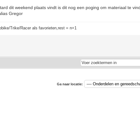
ard dit weekend plaats vindt is dit nog een poging om materiaal te vin
alias Gregor
bike/Trike/Racer als favorieten,rest = n+1
Ga naar locatie: