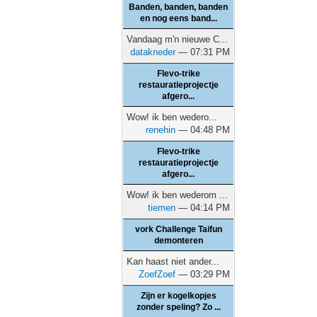
Banden, banden, banden
en nog eens band...
Vandaag m'n nieuwe C...
datakneder
— 07:31 PM
Flevo-trike
restauratieprojectje
afgero...
Wow! ik ben wedero...
renehin
— 04:48 PM
Flevo-trike
restauratieprojectje
afgero...
Wow! ik ben wederom ...
tiemen
— 04:14 PM
vork Challenge Taifun
demonteren
Kan haast niet ander...
ZoefZoef
— 03:29 PM
Zijn er kogelkopjes
zonder speling? Zo ...