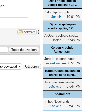
Zijn er kogelkopjes
zonder speling? Zo ...
den.
Zal volgens mij bij ...
JarnoH
— 10:01 PM
Zijn er kogelkopjes
zonder speling? Zo ...
}
Antwoord
A Geen voelbare spel...
Hoekie
— 09:48 PM
Kort en krachtig:
Aangenaam!
Jeroen, bedankt voor...
LekkerDoen
— 08:54 PM
Banden, banden, banden
en nog eens band...
Tsja, met een heiste...
365cycle
— 07:44 PM
Spammers
In het Nederlands ...
365cycle
— 07:41 PM