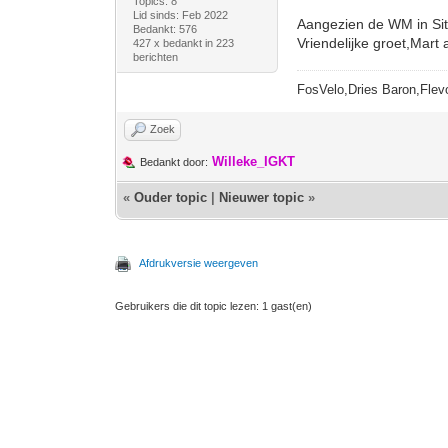
Topics: 8
Lid sinds: Feb 2022
Aangezien de WM in Sitt
Bedankt: 576
Vriendelijke groet,Mart 
427 x bedankt in 223
berichten
FosVelo,Dries Baron,Flevo
Zoek
Willeke_IGKT
Bedankt door:
«
Ouder topic
|
Nieuwer topic
»
Afdrukversie weergeven
Gebruikers die dit topic lezen: 1 gast(en)