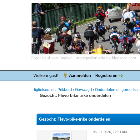
Welkom gast!
Aanmelden
Registreren
ligfietsers.nl
›
Prikbord
›
Gevraagd
›
Onderdelen en gereedsch
Gezocht: Flevo-bike-trike onderdelen
0 stemmen - gemiddelde waardering is 0
1
2
3
4
5
Gezocht: Flevo-bike-trike onderdelen
06-Jul-2026, 12:51 AM