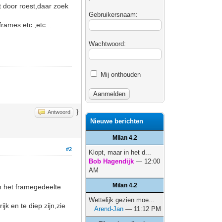
 door roest,daar zoek
Gebruikersnaam:
rames etc.,etc...
Wachtwoord:
Mij onthouden
}
Antwoord
Nieuwe berichten
Milan 4.2
#2
Klopt, maar in het d...
Bob Hagendijk
— 12:00
AM
Milan 4.2
n het framegedeelte
Wettelijk gezien moe...
jk en te diep zijn,zie
Arend-Jan
— 11:12 PM