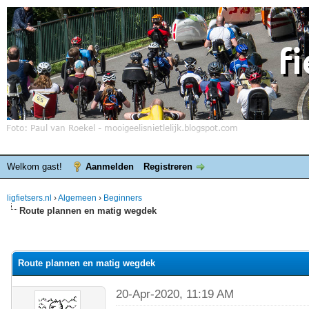
Welkom gast!
Aanmelden
Registreren
ligfietsers.nl
›
Algemeen
›
Beginners
Route plannen en matig wegdek
elde waardering is 0
Route plannen en matig wegdek
20-Apr-2020, 11:19 AM