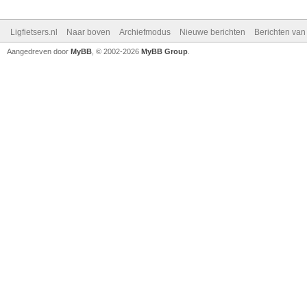
Ligfietsers.nl
Naar boven
Archiefmodus
Nieuwe berichten
Berichten va
Aangedreven door
MyBB
, © 2002-2026
MyBB Group
.