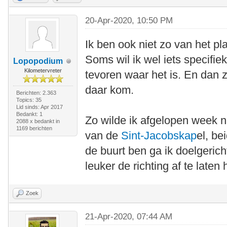
20-Apr-2020, 10:50 PM
Ik ben ook niet zo van het pla
Soms wil ik wel iets specifie
Lopopodium
Kilometervreter
tevoren waar het is. En dan zi
daar kom.
Berichten: 2.363
Topics: 35
Lid sinds: Apr 2017
Bedankt: 1
Zo wilde ik afgelopen week 
2088 x bedankt in
1169 berichten
van de
Sint-Jacobskap
el, be
de buurt ben ga ik doelgerich
leuker de richting af te late
Zoek
21-Apr-2020, 07:44 AM