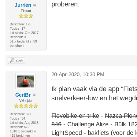
proberen.
Jurrien
Fietser
Berichten: 175
Topics: 17
Lid sinds: Oct 2017
Bedankt: 0
51 x bedankt in 39
berichten
Zoek
20-Apr-2020, 10:30 PM
Ik plan vaak via de app “Fiet
GertBr
snelverkeer-luw en het wegd
VM-rijder
Berichten: 877
Flevobike en trike
-
Nazca Pion
Topics: 34
Lid sinds: Aug 2018
846
- Challenge Alize - Bülk 18
Bedankt: 422
1010 x bedankt in
LightSpeed - bakfiets (voor de 
415 berichten