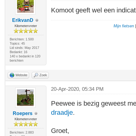
Komoot geeft wel een indicat
ErikvanD
Mijn fietsen
Kilometervreter
Berichten: 1.500
Topics: 45
Lid sinds: May 2017
Bedankt: 16
140 x bedankt in 120
berichten
Website
Zoek
20-Apr-2020, 05:34 PM
Peewee is bezig geweest m
draadje
.
Roepers
Kilometervreter
Groet,
Berichten: 2.883