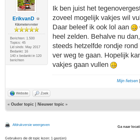
Ik ben juist het tegenoverges
zoveel mogelijk vakjes wil vu
ErikvanD
Kilometervreter
Daar beleef ik ook lol aan
heel zelden. Behalve nu dan,
Berichten: 1.500
Topics: 45
steeds hetzelfde rondje rond 
Lid sinds: May 2017
Bedankt: 16
ver weg te gaan. Hopelijk ka
140 x bedankt in 120
berichten
vakjes gaan vullen
Mijn fietsen
Website
Zoek
«
Ouder topic
|
Nieuwer topic
»
Afdrukversie weergeven
Ga naar locat
Gebruikers die dit topic lezen: 1 gast(en)