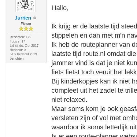
Hallo,
Jurrien
Fietser
Ik krijg er de laatste tijd ste
stippelen en dan met m'n navi
Berichten: 175
Topics: 17
Ik heb de routeplanner van d
Lid sinds: Oct 2017
Bedankt: 0
laatste tijd route.nl omdat di
51 x bedankt in 39
berichten
jammer vind is dat je niet ku
fiets fietst toch veruit het le
Bij kinderkopjes kan ik niet h
compleet uit het zadel te tril
niet relaxed.
Maar soms kom je ook geasfa
versleten zijn of vol met om
waardoor ik soms letterlijk u
Is er een route-planner websi