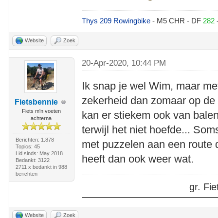
Thys 209 Rowingbike
- M5 CHR - DF
282
Website
Zoek
20-Apr-2020, 10:44 PM
Ik snap je wel Wim, maar met
zekerheid dan zomaar op de d
Fietsbennie
Fiets m'n voeten
kan er stiekem ook van bale
achterna
terwijl het niet hoefde... So
Berichten: 1.878
met puzzelen aan een route d
Topics: 45
Lid sinds: May 2018
heeft dan ook weer wat.
Bedankt: 3122
2711 x bedankt in 988
berichten
gr. F
Website
Zoek