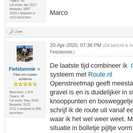
Topics: 90
Lid sinds: Apr 2017
Bedankt: 3087
Marco
3333 x bedankt in
1413 berichten
Zoek
20-Apr-2020, 07:36 PM
(Dit bericht is
Fietsbennie
.)
De laatste tijd combineer ik
Fietsbennie
systeem met
Route.nl
Fiets m'n voeten
achterna
Openstreetmap geeft meestal
gravel is en is duidelijker in
Berichten: 1.878
Topics: 45
knooppunten en bosweggetjes 
Lid sinds: May 2018
Bedankt: 3122
schrijf ik de route uit vanaf e
2711 x bedankt in 988
berichten
waar ik het wel weer weet. 
situatie in bolletje pijltje v