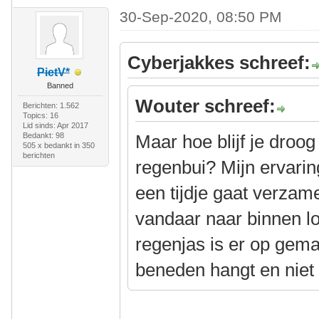
30-Sep-2020, 08:50 PM
Cyberjakkes schreef:
PietV*
Banned
Wouter schreef:
Berichten: 1.562
Topics: 16
Lid sinds: Apr 2017
Bedankt: 98
Maar hoe blijf je droog 
505 x bedankt in 350
berichten
regenbui? Mijn ervaring
een tijdje gaat verzame
vandaar naar binnen lo
regenjas is er op gema
beneden hangt en niet 