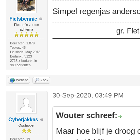
Simpel regenjas anderso
Fietsbennie
Fiets m'n voeten
gr. Fi
achterna
Berichten: 1.879
Topics: 45
Lid sinds: May 2018
Bedankt: 3123
2715 x bedankt in
989 berichten
Website
Zoek
30-Sep-2020, 03:49 PM
Wouter schreef:
Cyberjakkes
Opstapper
Maar hoe blijf je droog o
Berichten: 19