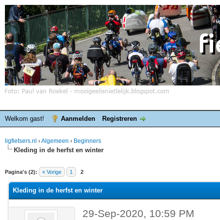
Welkom gast!
Aanmelden
Registreren
ligfietsers.nl
›
Algemeen
›
Beginners
Kleding in de herfst en winter
elde waardering is 0
Pagina's (2):
« Vorige
1
2
Kleding in de herfst en winter
29-Sep-2020, 10:59 PM