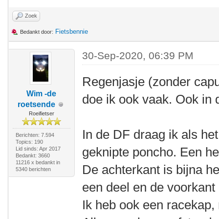
Zoek
Fietsbennie
Bedankt door:
30-Sep-2020, 06:39 PM
Regenjasje (zonder cap
Wim -de
doe ik ook vaak. Ook in 
roetsende
Roeifietser
In de DF draag ik als he
Berichten: 7.594
Topics: 190
geknipte poncho. Een he
Lid sinds: Apr 2017
Bedankt: 3660
11216 x bedankt in
De achterkant is bijna h
5340 berichten
een deel en de voorkant i
Ik heb ook een racekap, m