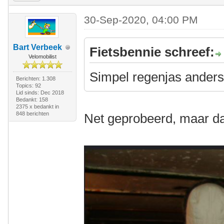
30-Sep-2020, 04:00 PM
Bart Verbeek
Fietsbennie schreef:
Velomobilist
Simpel regenjas anders
Berichten: 1.308
Topics: 92
Lid sinds: Dec 2018
Bedankt: 158
2375 x bedankt in
848 berichten
Net geprobeerd, maar dat ri