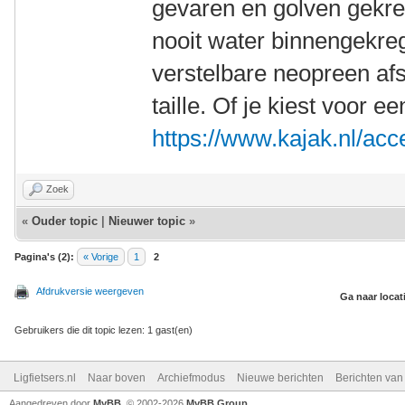
gevaren en golven gekre
nooit water binnengekre
verstelbare neopreen afs
taille. Of je kiest voor 
https://www.kajak.nl/acc
Zoek
«
Ouder topic
|
Nieuwer topic
»
Pagina's (2):
« Vorige
1
2
Afdrukversie weergeven
Ga naar locat
Gebruikers die dit topic lezen: 1 gast(en)
Ligfietsers.nl
Naar boven
Archiefmodus
Nieuwe berichten
Berichten va
Aangedreven door
MyBB
, © 2002-2026
MyBB Group
.