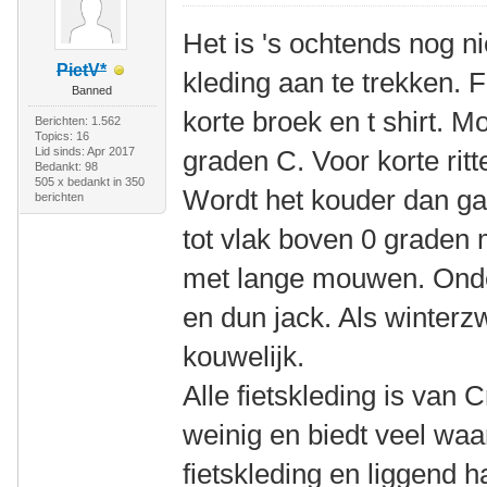
Het is 's ochtends nog n
PietV*
kleding aan te trekken. 
Banned
korte broek en t shirt.
Berichten: 1.562
Topics: 16
Lid sinds: Apr 2017
graden C. Voor korte ritt
Bedankt: 98
505 x bedankt in 350
Wordt het kouder dan ga
berichten
tot vlak boven 0 graden 
met lange mouwen. Onder
en dun jack. Als winter
kouwelijk.
Alle fietskleding is van C
weinig en biedt veel waar
fietskleding en liggend h