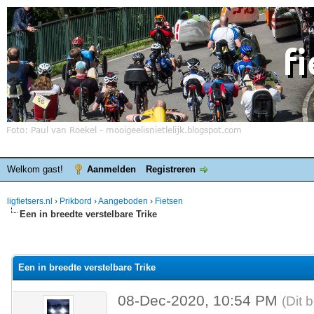
Welkom gast!
Aanmelden
Registreren
ligfietsers.nl
›
Prikbord
›
Aangeboden
›
Fietsen
Een in breedte verstelbare Trike
elde waardering is 0
Een in breedte verstelbare Trike
08-Dec-2020, 10:54 PM
(Dit 