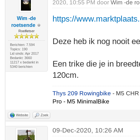
2020, 10:55 PM door
Wim -de r
https://www.marktplaats.n
Wim -de
roetsende
Roeifietser
Deze heb ik nog nooit ee
Berichten: 7.594
Topics: 190
Lid sinds: Apr 2017
Bedankt: 3660
Een trike die je in breed
11217 x bedankt in
5340 berichten
120cm.
Thys 209 Rowingbike
- M5 CHR
Pro - M5 MinimalBike
Website
Zoek
09-Dec-2020, 10:26 AM