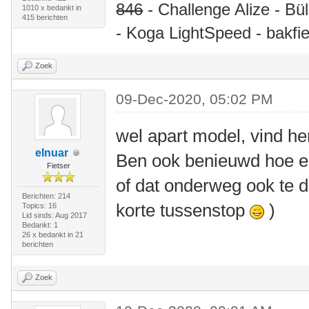
846
- Challenge Alize - Bü
1010 x bedankt in
415 berichten
- Koga LightSpeed - bakfie
Zoek
09-Dec-2020, 05:02 PM
wel apart model, vind h
elnuar
Ben ook benieuwd hoe ee
Fietser
of dat onderweg ook te d
Berichten: 214
korte tussenstop
)
Topics: 16
Lid sinds: Aug 2017
Bedankt: 1
26 x bedankt in 21
berichten
Zoek