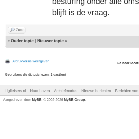
besturing onder alle o
blijft is de vraag.
Zoek
«
Ouder topic
|
Nieuwer topic
»
Afdrukversie weergeven
Ga naar locat
Gebruikers die dit topic lezen: 1 gast(en)
Ligfietsers.nl
Naar boven
Archiefmodus
Nieuwe berichten
Berichten va
Aangedreven door
MyBB
, © 2002-2026
MyBB Group
.