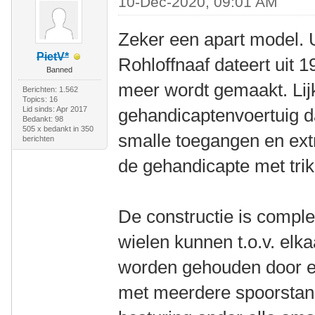
10-Dec-2020, 09:01 AM
Zeker een apart model. U
PietV*
Rohloffnaaf dateert uit 
Banned
meer wordt gemaakt. Lij
Berichten: 1.562
Topics: 16
Lid sinds: Apr 2017
gehandicaptenvoertuig da
Bedankt: 98
505 x bedankt in 350
smalle toegangen en ext
berichten
de gehandicapte met trik
De constructie is compl
wielen kunnen t.o.v. elk
worden gehouden door ee
met meerdere spoorstange