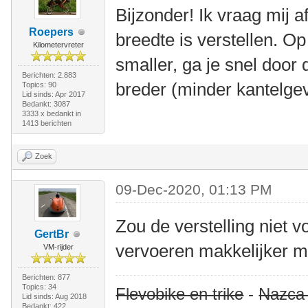
Bijzonder! Ik vraag mij af 
Roepers
breedte is verstellen. O
Kilometervreter
smaller, ga je snel doo
Berichten: 2.883
breder (minder kantelgev
Topics: 90
Lid sinds: Apr 2017
Bedankt: 3087
3333 x bedankt in
1413 berichten
Zoek
09-Dec-2020, 01:13 PM
Zou de verstelling niet 
GertBr
vervoeren makkelijker m
VM-rijder
Berichten: 877
Topics: 34
Flevobike en trike
-
Nazca
Lid sinds: Aug 2018
Bedankt: 422