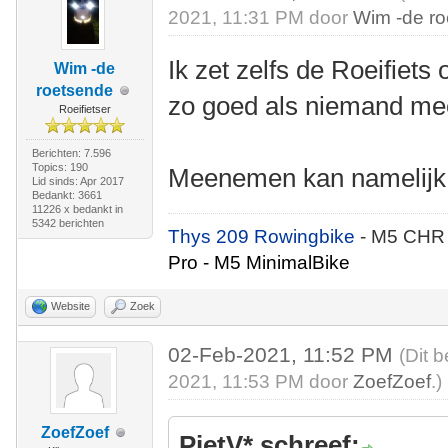
2021, 11:31 PM door
Wim -de r
Ik zet zelfs de Roeifiets 
Wim -de
roetsende
zo goed als niemand me
Roeifietser
Berichten: 7.596
Topics: 190
Meenemen kan namelijk 
Lid sinds: Apr 2017
Bedankt: 3661
11226 x bedankt in
5342 berichten
Thys 209 Rowingbike
- M5 CHR
Pro - M5 MinimalBike
Website
Zoek
02-Feb-2021, 11:52 PM
(Dit 
2021, 11:53 PM door
ZoefZoef
.)
ZoefZoef
PietV* schreef: