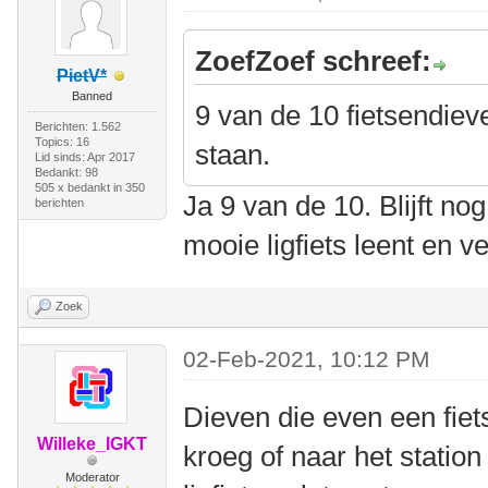
ZoefZoef schreef:
PietV*
Banned
9 van de 10 fietsendieve
Berichten: 1.562
Topics: 16
staan.
Lid sinds: Apr 2017
Bedankt: 98
505 x bedankt in 350
Ja 9 van de 10. Blijft nog 
berichten
mooie ligfiets leent en v
Zoek
02-Feb-2021, 10:12 PM
Dieven die even een fie
Willeke_IGKT
kroeg of naar het statio
Moderator