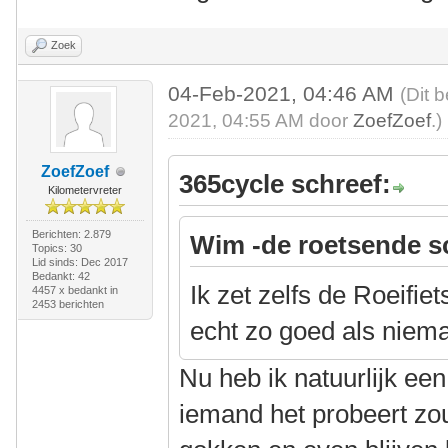
Zoek
04-Feb-2021, 04:46 AM
(Dit 
2021, 04:55 AM door
ZoefZoef
.)
ZoefZoef
365cycle schreef:
Kilometervreter
Berichten: 2.879
Wim -de roetsende s
Topics: 30
Lid sinds: Dec 2017
Bedankt: 42
Ik zet zelfs de Roeifiet
4457 x bedankt in
2453 berichten
echt zo goed als niem
Nu heb ik natuurlijk een
iemand het probeert zou