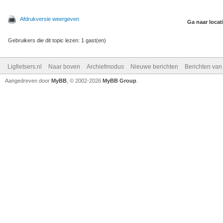
Afdrukversie weergeven
Ga naar locat
Gebruikers die dit topic lezen: 1 gast(en)
Ligfietsers.nl
Naar boven
Archiefmodus
Nieuwe berichten
Berichten va
Aangedreven door
MyBB
, © 2002-2026
MyBB Group
.