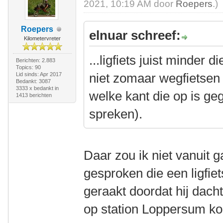
2021, 10:19 AM door
Roepers
.)
Roepers
elnuar schreef:
Kilometervreter
...ligfiets juist minder d
Berichten: 2.883
Topics: 90
niet zomaar wegfietsen
Lid sinds: Apr 2017
Bedankt: 3087
3333 x bedankt in
welke kant die op is geg
1413 berichten
spreken).
Daar zou ik niet vanuit 
gesproken die een ligfie
geraakt doordat hij dacht
op station Loppersum ko