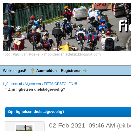
Welkom gast!
Aanmelden
Registreren
ligfietsers.nl
›
Algemeen
›
FIETS GESTOLEN !!!
Zijn ligfietsen diefstalgevoelig?
elde waardering is 0
Zijn ligfietsen diefstalgevoelig?
02-Feb-2021, 09:46 AM
(Dit 