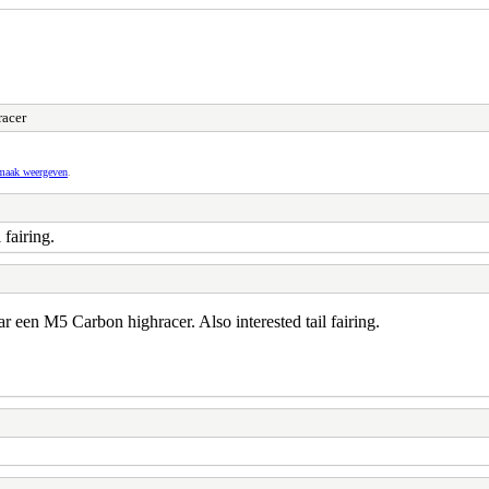
racer
pmaak weergeven
.
 fairing.
r een M5 Carbon highracer. Also interested tail fairing.