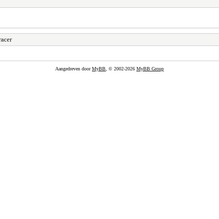
racer
Aangedreven door
MyBB
, © 2002-2026
MyBB Group