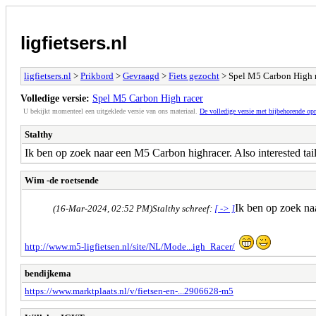
ligfietsers.nl
ligfietsers.nl
>
Prikbord
>
Gevraagd
>
Fiets gezocht
> Spel M5 Carbon High 
Volledige versie:
Spel M5 Carbon High racer
U bekijkt momenteel een uitgeklede versie van ons materiaal.
De volledige versie met bijbehorende o
Stalthy
Ik ben op zoek naar een M5 Carbon highracer. Also interested tail
Wim -de roetsende
Ik ben op zoek naa
(16-Mar-2024, 02:52 PM)
Stalthy schreef:
[ -> ]
http://www.m5-ligfietsen.nl/site/NL/Mode...igh_Racer/
bendijkema
https://www.marktplaats.nl/v/fietsen-en-...2906628-m5