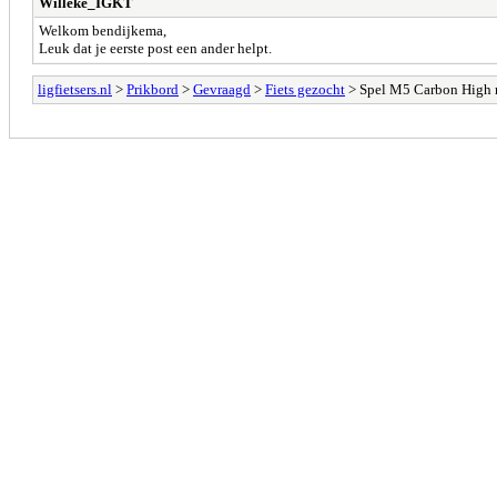
Willeke_IGKT
Welkom bendijkema,
Leuk dat je eerste post een ander helpt.
ligfietsers.nl
>
Prikbord
>
Gevraagd
>
Fiets gezocht
> Spel M5 Carbon High 