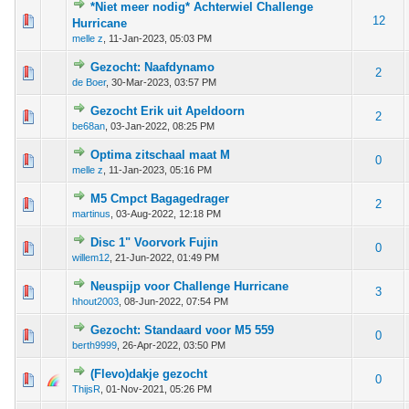
*Niet meer nodig* Achterwiel Challenge
0 van 5 gemiddeld
1
2
3
4
5
12
Hurricane
melle z
,
11-Jan-2023, 05:03 PM
Gezocht: Naafdynamo
0 van 5 gemiddeld
1
2
3
4
5
2
de Boer
,
30-Mar-2023, 03:57 PM
Gezocht Erik uit Apeldoorn
0 van 5 gemiddeld
1
2
3
4
5
2
be68an
,
03-Jan-2022, 08:25 PM
Optima zitschaal maat M
0 van 5 gemiddeld
1
2
3
4
5
0
melle z
,
11-Jan-2023, 05:16 PM
M5 Cmpct Bagagedrager
0 van 5 gemiddeld
1
2
3
4
5
2
martinus
,
03-Aug-2022, 12:18 PM
Disc 1" Voorvork Fujin
0 van 5 gemiddeld
1
2
3
4
5
0
willem12
,
21-Jun-2022, 01:49 PM
Neuspijp voor Challenge Hurricane
0 van 5 gemiddeld
1
2
3
4
5
3
hhout2003
,
08-Jun-2022, 07:54 PM
Gezocht: Standaard voor M5 559
0 van 5 gemiddeld
1
2
3
4
5
0
berth9999
,
26-Apr-2022, 03:50 PM
(Flevo)dakje gezocht
0 van 5 gemiddeld
1
2
3
4
5
0
ThijsR
,
01-Nov-2021, 05:26 PM