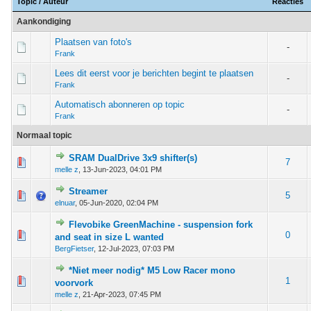
Topic
/
Auteur
Reacties
Aankondiging
Plaatsen van foto's
-
Frank
Lees dit eerst voor je berichten begint te plaatsen
-
Frank
Automatisch abonneren op topic
-
Frank
Normaal topic
SRAM DualDrive 3x9 shifter(s)
0 van 5 gemiddeld
1
2
3
4
5
7
melle z
,
13-Jun-2023, 04:01 PM
Streamer
0 van 5 gemiddeld
1
2
3
4
5
5
elnuar
,
05-Jun-2020, 02:04 PM
Flevobike GreenMachine - suspension fork
0 van 5 gemiddeld
1
2
3
4
5
0
and seat in size L wanted
BergFietser
,
12-Jul-2023, 07:03 PM
*Niet meer nodig* M5 Low Racer mono
0 van 5 gemiddeld
1
2
3
4
5
1
voorvork
melle z
,
21-Apr-2023, 07:45 PM