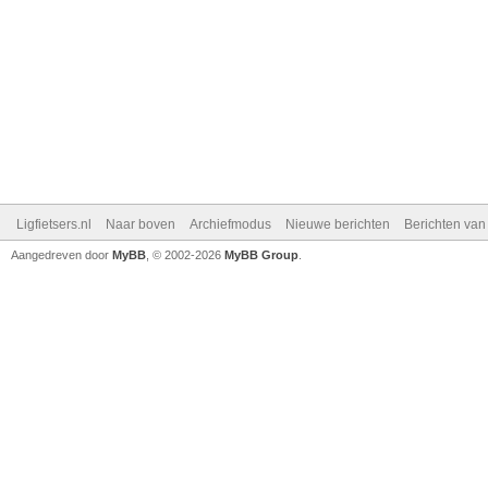
Ligfietsers.nl
Naar boven
Archiefmodus
Nieuwe berichten
Berichten va
Aangedreven door
MyBB
, © 2002-2026
MyBB Group
.