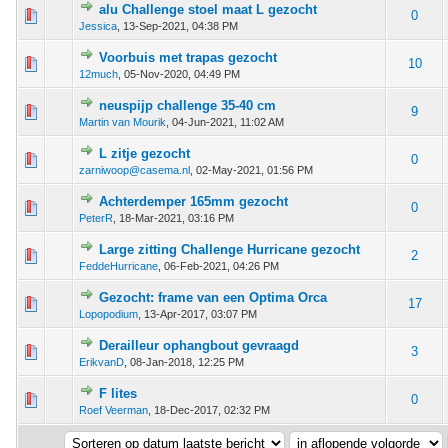
alu Challenge stoel maat L gezocht
0 van 5 gemiddeld
1
2
3
4
5
0
Jessica
,
13-Sep-2021, 04:38 PM
Voorbuis met trapas gezocht
0 van 5 gemiddeld
1
2
3
4
5
10
12much
,
05-Nov-2020, 04:49 PM
neuspijp challenge 35-40 cm
0 van 5 gemiddeld
1
2
3
4
5
9
Martin van Mourik
,
04-Jun-2021, 11:02 AM
L zitje gezocht
0 van 5 gemiddeld
1
2
3
4
5
0
zarniwoop@casema.nl
,
02-May-2021, 01:56 PM
Achterdemper 165mm gezocht
0 van 5 gemiddeld
1
2
3
4
5
0
PeterR
,
18-Mar-2021, 03:16 PM
Large zitting Challenge Hurricane gezocht
0 van 5 gemiddeld
1
2
3
4
5
2
FeddeHurricane
,
06-Feb-2021, 04:26 PM
Gezocht: frame van een Optima Orca
0 van 5 gemiddeld
1
2
3
4
5
17
Lopopodium
,
13-Apr-2017, 03:07 PM
Derailleur ophangbout gevraagd
0 van 5 gemiddeld
1
2
3
4
5
3
ErikvanD
,
08-Jan-2018, 12:25 PM
F lites
0 van 5 gemiddeld
1
2
3
4
5
0
Roef Veerman
,
18-Dec-2017, 02:32 PM