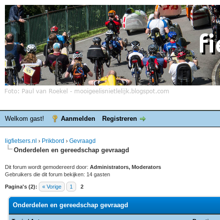
Welkom gast!
Aanmelden
Registreren
ligfietsers.nl
›
Prikbord
›
Gevraagd
Onderdelen en gereedschap gevraagd
Dit forum wordt gemodereerd door:
Administrators, Moderators
Gebruikers die dit forum bekijken: 14 gasten
Pagina's (2):
« Vorige
1
2
Onderdelen en gereedschap gevraagd