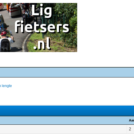
m lengte
Aa
2