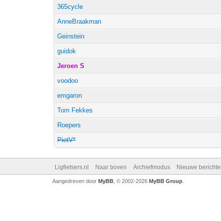
365cycle
AnneBraakman
Geinstein
guidok
Jeroen S
voodoo
emgaron
Tom Fekkes
Roepers
PietV*
Ligfietsers.nl
Naar boven
Archiefmodus
Nieuwe berichte
Aangedreven door
MyBB
, © 2002-2026
MyBB Group
.