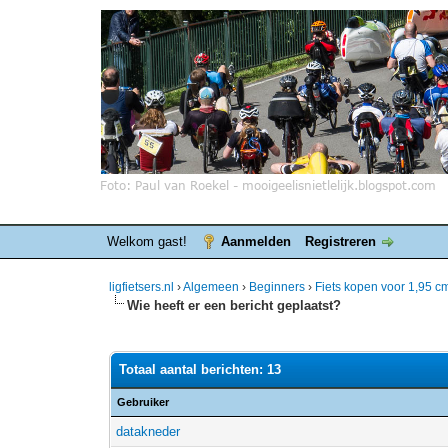
Welkom gast!
Aanmelden
Registreren
ligfietsers.nl
›
Algemeen
›
Beginners
›
Fiets kopen voor 1,95 c
Wie heeft er een bericht geplaatst?
Totaal aantal berichten: 13
Gebruiker
datakneder