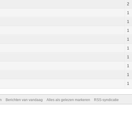
2
1
1
1
1
1
1
1
1
1
n
Berichten van vandaag
Alles als gelezen markeren
RSS-syndicatie