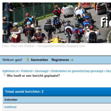
Welkom gast!
Aanmelden
Registreren
ligfietsers.nl
›
Prikbord
›
Gevraagd
›
Onderdelen en gereedschap gevraagd
›
Gez
Wie heeft er een bericht geplaatst?
Totaal aantal berichten: 2
Gebruiker
martinus