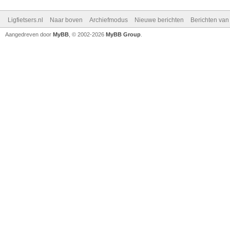
Ligfietsers.nl
Naar boven
Archiefmodus
Nieuwe berichten
Berichten va
Aangedreven door
MyBB
, © 2002-2026
MyBB Group
.