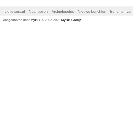
Ligfietsers.nl
Naar boven
Archiefmodus
Nieuwe berichten
Berichten va
Aangedreven door
MyBB
, © 2002-2026
MyBB Group
.