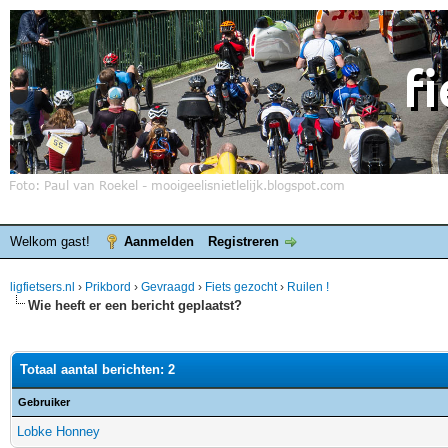
Welkom gast!
Aanmelden
Registreren
ligfietsers.nl
›
Prikbord
›
Gevraagd
›
Fiets gezocht
›
Ruilen !
Wie heeft er een bericht geplaatst?
Totaal aantal berichten: 2
Gebruiker
Lobke Honney