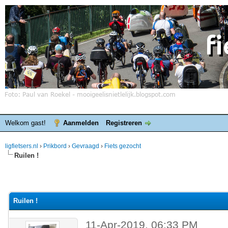
Welkom gast!
Aanmelden
Registreren
ligfietsers.nl
›
Prikbord
›
Gevraagd
›
Fiets gezocht
Ruilen !
Ruilen !
11-Apr-2019, 06:33 PM