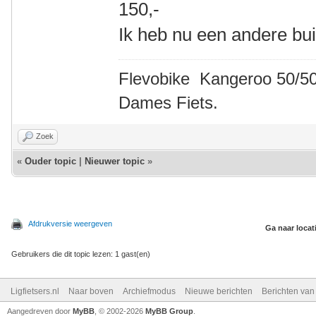
150,-
Ik heb nu een andere bui
Flevobike Kangeroo 50/50
Dames Fiets.
Zoek
«
Ouder topic
|
Nieuwer topic
»
Afdrukversie weergeven
Ga naar locat
Gebruikers die dit topic lezen: 1 gast(en)
Ligfietsers.nl
Naar boven
Archiefmodus
Nieuwe berichten
Berichten va
Aangedreven door
MyBB
, © 2002-2026
MyBB Group
.