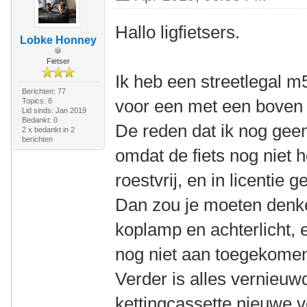
Hallo ligfietsers.
Lobke Honney
Fietser
Ik heb een streetlegal m5
Berichten: 77
voor een met een boven 
Topics: 8
Lid sinds: Jan 2019
Bedankt: 0
De reden dat ik nog geen
2 x bedankt in 2
berichten
omdat de fiets nog niet h
roestvrij, en in licentie
Dan zou je moeten denk
koplamp en achterlicht, 
nog niet aan toegekome
Verder is alles vernieuwd
kettingcassette nieuwe v