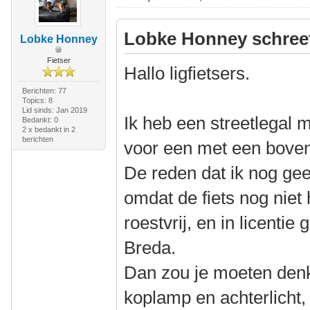
Lobke Honney schree
Lobke Honney
Fietser
Hallo ligfietsers.
Berichten: 77
Topics: 8
Lid sinds: Jan 2019
Ik heb een streetlegal m
Bedankt: 0
2 x bedankt in 2
berichten
voor een met een boven
De reden dat ik nog gee
omdat de fiets nog niet 
roestvrij, en in licenti
Breda.
Dan zou je moeten denk
koplamp en achterlicht,