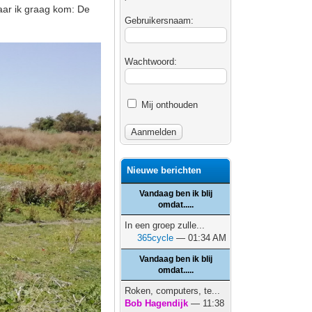
aar ik graag kom: De
Gebruikersnaam:
Wachtwoord:
Mij onthouden
Nieuwe berichten
Vandaag ben ik blij
omdat.....
In een groep zulle...
365cycle
— 01:34 AM
Vandaag ben ik blij
omdat.....
Roken, computers, te...
Bob Hagendijk
— 11:38