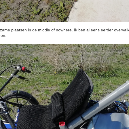
zame plaatsen in de middle of nowhere. Ik ben al eens eerder overvalle
gen.