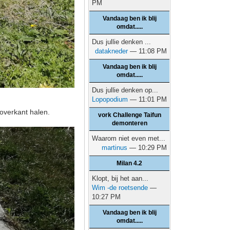
PM
Vandaag ben ik blij
omdat.....
Dus jullie denken ...
datakneder
— 11:08 PM
Vandaag ben ik blij
omdat.....
Dus jullie denken op...
Lopopodium
— 11:01 PM
 overkant halen.
vork Challenge Taifun
demonteren
Waarom niet even met...
martinus
— 10:29 PM
Milan 4.2
Klopt, bij het aan...
Wim -de roetsende
—
10:27 PM
Vandaag ben ik blij
omdat.....