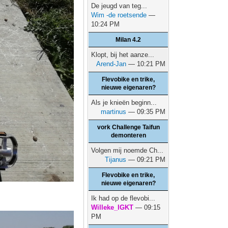
De jeugd van teg...
Wim -de roetsende
—
10:24 PM
Milan 4.2
Klopt, bij het aanze...
Arend-Jan
— 10:21 PM
Flevobike en trike,
nieuwe eigenaren?
Als je knieën beginn...
martinus
— 09:35 PM
vork Challenge Taifun
demonteren
Volgen mij noemde Ch...
Tijanus
— 09:21 PM
Flevobike en trike,
nieuwe eigenaren?
Ik had op de flevobi...
Willeke_IGKT
— 09:15
PM