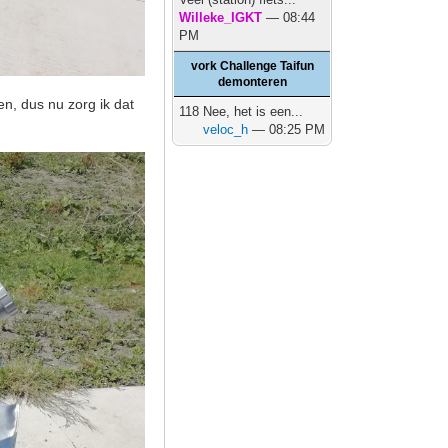
Willeke_IGKT
— 08:44
PM
vork Challenge Taifun
demonteren
n, dus nu zorg ik dat
118 Nee, het is een...
veloc_h
— 08:25 PM