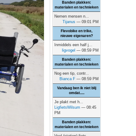
Banden plakken:
materialen en technieken
Nemen mensen n...
Tijanus
— 09:01 PM
Flevobike en trike,
nieuwe eigenaren?
Inmiddels een half j...
ligvogel
— 08:59 PM
Banden plakken:
materialen en technieken
Nog een tip, contr...
Bianca F
— 08:59 PM
Vandaag ben ik niet blij
omdat.....
Je plakt met h...
LigfietsWilsum
— 08:45
PM
Banden plakken:
materialen en technieken
Veel (station) fiets...