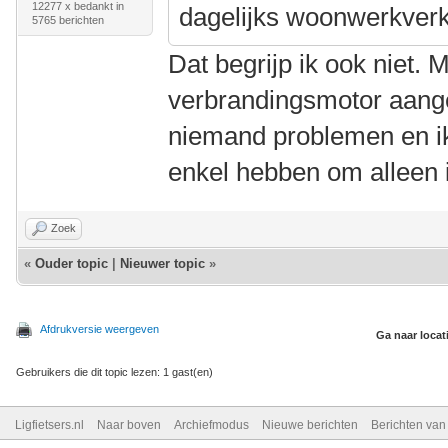
12277 x bedankt in
dagelijks woonwerkverk
5765 berichten
Dat begrijp ik ook niet. 
verbrandingsmotor aange
niemand problemen en i
enkel hebben om alleen i
Zoek
«
Ouder topic
|
Nieuwer topic
»
Afdrukversie weergeven
Ga naar locat
Gebruikers die dit topic lezen: 1 gast(en)
Ligfietsers.nl
Naar boven
Archiefmodus
Nieuwe berichten
Berichten va