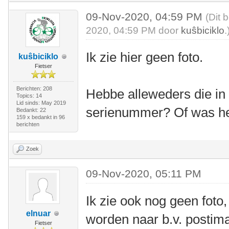
09-Nov-2020, 04:59 PM
(Dit 
2020, 04:59 PM door
kuŝbiciklo
.
Ik zie hier geen foto.
kuŝbiciklo
Fietser
Berichten: 208
Hebbe alleweders die in
Topics: 14
Lid sinds: May 2019
serienummer? Of was he
Bedankt: 22
159 x bedankt in 96
berichten
Zoek
09-Nov-2020, 05:11 PM
Ik zie ook nog geen foto
elnuar
worden naar b.v. postima
Fietser