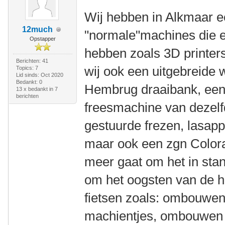
Wij hebben in Alkmaar e
12much
"normale"machines die 
Opstapper
hebben zoals 3D printers
Berichten: 41
wij ook een uitgebreide 
Topics: 7
Lid sinds: Oct 2020
Bedankt: 0
Hembrug draaibank, een s
13 x bedankt in 7
berichten
freesmachine van dezelfd
gestuurde frezen, lasapp
maar ook een zgn Colora
meer gaat om het in sta
om het oogsten van de h
fietsen zoals: ombouwen 
machientjes, ombouwen v