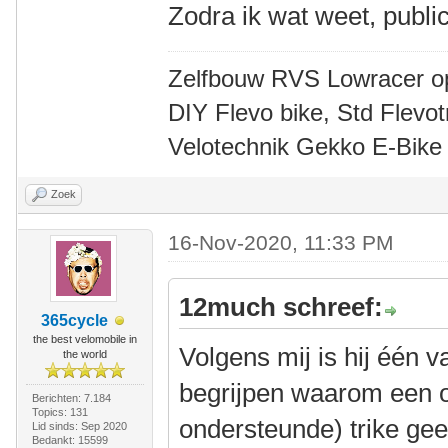
Zodra ik wat weet, publice
Zelfbouw RVS Lowracer o
DIY Flevo bike, Std Flev
Velotechnik Gekko E-Bike
Zoek
16-Nov-2020, 11:33 PM
12much schreef:
365cycle
the best velomobile in
Volgens mij is hij één v
the world
begrijpen waarom een o
Berichten: 7.184
Topics: 131
ondersteunde) trike ge
Lid sinds: Sep 2020
Bedankt: 15599