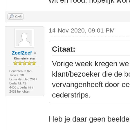
wit en rood. hopelijk wor
Zoek
14-Nov-2020, 09:01 PM
Citaat:
ZoefZoef
Kilometervreter
Vorige week kregen we
Berichten: 2.879
klant/bezoeker die de 
Topics: 30
Lid sinds: Dec 2017
vervangenheeft door ee
Bedankt: 42
4456 x bedankt in
2452 berichten
cederstrips.
Heb je daar geen beeld