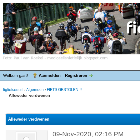
Welkom gast!
Aanmelden
Registreren
ligfietsers.nl
›
Algemeen
›
FIETS GESTOLEN !!!
Alleweder verdwenen
elde waardering is 0
Alleweder verdwenen
09-Nov-2020, 02:16 PM