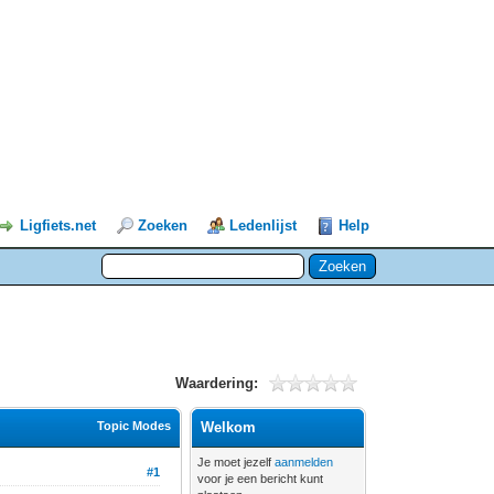
Ligfiets.net
Zoeken
Ledenlijst
Help
Waardering:
Topic Modes
Welkom
Je moet jezelf
aanmelden
#1
voor je een bericht kunt