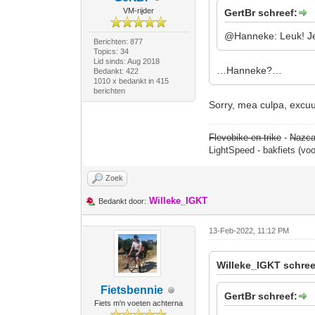
VM-rijder
GertBr schreef:
@Hanneke: Leuk! Je
Berichten: 877
Topics: 34
Lid sinds: Aug 2018
…Hanneke?…
Bedankt: 422
1010 x bedankt in 415
berichten
Sorry, mea culpa, exc
Flevobike en trike
-
Nazca
LightSpeed - bakfiets (vo
Zoek
Willeke_IGKT
Bedankt door:
13-Feb-2022, 11:12 PM
Willeke_IGKT schree
Fietsbennie
GertBr schreef:
Fiets m'n voeten achterna