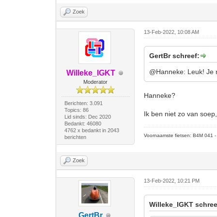
Zoek
13-Feb-2022, 10:08 AM
GertBr schreef:
@Hanneke: Leuk! Je m
Willeke_IGKT
Moderator
Hanneke?
Berichten: 3.091
Topics: 86
Ik ben niet zo van soep
Lid sinds: Dec 2020
Bedankt: 46080
4762 x bedankt in 2043
Voornaamste fietsen: B4M 041 - M
berichten
Zoek
13-Feb-2022, 10:21 PM
Willeke_IGKT schree
GertBr