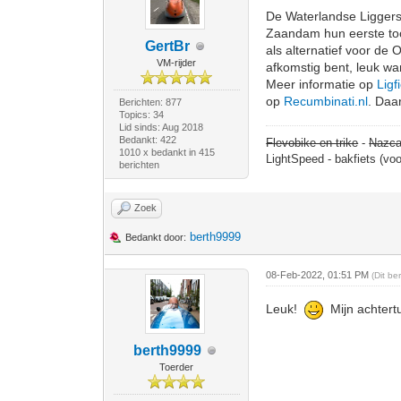
De Waterlandse Liggers 
Zaandam hun eerste toch
GertBr
als alternatief voor de
VM-rijder
afkomstig bent, leuk w
Meer informatie op
Ligf
op
Recumbinati.nl
. Daar
Berichten: 877
Topics: 34
Lid sinds: Aug 2018
Bedankt: 422
Flevobike en trike
-
Nazca
1010 x bedankt in 415
LightSpeed - bakfiets (vo
berichten
Zoek
berth9999
Bedankt door:
08-Feb-2022, 01:51 PM
(Dit b
Leuk!
Mijn achtertu
berth9999
Toerder