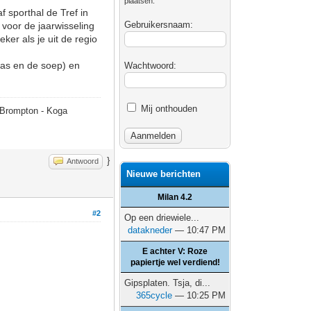
plaatsen.
 sporthal de Tref in
Gebruikersnaam:
 voor de jaarwisseling
er als je uit de regio
baas en de soep) en
Wachtwoord:
Mij onthouden
- Brompton - Koga
}
Antwoord
Nieuwe berichten
Milan 4.2
#2
Op een driewiele...
datakneder
— 10:47 PM
E achter V: Roze
papiertje wel verdiend!
Gipsplaten. Tsja, di...
365cycle
— 10:25 PM