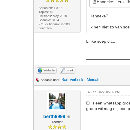
@Hanneke: Leuk! Je
Berichten: 1.879
Topics: 45
Hanneke?
Lid sinds: May 2018
Bedankt: 3124
2715 x bedankt in 989
Ik ben niet zo van so
berichten
Linke soep dit...
Website
Zoek
Bart Verbeek
,
Mercator
Bedankt door:
14-Feb-2022, 05:36 PM
Er is een whatsapp gro
groep wil mag mij een p
berth9999
Toerder