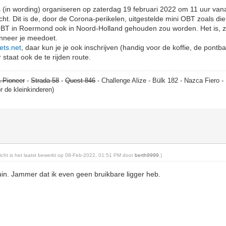
(in wording) organiseren op zaterdag 19 februari 2022 om 11 uur vanaf
t. Dit is de, door de Corona-perikelen, uitgestelde mini OBT zoals die
 OBT in Roermond ook in Noord-Holland gehouden zou worden. Het is, zek
anneer je meedoet.
iets.net
, daar kun je je ook inschrijven (handig voor de koffie, de pont
 staat ook de te rijden route.
 Pioneer
-
Strada 58
-
Quest 846
- Challenge Alize - Bülk 182 - Nazca Fiero 
or de kleinkinderen)
ericht is het laatst bewerkt op 08-Feb-2022, 01:51 PM door
berth9999
.)
in. Jammer dat ik even geen bruikbare ligger heb.