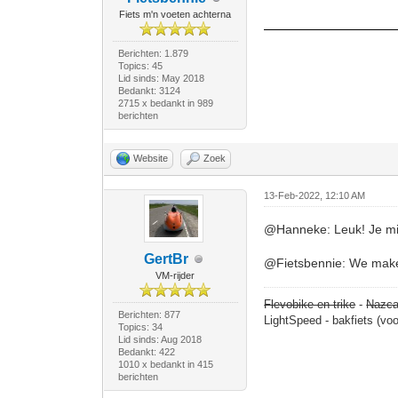
Fiets m'n voeten achterna
Berichten: 1.879
Topics: 45
Lid sinds: May 2018
Bedankt: 3124
2715 x bedankt in 989
berichten
Website
Zoek
13-Feb-2022, 12:10 AM
@Hanneke: Leuk! Je mi
GertBr
@Fietsbennie: We maken 
VM-rijder
Flevobike en trike
-
Nazca
Berichten: 877
LightSpeed - bakfiets (vo
Topics: 34
Lid sinds: Aug 2018
Bedankt: 422
1010 x bedankt in 415
berichten