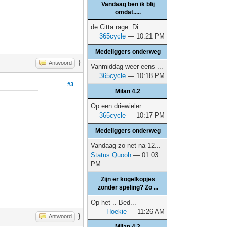
Vandaag ben ik blij
omdat.....
de Citta rage Di...
365cycle
— 10:21 PM
Medeliggers onderweg
}
Antwoord
Vanmiddag weer eens ...
365cycle
— 10:18 PM
#3
Milan 4.2
Op een driewieler ...
365cycle
— 10:17 PM
Medeliggers onderweg
Vandaag zo net na 12...
Status Quooh
— 01:03
PM
Zijn er kogelkopjes
zonder speling? Zo ...
Op het .. Bed...
Hoekie
— 11:26 AM
}
Antwoord