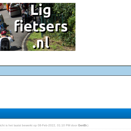
ericht is het laatst bewerkt op 08-Feb-2022, 01:10 PM door
GertBr
.)