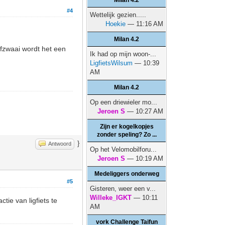
Milan 4.2
#4
Wettelijk gezien.....
Hoekie
— 11:16 AM
Milan 4.2
afzwaai wordt het een
Ik had op mijn woon-...
LigfietsWilsum
— 10:39
AM
Milan 4.2
Op een driewieler mo...
Jeroen S
— 10:27 AM
Zijn er kogelkopjes
zonder speling? Zo ...
}
Antwoord
Op het Velomobilforu...
Jeroen S
— 10:19 AM
Medeliggers onderweg
#5
Gisteren, weer een v...
Willeke_IGKT
— 10:11
tie van ligfiets te
AM
vork Challenge Taifun