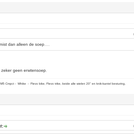
ist dan alleen de soep….
, zeker geen erwtensoep.
5 Cmpct - Whike - Flevo bike, Flevo trike, beide alle wielen 20" en knik-kantel besturing,
f: