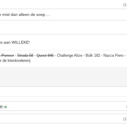
(1
 mist dan alleen de soep….
uus aan WILLEKE!
 Pioneer
-
Strada 58
-
Quest 846
- Challenge Alize - Bülk 182 - Nazca Fiero 
or de kleinkinderen)
f:
(1