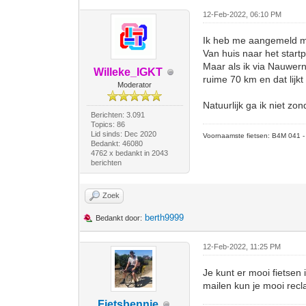
12-Feb-2022, 06:10 PM
Ik heb me aangemeld ma
Van huis naar het star
Maar als ik via Nauwern
Willeke_IGKT
ruime 70 km en dat lijkt
Moderator
Natuurlijk ga ik niet z
Berichten: 3.091
Topics: 86
Lid sinds: Dec 2020
Voornaamste fietsen: B4M 041 - M
Bedankt: 46080
4762 x bedankt in 2043
berichten
Zoek
berth9999
Bedankt door:
12-Feb-2022, 11:25 PM
Je kunt er mooi fietsen 
mailen kun je mooi recl
Fietsbennie