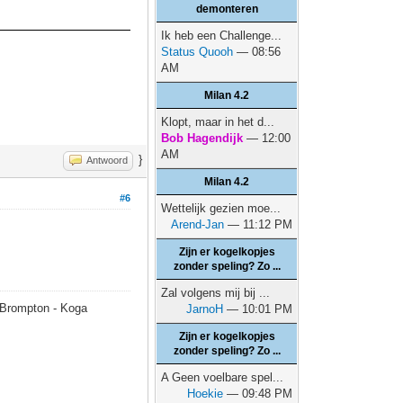
demonteren
Ik heb een Challenge...
Status Quooh
— 08:56
AM
Milan 4.2
Klopt, maar in het d...
Bob Hagendijk
— 12:00
AM
}
Antwoord
Milan 4.2
#6
Wettelijk gezien moe...
Arend-Jan
— 11:12 PM
Zijn er kogelkopjes
zonder speling? Zo ...
Zal volgens mij bij ...
- Brompton - Koga
JarnoH
— 10:01 PM
Zijn er kogelkopjes
zonder speling? Zo ...
A Geen voelbare spel...
Hoekie
— 09:48 PM