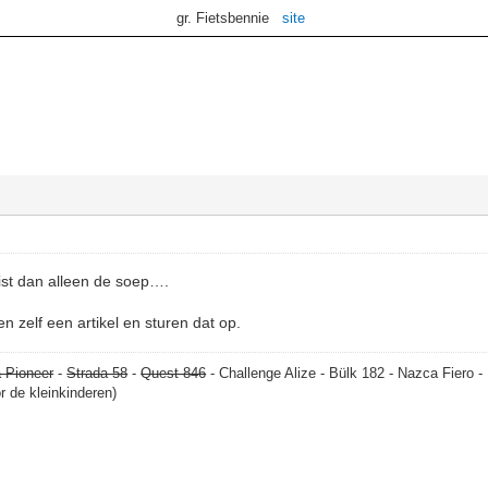
gr. Fietsbennie
site
st dan alleen de soep….
zelf een artikel en sturen dat op.
 Pioneer
-
Strada 58
-
Quest 846
- Challenge Alize - Bülk 182 - Nazca Fiero 
or de kleinkinderen)