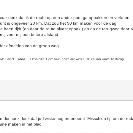
ar denk dat ik de route op een ander punt ga oppakken en verlaten.
tpunt is ongeveer 20 km. Dat zou het 90 km maken voor de dag.
a heen rijdt (en daar de route alvast oppak,) en op de terugweg daar 
 mij voor mij een betere afstand.
onder afmelden van de groep weg.
5 Cmpct - Whike - Flevo bike, Flevo trike, beide alle wielen 20" en knik-kantel besturing,
in die hoek, leuk dat je Twiske nog meeneemt. Misschien tip om de redac
ame maken in het blad.