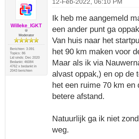
12-Feb-2022, 06:10 PM
Ik heb me aangemeld maa
Willeke_IGKT
een ander punt ga oppak
Moderator
Van huis naar het startp
Berichten: 3.091
het 90 km maken voor d
Topics: 86
Lid sinds: Dec 2020
Maar als ik via Nauwerna
Bedankt: 46084
4762 x bedankt in
2043 berichten
alvast oppak,) en op de
het een ruime 70 km en da
betere afstand.
Natuurlijk ga ik niet zo
weg.