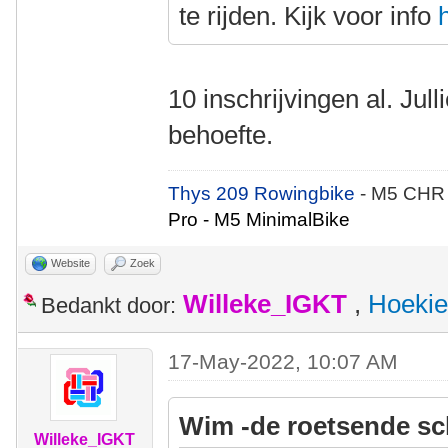
te rijden. Kijk voor info
10 inschrijvingen al. Jull
behoefte.
Thys 209 Rowingbike
- M5 CHR
Pro - M5 MinimalBike
Website
Zoek
Willeke_IGKT
,
Hoekie
Bedankt door:
17-May-2022, 10:07 AM
Wim -de roetsende sc
Willeke_IGKT