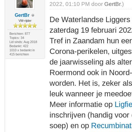
2022, 01:10 PM door
GertBr
.)
GertBr
De Waterlandse Liggers 
VM-rijder
zaterdag 19 februari 202
Berichten: 877
Topics: 34
Tref in Zaandam hun eers
Lid sinds: Aug 2018
Bedankt: 422
Corona-perikelen, uitges
1010 x bedankt in
415 berichten
de jaarwisseling als alte
Roermond ook in Noord
worden. Het is, zeker als
leuk wanneer je meedoe
Meer informatie op
Ligfi
inschrijven (handig voor
soep) en op
Recumbinati