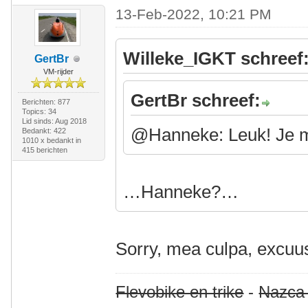
13-Feb-2022, 10:21 PM
Willeke_IGKT schreef
GertBr
VM-rijder
GertBr schreef:
Berichten: 877
Topics: 34
Lid sinds: Aug 2018
@Hanneke: Leuk! Je m
Bedankt: 422
1010 x bedankt in
415 berichten
…Hanneke?…
Sorry, mea culpa, excu
Flevobike en trike
-
Nazca