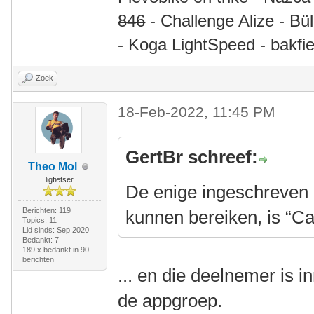
846
- Challenge Alize - Bü
- Koga LightSpeed - bakfie
Zoek
18-Feb-2022, 11:45 PM
GertBr schreef:
Theo Mol
ligfietser
De enige ingeschreven 
Berichten: 119
kunnen bereiken, is “C
Topics: 11
Lid sinds: Sep 2020
Bedankt: 7
189 x bedankt in 90
berichten
... en die deelnemer is i
de appgroep.