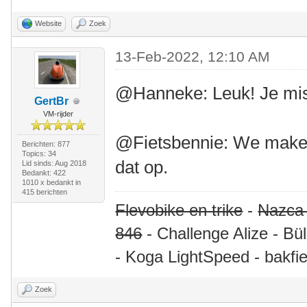
Website
Zoek
13-Feb-2022, 12:10 AM
@Hanneke: Leuk! Je mis
GertBr
VM-rijder
@Fietsbennie: We maken 
Berichten: 877
Topics: 34
dat op.
Lid sinds: Aug 2018
Bedankt: 422
1010 x bedankt in
415 berichten
Flevobike en trike
-
Nazca
846
- Challenge Alize - Bü
- Koga LightSpeed - bakfie
Zoek