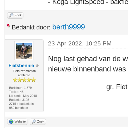
- Koga LightSpeed - bakfie
Zoek
berth9999
Bedankt door:
23-Apr-2022, 10:25 PM
Nog last gehad van de wi
Fietsbennie
nieuwe binnenband was e
Fiets m'n voeten
achterna
gr. Fi
Berichten: 1.879
Topics: 45
Lid sinds: May 2018
Bedankt: 3125
2715 x bedankt in
989 berichten
Website
Zoek