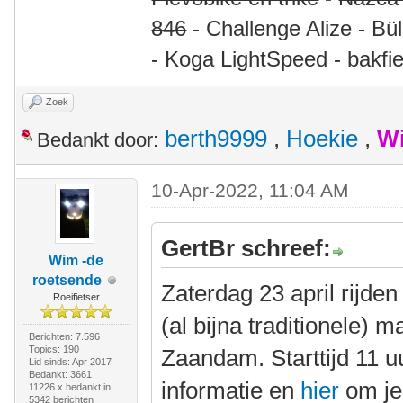
846
- Challenge Alize - Bü
- Koga LightSpeed - bakfie
Zoek
berth9999
,
Hoekie
,
Wi
Bedankt door:
10-Apr-2022, 11:04 AM
GertBr schreef:
Wim -de
roetsende
Zaterdag 23 april rijde
Roeifietser
(al bijna traditionele) 
Berichten: 7.596
Topics: 190
Zaandam. Starttijd 11 u
Lid sinds: Apr 2017
Bedankt: 3661
informatie en
hier
om je 
11226 x bedankt in
5342 berichten