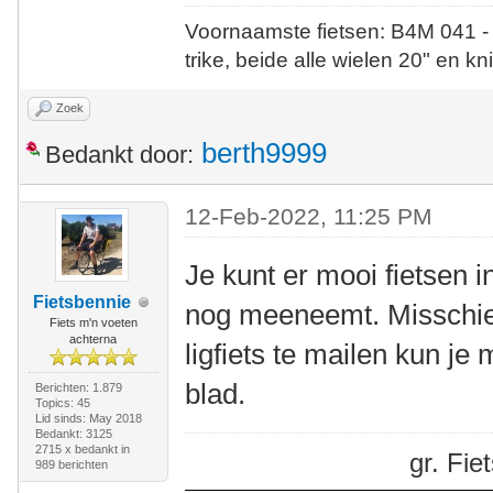
Voornaamste fietsen: B4M 041 -
trike, beide alle wielen 20" en kn
Zoek
berth9999
Bedankt door:
12-Feb-2022, 11:25 PM
Je kunt er mooi fietsen i
Fietsbennie
nog meeneemt. Misschien
Fiets m'n voeten
achterna
ligfiets te mailen kun j
blad.
Berichten: 1.879
Topics: 45
Lid sinds: May 2018
Bedankt: 3125
2715 x bedankt in
gr. Fi
989 berichten