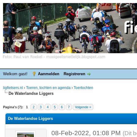
Welkom gast!
Aanmelden
Registreren
ligfietsers.nl
›
Toeren, tochten en agenda
›
Toertochten
De Waterlandse Liggers
elde waardering is 0
Pagina's (7):
1
2
3
4
5
6
7
Volgende »
De Waterlandse Liggers
08-Feb-2022, 01:08 PM
(Dit 