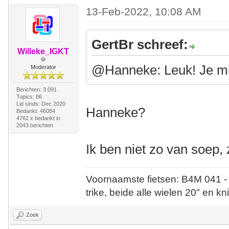
13-Feb-2022, 10:08 AM
GertBr schreef:
Willeke_IGKT
@Hanneke: Leuk! Je mi
Moderator
Berichten: 3.091
Topics: 86
Lid sinds: Dec 2020
Hanneke?
Bedankt: 46084
4762 x bedankt in
2043 berichten
Ik ben niet zo van soep,
Voornaamste fietsen: B4M 041 -
trike, beide alle wielen 20" en kn
Zoek