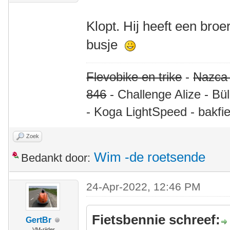
Klopt. Hij heeft een br
busje
Flevobike en trike
-
Nazca
846
- Challenge Alize - Bü
- Koga LightSpeed - bakfie
Zoek
Wim -de roetsende
Bedankt door:
24-Apr-2022, 12:46 PM
Fietsbennie schreef:
GertBr
VM-rijder