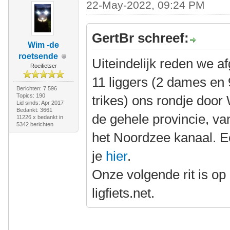
22-May-2022, 09:24 PM
GertBr schreef:
Wim -de
roetsende
Uiteindelijk reden we a
Roeifietser
11 liggers (2 dames en
Berichten: 7.596
Topics: 190
trikes) ons rondje doo
Lid sinds: Apr 2017
Bedankt: 3661
de gehele provincie, va
11226 x bedankt in
5342 berichten
het Noordzee kanaal. E
je
hier
.
Onze volgende rit is op 
ligfiets.net.