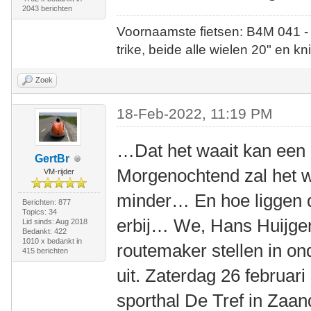
2043 berichten
Voornaamste fietsen: B4M 041 -
trike, beide alle wielen 20" en kn
Zoek
18-Feb-2022, 11:19 PM
…Dat het waait kan een 
GertBr
Morgenochtend zal het w
VM-rijder
minder… En hoe liggen 
Berichten: 877
Topics: 34
erbij… We, Hans Huijgen 
Lid sinds: Aug 2018
Bedankt: 422
1010 x bedankt in
routemaker stellen in on
415 berichten
uit. Zaterdag 26 februari
sporthal De Tref in Zaa