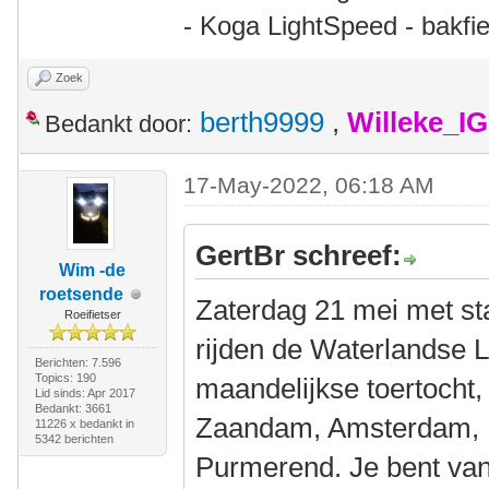
- Koga LightSpeed - bakfie
Zoek
berth9999
,
Willeke_I
Bedankt door:
17-May-2022, 06:18 AM
GertBr schreef:
Wim -de
roetsende
Zaterdag 21 mei met st
Roeifietser
rijden de Waterlandse 
Berichten: 7.596
Topics: 190
maandelijkse toertocht,
Lid sinds: Apr 2017
Bedankt: 3661
Zaandam, Amsterdam,
11226 x bedankt in
5342 berichten
Purmerend. Je bent va