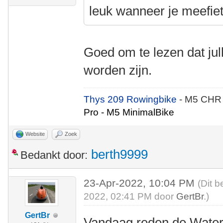
leuk wanneer je meefiet
Goed om te lezen dat jul
worden zijn.
Thys 209 Rowingbike
- M5 CHR
Pro - M5 MinimalBike
Website
Zoek
berth9999
Bedankt door:
23-Apr-2022, 10:04 PM
(Dit b
2022, 02:41 PM door
GertBr
.)
GertBr
Vandaag reden de Waterl