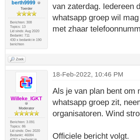
berth9999
van zaterdag. Iedereen d
Toerder
whatsapp groep wil mag m
Berichten: 308
met zhaar telefoonnumm
Topics: 13
Lid sinds: Aug 2020
Bedankt: 711
430 x bedankt in 190
berichten
Zoek
18-Feb-2022, 10:46 PM
Als je van plan bent om 
Willeke_IGKT
whatsapp groep zit, nee
Moderator
organisatoren. Wind stroo
Berichten: 3.091
Topics: 86
Lid sinds: Dec 2020
Officiele bericht volgt.
Bedankt: 46084
4762 x bedankt in