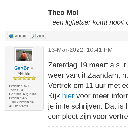
Theo Mol
- een ligfietser komt nooit
Website
Zoek
13-Mar-2022, 10:41 PM
Zaterdag 19 maart a.s. r
GertBr
weer vanuit Zaandam, nu 
VM-rijder
Vertrek om 11 uur met ee
Berichten: 877
Topics: 34
Kijk
hier
voor meer infor
Lid sinds: Aug 2018
Bedankt: 422
1010 x bedankt in
je in te schrijven. Dat i
415 berichten
compleet zijn voor vert