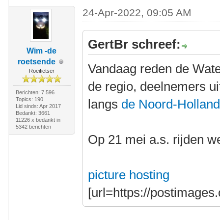
24-Apr-2022, 09:05 AM
GertBr schreef:
Wim -de
roetsende
Vandaag reden de Water
Roeifietser
de regio, deelnemers u
Berichten: 7.596
Topics: 190
langs
de Noord-Holland
Lid sinds: Apr 2017
Bedankt: 3661
11226 x bedankt in
5342 berichten
Op 21 mei a.s. rijden 
picture hosting
[url=https://postimages.o