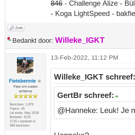
846
- Challenge Alize - Bü
- Koga LightSpeed - bakfie
Zoek
Willeke_IGKT
Bedankt door:
13-Feb-2022, 11:12 PM
Willeke_IGKT schreef
Fietsbennie
Fiets m'n voeten
achterna
GertBr schreef:
Berichten: 1.879
@Hanneke: Leuk! Je m
Topics: 45
Lid sinds: May 2018
Bedankt: 3125
2715 x bedankt in
989 berichten