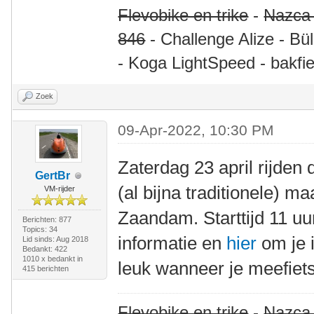
Flevobike en trike
-
Nazca
846
- Challenge Alize - Bü
- Koga LightSpeed - bakfie
Zoek
09-Apr-2022, 10:30 PM
Zaterdag 23 april rijden
GertBr
(al bijna traditionele) m
VM-rijder
Zaandam. Starttijd 11 uu
Berichten: 877
Topics: 34
informatie en
hier
om je i
Lid sinds: Aug 2018
Bedankt: 422
1010 x bedankt in
leuk wanneer je meefiets
415 berichten
Flevobike en trike
-
Nazca