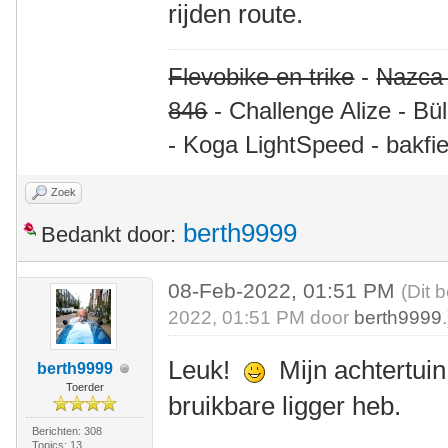
rijden route.
Flevobike en trike
-
Nazca
846
- Challenge Alize - Bü
- Koga LightSpeed - bakfie
Zoek
berth9999
Bedankt door:
08-Feb-2022, 01:51 PM
(Dit 
2022, 01:51 PM door
berth9999
.
Leuk!
Mijn achtertuin
berth9999
Toerder
bruikbare ligger heb.
Berichten: 308
Topics: 13