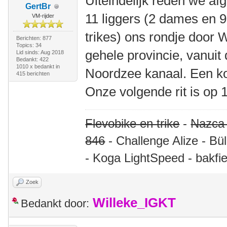
Uiteindelijk reden we a
GertBr
11 liggers (2 dames en 
VM-rijder
trikes) ons rondje door
Berichten: 877
Topics: 34
gehele provincie, vanuit
Lid sinds: Aug 2018
Bedankt: 422
1010 x bedankt in
Noordzee kanaal. Een ko
415 berichten
Onze volgende rit is op 18
Flevobike en trike
-
Nazca
846
- Challenge Alize - Bü
- Koga LightSpeed - bakfie
Zoek
Willeke_IGKT
Bedankt door: