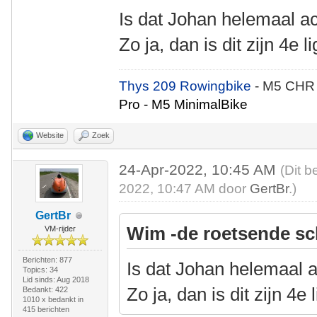
Is dat Johan helemaal a
Zo ja, dan is dit zijn 4e li
Thys 209 Rowingbike
- M5 CHR
Pro - M5 MinimalBike
Website
Zoek
24-Apr-2022, 10:45 AM
(Dit b
2022, 10:47 AM door
GertBr
.)
GertBr
Wim -de roetsende sc
VM-rijder
Berichten: 877
Is dat Johan helemaal 
Topics: 34
Lid sinds: Aug 2018
Zo ja, dan is dit zijn 4e 
Bedankt: 422
1010 x bedankt in
415 berichten