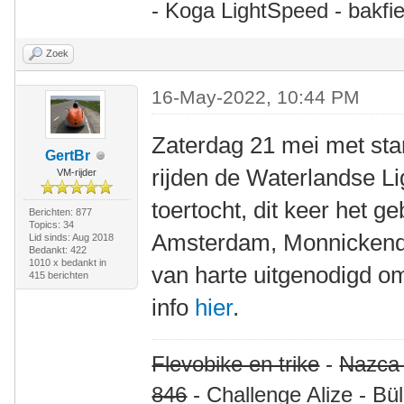
- Koga LightSpeed - bakfie
Zoek
16-May-2022, 10:44 PM
Zaterdag 21 mei met sta
GertBr
rijden de Waterlandse L
VM-rijder
toertocht, dit keer het 
Berichten: 877
Topics: 34
Amsterdam, Monnickend
Lid sinds: Aug 2018
Bedankt: 422
1010 x bedankt in
van harte uitgenodigd om
415 berichten
info
hier
.
Flevobike en trike
-
Nazca
846
- Challenge Alize - Bü