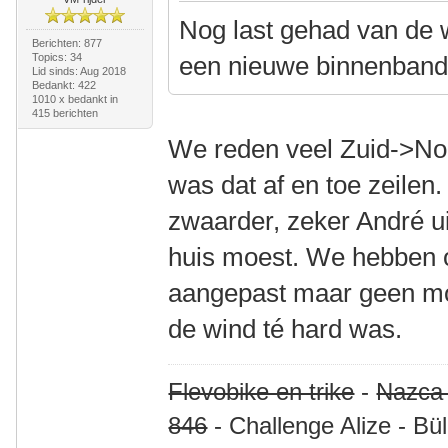
Nog last gehad van de w
Berichten: 877
Topics: 34
een nieuwe binnenband 
Lid sinds: Aug 2018
Bedankt: 422
1010 x bedankt in
415 berichten
We reden veel Zuid->Noo
was dat af en toe zeilen
zwaarder, zeker André u
huis moest. We hebben 
aangepast maar geen mo
de wind té hard was.
Flevobike en trike
-
Nazca
846
- Challenge Alize - Bü