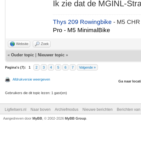
Ik zie dat de MGINL-Stra
Thys 209 Rowingbike
- M5 CHR
Pro - M5 MinimalBike
Website
Zoek
«
Ouder topic
|
Nieuwer topic
»
Pagina's (7):
1
2
3
4
5
6
7
Volgende »
Afdrukversie weergeven
Ga naar locat
Gebruikers die dit topic lezen: 1 gast(en)
Ligfietsers.nl
Naar boven
Archiefmodus
Nieuwe berichten
Berichten va
Aangedreven door
MyBB
, © 2002-2026
MyBB Group
.