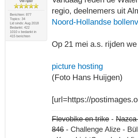
VM-rijder
regio, deelnemers uit 
Berichten: 877
Topics: 34
Noord-Hollandse bollen
Lid sinds: Aug 2018
Bedankt: 422
1010 x bedankt in
415 berichten
Op 21 mei a.s. rijden w
picture hosting
(Foto Hans Huijgen)
[url=https://postimages.org
Flevobike en trike
-
Nazca
846
- Challenge Alize - Bü