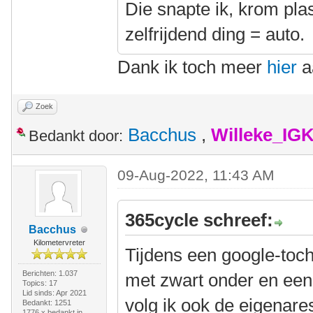
Die snapte ik, krom pla
zelfrijdend ding = auto.
Dank ik toch meer
hier
a
Zoek
Bacchus
,
Willeke_IG
Bedankt door:
09-Aug-2022, 11:43 AM
365cycle schreef:
Bacchus
Kilometervreter
Tijdens een google-toc
Berichten: 1.037
met zwart onder en een 
Topics: 17
Lid sinds: Apr 2021
volg ik ook de eigenare
Bedankt: 1251
1776 x bedankt in