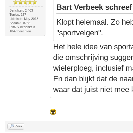
Bart Verbeek schreef
Berichten: 2.403
Topics: 137
Lid sinds: May 2018
Klopt helemaal. Zo heb
Bedankt: 8785
3987 x bedankt in
"sportvelgen".
1847 berichten
Het hele idee van sport
die omschrijving sugger
wielerploeg, inclusief m
En dan blijkt dat de na
waar dat juist niet mee 
Zoek