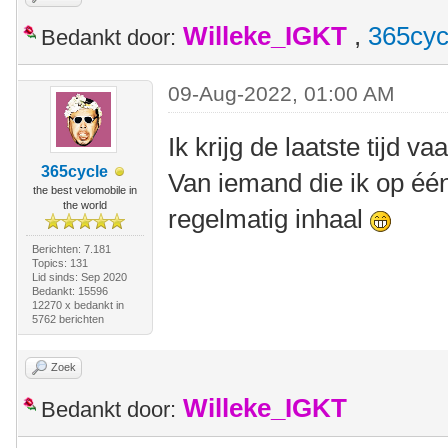
Willeke_IGKT
,
365cyc
Bedankt door:
09-Aug-2022, 01:00 AM
Ik krijg de laatste tijd v
365cycle
Van iemand die ik op é
the best velomobile in
the world
regelmatig inhaal
Berichten: 7.181
Topics: 131
Lid sinds: Sep 2020
Bedankt: 15596
12270 x bedankt in
5762 berichten
Zoek
Willeke_IGKT
Bedankt door: