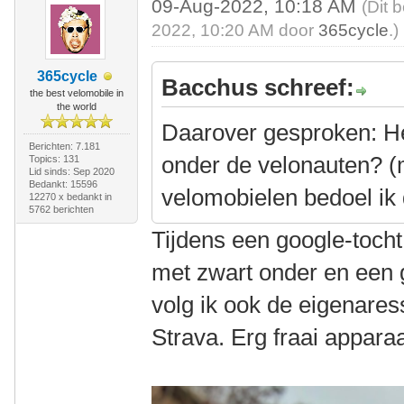
09-Aug-2022, 10:18 AM
(Dit 
2022, 10:20 AM door
365cycle
.)
365cycle
Bacchus schreef:
the best velomobile in
the world
Daarover gesproken: 
Berichten: 7.181
onder de velonauten? (m
Topics: 131
Lid sinds: Sep 2020
Bedankt: 15596
velomobielen bedoel ik
12270 x bedankt in
5762 berichten
Tijdens een google-toch
met zwart onder en een g
volg ik ook de eigenares
Strava. Erg fraai apparaat