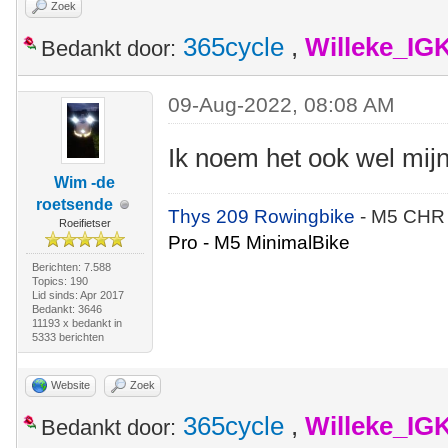
Zoek
365cycle
,
Willeke_IG
Bedankt door:
09-Aug-2022, 08:08 AM
Ik noem het ook wel mijn
Wim -de
roetsende
Thys 209 Rowingbike
- M5 CHR
Roeifietser
Pro - M5 MinimalBike
Berichten: 7.588
Topics: 190
Lid sinds: Apr 2017
Bedankt: 3646
11193 x bedankt in
5333 berichten
Website
Zoek
365cycle
,
Willeke_IG
Bedankt door: