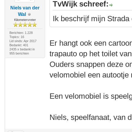
TvWijk schreef:
Niels van der
Wal
Ik beschrijf mijn Strada
Kilometervreter
Berichten: 1.228
Topics: 16
Er hangt ook een cartoo
Lid sinds: Apr 2017
Bedankt: 401
2435 x bedankt in
trapauto op het toilet va
955 berichten
Ouders snappen deze oms
velomobiel een autootje
Een velomobiel is spee
Niels, speelfanaat, van 