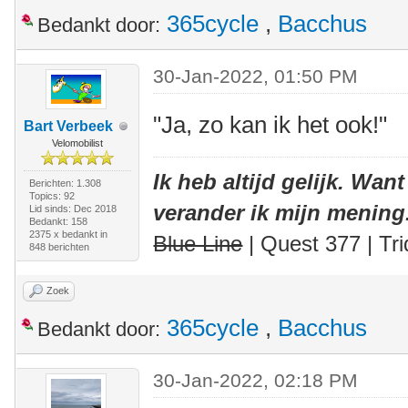
365cycle
,
Bacchus
Bedankt door:
30-Jan-2022, 01:50 PM
"Ja, zo kan ik het ook!"
Bart Verbeek
Velomobilist
Ik heb altijd gelijk. Want
Berichten: 1.308
Topics: 92
verander ik mijn mening
Lid sinds: Dec 2018
Bedankt: 158
2375 x bedankt in
Blue Line
| Quest 377 | Tri
848 berichten
Zoek
365cycle
,
Bacchus
Bedankt door:
30-Jan-2022, 02:18 PM