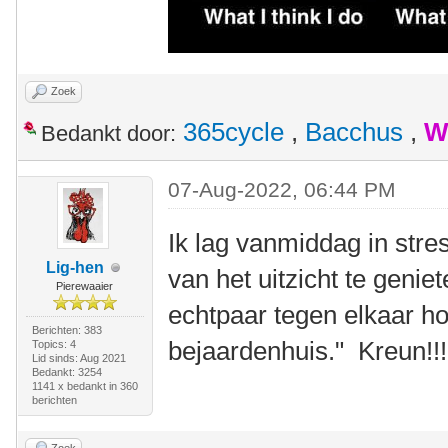
Zoek
365cycle
,
Bacchus
,
W
Bedankt door:
07-Aug-2022, 06:44 PM
Ik lag vanmiddag in stre
Lig-hen
van het uitzicht te genie
Pierewaaier
echtpaar tegen elkaar ho
Berichten: 383
bejaardenhuis." Kreun!
Topics: 4
Lid sinds: Aug 2021
Bedankt: 3254
1141 x bedankt in 360
berichten