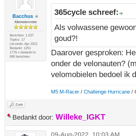
365cycle schreef:
Bacchus
Kilometervreter
Als volwassene gewoon 
Berichten: 1.037
goud?!
Topics: 17
Lid sinds: Apr 2021
Bedankt: 1251
Daarover gesproken: H
1776 x bedankt in
890 berichten
onder de velonauten? (m
velomobielen bedoel ik 
M5 M-Racer
/
Challenge Hurricane
/ 
Zoek
Willeke_IGKT
Bedankt door:
09-Aug-2022, 10:03 AM