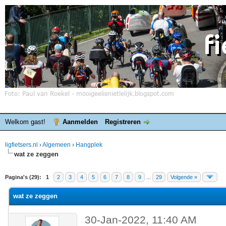
Welkom gast!
Aanmelden
Registreren
ligfietsers.nl
›
Algemeen
›
Hangplek
wat ze zeggen
elde waardering is 0
Pagina's (29):
1
2
3
4
5
6
7
8
9
...
29
Volgende »
wat ze zeggen
30-Jan-2022, 11:40 AM