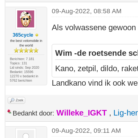
09-Aug-2022, 08:58 AM
Als volwassene gewoon d
365cycle
the best velomobile in
the world
Wim -de roetsende sc
Berichten: 7.181
Topics: 131
Kano, zetpil, dildo, rake
Lid sinds: Sep 2020
Bedankt: 15596
12270 x bedankt in
Landkano vind ik ook w
5762 berichten
Zoek
Willeke_IGKT
,
Lig-he
Bedankt door:
09-Aug-2022, 09:11 AM