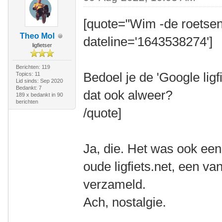
[quote="Wim -de roetsen
Theo Mol
dateline='1643538274']
ligfietser
Berichten: 119
Bedoel je de 'Google ligfi
Topics: 11
Lid sinds: Sep 2020
Bedankt: 7
dat ook alweer?
189 x bedankt in 90
berichten
/quote]
Ja, die. Het was ook een
oude ligfiets.net, een v
verzameld.
Ach, nostalgie.