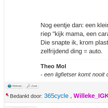
Nog eentje dan: een kle
riep "kijk mama, een car
Die snapte ik, krom plas
zelfrijdend ding = auto.
Theo Mol
- een ligfietser komt nooit
Website
Zoek
365cycle
,
Willeke_IG
Bedankt door: