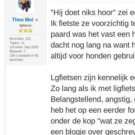
"Hij doet niks hoor" zei 
Theo Mol
Ik fietste ze voorzichtig
ligfietser
paard was het vast een he
Berichten: 119
dacht nog lang na want he
Topics: 11
Lid sinds: Sep 2020
Bedankt: 7
altijd voor honden gebrui
189 x bedankt in 90
berichten
Lgfietsen zijn kennelijk 
Zo lang als ik met ligfie
Belangstellend, angstig,
heb het op een eerder fo
onder de kop "wat ze zeg
een blogje over geschre