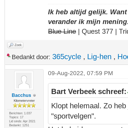
Ik heb altijd gelijk. Want
verander ik mijn mening
Blue Line
| Quest 377 | Tri
Zoek
365cycle
,
Lig-hen
,
Ho
Bedankt door:
09-Aug-2022, 07:59 PM
Bart Verbeek schreef:
Bacchus
Kilometervreter
Klopt helemaal. Zo heb 
Berichten: 1.037
"sportvelgen".
Topics: 17
Lid sinds: Apr 2021
Bedankt: 1251