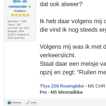
Wim -de
dat ook alweer?
roetsende
Roeifietser
Ik heb daar volgens mij 
Berichten: 7.588
Topics: 190
die vind ik nog steeds er
Lid sinds: Apr 2017
Bedankt: 3646
11193 x bedankt in
5333 berichten
Volgens mij was ik met d
verkeerslicht.
Staat daar een meisje van
opzij en zegt: "Ruilen m
Thys 209 Rowingbike
- M5 CHR
Pro - M5 MinimalBike
Website
Zoek