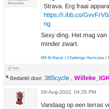
890 berichten
Strava. Erg fraai apparaa
https://i.ibb.co/GvvFrV
ng
Sexy ding. Het mag van 
minder zwart.
M5 M-Racer
/
Challenge Hurricane
/ 
Zoek
365cycle
,
Willeke_IG
Bedankt door:
09-Aug-2022, 04:25 PM
Vandaag op een terras vr