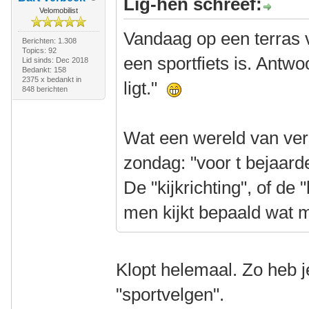
Lig-hen schreef:
Velomobilist
Vandaag op een terras v
Berichten: 1.308
Topics: 92
een sportfiets is. Antwo
Lid sinds: Dec 2018
Bedankt: 158
2375 x bedankt in
ligt."
848 berichten
Wat een wereld van ver
zondag: "voor t bejaar
De "kijkrichting", of de 
men kijkt bepaald wat m
Klopt helemaal. Zo heb j
"sportvelgen".