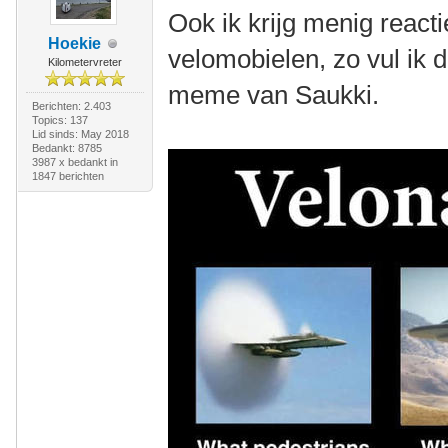
Ook ik krijg menig react
Hoekie
velomobielen, zo vul ik d
Kilometervreter
meme van Saukki.
Berichten: 2.403
Topics: 137
Lid sinds: May 2018
Bedankt: 8785
3987 x bedankt in
1847 berichten