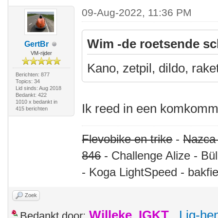
09-Aug-2022, 11:36 PM
Wim -de roetsende sc
GertBr
VM-rijder
Kano, zetpil, dildo, rake
Berichten: 877
Topics: 34
Lid sinds: Aug 2018
Bedankt: 422
1010 x bedankt in
Ik reed in een komkommer
415 berichten
Flevobike en trike
-
Nazca
846
- Challenge Alize - Bü
- Koga LightSpeed - bakfie
Zoek
Willeke_IGKT
,
Lig-he
Bedankt door: