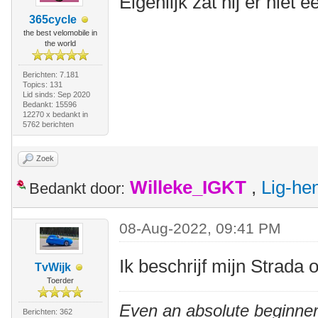
Eigenlijk zat hij er niet
365cycle
the best velomobile in
the world
Berichten: 7.181
Topics: 131
Lid sinds: Sep 2020
Bedankt: 15596
12270 x bedankt in
5762 berichten
Zoek
Willeke_IGKT
,
Lig-he
Bedankt door:
08-Aug-2022, 09:41 PM
Ik beschrijf mijn Strada 
TvWijk
Toerder
Even an absolute beginner
Berichten: 362