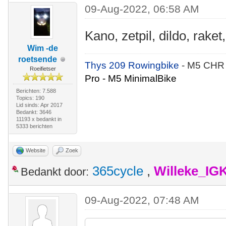
09-Aug-2022, 06:58 AM
Kano, zetpil, dildo, raket
Wim -de
roetsende
Thys 209 Rowingbike
- M5 CHR
Roeifietser
Pro - M5 MinimalBike
Berichten: 7.588
Topics: 190
Lid sinds: Apr 2017
Bedankt: 3646
11193 x bedankt in
5333 berichten
Website
Zoek
365cycle
,
Willeke_IG
Bedankt door:
09-Aug-2022, 07:48 AM