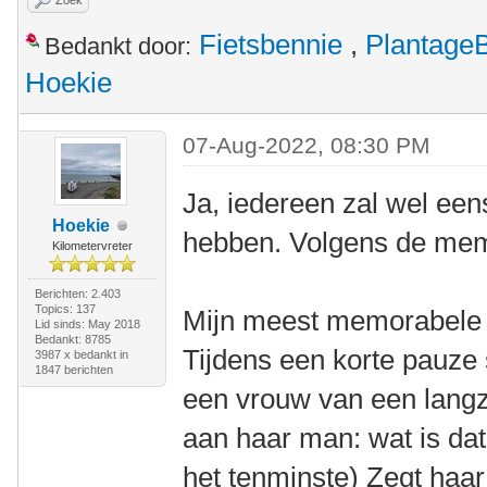
Zoek
Fietsbennie
,
Plantage
Bedankt door:
Hoekie
07-Aug-2022, 08:30 PM
Ja, iedereen zal wel een
Hoekie
hebben. Volgens de mem
Kilometervreter
Berichten: 2.403
Topics: 137
Mijn meest memorabele t
Lid sinds: May 2018
Bedankt: 8785
Tijdens een korte pauze 
3987 x bedankt in
1847 berichten
een vrouw van een langz
aan haar man: wat is dat
het tenminste) Zegt haar 