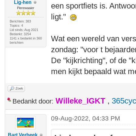
Lig-hen
een sportfiets is. Antwoo
Pierewaaier
ligt."
Berichten: 383
Topics: 4
Lid sinds: Aug 2021
Bedankt: 3254
Wat een wereld van vers
1141 x bedankt in 360
berichten
zondag: "voor t bejaard
De "kijkrichting", of de "
men kijkt bepaald wat me
Zoek
Willeke_IGKT
,
365cyc
Bedankt door:
09-Aug-2022, 04:33 PM
Bart Verbeek