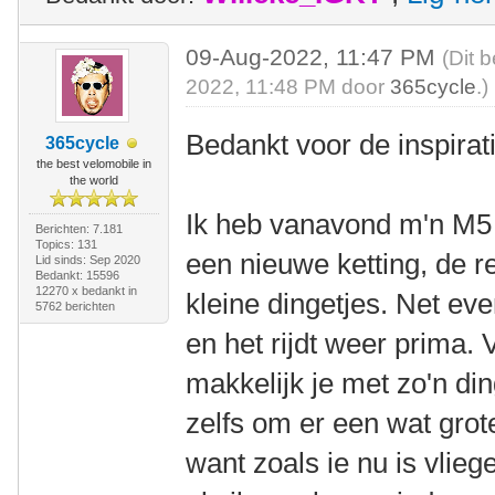
09-Aug-2022, 11:47 PM
(Dit 
2022, 11:48 PM door
365cycle
.)
Bedankt voor de inspirat
365cycle
the best velomobile in
the world
Ik heb vanavond m'n M
Berichten: 7.181
Topics: 131
een nieuwe ketting, de 
Lid sinds: Sep 2020
Bedankt: 15596
12270 x bedankt in
kleine dingetjes. Net even
5762 berichten
en het rijdt weer prima.
makkelijk je met zo'n di
zelfs om er een wat grot
want zoals ie nu is vlie