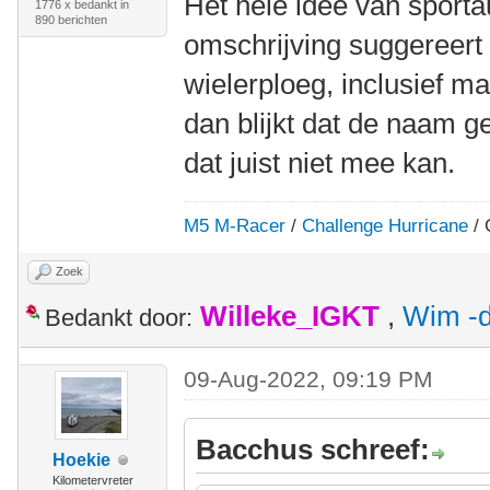
Het hele idee van sportau
1776 x bedankt in
890 berichten
omschrijving suggereert 
wielerploeg, inclusief ma
dan blijkt dat de naam g
dat juist niet mee kan.
M5 M-Racer
/
Challenge Hurricane
/ 
Zoek
Willeke_IGKT
,
Wim -d
Bedankt door:
09-Aug-2022, 09:19 PM
Bacchus schreef:
Hoekie
Kilometervreter