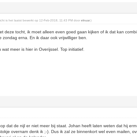
richt is het laatst bewerkt op 12-Feb-2018, 11:43 PM door
elnuar
.)
t deze tocht, ik moet alleen even goed gaan kijken of ik dat kan com
de zondag erna. En ik daar ook vrijwilliger ben.
at meer is hier in Overijssel. Top initiatief.
op dat de nijl er niet meer bij staat. Johan heeft laten weten dat hij e
t stokje overnam denk ik ;-). Dus ik zal ze binnenkort wel even mailen, o