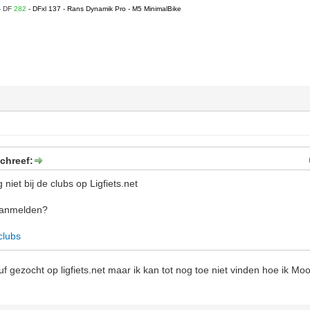
- DF
282
- DFxl 137 - Rans Dynamik Pro - M5 MinimalBike
chreef:
niet bij de clubs op Ligfiets.net
aanmelden?
/clubs
suf gezocht op ligfiets.net maar ik kan tot nog toe niet vinden hoe ik Moo