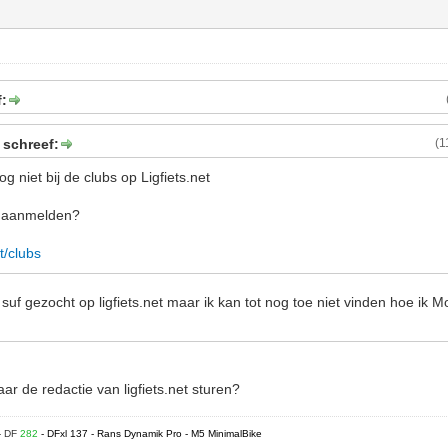
f:
 schreef:
(1
g niet bij de clubs op Ligfiets.net
n aanmelden?
et/clubs
n suf gezocht op ligfiets.net maar ik kan tot nog toe niet vinden hoe ik
ar de redactie van ligfiets.net sturen?
- DF
282
- DFxl 137 - Rans Dynamik Pro - M5 MinimalBike