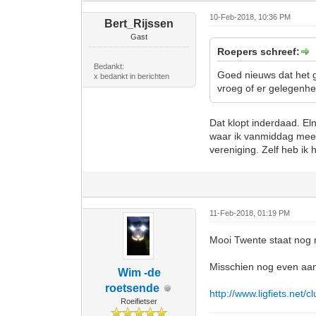
10-Feb-2018, 10:36 PM
Bert_Rijssen
Gast
Roepers schreef:
Bedankt:
Goed nieuws dat het g
x bedankt in berichten
vroeg of er gelegenhei
Dat klopt inderdaad. El
waar ik vanmiddag mee
vereniging. Zelf heb ik
11-Feb-2018, 01:19 PM
Mooi Twente staat nog ni
Misschien nog even a
Wim -de
roetsende
http://www.ligfiets.net/c
Roeifietser