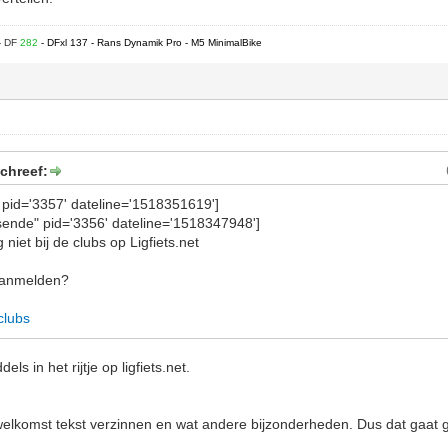
- DF
282
- DFxl 137 - Rans Dynamik Pro - M5 MinimalBike
chreef:
 pid='3357' dateline='1518351619']
sende" pid='3356' dateline='1518347948']
niet bij de clubs op Ligfiets.net
aanmelden?
/clubs
ls in het rijtje op ligfiets.net.
lkomst tekst verzinnen en wat andere bijzonderheden. Dus dat gaat