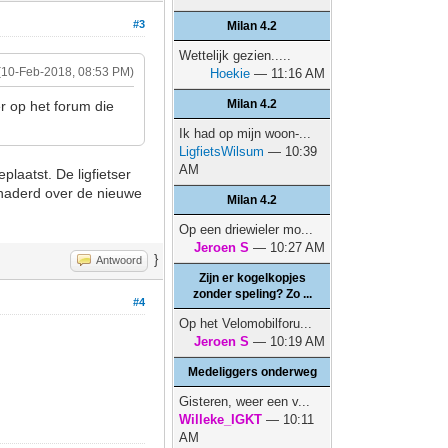
#3
Milan 4.2
Wettelijk gezien.....
(10-Feb-2018, 08:53 PM)
Hoekie
— 11:16 AM
Milan 4.2
r op het forum die
Ik had op mijn woon-...
LigfietsWilsum
— 10:39
AM
laatst. De ligfietser
naderd over de nieuwe
Milan 4.2
Op een driewieler mo...
Jeroen S
— 10:27 AM
}
Antwoord
Zijn er kogelkopjes
zonder speling? Zo ...
#4
Op het Velomobilforu...
Jeroen S
— 10:19 AM
Medeliggers onderweg
Gisteren, weer een v...
Willeke_IGKT
— 10:11
AM