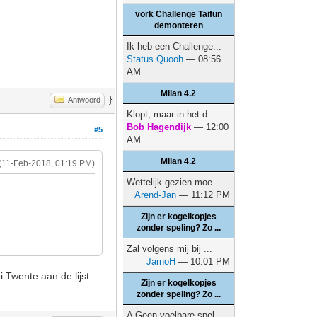
vork Challenge Taifun
demonteren
Ik heb een Challenge...
Status Quooh
— 08:56
AM
Milan 4.2
}
Antwoord
Klopt, maar in het d...
Bob Hagendijk
— 12:00
#5
AM
Milan 4.2
(11-Feb-2018, 01:19 PM)
Wettelijk gezien moe...
Arend-Jan
— 11:12 PM
Zijn er kogelkopjes
zonder speling? Zo ...
Zal volgens mij bij ...
JarnoH
— 10:01 PM
i Twente aan de lijst
Zijn er kogelkopjes
zonder speling? Zo ...
A Geen voelbare spel...