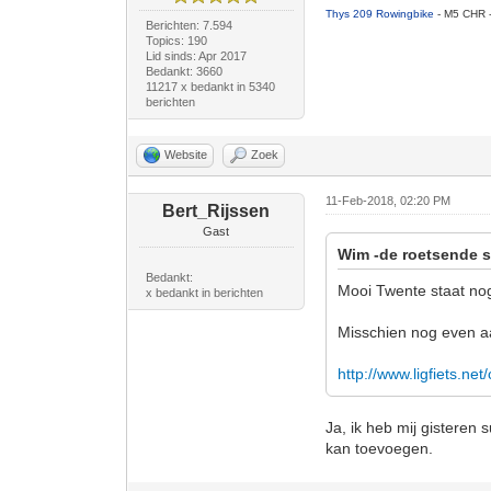
Thys 209 Rowingbike
- M5 CHR 
Berichten: 7.594
Topics: 190
Lid sinds: Apr 2017
Bedankt: 3660
11217 x bedankt in 5340
berichten
Website
Zoek
11-Feb-2018, 02:20 PM
Bert_Rijssen
Gast
Wim -de roetsende s
Bedankt:
Mooi Twente staat nog 
x bedankt in berichten
Misschien nog even 
http://www.ligfiets.net
Ja, ik heb mij gisteren 
kan toevoegen.