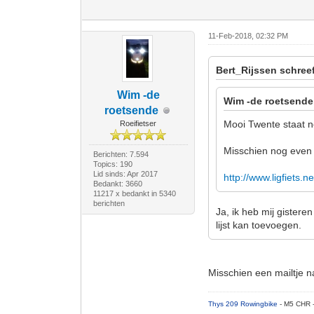
11-Feb-2018, 02:32 PM
Bert_Rijssen schree
Wim -de
Wim -de roetsende
roetsende
Mooi Twente staat no
Roeifietser
Misschien nog eve
Berichten: 7.594
Topics: 190
Lid sinds: Apr 2017
http://www.ligfiets.n
Bedankt: 3660
11217 x bedankt in 5340
berichten
Ja, ik heb mij gistere
lijst kan toevoegen.
Misschien een mailtje na
Thys 209 Rowingbike
- M5 CHR 