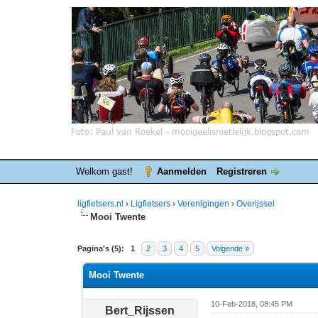
Welkom gast!
Aanmelden
Registreren
ligfietsers.nl
›
Ligfietsers
›
Verenigingen
›
Overijssel
Mooi Twente
0 stemmen - gemiddelde waardering is 0
1
2
3
4
5
Pagina's (5):
1
2
3
4
5
Volgende »
Mooi Twente
10-Feb-2018, 08:45 PM
Bert_Rijssen