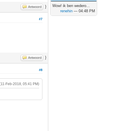
Wow! ik ben wedero...
}
Antwoord
renehin
— 04:48 PM
#7
}
Antwoord
#8
(11-Feb-2018, 05:41 PM)