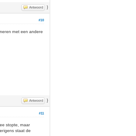
}
Antwoord
#10
bineren met een andere
}
Antwoord
#11
rmee stopte, maar
verigens staat de