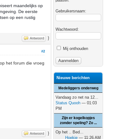
plaatsen.
niseert maandelijks op
Gebruikersnaam:
mgeving. De eerste
tsen op een rustig
Wachtwoord:
}
Antwoord
Mij onthouden
#2
 op het forum die vroeg
Nieuwe berichten
Medeliggers onderweg
Vandaag zo net na 12...
Status Quooh
— 01:03
PM
Zijn er kogelkopjes
zonder speling? Zo ...
Op het .. Bed...
}
Antwoord
Hoekie
— 11:26 AM