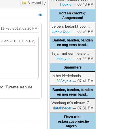
}
Antwoord
Hoekie
— 09:48 PM
Kort en krachtig:
#6
Aangenaam!
Jeroen, bedankt voor...
(11-Feb-2018, 02:20 PM)
LekkerDoen
— 08:54 PM
Banden, banden, banden
1-Feb-2018, 01:19 PM)
en nog eens band...
Tsja, met een heiste...
365cycle
— 07:44 PM
Spammers
In het Nederlands ...
365cycle
— 07:41 PM
 Mooi Twente aan de
Banden, banden, banden
en nog eens band...
Vandaag m'n nieuwe C...
datakneder
— 07:31 PM
Flevo-trike
restauratieprojectje
afgero...