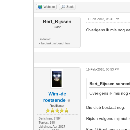
Website
Zoek
11-Feb-2018, 05:41 PM
Bert_Rijssen
Gast
Overigens ik mis nog een 
Bedankt:
x bedankt in berichten
11-Feb-2018, 06:53 PM
Bert_Rijssen schree
Overigens ik mis nog ee
Wim -de
roetsende
Roeifietser
Die club bestaat nog.
Rijden volgens mij nie
Berichten: 7.594
Topics: 190
Lid sinds: Apr 2017
Kan @Roef meer over ve