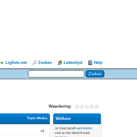
Ligfiets.net
Zoeken
Ledenlijst
Help
Waardering:
Topic Modes
Welkom
Je moet jezelf
aanmelden
#1
voor je een bericht kunt