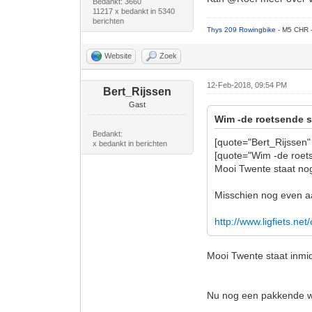
Bedankt: 3660
11217 x bedankt in 5340
berichten
Thys 209 Rowingbike
- M5 CHR 
Website
Zoek
12-Feb-2018, 09:54 PM
Bert_Rijssen
Gast
Wim -de roetsende s
Bedankt:
[quote="Bert_Rijssen"
x bedankt in berichten
[quote="Wim -de roet
Mooi Twente staat nog 
Misschien nog even 
http://www.ligfiets.net
Mooi Twente staat inmidde
Nu nog een pakkende we