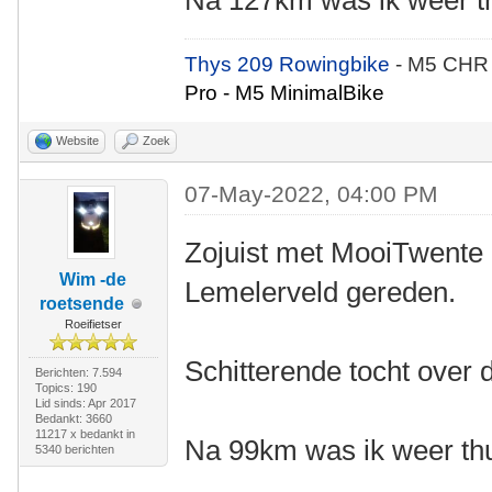
Na 127km was ik weer th
Thys 209 Rowingbike
- M5 CHR
Pro - M5 MinimalBike
Website
Zoek
07-May-2022, 04:00 PM
Zojuist met MooiTwente n
Wim -de
Lemelerveld gereden.
roetsende
Roeifietser
Schitterende tocht over 
Berichten: 7.594
Topics: 190
Lid sinds: Apr 2017
Bedankt: 3660
11217 x bedankt in
Na 99km was ik weer thu
5340 berichten