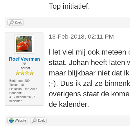
Top initiatief.
Zoek
13-Feb-2018, 02:11 PM
Het viel mij ook meteen o
Roef Veerman
staat. Johan heeft laten 
Toerder
maar blijkbaar niet dat i
Berichten: 289
;-). Dus ik zal ze binnen
Topics: 10
Lid sinds: Dec 2017
overigens staat de komen
Bedankt: 0
41 x bedankt in 27
berichten
de kalender.
Website
Zoek