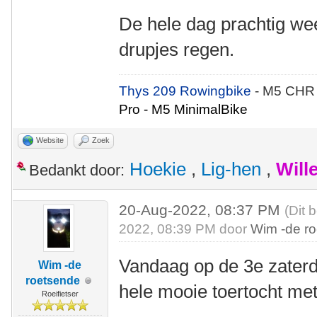
De hele dag prachtig wee
drupjes regen.
Thys 209 Rowingbike
- M5 CHR
Pro - M5 MinimalBike
Website
Zoek
Hoekie
,
Lig-hen
,
Will
Bedankt door:
20-Aug-2022, 08:37 PM
(Dit 
2022, 08:39 PM door
Wim -de r
Vandaag op de 3e zater
Wim -de
roetsende
hele mooie toertocht me
Roeifietser