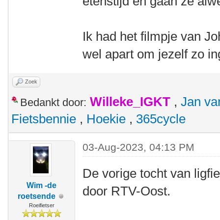
etenstijd en gaan ze alw
Ik had het filmpje van 
wel apart om jezelf zo in
Zoek
Willeke_IGKT
,
Jan va
Bedankt door:
Fietsbennie
,
Hoekie
,
365cycle
03-Aug-2023, 04:13 PM
De vorige tocht van ligfi
Wim -de
door RTV-Oost.
roetsende
Roeifietser