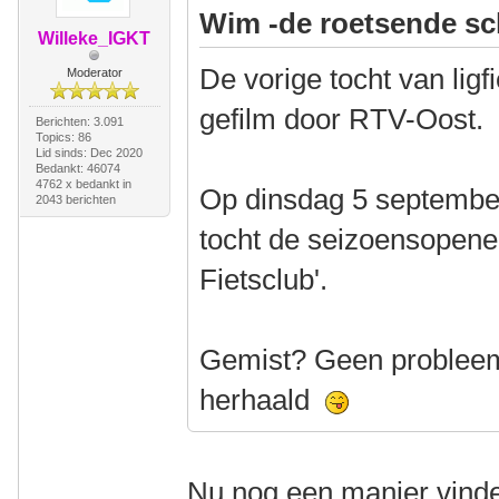
Wim -de roetsende sc
Willeke_IGKT
De vorige tocht van lig
Moderator
gefilm door RTV-Oost.
Berichten: 3.091
Topics: 86
Lid sinds: Dec 2020
Bedankt: 46074
4762 x bedankt in
Op dinsdag 5 september
2043 berichten
tocht de seizoensopene
Fietsclub'.
Gemist? Geen probleem.
herhaald
Nu nog een manier vinden