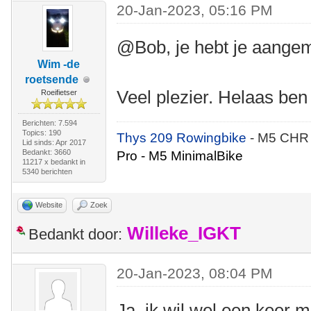
20-Jan-2023, 05:16 PM
@Bob, je hebt je aang
Wim -de
roetsende
Veel plezier. Helaas ben 
Roeifietser
Berichten: 7.594
Topics: 190
Thys 209 Rowingbike
- M5 CHR
Lid sinds: Apr 2017
Bedankt: 3660
Pro - M5 MinimalBike
11217 x bedankt in
5340 berichten
Website
Zoek
Willeke_IGKT
Bedankt door:
20-Jan-2023, 08:04 PM
Ja, ik wil wel een keer