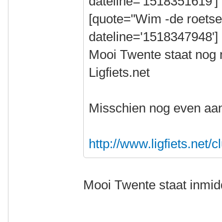
dateline='1518351619']
[quote="Wim -de roetse
dateline='1518347948']
Mooi Twente staat nog n
Ligfiets.net
Misschien nog even a
http://www.ligfiets.net/c
Mooi Twente staat inmiddel