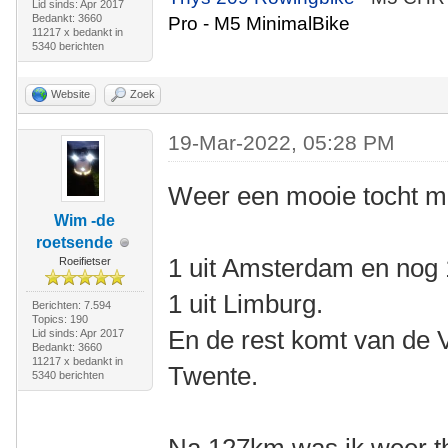
Lid sinds: Apr 2017
Bedankt: 3660
Pro - M5 MinimalBike
11217 x bedankt in
5340 berichten
Website
Zoek
19-Mar-2022, 05:28 PM
Weer een mooie tocht m
Wim -de
roetsende
1 uit Amsterdam en nog 1
Roeifietser
1 uit Limburg.
Berichten: 7.594
Topics: 190
En de rest komt van de V
Lid sinds: Apr 2017
Bedankt: 3660
11217 x bedankt in
Twente.
5340 berichten