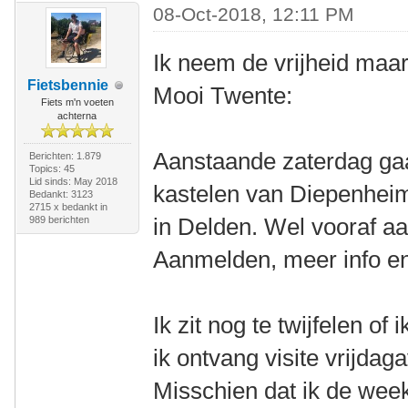
08-Oct-2018, 12:11 PM
Ik neem de vrijheid maa
Fietsbennie
Mooi Twente:
Fiets m'n voeten
achterna
Aanstaande zaterdag ga
Berichten: 1.879
Topics: 45
Lid sinds: May 2018
kastelen van Diepenheim
Bedankt: 3123
2715 x bedankt in
in Delden. Wel vooraf a
989 berichten
Aanmelden, meer info en
Ik zit nog te twijfelen o
ik ontvang visite vrijdag
Misschien dat ik de wee