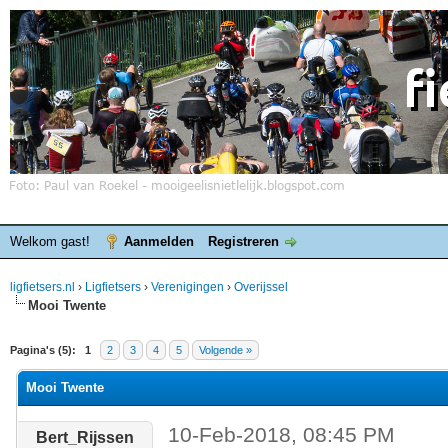
Welkom gast!
Aanmelden
Registreren
ligfietsers.nl
›
Ligfietsers
›
Verenigingen
›
Overijssel
Mooi Twente
elde waardering is 0
Pagina's (5):
1
2
3
4
5
Volgende »
Mooi Twente
10-Feb-2018, 08:45 PM
Bert_Rijssen