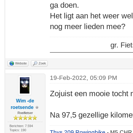
ga doen.
Het ligt aan het weer w
nog meer lieden mee?
gr. Fi
Website
Zoek
19-Feb-2022, 05:09 PM
Zojuist een mooie tocht
Wim -de
roetsende
Na 97,5 gezellige kilome
Roeifietser
Berichten: 7.594
Topics: 190
Thys 209 Rowingbike
- M5 CHR