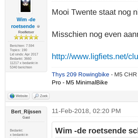
Mooi Twente staat nog nie
Wim -de
roetsende
Misschien nog even aa
Roeifietser
Berichten: 7.594
Topics: 190
http://www.ligfiets.net/cl
Lid sinds: Apr 2017
Bedankt: 3660
11217 x bedankt in
5340 berichten
Thys 209 Rowingbike
- M5 CHR
Pro - M5 MinimalBike
Website
Zoek
11-Feb-2018, 02:20 PM
Bert_Rijssen
Gast
Wim -de roetsende sc
Bedankt:
x bedankt in