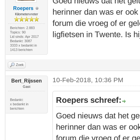
Goed nieuws dat het geluk
Roepers
herinner dan was er ook
Kilometervreter
forum die vroeg of er g
Berichten: 2.883
ligfietsen in Twente. Is h
Topics: 90
Lid sinds: Apr 2017
Bedankt: 3087
3333 x bedankt in
1413 berichten
Zoek
10-Feb-2018, 10:36 PM
Bert_Rijssen
Gast
Roepers schreef:
Bedankt:
x bedankt in
berichten
Goed nieuws dat het gelu
herinner dan was er oo
forum die vroeg of er 