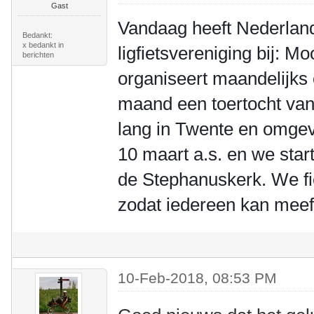
Gast
Vandaag heeft Nederlan
Bedankt:
x bedankt in
ligfietsvereniging bij: 
berichten
organiseert maandelijks
maand een toertocht va
lang in Twente en omgevi
10 maart a.s. en we star
de Stephanuskerk. We fi
zodat iedereen kan meef
10-Feb-2018, 08:53 PM