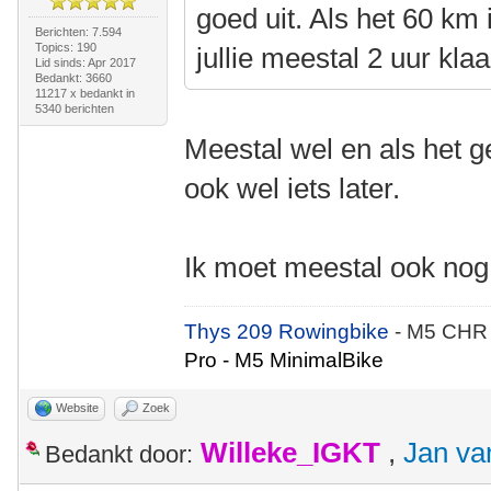
goed uit. Als het 60 km 
Berichten: 7.594
Topics: 190
jullie meestal 2 uur kla
Lid sinds: Apr 2017
Bedankt: 3660
11217 x bedankt in
5340 berichten
Meestal wel en als het g
ook wel iets later.
Ik moet meestal ook nog
Thys 209 Rowingbike
- M5 CHR
Pro - M5 MinimalBike
Website
Zoek
Willeke_IGKT
,
Jan va
Bedankt door: