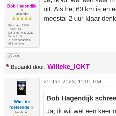
Bob Hagendijk
uit. Als het 60 km is en e
Moderator
meestal 2 uur klaar denk
Berichten: 1.040
Topics: 51
Lid sinds: May 2022
Bedankt: 9
2520 x bedankt in
974 berichten
Zoek
Willeke_IGKT
Bedankt door:
20-Jan-2023, 11:01 PM
Bob Hagendijk schree
Wim -de
roetsende
Ja, ik wil wel een kee
Roeifietser