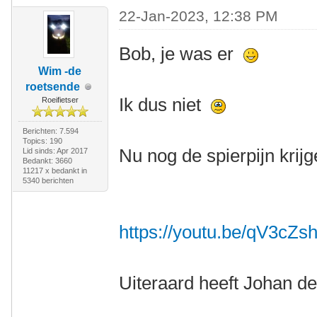
22-Jan-2023, 12:38 PM
Bob, je was er
Wim -de
roetsende
Ik dus niet
Roeifietser
Berichten: 7.594
Topics: 190
Nu nog de spierpijn kri
Lid sinds: Apr 2017
Bedankt: 3660
11217 x bedankt in
5340 berichten
https://youtu.be/qV3cZ
Uiteraard heeft Johan de