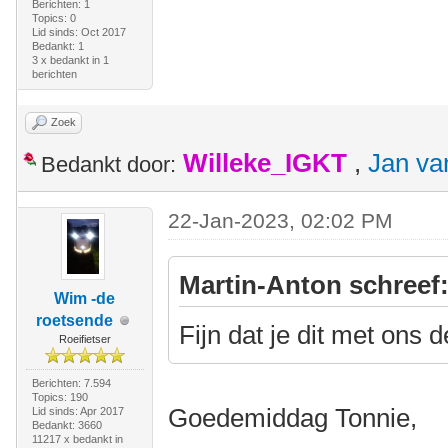
Berichten: 1
Topics: 0
Lid sinds: Oct 2017
Bedankt: 1
3 x bedankt in 1
berichten
Zoek
Willeke_IGKT
,
Jan va
Bedankt door:
22-Jan-2023, 02:02 PM
Martin-Anton schreef
Wim -de
roetsende
Fijn dat je dit met ons
Roeifietser
Berichten: 7.594
Topics: 190
Goedemiddag Tonnie,
Lid sinds: Apr 2017
Bedankt: 3660
11217 x bedankt in