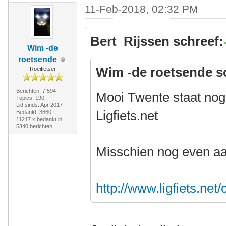
11-Feb-2018, 02:32 PM
Bert_Rijssen schreef:
Wim -de
roetsende
Wim -de roetsende s
Roeifietser
Berichten: 7.594
Mooi Twente staat nog 
Topics: 190
Lid sinds: Apr 2017
Ligfiets.net
Bedankt: 3660
11217 x bedankt in
5340 berichten
Misschien nog even a
http://www.ligfiets.net/