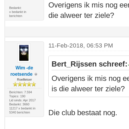
Overigens ik mis nog een c
Bedankt:
x bedankt in
die alweer ter ziele?
berichten
11-Feb-2018, 06:53 PM
Bert_Rijssen schreef:
Wim -de
roetsende
Overigens ik mis nog een 
Roeifietser
is die alweer ter ziele?
Berichten: 7.594
Topics: 190
Lid sinds: Apr 2017
Bedankt: 3660
11217 x bedankt in
Die club bestaat nog.
5340 berichten