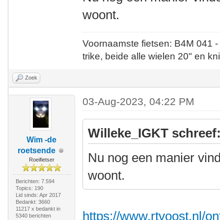
woont.
Voornaamste fietsen: B4M 041 -
trike, beide alle wielen 20" en kn
Zoek
03-Aug-2023, 04:22 PM
Willeke_IGKT schreef
Wim -de
roetsende
Nu nog een manier vinde
Roeifietser
woont.
Berichten: 7.594
Topics: 190
Lid sinds: Apr 2017
Bedankt: 3660
11217 x bedankt in
https://www.rtvoost.nl/o
5340 berichten