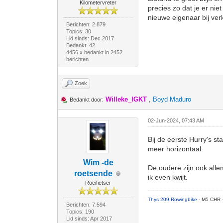
Kilometervreter
precies zo dat je er nie
nieuwe eigenaar bij ver
Berichten: 2.879
Topics: 30
Lid sinds: Dec 2017
Bedankt: 42
4456 x bedankt in 2452
berichten
Zoek
Willeke_IGKT
,
Boyd Maduro
Bedankt door:
02-Jun-2024, 07:43 AM
Bij de eerste Hurry's s
meer horizontaal.
Wim -de
De oudere zijn ook alle
roetsende
ik even kwijt.
Roeifietser
Thys 209 Rowingbike
- M5 CHR 
Berichten: 7.594
Topics: 190
Lid sinds: Apr 2017