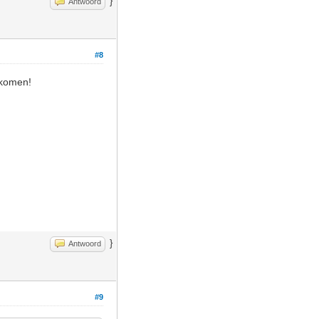
}
Antwoord
#8
 komen!
}
Antwoord
#9