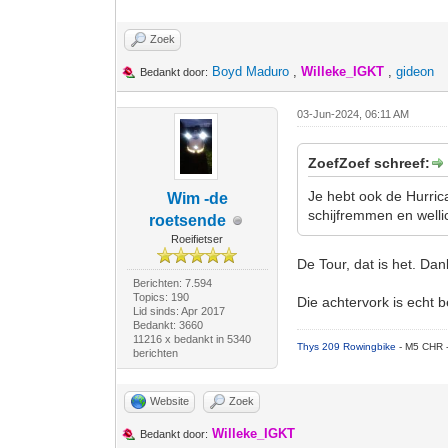
Zoek
Boyd Maduro
,
Willeke_IGKT
,
gideon
Bedankt door:
03-Jun-2024, 06:11 AM
ZoefZoef schreef:
Je hebt ook de Hurrica
Wim -de
schijfremmen en welli
roetsende
Roeifietser
De Tour, dat is het. Dan
Berichten: 7.594
Topics: 190
Die achtervork is echt 
Lid sinds: Apr 2017
Bedankt: 3660
11216 x bedankt in 5340
Thys 209 Rowingbike
- M5 CHR 
berichten
Website
Zoek
Willeke_IGKT
Bedankt door: