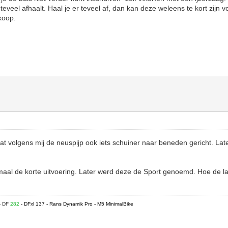
t teveel afhaalt. Haal je er teveel af, dan kan deze weleens te kort zijn
koop.
taat volgens mij de neuspijp ook iets schuiner naar beneden gericht. La
maal de korte uitvoering. Later werd deze de Sport genoemd. Hoe de l
- DF
282
- DFxl 137 - Rans Dynamik Pro - M5 MinimalBike