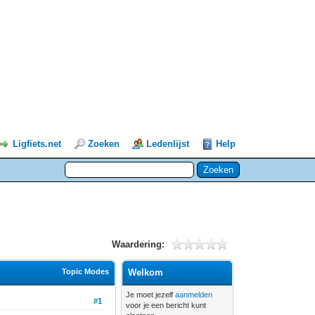
Ligfiets.net
Zoeken
Ledenlijst
Help
Waardering:
Topic Modes
Welkom
Je moet jezelf
aanmelden
#1
voor je een bericht kunt