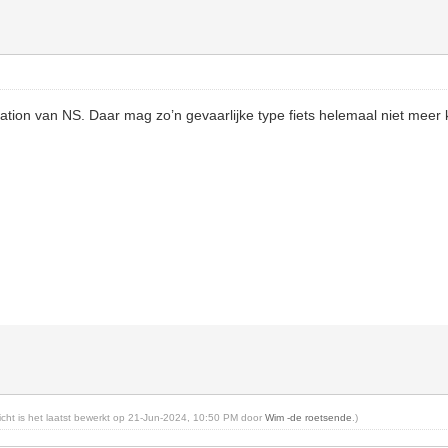
station van NS. Daar mag zo’n gevaarlijke type fiets helemaal niet meer
richt is het laatst bewerkt op 21-Jun-2024, 10:50 PM door
Wim -de roetsende
.)