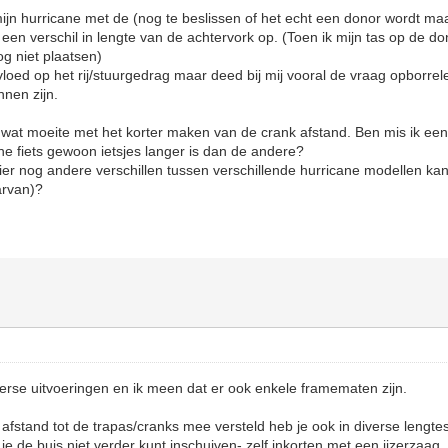
mijn hurricane met de (nog te beslissen of het echt een donor wordt maar
 een verschil in lengte van de achtervork op. (Toen ik mijn tas op de do
og niet plaatsen)
nvloed op het rij/stuurgedrag maar deed bij mij vooral de vraag opborrel
nen zijn.
 wat moeite met het korter maken van de crank afstand. Ben mis ik een
 ene fiets gewoon ietsjes langer is dan de andere?
ier nog andere verschillen tussen verschillende hurricane modellen k
arvan)?
iverse uitvoeringen en ik meen dat er ook enkele framematen zijn.
afstand tot de trapas/cranks mee versteld heb je ook in diverse lengtes
en je de buis niet verder kunt inschuiven- zelf inkorten met een ijzerzaag