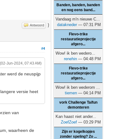
Banden, banden, banden
en nog eens band...
Vandaag m'n nieuwe C...
datakneder
— 07:31 PM
}
Antwoord
Flevo-trike
restauratieprojectje
afgero...
#4
Wow! ik ben wedero...
renehin
— 04:48 PM
(02-Jun-2024, 07:43 AM)
Flevo-trike
restauratieprojectje
ater werd de neuspijp
afgero...
Wow! ik ben wederom ...
langere versie heet
tiemen
— 04:14 PM
vork Challenge Taifun
demonteren
orzien van
Kan haast niet ander...
ZoefZoef
— 03:29 PM
inium, waarheen de
Zijn er kogelkopjes
zonder speling? Zo ...