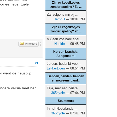
Zijn er kogelkopjes
 voor een eventuele
zonder speling? Zo ...
Zal volgens mij bij ...
JarnoH
— 10:01 PM
Zijn er kogelkopjes
zonder speling? Zo ...
A Geen voelbare spel...
}
Hoekie
— 09:48 PM
Antwoord
Kort en krachtig:
Aangenaam!
#3
Jeroen, bedankt voor...
LekkerDoen
— 08:54 PM
ter werd de neuspijp
Banden, banden, banden
en nog eens band...
angere versie heet ben
Tsja, met een heiste...
365cycle
— 07:44 PM
Spammers
In het Nederlands ...
365cycle
— 07:41 PM