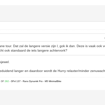
ne tour. Dat zal de langere versie zijn l, gok ik dan. Deze is vaak ook 
cht ook standaard de iets langere achtervork?
kjewel.
beduidend langer en daardoor wordt de Hurry relaxter/minder zenuwach
- DF
282
- DFxl 137 - Rans Dynamik Pro - M5 MinimalBike