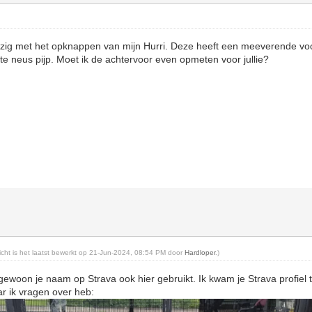
ezig met het opknappen van mijn Hurri. Deze heeft een meeverende voo
te neus pijp. Moet ik de achtervoor even opmeten voor jullie?
richt is het laatst bewerkt op 21-Jun-2024, 08:54 PM door
Hardloper
.)
 gewoon je naam op Strava ook hier gebruikt. Ik kwam je Strava profiel t
ar ik vragen over heb: