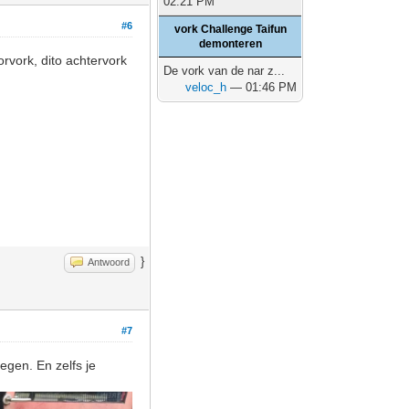
02:21 PM
#6
vork Challenge Taifun
demonteren
rvork, dito achtervork
De vork van de nar z...
veloc_h
— 01:46 PM
}
Antwoord
#7
egen. En zelfs je