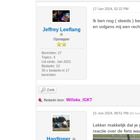
17-Jun-2024, 02:22 PM
Ik ben nog ( steeds ) b
en volgens mij een rech
Jeffrey Leeflang
Opstapper
Berichten: 27
Topics: 4
Lid sinds: Jan 2021
Bedankt: 10
35 x bedankt in 17
berichten
Zoek
Willeke_IGKT
Bedankt door:
21-Jun-2024, 08:51 PM
(Dit be
Lekker makkelijk dat je
reactie over de fiets wa
Hardloper