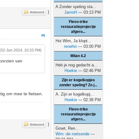
A Zonder speling sta...
}
JarnoH
— 03:13 PM
Antwoord
Flevo-trike
restauratieprojectje
afgero...
#5
Hoi Wim, Ja klopt...
renehin
— 03:00 PM
(02-Jun-2024, 10:33 PM)
Milan 4.2
voorzien van
Heb je nog gedacht a...
Hoekie
— 02:46 PM
Zijn er kogelkopjes
zonder speling? Zo j...
tig om mee te fietsen.
A. Zijn er kogelkopj...
Hoekie
— 02:38 PM
Flevo-trike
restauratieprojectje
afgero...
}
Antwoord
Groet, Ren...
Wim -de roetsende
—