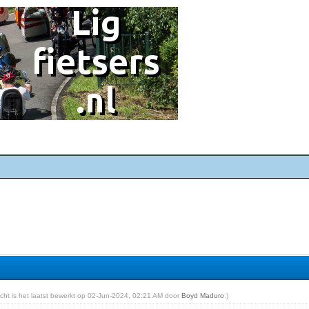
richt is het laatst bewerkt op 02-Jun-2024, 02:21 AM door
Boyd Maduro
.)