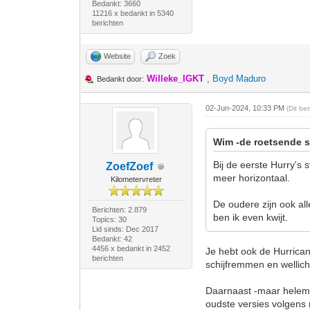
Bedankt: 3660
11216 x bedankt in 5340
berichten
Website
Zoek
Willeke_IGKT
,
Boyd Maduro
Bedankt door:
02-Jun-2024, 10:33 PM
(Dit be
Wim -de roetsende s
Bij de eerste Hurry's 
ZoefZoef
meer horizontaal.
Kilometervreter
De oudere zijn ook al
Berichten: 2.879
ben ik even kwijt.
Topics: 30
Lid sinds: Dec 2017
Bedankt: 42
4456 x bedankt in 2452
Je hebt ook de Hurricane
berichten
schijfremmen en wellich
Daarnaast -maar helemaa
oudste versies volgens m