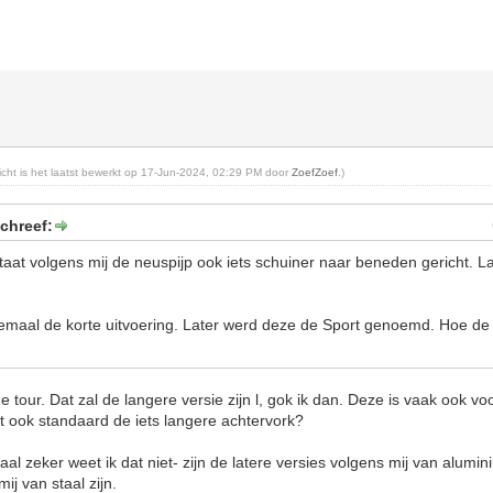
richt is het laatst bewerkt op 17-Jun-2024, 02:29 PM door
ZoefZoef
.)
chreef:
staat volgens mij de neuspijp ook iets schuiner naar beneden gericht. L
lemaal de korte uitvoering. Later werd deze de Sport genoemd. Hoe de 
 tour. Dat zal de langere versie zijn l, gok ik dan. Deze is vaak ook vo
t ook standaard de iets langere achtervork?
l zeker weet ik dat niet- zijn de latere versies volgens mij van alum
ij van staal zijn.