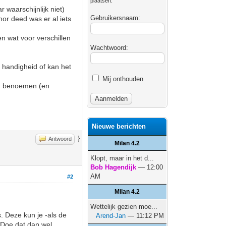
plaatsen.
 waarschijnlijk niet)
Gebruikersnaam:
nor deed was er al iets
en wat voor verschillen
Wachtwoord:
 handigheid of kan het
Mij onthouden
an benoemen (en
Nieuwe berichten
}
Antwoord
Milan 4.2
Klopt, maar in het d...
Bob Hagendijk
— 12:00
AM
#2
Milan 4.2
Wettelijk gezien moe...
. Deze kun je -als de
Arend-Jan
— 11:12 PM
. Doe dat dan wel