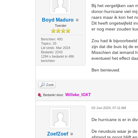
Bij het vergelijken van 
donor-hurricane viel mij
raars maar ik kon het n
Boyd Maduro
Dit heeft ongetwijfeld i
Toerder
er nog meer zouden kun
Berichten: 493
Zou had ik bijvoorbeeld
Topics: 25
zijn dat die buis bij de
Lid sinds: Mar 2024
Misschien dat iemand h
Bedankt: 2243
1284 x bedankt in 486
eventueel het effect da
berichten
Ben benieuwd.
Zoek
Willeke_IGKT
Bedankt door:
02-Jun-2024, 07:11 AM
De hurricane is er in d
De neusbuis waar je de 
ZoefZoef
afstand te groot blijft 