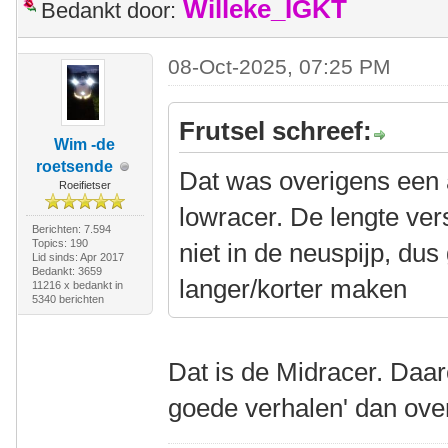
Willeke_IGKT
Bedankt door:
08-Oct-2025, 07:25 PM
Frutsel schreef:
Wim -de
roetsende
Dat was overigens een
Roeifietser
lowracer. De lengte vers
Berichten: 7.594
Topics: 190
niet in de neuspijp, dus
Lid sinds: Apr 2017
Bedankt: 3659
langer/korter maken
11216 x bedankt in
5340 berichten
Dat is de Midracer. Daar
goede verhalen' dan ove