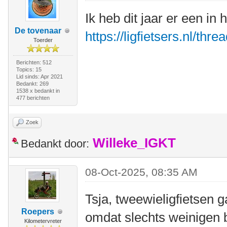
Ik heb dit jaar er een in
De tovenaar
https://ligfietsers.nl/thr
Toerder
Berichten: 512
Topics: 15
Lid sinds: Apr 2021
Bedankt: 269
1538 x bedankt in
477 berichten
Zoek
Willeke_IGKT
Bedankt door:
08-Oct-2025, 08:35 AM
Tsja, tweewieligfietsen g
Roepers
omdat slechts weinigen b
Kilometervreter