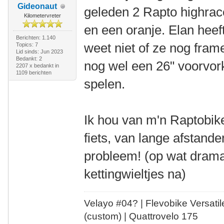
Gideonaut
geleden 2 Rapto highrace
Kilometervreter
en een oranje. Elan hee
Berichten: 1.140
weet niet of ze nog fram
Topics: 7
Lid sinds: Jun 2023
Bedankt: 2
nog wel een 26" voorvor
2207 x bedankt in
1109 berichten
spelen.
Ik hou van m'n Raptobike
fiets, van lange afstand
probleem! (op wat drama
kettingwieltjes na)
Velayo #
0
4?
| Flevobike Versati
(custom) | Quattrovelo 175