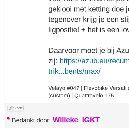
geklooi met ketting doe 
tegenover krijg je een sti
ligpositie! + het is een 
Daarvoor moet je bij Az
zij:
https://azub.eu/recu
trik...bents/max/
Velayo #
0
4?
| Flevobike Versati
(custom) | Quattrovelo 175
Zoek
Willeke_IGKT
Bedankt door: