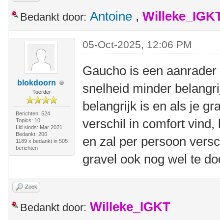
Antoine
,
Willeke_IGK
Bedankt door:
05-Oct-2025, 12:06 PM
Gaucho is een aanrader a
blokdoorn
snelheid minder belangrij
Toerder
belangrijk is en als je gr
Berichten: 524
verschil in comfort vind,
Topics: 10
Lid sinds: Mar 2021
Bedankt: 206
en zal per persoon versc
1189 x bedankt in 505
berichten
gravel ook nog wel te do
Zoek
Willeke_IGKT
Bedankt door: