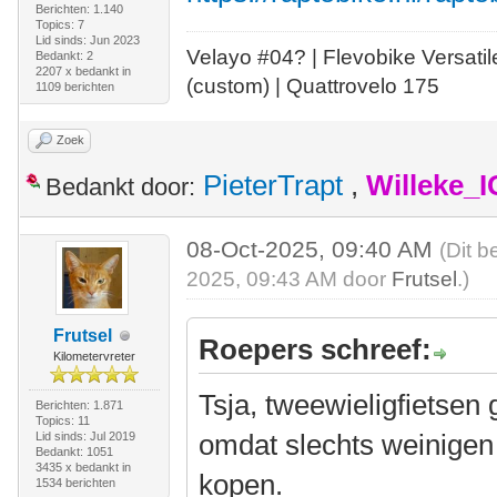
Berichten: 1.140
Topics: 7
Lid sinds: Jun 2023
Velayo #
0
4?
| Flevobike Versati
Bedankt: 2
2207 x bedankt in
(custom) | Quattrovelo 175
1109 berichten
Zoek
PieterTrapt
,
Willeke_
Bedankt door:
08-Oct-2025, 09:40 AM
(Dit b
2025, 09:43 AM door
Frutsel
.)
Frutsel
Roepers schreef:
Kilometervreter
Tsja, tweewieligfietsen 
Berichten: 1.871
Topics: 11
omdat slechts weinigen 
Lid sinds: Jul 2019
Bedankt: 1051
3435 x bedankt in
kopen.
1534 berichten