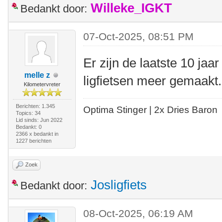
Willeke_IGKT
Bedankt door:
07-Oct-2025, 08:51 PM
Er zijn de laatste 10 ja
melle z
ligfietsen meer gemaak
Kilometervreter
Berichten: 1.345
Optima Stinger |
2x Dries Baron
Topics: 34
Lid sinds: Jun 2022
Bedankt: 0
2366 x bedankt in
1227 berichten
Zoek
Josligfiets
Bedankt door:
08-Oct-2025, 06:19 AM