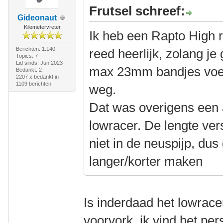
Frutsel schreef:
Gideonaut
Kilometervreter
Ik heb een Rapto High r
Berichten: 1.140
reed heerlijk, zolang je
Topics: 7
Lid sinds: Jun 2023
max 23mm bandjes voel
Bedankt: 2
2207 x bedankt in
1109 berichten
weg.
Dat was overigens een
lowracer. De lengte vers
niet in de neuspijp, dus
langer/korter maken
Is inderdaad het lowrac
voorvork, ik vind het pers