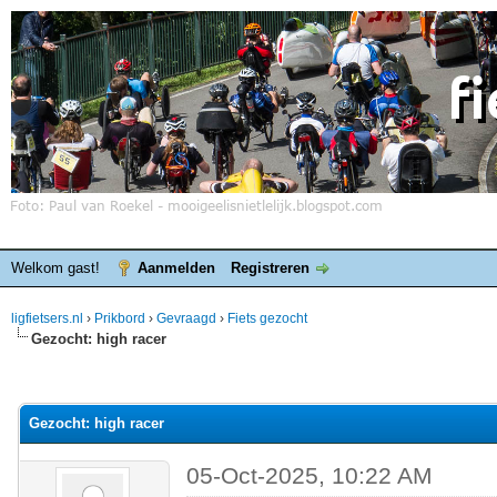
Welkom gast!
Aanmelden
Registreren
ligfietsers.nl
›
Prikbord
›
Gevraagd
›
Fiets gezocht
Gezocht: high racer
elde waardering is 0
Gezocht: high racer
05-Oct-2025, 10:22 AM