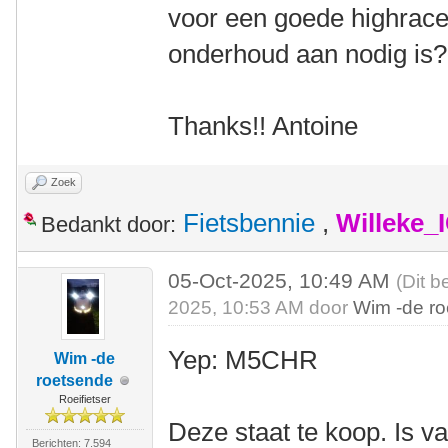
voor een goede highracer
onderhoud aan nodig is
Thanks!! Antoine
Zoek
Fietsbennie
,
Willeke_
Bedankt door:
05-Oct-2025, 10:49 AM
(Dit b
2025, 10:53 AM door
Wim -de r
Yep: M5CHR
Wim -de
roetsende
Roeifietser
Deze staat te koop. Is v
Berichten: 7.594