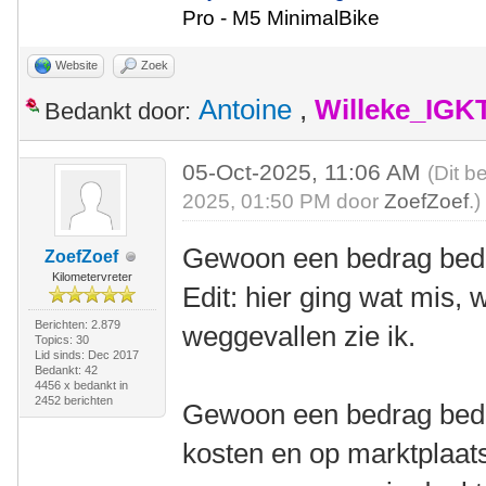
Pro - M5 MinimalBike
Website
Zoek
Antoine
,
Willeke_IGK
Bedankt door:
05-Oct-2025, 11:06 AM
(Dit b
2025, 01:50 PM door
ZoefZoef
.)
Gewoon een bedrag be
ZoefZoef
Kilometervreter
Edit: hier ging wat mis,
Berichten: 2.879
weggevallen zie ik.
Topics: 30
Lid sinds: Dec 2017
Bedankt: 42
4456 x bedankt in
2452 berichten
Gewoon een bedrag bede
kosten en op marktplaats