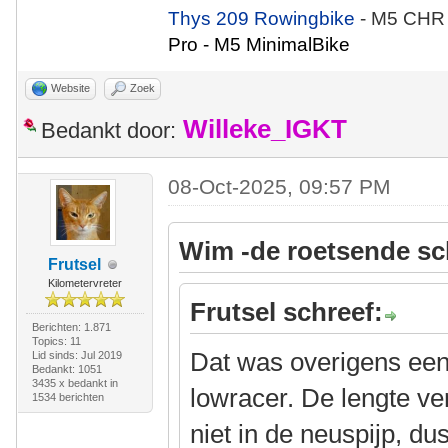
Thys 209 Rowingbike
- M5 CHR
Pro - M5 MinimalBike
Website
Zoek
Willeke_IGKT
Bedankt door:
08-Oct-2025, 09:57 PM
Wim -de roetsende sc
Frutsel
Kilometervreter
Frutsel schreef:
Berichten: 1.871
Topics: 11
Dat was overigens een
Lid sinds: Jul 2019
Bedankt: 1051
3435 x bedankt in
lowracer. De lengte ver
1534 berichten
niet in de neuspijp, du