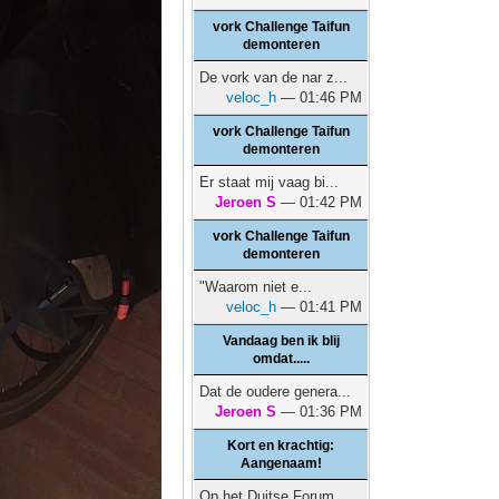
vork Challenge Taifun
demonteren
De vork van de nar z...
veloc_h
— 01:46 PM
vork Challenge Taifun
demonteren
Er staat mij vaag bi...
Jeroen S
— 01:42 PM
vork Challenge Taifun
demonteren
"Waarom niet e...
veloc_h
— 01:41 PM
Vandaag ben ik blij
omdat.....
Dat de oudere genera...
Jeroen S
— 01:36 PM
Kort en krachtig:
Aangenaam!
Op het Duitse Forum ...