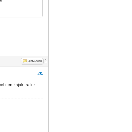
}
Antwoord
#31
el een kajak trailer