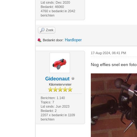
Lid sinds: Dec 2020
Bedankt: 46060
4760 x bedankt in 2042
berichten
Zoek
Hardloper
Bedankt door:
17-Aug-2024, 06:41 PM
Nog effies snel een foto
Gideonaut
Kilometervreter
Berichten: 1.140
Topics: 7
Lid sinds: Jun 2023
Bedankt: 2
2207 x bedankt in 1109
berichten