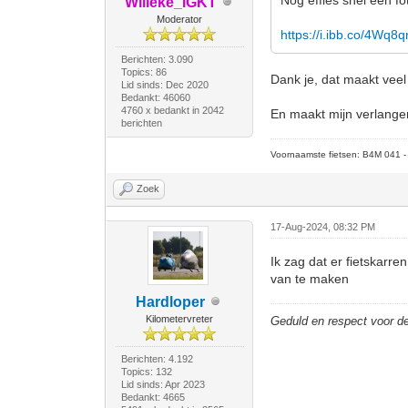
Willeke_IGKT
Moderator
https://i.ibb.co/4Wq8
Berichten: 3.090
Topics: 86
Dank je, dat maakt veel 
Lid sinds: Dec 2020
Bedankt: 46060
4760 x bedankt in 2042
En maakt mijn verlangen 
berichten
Voornaamste fietsen: B4M 041 - M
Zoek
17-Aug-2024, 08:32 PM
Ik zag dat er fietskarre
van te maken
Hardloper
Kilometervreter
Geduld en respect voor 
Berichten: 4.192
Topics: 132
Lid sinds: Apr 2023
Bedankt: 4665