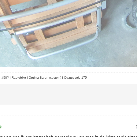
le #58?
| Raptobike | Optima Baron (custom) | Quattrovelo 175
to van hoe ik het langer heb gemaakt nu we toch in de juiste topic zitte