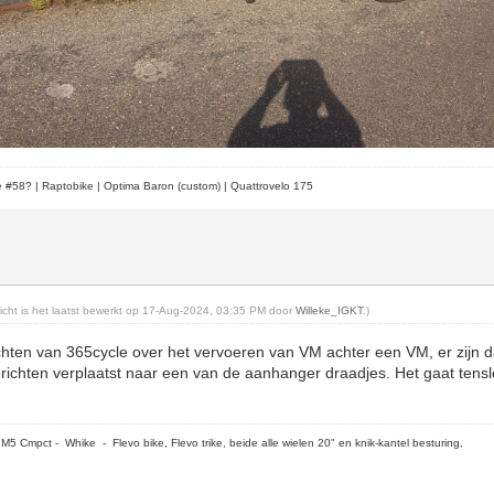
le #58?
| Raptobike | Optima Baron (custom) | Quattrovelo 175
ericht is het laatst bewerkt op 17-Aug-2024, 03:35 PM door
Willeke_IGKT
.)
chten van 365cycle over het vervoeren van VM achter een VM, er zijn 
ichten verplaatst naar een van de aanhanger draadjes. Het gaat tenslo
5 Cmpct - Whike - Flevo bike, Flevo trike, beide alle wielen 20" en knik-kantel besturing,