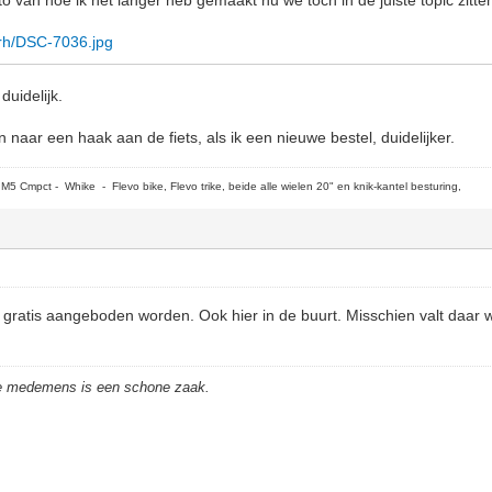
qrh/DSC-7036.jpg
duidelijk.
naar een haak aan de fiets, als ik een nieuwe bestel, duidelijker.
5 Cmpct - Whike - Flevo bike, Flevo trike, beide alle wielen 20" en knik-kantel besturing,
n gratis aangeboden worden. Ook hier in de buurt. Misschien valt daar w
de medemens is een schone zaak.