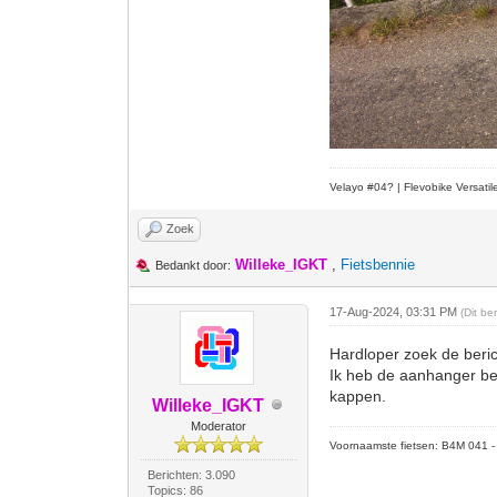
Velayo #
0
4?
| Flevobike Versati
Zoek
Willeke_IGKT
,
Fietsbennie
Bedankt door:
17-Aug-2024, 03:31 PM
(Dit b
Hardloper zoek de beri
Ik heb de aanhanger ber
kappen.
Willeke_IGKT
Moderator
Voornaamste fietsen: B4M 041 - M
Berichten: 3.090
Topics: 86