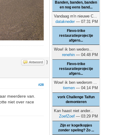
Banden, banden, banden
en nog eens band...
Vandaag m'n nieuwe C...
datakneder
— 07:31 PM
Flevo-trike
restauratieprojectje
afgero...
Wow! ik ben wedero...
renehin
— 04:48 PM
}
Antwoord
Flevo-trike
restauratieprojectje
afgero...
Wow! ik ben wederom ...
#28
tiemen
— 04:14 PM
daar meerdere van.
vork Challenge Taifun
tte niet over race
demonteren
Kan haast niet ander...
ZoefZoef
— 03:29 PM
Zijn er kogelkopjes
zonder speling? Zo ...