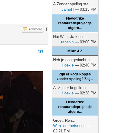
A Zonder speling sta...
JarnoH
— 03:13 PM
Flevo-trike
restauratieprojectje
afgero...
}
Antwoord
Hoi Wim, Ja klopt...
renehin
— 03:00 PM
Milan 4.2
#29
Heb je nog gedacht a...
Hoekie
— 02:46 PM
Zijn er kogelkopjes
zonder speling? Zo j...
A. Zijn er kogelkopj...
Hoekie
— 02:38 PM
Flevo-trike
restauratieprojectje
afgero...
Groet, Ren...
Wim -de roetsende
—
02:21 PM