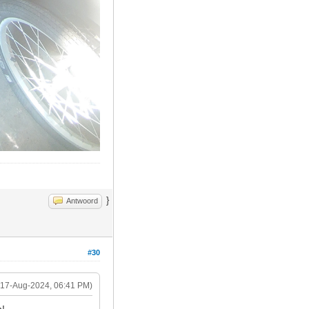
}
Antwoord
#30
(17-Aug-2024, 06:41 PM)
n!