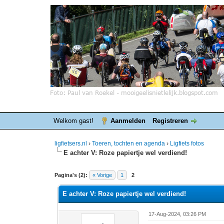
Welkom gast!
Aanmelden
Registreren
ligfietsers.nl
›
Toeren, tochten en agenda
›
Ligfiets fotos
E achter V: Roze papiertje wel verdiend!
1 stemmen - gemiddelde waardering is 5
1
2
3
4
5
Pagina's (2):
« Vorige
1
2
E achter V: Roze papiertje wel verdiend!
17-Aug-2024, 03:26 PM