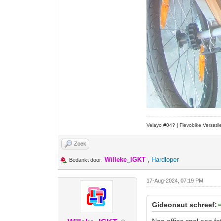
Velayo #
0
4?
| Flevobike Versati
Zoek
Willeke_IGKT
,
Hardloper
Bedankt door:
17-Aug-2024, 07:19 PM
Gideonaut schreef:
Nog effies snel een fo