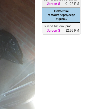
Jeroen S
— 01:22 PM
Flevo-trike
restauratieprojectje
afgero...
Ik vind het ook prac...
Jeroen S
— 12:58 PM