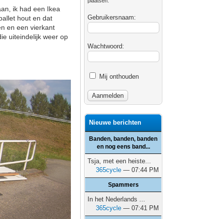
plaatsen.
an, ik had een Ikea
Gebruikersnaam:
allet hout en dat
en en een vierkant
ie uiteindelijk weer op
Wachtwoord:
Mij onthouden
Nieuwe berichten
Banden, banden, banden
en nog eens band...
Tsja, met een heiste...
365cycle
— 07:44 PM
Spammers
In het Nederlands ...
365cycle
— 07:41 PM